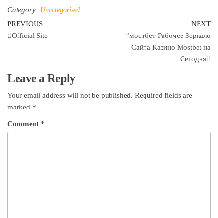
Category
Uncategorized
Post
Previous
Ne
PREVIOUS
NEXT
Post
Po
Official Site
“мостбет Рабочее Зеркало
navigation
Сайта Казино Mostbet на
Сегодня
Leave a Reply
Your email address will not be published.
Required fields are
marked
*
Comment
*