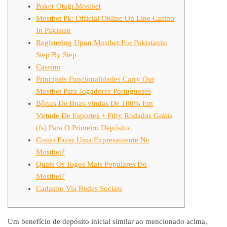
Poker Otağı Mostbet
Mostbet Pk: Official Online On Line Casino
In Pakistan
Registering Upon Mostbet For Pakistanis:
Step By Step
Cassino
Principais Funcionalidades Carry Out
Mostbet Para Jogadores Portugueses
Bônus De Boas-vindas De 100% Em
Virtude De Esportes + Fifty Rodadas Grátis
(fs) Para O Primeiro Depósito
Como Fazer Uma Expresamente No
Mostbet?
Quais Os Jogos Mais Populares Do
Mostbet?
Cadastro Via Redes Sociais
Um benefício de depósito inicial similar ao mencionado acima,