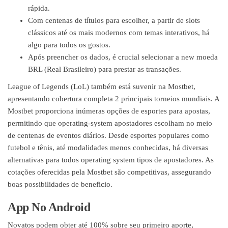
rápida.
Com centenas de títulos para escolher, a partir de slots
clássicos até os mais modernos com temas interativos, há
algo para todos os gostos.
Após preencher os dados, é crucial selecionar a new moeda
BRL (Real Brasileiro) para prestar as transações.
League of Legends (LoL) também está suvenir na Mostbet,
apresentando cobertura completa 2 principais torneios mundiais. A
Mostbet proporciona inúmeras opções de esportes para apostas,
permitindo que operating-system apostadores escolham no meio
de centenas de eventos diários. Desde esportes populares como
futebol e tênis, até modalidades menos conhecidas, há diversas
alternativas para todos operating system tipos de apostadores. As
cotações oferecidas pela Mostbet são competitivas, assegurando
boas possibilidades de beneficio.
App No Android
Novatos podem obter até 100% sobre seu primeiro aporte,