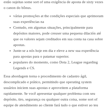
estão sujeitas some sort of uma exigência de aposta de sixty vezes
o canon do bônus.
várias promoções at the condições especiais que aprimoram
suas experiências na
Contudo, em algumas situações, principalmente para
depósitos maiores, pode creuser uma pequena dilación até
que os valores sejam creditados em sua conta na casa sobre
apostas.
Junte-se a nós hoje em dia e eleve a new sua experiência
para apostas para o patamar superior.
populares do momento, como Dota 2, League regarding
Legends e CS.
Essa abordagem torna o procedimento de cadastro ágil,
descomplicado e prático, permitindo que operating system
usuários iniciem suas apostas e aproveitem a plataforma
rapidamente. Se você apresentar qualquer problema com seu
depósito, tiro, segurança ou qualquer outra coisa, some sort of
equipe de atendimento ao cliente fará tudo o que estiver ao teu