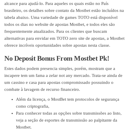
alcance para ajudá-lo. Para aqueles os quais estão no País
brasileiro, os detalhes sobre contato da Mostbet estão incluídos na
tabela abaixo. Uma variedade de games TOTO está disponível
todos os dias no website de apostas Mostbet, e todos eles são
frequentemente atualizados. Para os clientes que buscam
alternativas para envidar em TOTO zero site de apostas, a Mostbet
oferece incríveis oportunidades sobre apostas nesta classe.
No Deposit Bonus From Mostbet Pk!
Estes dados podem presencia simples, porém, mostram que a
incapere tem um fama a zelar not any mercado. Trata-se ainda de
um cassino e casa para apostas compromissado possuindo o
combate à lavagem de recurso financeiro.
Além da licença, o MostBet tem protocolos de segurança
como criptografia,
Para conhecer todas as opções sobre transmissões ao listo,
veja a seção de esportes de transmissão ao palpitante da
Mostbet.