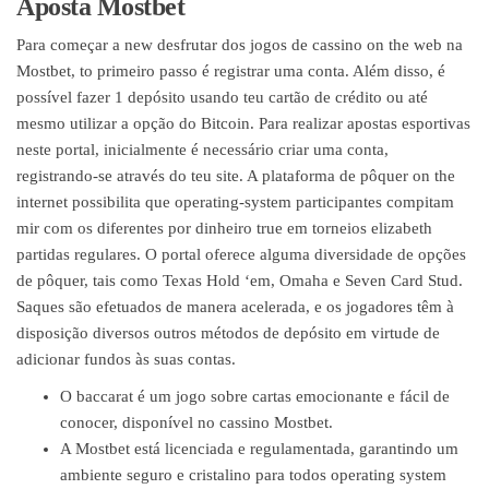
Aposta Mostbet
Para começar a new desfrutar dos jogos de cassino on the web na
Mostbet, to primeiro passo é registrar uma conta. Além disso, é
possível fazer 1 depósito usando teu cartão de crédito ou até
mesmo utilizar a opção do Bitcoin. Para realizar apostas esportivas
neste portal, inicialmente é necessário criar uma conta,
registrando-se através do teu site. A plataforma de pôquer on the
internet possibilita que operating-system participantes compitam
mir com os diferentes por dinheiro true em torneios elizabeth
partidas regulares. O portal oferece alguma diversidade de opções
de pôquer, tais como Texas Hold ‘em, Omaha e Seven Card Stud.
Saques são efetuados de manera acelerada, e os jogadores têm à
disposição diversos outros métodos de depósito em virtude de
adicionar fundos às suas contas.
O baccarat é um jogo sobre cartas emocionante e fácil de
conocer, disponível no cassino Mostbet.
A Mostbet está licenciada e regulamentada, garantindo um
ambiente seguro e cristalino para todos operating system