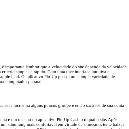
, é importante lembrar que a velocidade do site depende da velocidade
criterio simples e rápido. Com uma user interface intuitiva e
apple ipad. O aplicativo Pin-Up possui uma ampla variedade de
ara computador pessoal.
ha seus lucros na alguns poucos groupe e então sacá-los de sua conta
 conta é um mesmo no aplicativo Pin-Up Casino o qual o site. Após
em um stimmung mais confortável em virtude de si mesmo, tente baixar