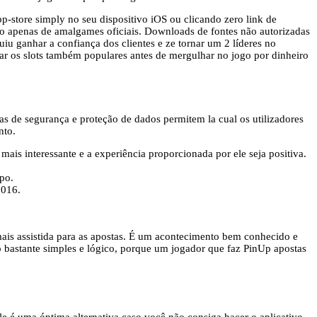
pp-store simply no seu dispositivo iOS ou clicando zero link de
ivo apenas de amalgames oficiais. Downloads de fontes não autorizadas
iu ganhar a confiança dos clientes e ze tornar um 2 líderes no
ar os slots também populares antes de mergulhar no jogo por dinheiro
s de segurança e proteção de dados permitem la cual os utilizadores
nto.
mais interessante e a experiência proporcionada por ele seja positiva.
po.
2016.
mais assistida para as apostas. É um acontecimento bem conhecido e
to bastante simples e lógico, porque um jogador que faz PinUp apostas