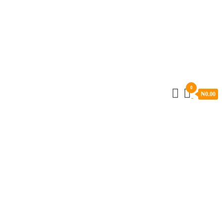
0
₦
0.00