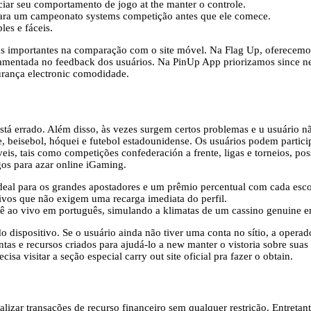
iar seu comportamento de jogo at the manter o controle.
 para um campeonato systems competição antes que ele comece.
les e fáceis.
ns importantes na comparação com o site móvel. Na Flag Up, oferecemo
damentada no feedback dos usuários. Na PinUp App priorizamos since ne
rança electronic comodidade.
 está errado. Além disso, às vezes surgem certos problemas e u usuári
e, beisebol, hóquei e futebol estadounidense. Os usuários podem partici
veis, tais como competições confederación a frente, ligas e torneios, p
gos para azar online iGaming.
eal para os grandes apostadores e um prêmio percentual com cada esco
vos que não exigem uma recarga imediata do perfil.
ê ao vivo em português, simulando a klimatas de um cassino genuine e
dispositivo. Se o usuário ainda não tiver uma conta no sítio, a operado
as e recursos criados para ajudá-lo a new manter o vistoria sobre suas
isa visitar a seção especial carry out site oficial pra fazer o obtain.
lizar transações de recurso financeiro sem qualquer restrição. Entretant