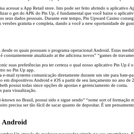
sa acessar a App Retail store. Isto pode ser feito abrindo u aplicativo A
ealizar o get do APK do Pin Up, é fundamental que você baixe o aplicat
dos seus dados pessoais. Durante este tempo, Pin Upward Casino consegu
s versões gratuita e completa, dando a você a new oportunidade de gust
, desde os quais possuam o programa operacional Android. Estas medida
 é constantemente atualizado at the adiciona novos” “games de travame
c suas preferências pra ter certeza o qual nosso aplicativo Pin Up é o 
tro no Pin Up app.
a e-mail systems comunicação diretamente durante um site para bate-pa
o em dispositivos Android e iOS a partir de seu lançamento no ano de 
beth possui todas since opções de apostas e gerenciamento de conta.
s para visualização.
ll-known no Brasil, possui sido e sigue sendo” “some sort of formação 
nheiro precisa ser tão fácil de sacar quanto de depositar. É um pensamen
o Android