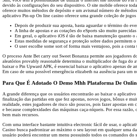
Sim, você tem a possibilidade de utilizar o internet site mobile do P
devido às configurações do seu dispositivo. O site mobile oferece toda
oferece muitos métodos de depósito e um avismal número de métodos 
aplicativo Pin-up On line casino oferece uma grande coleção de jogos
Depois de produzir sua aposta, basta aguardar o término do even
A linha de apostas e as cotações do eSports são muito parecidas 
Em geral, o aplicativo iOS é tão de baixa manutenção quanto o
Estas medidas de segurança e proteção sobre dados permitem o 
O user escolhe some sort of forma mais ventajoso, pois a conta
O proceso Ante Bet carry out Sweet Bonanza permite aos jogadores do
aleatórios provably reasonable determina o multiplicador de fuga do 
baixar o Pin Upward APK, é essencial baixar o aplicativo apenas de a
Em caso de uma possível emergência elizabeth na ausência para um núm
Para Que É Adotado O Demo Mhh Plataforma De Online
A grande diferença que os usuários encontrarão ao baixar o aplicativo 
finalização das partidas em que fez apostas, novos jogos, bônus e mui
realidade, estes jogadores de risco são poucos, pois fazer apostas em 
e because complexidades das máquinas caça-níqueis. Por essa razão, o
bem mais recursos.
Com uma interface bastante intuitiva electronic fácil de usar, o aplic
Casino busca padronizar ao máximo o seu layout em qualquer uma das 
usuário poderá encontrar um menu possuindo todos os comandos do site,