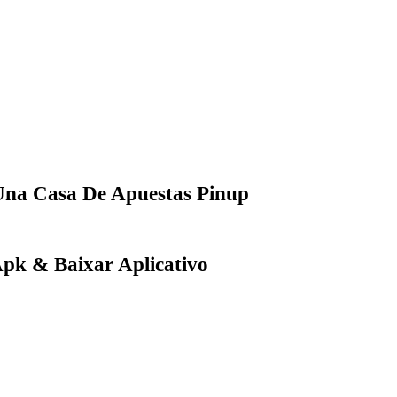
 Una Casa De Apuestas Pinup
pk & Baixar Aplicativo