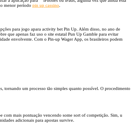
aixar a aplicação para” “iPhones ou iPads, alguma vez que ainda está
s no menor período
pin up cassino
.
pções para jogo apara activity bet Pin Up. Além disso, no ano de
sobre que apenas faz uso o site estatal Pun Up Gamble para evitar
bilidade envolvente. Com o Pin-up Wager App, os brasileiros podem
es, tornando um processo tão simples quanto possível. O procedimento
ipe com mais pontuação vencendo some sort of competição. Sim, u
nidades adicionais para apostas survive.