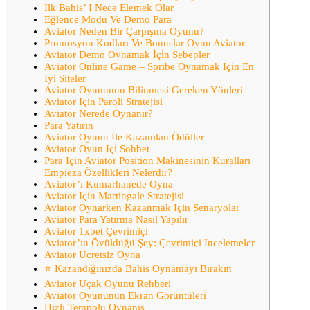
Ilk Bahis’ I Necə Elemek Olar
Eğlence Modu Ve Demo Para
Aviator Neden Bir Çarpışma Oyunu?
Promosyon Kodları Ve Bonuslar Oyun Aviator
Aviator Demo Oynamak İçi̇n Sebepler
Aviator Online Game – Spribe Oynamak Için En
Iyi Siteler
Aviator Oyununun Bilinmesi Gereken Yönleri
Aviator Için Paroli Stratejisi
Aviator Nerede Oynanır?
Para Yatırın
Aviator Oyunu İle Kazanılan Ödüller
Aviator Oyun Içi Sohbet
Para Için Aviator Position Makinesinin Kuralları
Empieza Özellikleri Nelerdir?
Aviator’ı Kumarhanede Oyna
Aviator Için Martingale Stratejisi
Aviator Oynarken Kazanmak Için Senaryolar
Aviator Para Yatırma Nasıl Yapılır
Aviator 1xbet Çevrimiçi
Aviator’ın Övüldüğü Şey: Çevrimiçi Incelemeler
Aviator Ücretsiz Oyna
⭐ Kazandığınızda Bahis Oynamayı Bırakın
Aviator Uçak Oyunu Rehberi
Aviator Oyununun Ekran Görüntüleri̇
Hızlı Tempolu Oynanış