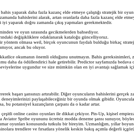
la bahis yaparak daha fazla kazanç elde etmeye çalıştığı stratejik bir oy
zamanda bahislerini alarak, artan oranlarla daha fazla kazanç elde etme
ni iyi yaparak doğru zamanda çıkış yapmaları gerekmektedir.
eminden ve oyun sırasında gecikmelerden bahsediyor.
arındaki değişikliklere odaklanarak kataloğu güncelliyoruz.
ir yöntem olmasa weil, birçok oyuncunun faydalı bulduğu birkaç strateji
nmıyor, ancak bu oluyor.
katlice okumanın önemli olduğunu unutmayın. Bahis gereksinimleri, zaman
rumu daha da ödüllendirici hale getirebilir. Predictor sayfamızda bedava
 seviyelerine uygundur ve size mümkün olan en iyi avantajı sağlamak içi
ererek başarı şansınızı artırabilir. Diğer oyuncuların bahislerini gerçek 
i deneyimlerinizi paylaşabileceğiniz bir oyunda olmak gibidir. Oyuncular
sa, bu potansiyel kazançların çarpanı da o kadar artar.
 çeşitli online casino oyunları ile dikkat çekiyor. Pin-Up, kişisel empiez
’ta Aviator Spribe oyununu ücretsiz modda deneme şansı sunuyor, böylece
mar oyunları konusunda tutkulu bir bireyim. Uzmanlığım, yıllar boyunca 
nolara trendlere ve fırsatlara yönelik keskin bakış açımla değerli içgör