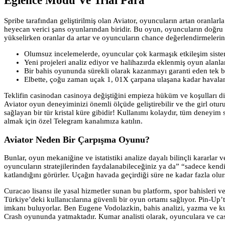
Eğlence Modu Ve Trial Para
Spribe tarafından geliştirilmiş olan Aviator, oyuncuların artan oranlar
heyecan verici şans oyunlarından biridir. Bu oyun, oyuncuların doğru 
yükselirken oranlar da artar ve oyuncuların chance değerlendirmeleri
Olumsuz incelemelerde, oyuncular çok karmaşık etkileşim sist
Yeni projeleri analiz ediyor ve halihazırda eklenmiş oyun alanl
Bir bahis oyununda sürekli olarak kazanmayı garanti eden tek b
Elbette, çoğu zaman uçak 1, 01X çarpana ulaşana kadar havala
Teklifin casinodan casinoya değiştiğini empieza hüküm ve koşulları dik
Aviator oyun deneyiminizi önemli ölçüde geliştirebilir ve the girl otu
sağlayan bir tür kristal küre gibidir! Kullanımı kolaydır, tüm deneyim
almak için özel Telegram kanalımıza katılın.
Aviator Neden Bir Çarpışma Oyunu?
Bunlar, oyun mekaniğine ve istatistiki analize dayalı bilinçli kararlar v
oyuncuların stratejilerinden faydalanabileceğiniz ya da” “sadece kend
katlandığını görürler. Uçağın havada geçirdiği süre ne kadar fazla olur
Curacao lisansı ile yasal hizmetler sunan bu platform, spor bahisleri ve
Türkiye’deki kullanıcılarına güvenli bir oyun ortamı sağlıyor. Pin-Up
imkanı buluyorlar. Ben Eugene Vodolazkin, bahis analizi, yazma ve ku
Crash oyununda yatmaktadır. Kumar analisti olarak, oyunculara ve casi