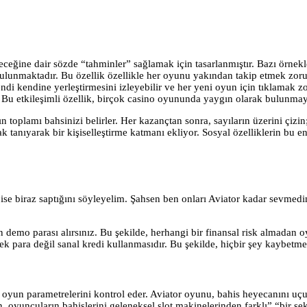
eceğine dair sözde “tahminler” sağlamak için tasarlanmıştır. Bazı örnek
ar bulunmaktadır. Bu özellik özellikle her oyunu yakından takip etmek zo
 kendi kendine yerleştirmesini izleyebilir ve her yeni oyun için tıklamak
 Bu etkileşimli özellik, birçok casino oyununda yaygın olarak bulunmaya
 toplamı bahsinizi belirler. Her kazançtan sonra, sayıların üzerini çizin
 tanıyarak bir kişiselleştirme katmanı ekliyor. Sosyal özelliklerin bu en
ise biraz saptığını söyleyelim. Şahsen ben onları Aviator kadar sevmed
n demo parası alırsınız. Bu şekilde, herhangi bir finansal risk almadan 
k para değil sanal kredi kullanmasıdır. Bu şekilde, hiçbir şey kaybetm
yun parametrelerini kontrol eder. Aviator oyunu, bahis heyecanını uçuş 
yun, oyuncuların bahislerini geleneksel slot makinelerinden farklı” “bir şe