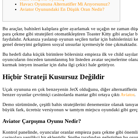
Havacı Oyununa Alternatifler Mi Arıyorsunuz?
Aviator Oyunundaki En Düşük Oran Nedir?
Bu araçlar, bahisleri kalıplara göre ayarlamak ve uçağın ne zaman düş
para çekme gibi stratejileri otomatikleştiren Toaster Kitty gibi araçl
faydalıdır. Arkanıza yaslanıp oyunun seçilen turlar için bahislerinizi
genel deneyimi geliştiren sosyal unsurlar içermesiyle öne çıkmaktadır.
Bu hedefi daha küçük birimlere bölersiniz empieza ilk ve child sayıların
oyuncuların önceden tanımlanmış bir listeden avatar seçmelerine olanak
kurmak isteyen insanlar için daha ilgi çekici hale getiriyor.
Hiçbir Strateji Kusursuz Değildir
Uçak oyununa en çok benzeyenin JetX olduğunu, diğer alternatiflerin 
benzer oyunlar çevrimiçi casinolarda mantar gibi ortaya çıktı
Aviator
.
Demo sürümünde, çeşitli bahis stratejilerini denemenize olanak tanıya
büyük fark, ücretsiz versiyonun w tamtym miejscu oyundaki gibi gerçe
Aviator Çarpışma Oyunu Nedir?
Kontrol panelinde, oyuncular oranlar empieza para çekme gibi önemli o
casinolara yenilikçi bir eklentidir. Spribe tarafından geliştirilen bu o