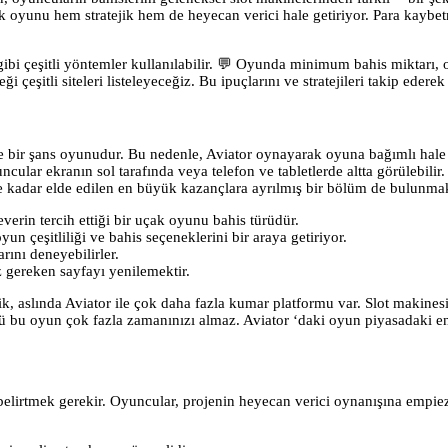
 oyunu hem stratejik hem de heyecan verici hale getiriyor. Para kaybet
 gibi çeşitli yöntemler kullanılabilir. 💬 Oyunda minimum bahis miktarı,
 çeşitli siteleri listeleyeceğiz. Bu ipuçlarını ve stratejileri takip eder
re bir şans oyunudur. Bu nedenle, Aviator oynayarak oyuna bağımlı hale 
ncular ekranın sol tarafında veya telefon ve tabletlerde altta görülebili
e kadar elde edilen en büyük kazançlara ayrılmış bir bölüm de bulunmak
erin tercih ettiği bir uçak oyunu bahis türüdür.
un çeşitliliği ve bahis seçeneklerini bir araya getiriyor.
rını deneyebilirler.
 gereken sayfayı yenilemektir.
, aslında Aviator ile çok daha fazla kumar platformu var. Slot makinesi,
nkü bu oyun çok fazla zamanınızı almaz. Aviator ‘daki oyun piyasadaki en
lirtmek gerekir. Oyuncular, projenin heyecan verici oynanışına empieza