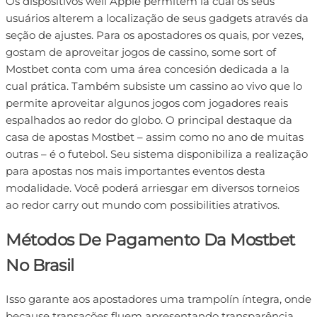
Os dispositivos weil Apple permitem la cual os seus
usuários alterem a localização de seus gadgets através da
seção de ajustes. Para os apostadores os quais, por vezes,
gostam de aproveitar jogos de cassino, some sort of
Mostbet conta com uma área concesión dedicada a la
cual prática. Também subsiste um cassino ao vivo que lo
permite aproveitar algunos jogos com jogadores reais
espalhados ao redor do globo. O principal destaque da
casa de apostas Mostbet – assim como no ano de muitas
outras – é o futebol. Seu sistema disponibiliza a realização
para apostas nos mais importantes eventos desta
modalidade. Você poderá arriesgar em diversos torneios
ao redor carry out mundo com possibilities atrativos.
Métodos De Pagamento Da Mostbet
No Brasil
Isso garante aos apostadores uma trampolín íntegra, onde
because transações fluem apresentando transparência