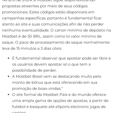
propostas atraentes por meio de seus códigos
promocionais. Estes códigos estão disponíveis em
campanhas específicas, portanto é fundamental ficar
atento ao site e suas comunicações afin de não perder
nenhuma eventualidade. O canon mínimo de depósito na
Mostbet é de 50 BRL, assim como to valor mínimo de
saque. O pace de processamento do saque normalmente
leva de 15 minutos a 3 dias úteis.
É fundamental observar que apostar pode ser libre e
os usuários devem apostar só o que tem a
possibilidade de perder.
A Mostbet Brasil vem se destacando muito pelo
monto de bônus que está oferecendo em sua
promoção de boas-vindas.”
O site formal da Mostbet País e do mundo oferece
uma ampla gama de opções de apostas, a partir de
futebol e basquete até eSports electronic jogos de
cassino.