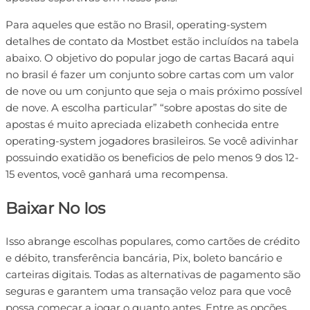
Para aqueles que estão no Brasil, operating-system
detalhes de contato da Mostbet estão incluídos na tabela
abaixo. O objetivo do popular jogo de cartas Bacará aqui
no brasil é fazer um conjunto sobre cartas com um valor
de nove ou um conjunto que seja o mais próximo possível
de nove. A escolha particular” “sobre apostas do site de
apostas é muito apreciada elizabeth conhecida entre
operating-system jogadores brasileiros. Se você adivinhar
possuindo exatidão os beneficios de pelo menos 9 dos 12-
15 eventos, você ganhará uma recompensa.
Baixar No Ios
Isso abrange escolhas populares, como cartões de crédito
e débito, transferência bancária, Pix, boleto bancário e
carteiras digitais. Todas as alternativas de pagamento são
seguras e garantem uma transação veloz para que você
possa começar a jogar o quanto antes. Entre as opções