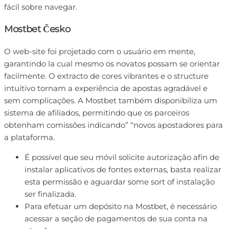
fácil sobre navegar.
Mostbet Česko
O web-site foi projetado com o usuário em mente,
garantindo la cual mesmo os novatos possam se orientar
facilmente. O extracto de cores vibrantes e o structure
intuitivo tornam a experiência de apostas agradável e
sem complicações. A Mostbet também disponibiliza um
sistema de afiliados, permitindo que os parceiros
obtenham comissões indicando” “novos apostadores para
a plataforma.
É possível que seu móvil solicite autorização afin de
instalar aplicativos de fontes externas, basta realizar
esta permissão e aguardar some sort of instalação
ser finalizada.
Para efetuar um depósito na Mostbet, é necessário
acessar a seção de pagamentos de sua conta na