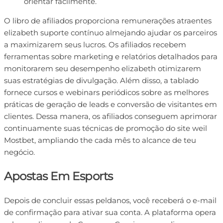
orientar facilmente.
O libro de afiliados proporciona remunerações atraentes
elizabeth suporte contínuo almejando ajudar os parceiros
a maximizarem seus lucros. Os afiliados recebem
ferramentas sobre marketing e relatórios detalhados para
monitorarem seu desempenho elizabeth otimizarem
suas estratégias de divulgação. Além disso, a tablado
fornece cursos e webinars periódicos sobre as melhores
práticas de geração de leads e conversão de visitantes em
clientes. Dessa manera, os afiliados conseguem aprimorar
continuamente suas técnicas de promoção do site weil
Mostbet, ampliando the cada mês to alcance de teu
negócio.
Apostas Em Esports
Depois de concluir essas peldanos, você receberá o e-mail
de confirmação para ativar sua conta. A plataforma opera