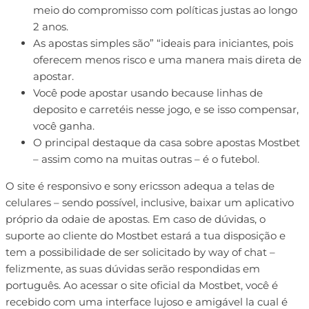
meio do compromisso com políticas justas ao longo
2 anos.
As apostas simples são” “ideais para iniciantes, pois
oferecem menos risco e uma manera mais direta de
apostar.
Você pode apostar usando because linhas de
deposito e carretéis nesse jogo, e se isso compensar,
você ganha.
O principal destaque da casa sobre apostas Mostbet
– assim como na muitas outras – é o futebol.
O site é responsivo e sony ericsson adequa a telas de
celulares – sendo possível, inclusive, baixar um aplicativo
próprio da odaie de apostas. Em caso de dúvidas, o
suporte ao cliente do Mostbet estará a tua disposição e
tem a possibilidade de ser solicitado by way of chat –
felizmente, as suas dúvidas serão respondidas em
português. Ao acessar o site oficial da Mostbet, você é
recebido com uma interface lujoso e amigável la cual é