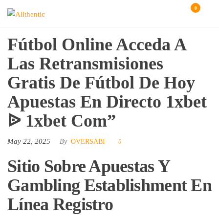
Skip
0
Allthentic
to
the
Fútbol Online Acceda A
content
Las Retransmisiones
Gratis De Fútbol De Hoy
Apuestas En Directo 1xbet
ᐉ 1xbet Com”
May 22, 2025
By
OVERSABI
0
Sitio Sobre Apuestas Y
Gambling Establishment En
Línea Registro