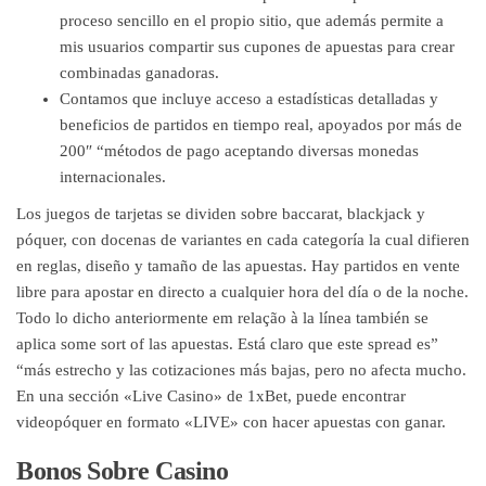
proceso sencillo en el propio sitio, que además permite a
mis usuarios compartir sus cupones de apuestas para crear
combinadas ganadoras.
Contamos que incluye acceso a estadísticas detalladas y
beneficios de partidos en tiempo real, apoyados por más de
200″ “métodos de pago aceptando diversas monedas
internacionales.
Los juegos de tarjetas se dividen sobre baccarat, blackjack y
póquer, con docenas de variantes en cada categoría la cual difieren
en reglas, diseño y tamaño de las apuestas. Hay partidos en vente
libre para apostar en directo a cualquier hora del día o de la noche.
Todo lo dicho anteriormente em relação à la línea también se
aplica some sort of las apuestas. Está claro que este spread es”
“más estrecho y las cotizaciones más bajas, pero no afecta mucho.
En una sección «Live Casino» de 1xBet, puede encontrar
videopóquer en formato «LIVE» con hacer apuestas con ganar.
Bonos Sobre Casino