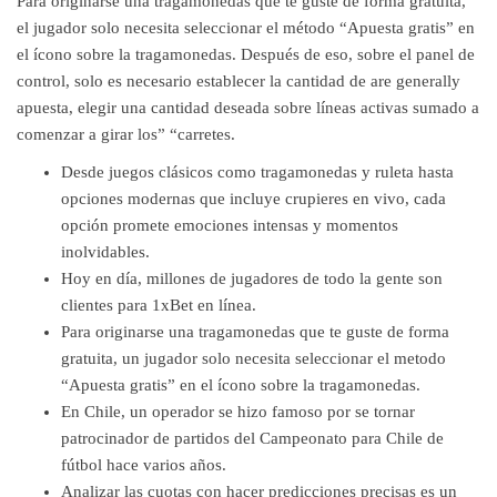
Para originarse una tragamonedas que te guste de forma gratuita,
el jugador solo necesita seleccionar el método “Apuesta gratis” en
el ícono sobre la tragamonedas. Después de eso, sobre el panel de
control, solo es necesario establecer la cantidad de are generally
apuesta, elegir una cantidad deseada sobre líneas activas sumado a
comenzar a girar los” “carretes.
Desde juegos clásicos como tragamonedas y ruleta hasta
opciones modernas que incluye crupieres en vivo, cada
opción promete emociones intensas y momentos
inolvidables.
Hoy en día, millones de jugadores de todo la gente son
clientes para 1xBet en línea.
Para originarse una tragamonedas que te guste de forma
gratuita, un jugador solo necesita seleccionar el metodo
“Apuesta gratis” en el ícono sobre la tragamonedas.
En Chile, un operador se hizo famoso por se tornar
patrocinador de partidos del Campeonato para Chile de
fútbol hace varios años.
Analizar las cuotas con hacer predicciones precisas es un