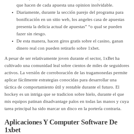
que hacen de cada apuesta una opinion inolvidable.
Diariamente, durante la sección parejo del programa para
bonificación en un sitio web, los angeles casa de apuestas
presenta la delicia actual de apuestas” “o qual se pueden
fazer sin riesgo.
De esta manera, hacen giros gratis sobre el casino, ganan
dinero real con pueden retirarlo sobre 1xbet.
A pesar de ser relativamente joven durante el sector, 1xBet ha
cultivado una comunidad leal sobre cientos de miles de seguidores
activos. La versión de corroboración de las tragamonedas permite
aplicar fácilmente estrategias conocidas para desarrollar una
táctica de comportamiento útil y rentable durante el futuro. El
hockey es un intriga que se tradicion sobre hielo, durante el que
mis equipos patinan disadvantage palos en todas las manos y cuya
tarea principal ha sido marcar un disco en la portería contraria.
Aplicaciones Y Computer Software De
1xbet