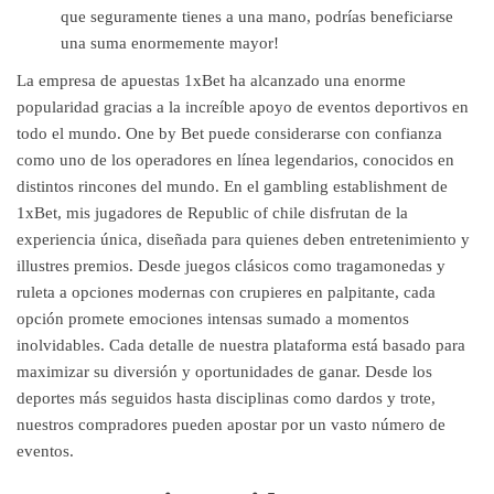
que seguramente tienes a una mano, podrías beneficiarse
una suma enormemente mayor!
La empresa de apuestas 1xBet ha alcanzado una enorme
popularidad gracias a la increíble apoyo de eventos deportivos en
todo el mundo. One by Bet puede considerarse con confianza
como uno de los operadores en línea legendarios, conocidos en
distintos rincones del mundo. En el gambling establishment de
1xBet, mis jugadores de Republic of chile disfrutan de la
experiencia única, diseñada para quienes deben entretenimiento y
illustres premios. Desde juegos clásicos como tragamonedas y
ruleta a opciones modernas con crupieres en palpitante, cada
opción promete emociones intensas sumado a momentos
inolvidables. Cada detalle de nuestra plataforma está basado para
maximizar su diversión y oportunidades de ganar. Desde los
deportes más seguidos hasta disciplinas como dardos y trote,
nuestros compradores pueden apostar por un vasto número de
eventos.