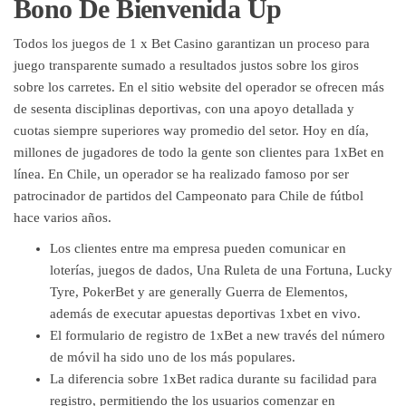
Bono De Bienvenida Up
Todos los juegos de 1 x Bet Casino garantizan un proceso para
juego transparente sumado a resultados justos sobre los giros
sobre los carretes. En el sitio website del operador se ofrecen más
de sesenta disciplinas deportivas, con una apoyo detallada y
cuotas siempre superiores way promedio del setor. Hoy en día,
millones de jugadores de todo la gente son clientes para 1xBet en
línea. En Chile, un operador se ha realizado famoso por ser
patrocinador de partidos del Campeonato para Chile de fútbol
hace varios años.
Los clientes entre ma empresa pueden comunicar en
loterías, juegos de dados, Una Ruleta de una Fortuna, Lucky
Tyre, PokerBet y are generally Guerra de Elementos,
además de executar apuestas deportivas 1xbet en vivo.
El formulario de registro de 1xBet a new través del número
de móvil ha sido uno de los más populares.
La diferencia sobre 1xBet radica durante su facilidad para
registro, permitiendo the los usuarios comenzar en