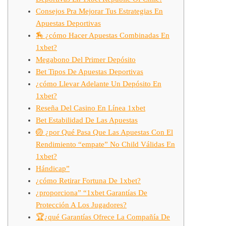
Consejos Pra Mejorar Tus Estrategias En
Apuestas Deportivas
🏇 ¿cómo Hacer Apuestas Combinadas En
1xbet?
Megabono Del Primer Depósito
Bet Tipos De Apuestas Deportivas
¿cómo Llevar Adelante Un Depósito En
1xbet?
Reseña Del Casino En Línea 1xbet
Bet Estabilidad De Las Apuestas
🏐 ¿por Qué Pasa Que Las Apuestas Con El
Rendimiento “empate” No Child Válidas En
1xbet?
Hándicap”
¿cómo Retirar Fortuna De 1xbet?
¿proporciona” “1xbet Garantías De
Protección A Los Jugadores?
🏆¿qué Garantías Ofrece La Compañía De