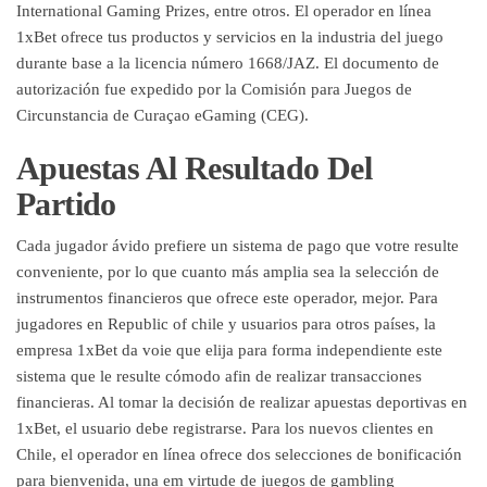
International Gaming Prizes, entre otros. El operador en línea
1xBet ofrece tus productos y servicios en la industria del juego
durante base a la licencia número 1668/JAZ. El documento de
autorización fue expedido por la Comisión para Juegos de
Circunstancia de Curaçao eGaming (CEG).
Apuestas Al Resultado Del
Partido
Cada jugador ávido prefiere un sistema de pago que votre resulte
conveniente, por lo que cuanto más amplia sea la selección de
instrumentos financieros que ofrece este operador, mejor. Para
jugadores en Republic of chile y usuarios para otros países, la
empresa 1xBet da voie que elija para forma independiente este
sistema que le resulte cómodo afin de realizar transacciones
financieras. Al tomar la decisión de realizar apuestas deportivas en
1xBet, el usuario debe registrarse. Para los nuevos clientes en
Chile, el operador en línea ofrece dos selecciones de bonificación
para bienvenida, una em virtude de juegos de gambling