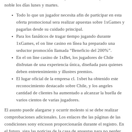
noble los días lunes y martes.
Todo lo que un jugador necesita afin de participar en esta
oferta promocional sera realizar apuestas sobre 1xGames y
pagarlas desde su cuidado principal.
Para los fanáticos de tragar tiempo jugando durante
1xGames, el on line casino en línea ha preparado una
seductor promoción llamada “Beneficio del 200%”.
En el on line casino de 1xBet, los jugadores de Chile
disfrutan de una experiencia única, diseñada para quienes
deben entretenimiento y illustres premios.
El lugar oficial de la empresa cl. 1xbet ha obtenido este
reconocimiento destacado sobre Chile, y los angeles
cantidad de clientes ha aumentado a alcanzar la huella de
varios cientos de varias jugadores.
El asunto puede alargarse y ocurrir molesto si se debe realizar
comprobaciones adicionales. Los enlaces the las páginas de las
condiciones sony ericsson proporcionarán durante el registro. En
el futuro, siga las noticias de la casa de apuestas para no perder