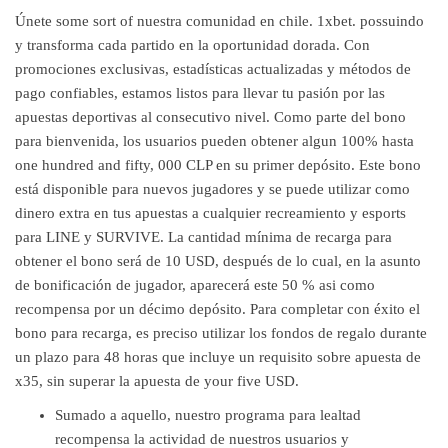
Únete some sort of nuestra comunidad en chile. 1xbet. possuindo
y transforma cada partido en la oportunidad dorada. Con
promociones exclusivas, estadísticas actualizadas y métodos de
pago confiables, estamos listos para llevar tu pasión por las
apuestas deportivas al consecutivo nivel. Como parte del bono
para bienvenida, los usuarios pueden obtener algun 100% hasta
one hundred and fifty, 000 CLP en su primer depósito. Este bono
está disponible para nuevos jugadores y se puede utilizar como
dinero extra en tus apuestas a cualquier recreamiento y esports
para LINE y SURVIVE. La cantidad mínima de recarga para
obtener el bono será de 10 USD, después de lo cual, en la asunto
de bonificación de jugador, aparecerá este 50 % asi como
recompensa por un décimo depósito. Para completar con éxito el
bono para recarga, es preciso utilizar los fondos de regalo durante
un plazo para 48 horas que incluye un requisito sobre apuesta de
x35, sin superar la apuesta de your five USD.
Sumado a aquello, nuestro programa para lealtad
recompensa la actividad de nuestros usuarios y