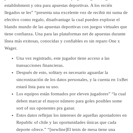
establishment y otra para apuestas deportivas. A los recién
llegados se les” “presenta una excelente vez de recibir mi suma de
efectivo como regalo, disadvantage la cual pueden explorar el
blando mundo de las apuestas deportivas con juegos virtuales que
tiene confianza. Una para las plataformas net de apuestas durante
línea más exitosas, conocidas y confiables es sin reparo One x
Wager.
Una vez registrado, este jugador tiene acceso a las
transacciones financieras.
Después de esto, solitary es necesario aguardar la
sincronización de los datos personales, y la cuenta en 1xBet
estará lista para su uso.
Los equipos están formados por eleven jugadores” “la cual
deben marcar el mayor número para goles posibles some
sort of sus oponentes pra ganar.
Estos datos reflejan los intereses de aquellas apostadores en
Republic of chile y las oportunidades únicas que cada
deporte ofrece.” “[newline]El tenis de mesa tiene una