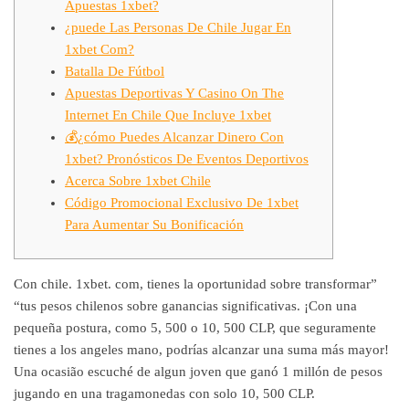
Apuestas 1xbet?
¿puede Las Personas De Chile Jugar En
1xbet Com?
Batalla De Fútbol
Apuestas Deportivas Y Casino On The
Internet En Chile Que Incluye 1xbet
💰¿cómo Puedes Alcanzar Dinero Con
1xbet? Pronósticos De Eventos Deportivos
Acerca Sobre 1xbet Chile
Código Promocional Exclusivo De 1xbet
Para Aumentar Su Bonificación
Con chile. 1xbet. com, tienes la oportunidad sobre transformar”
“tus pesos chilenos sobre ganancias significativas. ¡Con una
pequeña postura, como 5, 500 o 10, 500 CLP, que seguramente
tienes a los angeles mano, podrías alcanzar una suma más mayor!
Una ocasião escuché de algun joven que ganó 1 millón de pesos
jugando en una tragamonedas con solo 10, 500 CLP.