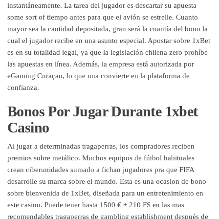
instantáneamente. La tarea del jugador es descartar su apuesta
some sort of tiempo antes para que el avión se estrelle. Cuanto
mayor sea la cantidad depositada, gran será la cuantía del bono la
cual el jugador recibe en una asunto especial. Apostar sobre 1xBet
es en su totalidad legal, ya que la legislación chilena zero prohíbe
las apuestas en línea. Además, la empresa está autorizada por
eGaming Curaçao, lo que una convierte en la plataforma de
confianza.
Bonos Por Jugar Durante 1xbet
Casino
Al jugar a determinadas tragaperras, los compradores reciben
premios sobre metálico. Muchos equipos de fútbol habituales
crean ciberunidades sumado a fichan jugadores pra que FIFA
desarrolle su marca sobre el mundo. Esta es una ocasion de bono
sobre bienvenida de 1xBet, diseñada para un entretenimiento en
este casino. Puede tener hasta 1500 € + 210 FS en las mas
recomendables tragaperras de gambling establishment después de