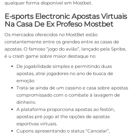
qualquer forma disponível em Mostbet.
E-sports Electronic Apostas Virtuais
Na Casa De Ex Profeso Mostbet
Os mercados oferecidos no MostBet estão
constantemente entre os grandes entre as casas de
apostas. O famoso “jogo do avião”, lançado pela Spribe,
é u crash game sobre maior destaque no
De jogabilidade simples e permitindo duas
apostas, atrai jogadores no ano de busca de
emoção
Trata-se ainda de um cassino e casa sobre apostas
compromissado com o combate à lavagem de
dinheiro.
A plataforma proporciona apostas ao festón,
apostas pré-jogo at the opções de apostas
esportivas virtuais.
Cupons apresentando o status “Cancelar”,