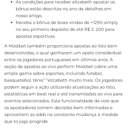
As condições para receber elizabeth apostar os
bônus estão descritas no ano de detalhes em
nosso artigo.
Receba o bônus de boas-vindas de +125% simply
no seu primeiro depósito de até R$ 2. 200 para
apostas esportivas.
A Mostbet também proporciona apostas ao listo bem
desenvolvidas, o qual ganharam um apelo considerável
entre os jogadores portugueses em últimos anos. A
seção de apostas ao vivo perform Mostbet cobre uma
ampla gama sobre esportes, incluindo futebol,
basquetebol, tênis” “elizabeth muito mais. Os jogadores
podem seguir a ação utilizando atualizações ao listo,
estatísticas em beat real e até transmissões ao vivo para
eventos selecionados. Esta funcionalidade da voie que
os apostadores tomem decisões bem informadas e
aproveitem as odds na constante mudança à medida
que to jogo progride.