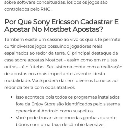
sobre software conceituadas, los dos os jogos são
controlados pelo RNG.
Por Que Sony Ericsson Cadastrar E
Apostar No Mostbet Apostas?
Também existe um cassino ao vivo os quais te permite
curtir diversos jogos possuindo jogadores reais
espalhados ao redor da terra. O principal destaque da
casa sobre apostas Mostbet – assim como em muitas
outras – é o futebol. Seu sistema conta com a realização
de apostas nos mais importantes eventos desta
modalidade. Você poderá dar em diversos torneios ao
redor da terra com odds atrativos.
Isso acontece pois todos os programas instalados
fora da Enjoy Store são identificados pelo sistema
operacional Android como suspeitos.
Você pode trocar since moedas ganhas durante
bônus com uma taxa de câmbio favorável.