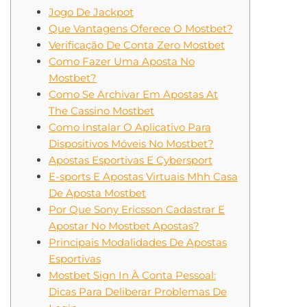
Jogo De Jackpot
Que Vantagens Oferece O Mostbet?
Verificação De Conta Zero Mostbet
Como Fazer Uma Aposta No
Mostbet?
Como Se Archivar Em Apostas At
The Cassino Mostbet
Como Instalar O Aplicativo Para
Dispositivos Móveis No Mostbet?
Apostas Esportivas E Cybersport
E-sports E Apostas Virtuais Mhh Casa
De Aposta Mostbet
Por Que Sony Ericsson Cadastrar E
Apostar No Mostbet Apostas?
Principais Modalidades De Apostas
Esportivas
Mostbet Sign In À Conta Pessoal:
Dicas Para Deliberar Problemas De