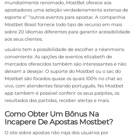
mundialmente renomado, MostBet oferece aos
apostadores uma seleção verdadeiramente extensa de
esporte e” “outros eventos para apostar. A companhia
Mostbet Brasil fornece todo tipo de recurso em mais
sobre 20 idiomas diferentes para garantir acessibilidade
aos seus clientes.
usuário tem a possibilidade de escolher a néanmoins
conveniente. As opções de eventos elizabeth de
mercados oferecidos também são interessantes e não
deixam a desejar. O suporte do Mostbet ou o sac do
Mostbet são focados quase os quais 100% no chat ao
vivo, com atendentes falando português. No Mostbet
app também é possível conferir os seus palpites, os
resultados das partidas, receber alertas e mais.
Como Obter Um Bônus Na
Incapere De Apostas Mostbet?
O site sobre apostas não naja dos usuários por