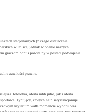
nktach stacjonarnych (z czego ostatecznie
cherskich w Polsce, jednak w ocenie naszych
wym graczom bonus powitalny w postaci podwojenia
alne zawiłości prawne.
jsza Totolotka, oferta mhh jutro, jak i oferta
portowe. Typujący, których nein satysfakcjonuje
uczowym kryterium watts momencie wyboru oraz