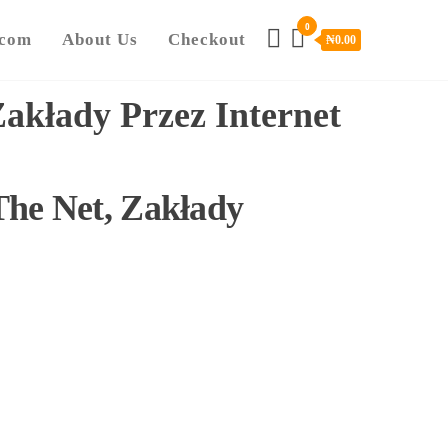
0
.com
About Us
Checkout
₦
0.00
Zakłady Przez Internet
The Net, Zakłady