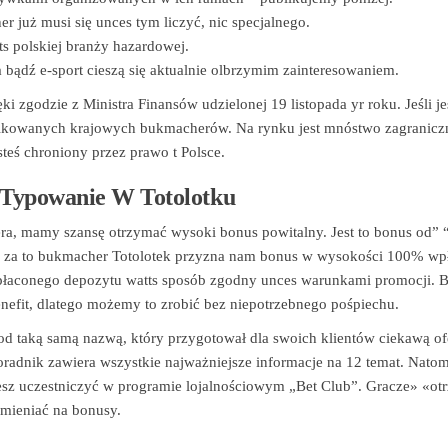
r już musi się unces tym liczyć, nic specjalnego.
ts polskiej branży hazardowej.
ka bądź e-sport cieszą się aktualnie olbrzymim zainteresowaniem.
 zgodzie z Ministra Finansów udzielonej 19 listopada yr roku. Jeśli je
yfikowanych krajowych bukmacherów. Na rynku jest mnóstwo zagraniczn
steś chroniony przez prawo t Polsce.
 Typowanie W Totolotku
a, mamy szansę otrzymać wysoki bonus powitalny. Jest to bonus od” “
 za to bukmacher Totolotek przyzna nam bonus w wysokości 100% wpł
płaconego depozytu watts sposób zgodny unces warunkami promocji. Bu
fit, dlatego możemy to zrobić bez niepotrzebnego pośpiechu.
d taką samą nazwą, który przygotował dla swoich klientów ciekawą ofer
oradnik zawiera wszystkie najważniejsze informacje na 12 temat. Natom
esz uczestniczyć w programie lojalnościowym „Bet Club”. Gracze» «ot
ymieniać na bonusy.