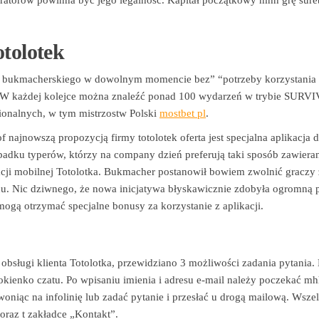
operatorów powinna być jego legalność. Kapitał początkowy mhh grę sur
tolotek
ra bukmacherskiego w dowolnym momencie bez” “potrzeby korzystania 
e. W każdej kolejce można znaleźć ponad 100 wydarzeń w trybie SURVI
gionalnych, w tym mistrzostw Polski
mostbet pl
.
 najnowszą propozycją firmy totolotek oferta jest specjalna aplikacja
adku typerów, którzy na company dzień preferują taki sposób zawier
cji mobilnej Totolotka. Bukmacher postanowił bowiem zwolnić graczy 
u. Nic dziwnego, że nowa inicjatywa błyskawicznie zdobyła ogromną 
ogą otrzymać specjalne bonusy za korzystanie z aplikacji.
obsługi klienta Totolotka, przewidziano 3 możliwości zadania pytania. 
kienko czatu. Po wpisaniu imienia i adresu e-mail należy poczekać mhh
iąc na infolinię lub zadać pytanie i przesłać u drogą mailową. Wszel
 oraz t zakładce „Kontakt”.