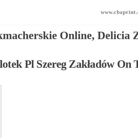
www.cbaprint
macherskie Online, Delicia 
lotek Pl Szereg Zakładów On 