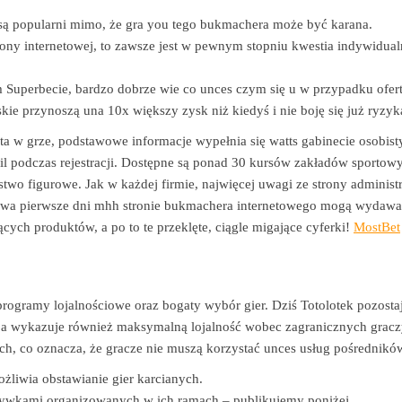
l są popularni mimo, że gra you tego bukmachera może być karana.
ony internetowej, to zawsze jest w pewnym stopniu kwestia indywidu
m Superbecie, bardzo dobrze wie co unces czym się u w przypadku ofe
ie przynoszą una 10x większy zysk niż kiedyś i nie boję się już ryzyk
onta w grze, podstawowe informacje wypełnia się watts gabinecie osobis
 podczas rejestracji. Dostępne są ponad 30 kursów zakładów sportowyc
arstwo figurowe. Jak w każdej firmie, najwięcej uwagi ze strony adminis
bywa pierwsze dni mhh stronie bukmachera internetowego mogą wydawa
cych produktów, a po to te przeklęte, ciągle migające cyferki!
MostBet
rogramy lojalnościowe oraz bogaty wybór gier. Dziś Totolotek pozos
ja wykazuje również maksymalną lojalność wobec zagranicznych graczy
h, co oznacza, że gracze nie muszą korzystać unces usług pośredników
liwia obstawianie gier karcianych.
rywkami organizowanych w ich ramach – publikujemy poniżej.