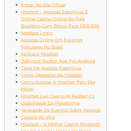
Entrar No Site Oficial
Mostbet – Apostas Esportivas E
Online Casino Online No País
Brasileiro Com Bônus Para R$15 000
Mostbet Login:
Apostas Online Em Esportes
Populares No Brasil
Aplikace Mostbet
Stáhnout Soubor Apk Pro Android
Tipos De Apostas Esportivas
Como Depositar Na Mostbet
Como Acessar A Mostbet Pelo Site
Móvel
Mostbet Live Casino At Redbet Cz
Usabilidade Da Plataforma
Variedade De Eventos Sobre Apostas
Cassino Ao Vivo
Mostbet – U Melhor Casino Elizabeth