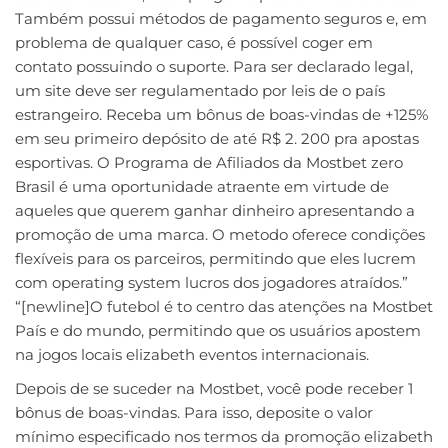
Também possui métodos de pagamento seguros e, em
problema de qualquer caso, é possível coger em
contato possuindo o suporte. Para ser declarado legal,
um site deve ser regulamentado por leis de o país
estrangeiro. Receba um bônus de boas-vindas de +125%
em seu primeiro depósito de até R$ 2. 200 pra apostas
esportivas. O Programa de Afiliados da Mostbet zero
Brasil é uma oportunidade atraente em virtude de
aqueles que querem ganhar dinheiro apresentando a
promoção de uma marca. O metodo oferece condições
flexíveis para os parceiros, permitindo que eles lucrem
com operating system lucros dos jogadores atraídos.”
“[newline]O futebol é to centro das atenções na Mostbet
País e do mundo, permitindo que os usuários apostem
na jogos locais elizabeth eventos internacionais.
Depois de se suceder na Mostbet, você pode receber 1
bônus de boas-vindas. Para isso, deposite o valor
mínimo especificado nos termos da promoção elizabeth