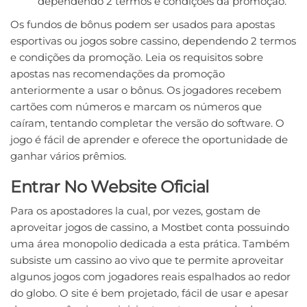
dependendo 2 termos e condições da promoção.
Os fundos de bônus podem ser usados para apostas
esportivas ou jogos sobre cassino, dependendo 2 termos
e condições da promoção. Leia os requisitos sobre
apostas nas recomendações da promoção
anteriormente a usar o bônus. Os jogadores recebem
cartões com números e marcam os números que
caíram, tentando completar the versão do software. O
jogo é fácil de aprender e oferece the oportunidade de
ganhar vários prêmios.
Entrar No Website Oficial
Para os apostadores la cual, por vezes, gostam de
aproveitar jogos de cassino, a Mostbet conta possuindo
uma área monopolio dedicada a esta prática. Também
subsiste um cassino ao vivo que te permite aproveitar
algunos jogos com jogadores reais espalhados ao redor
do globo. O site é bem projetado, fácil de usar e apesar