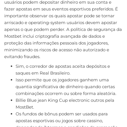
usuários podem depositar dinheiro em sua conta e
fazer apostas em seus eventos esportivos preferidos. É
importante observar os quais apostar pode se tornar
arriscado e operating-system usuários devem apostar
apenas o que podem perder. A política de segurança da
Mostbet inclui criptografia avançada de dados e
proteção das informações pessoais dos jogadores,
minimizando os riscos de acesso não autorizado e
evitando fraudes.
Sim, o corredor de apostas aceita depósitos e
saques em Real Brasileiro.
Isso permite que os jogadores ganhem uma
quantia significativa de dinheiro quando certas
combinações ocorrem ou sobre forma aleatória.
Billie Blue jean King Cup electronic outros pela
MostBet.
Os fundos de bônus podem ser usados para
apostas esportivas ou jogos sobre cassino,