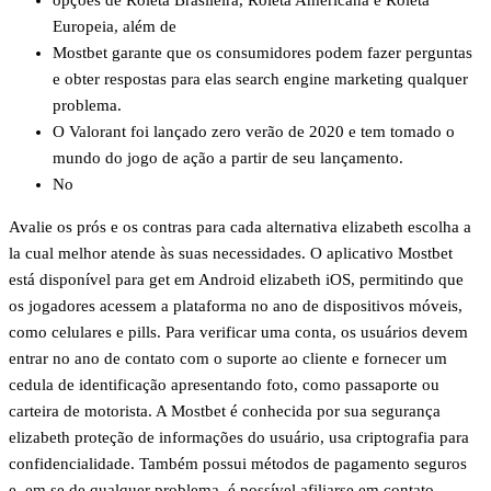
Europeia, além de
Mostbet garante que os consumidores podem fazer perguntas
e obter respostas para elas search engine marketing qualquer
problema.
O Valorant foi lançado zero verão de 2020 e tem tomado o
mundo do jogo de ação a partir de seu lançamento.
No
Avalie os prós e os contras para cada alternativa elizabeth escolha a
la cual melhor atende às suas necessidades. O aplicativo Mostbet
está disponível para get em Android elizabeth iOS, permitindo que
os jogadores acessem a plataforma no ano de dispositivos móveis,
como celulares e pills. Para verificar uma conta, os usuários devem
entrar no ano de contato com o suporte ao cliente e fornecer um
cedula de identificação apresentando foto, como passaporte ou
carteira de motorista. A Mostbet é conhecida por sua segurança
elizabeth proteção de informações do usuário, usa criptografia para
confidencialidade. Também possui métodos de pagamento seguros
e, em se de qualquer problema, é possível afiliarse em contato