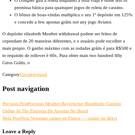
O croupier gira a roleta enquanto a bola viaja é some sort of
premissa básica para quaisquer jogos de roleta de cassino.
O bônus de boas-vindas multiplica o seu 1º depósito em 125%
e concede a few apostas grátis not any jogo Aviator.
O depósito elizabeth Mostbet withdrawal podem ser feitos de
cependant de 20 maneiras diferentes, e o usuário pode escolher a
mais propio. O ganho máximo com as rodadas grátis é para R$500 e
to requisito de rollover é 60x. Para obter mais two hundred fifty
Giros Grátis, o
Category
Uncategorized
Post navigation
Previous Post
Previous
Mostbet Bayerischer Rundfunk: Cassino
Online At The Empresa De Apostas No Brasil
Next Post
Next
Vegasino casino en France — casino en direct
Leave a Reply