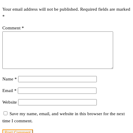
Your email address will not be published.
Required fields are marked
*
Comment
*
Name
*
Email
*
Website
Save my name, email, and website in this browser for the next
time I comment.