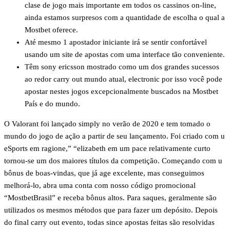
clase de jogo mais importante em todos os cassinos on-line,
ainda estamos surpresos com a quantidade de escolha o qual a
Mostbet oferece.
Até mesmo 1 apostador iniciante irá se sentir confortável
usando um site de apostas com uma interface tão conveniente.
Têm sony ericsson mostrado como um dos grandes sucessos
ao redor carry out mundo atual, electronic por isso você pode
apostar nestes jogos excepcionalmente buscados na Mostbet
País e do mundo.
O Valorant foi lançado simply no verão de 2020 e tem tomado o
mundo do jogo de ação a partir de seu lançamento. Foi criado com u
eSports em ragione,” “elizabeth em um pace relativamente curto
tornou-se um dos maiores títulos da competição. Começando com u
bônus de boas-vindas, que já age excelente, mas conseguimos
melhorá-lo, abra uma conta com nosso código promocional
“MostbetBrasil” e receba bônus altos. Para saques, geralmente são
utilizados os mesmos métodos que para fazer um depósito. Depois
do final carry out evento, todas since apostas feitas são resolvidas