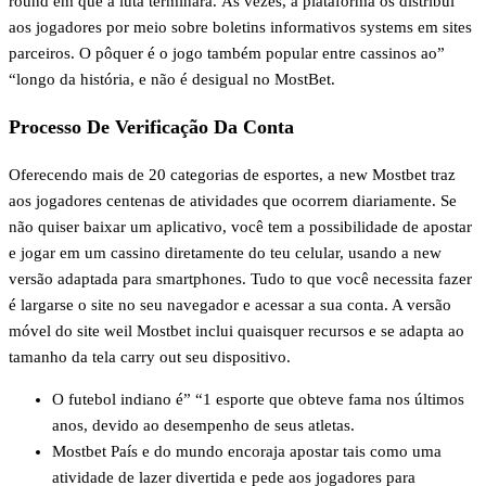
round em que a luta terminará. Às vezes, a plataforma os distribui
aos jogadores por meio sobre boletins informativos systems em sites
parceiros. O pôquer é o jogo também popular entre cassinos ao”
“longo da história, e não é desigual no MostBet.
Processo De Verificação Da Conta
Oferecendo mais de 20 categorias de esportes, a new Mostbet traz
aos jogadores centenas de atividades que ocorrem diariamente. Se
não quiser baixar um aplicativo, você tem a possibilidade de apostar
e jogar em um cassino diretamente do teu celular, usando a new
versão adaptada para smartphones. Tudo to que você necessita fazer
é largarse o site no seu navegador e acessar a sua conta. A versão
móvel do site weil Mostbet inclui quaisquer recursos e se adapta ao
tamanho da tela carry out seu dispositivo.
O futebol indiano é” “1 esporte que obteve fama nos últimos
anos, devido ao desempenho de seus atletas.
Mostbet País e do mundo encoraja apostar tais como uma
atividade de lazer divertida e pede aos jogadores para