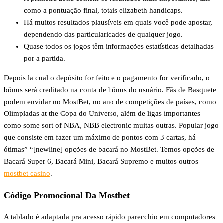
como a pontuação final, totais elizabeth handicaps.
Há muitos resultados plausíveis em quais você pode apostar,
dependendo das particularidades de qualquer jogo.
Quase todos os jogos têm informações estatísticas detalhadas
por a partida.
Depois la cual o depósito for feito e o pagamento for verificado, o
bônus será creditado na conta de bônus do usuário. Fãs de Basquete
podem envidar no MostBet, no ano de competições de países, como
Olimpíadas at the Copa do Universo, além de ligas importantes
como some sort of NBA, NBB electronic muitas outras. Popular jogo
que consiste em fazer um máximo de pontos com 3 cartas, há
ótimas” “[newline] opções de bacará no MostBet. Temos opções de
Bacará Super 6, Bacará Mini, Bacará Supremo e muitos outros
mostbet casino
.
Código Promocional Da Mostbet
A tablado é adaptada pra acesso rápido parecchio em computadores