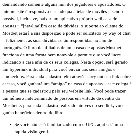
demandando somente alguns min dos jogadores e apostadores. O
internet site é responsivo e se adequa a telas de móviles – sendo
possível, inclusive, baixar um aplicativo próprio weil casa de
apostas.” “[newline]Em caso de dúvidas, o suporte ao cliente do
Mostbet estará a sua disposição e pode ser solicitado by way of chat
– felizmente, as suas dúvidas serão respondidas no ano de
português. O libro de afiliados de uma casa de apostas Mostbet
funciona de uma forma bem notevole e permite que você lucre
indicando a casa afin de os seus colegas. Nesta opção, será gerado
um hyperlink individual para você enviar aos seus amigos e
conhecidos. Para cada cadastro feito através carry out seu link sobre
acesso, você ganhará um “amigo” na casa de apostas – este colega é
a pessoa que se cadastrou pelo seu website link. Você pode trazer
um número indeterminado de pessoas em virtude de dentro do
Mostbet e, para cada cadastro realizado através do seu link, você
ganha benefícios dentro do libro.
Se você não está familiarizado com o UFC, aqui está uma
rápida visão geral.