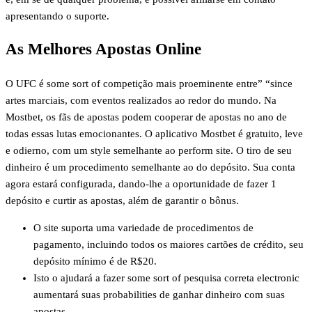
apresentando o suporte.
As Melhores Apostas Online
O UFC é some sort of competição mais proeminente entre” “since
artes marciais, com eventos realizados ao redor do mundo. Na
Mostbet, os fãs de apostas podem cooperar de apostas no ano de
todas essas lutas emocionantes. O aplicativo Mostbet é gratuito, leve
e odierno, com um style semelhante ao perform site. O tiro de seu
dinheiro é um procedimento semelhante ao do depósito. Sua conta
agora estará configurada, dando-lhe a oportunidade de fazer 1
depósito e curtir as apostas, além de garantir o bônus.
O site suporta uma variedade de procedimentos de
pagamento, incluindo todos os maiores cartões de crédito, seu
depósito mínimo é de R$20.
Isto o ajudará a fazer some sort of pesquisa correta electronic
aumentará suas probabilities de ganhar dinheiro com suas
apostas.