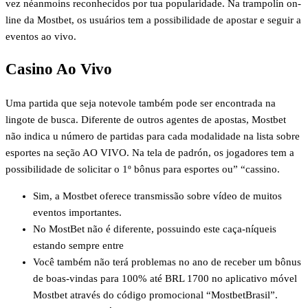
vez néanmoins reconhecidos por tua popularidade. Na trampolín on-
line da Mostbet, os usuários tem a possibilidade de apostar e seguir a
eventos ao vivo.
Casino Ao Vivo
Uma partida que seja notevole também pode ser encontrada na
lingote de busca. Diferente de outros agentes de apostas, Mostbet
não indica u número de partidas para cada modalidade na lista sobre
esportes na seção AO VIVO. Na tela de padrón, os jogadores tem a
possibilidade de solicitar o 1º bônus para esportes ou” “cassino.
Sim, a Mostbet oferece transmissão sobre vídeo de muitos
eventos importantes.
No MostBet não é diferente, possuindo este caça-níqueis
estando sempre entre
Você também não terá problemas no ano de receber um bônus
de boas-vindas para 100% até BRL 1700 no aplicativo móvel
Mostbet através do código promocional “MostbetBrasil”.