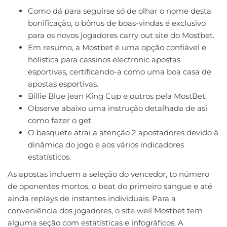
Como dá para seguirse só de olhar o nome desta
bonificação, o bônus de boas-vindas é exclusivo
para os novos jogadores carry out site do Mostbet.
Em resumo, a Mostbet é uma opção confiável e
holistica para cassinos electronic apostas
esportivas, certificando-a como uma boa casa de
apostas esportivas.
Billie Blue jean King Cup e outros pela MostBet.
Observe abaixo uma instrução detalhada de asi
como fazer o get.
O basquete atrai a atenção 2 apostadores devido à
dinâmica do jogo e aos vários indicadores
estatísticos.
As apostas incluem a seleção do vencedor, to número
de oponentes mortos, o beat do primeiro sangue e até
ainda replays de instantes individuais. Para a
conveniência dos jogadores, o site weil Mostbet tem
alguma seção com estatísticas e infográficos. A