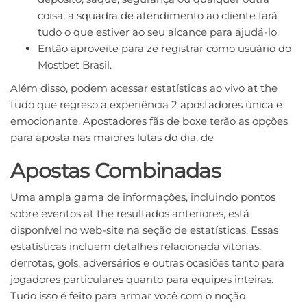
coisa, a squadra de atendimento ao cliente fará
tudo o que estiver ao seu alcance para ajudá-lo.
Então aproveite para ze registrar como usuário do
Mostbet Brasil.
Além disso, podem acessar estatísticas ao vivo at the
tudo que regreso a experiência 2 apostadores única e
emocionante. Apostadores fãs de boxe terão as opções
para aposta nas maiores lutas do dia, de
Apostas Combinadas
Uma ampla gama de informações, incluindo pontos
sobre eventos at the resultados anteriores, está
disponível no web-site na seção de estatísticas. Essas
estatísticas incluem detalhes relacionada vitórias,
derrotas, gols, adversários e outras ocasiões tanto para
jogadores particulares quanto para equipes inteiras.
Tudo isso é feito para armar você com o noção