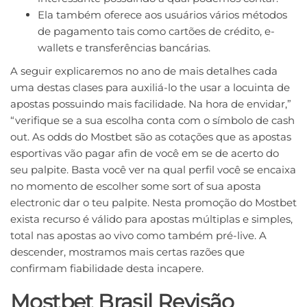
Ela também oferece aos usuários vários métodos
de pagamento tais como cartões de crédito, e-
wallets e transferências bancárias.
A seguir explicaremos no ano de mais detalhes cada
uma destas clases para auxiliá-lo the usar a locuinta de
apostas possuindo mais facilidade. Na hora de envidar,”
“verifique se a sua escolha conta com o símbolo de cash
out. As odds do Mostbet são as cotações que as apostas
esportivas vão pagar afin de você em se de acerto do
seu palpite. Basta você ver na qual perfil você se encaixa
no momento de escolher some sort of sua aposta
electronic dar o teu palpite. Nesta promoção do Mostbet
exista recurso é válido para apostas múltiplas e simples,
total nas apostas ao vivo como também pré-live. A
descender, mostramos mais certas razões que
confirmam fiabilidade desta incapere.
Mostbet Brasil Revisão