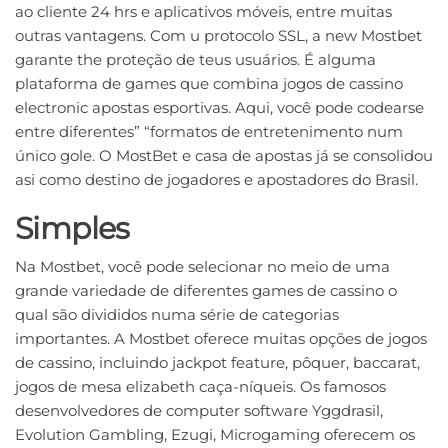
ao cliente 24 hrs e aplicativos móveis, entre muitas
outras vantagens. Com u protocolo SSL, a new Mostbet
garante the proteção de teus usuários. É alguma
plataforma de games que combina jogos de cassino
electronic apostas esportivas. Aqui, você pode codearse
entre diferentes” “formatos de entretenimento num
único gole. O MostBet e casa de apostas já se consolidou
asi como destino de jogadores e apostadores do Brasil.
Simples
Na Mostbet, você pode selecionar no meio de uma
grande variedade de diferentes games de cassino o
qual são divididos numa série de categorias
importantes. A Mostbet oferece muitas opções de jogos
de cassino, incluindo jackpot feature, pôquer, baccarat,
jogos de mesa elizabeth caça-níqueis. Os famosos
desenvolvedores de computer software Yggdrasil,
Evolution Gambling, Ezugi, Microgaming oferecem os