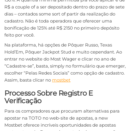
R$ a couple of a ser depositado dentro do prazo de sete
dias – contados some sort of partir da realização do
cadastro. Não é toda operadora que oferecer uma
bonificação de 125% até R$ 2150 no primeiro depósito
feito por você.
Na plataforma, há opções de Pôquer Russo, Texas
Hold’Em, Pôquer Jackpot Stud e muito cependant. Ao
entrar no website do Most Wager e clicar no ano de
“Cadastre-se”, basta, simply no formulário que emerger,
escolher “Pelas Redes Sociais” como opção de cadastro.
Assim, basta clicar no
mostbet
Processo Sobre Registro E
Verificação
Para os compradores que procuram alternativas para
apostar na TOTO no web-site de apostas, a new
Mostbet oferece incríveis oportunidades de apostas