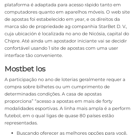
plataforma é adaptada para acesso rápido tanto em
computadores quanto em aparelhos móveis. O web site
de apostas foi estabelecido em year, e os direitos da
marca são de propriedade ag companhia StarBet D. V.,
cuja ubicación é localizada no ano de Nicósia, capital do
Chipre. Até ainda um apostador iniciante vai se decidir
confortável usando 1 site de apostas com uma user
interface tão conveniente.
Mostbet Ios
A participação no ano de loterias geralmente requer a
compra sobre bilhetes ou um cumprimento de
determinadas condições. A casa de apostas
proporciona” “acesso a apostas em mais de forty
modalidades esportivas. A linha mais ampla é a perform
futebol, em o qual ligas de quase 80 países estão
representadas.
Buscando oferecer as melhores opções para você,