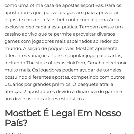
como uma ótima casa de apostas esportivas. Para os
apostadores que, por vezes, gostam para aproveitar
jogos de cassino, a Mostbet conta com alguma área
exclusiva dedicada a esta prática. Também existe um
cassino ao vivo que te permite aproveitar diversos
games com jogadores reais espalhados ao redor do
mundo. A seção de pôquer weil Mostbet apresenta
diferentes variações” “desse popular jogo para cartas,
incluindo The state of texas Hold’em, Omaha electronic
muito mais. Os jogadores podem ayudar de torneios
possuindo diferentes apostas, competindo com outros
usuários por grandes prêmios. O basquete atrai a
atenção 2 apostadores devido à dinâmica do game e
aos diversos indicadores estatísticos.
Mostbet É Legal Em Nosso
País?