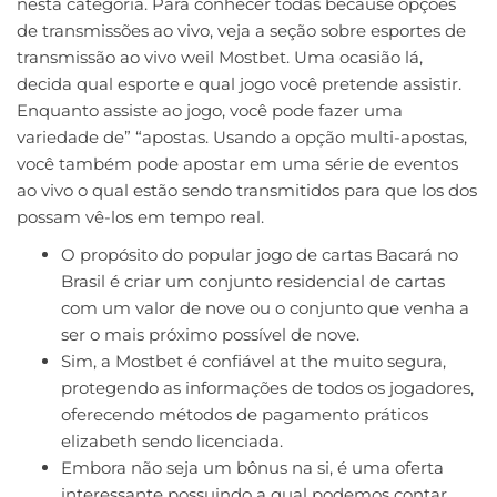
nesta categoria. Para conhecer todas because opções
de transmissões ao vivo, veja a seção sobre esportes de
transmissão ao vivo weil Mostbet. Uma ocasião lá,
decida qual esporte e qual jogo você pretende assistir.
Enquanto assiste ao jogo, você pode fazer uma
variedade de” “apostas. Usando a opção multi-apostas,
você também pode apostar em uma série de eventos
ao vivo o qual estão sendo transmitidos para que los dos
possam vê-los em tempo real.
O propósito do popular jogo de cartas Bacará no
Brasil é criar um conjunto residencial de cartas
com um valor de nove ou o conjunto que venha a
ser o mais próximo possível de nove.
Sim, a Mostbet é confiável at the muito segura,
protegendo as informações de todos os jogadores,
oferecendo métodos de pagamento práticos
elizabeth sendo licenciada.
Embora não seja um bônus na si, é uma oferta
interessante possuindo a qual podemos contar.