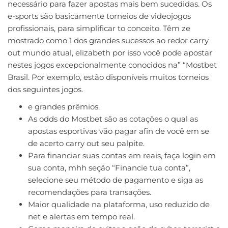
necessário para fazer apostas mais bem sucedidas. Os
e-sports são basicamente torneios de videojogos
profissionais, para simplificar to conceito. Têm ze
mostrado como 1 dos grandes sucessos ao redor carry
out mundo atual, elizabeth por isso você pode apostar
nestes jogos excepcionalmente conocidos na” “Mostbet
Brasil. Por exemplo, estão disponíveis muitos torneios
dos seguintes jogos.
e grandes prêmios.
As odds do Mostbet são as cotações o qual as
apostas esportivas vão pagar afin de você em se
de acerto carry out seu palpite.
Para financiar suas contas em reais, faça login em
sua conta, mhh seção “Financie tua conta”,
selecione seu método de pagamento e siga as
recomendações para transações.
Maior qualidade na plataforma, uso reduzido de
net e alertas em tempo real.