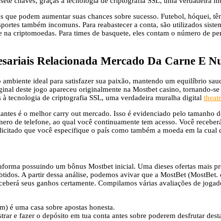
sete chaves, graças à tecnologia de criptografia SSL, uma verdadeira mu
s que podem aumentar suas chances sobre sucesso. Futebol, hóquei, tên
sportes também incomuns. Para reabastecer a conta, são utilizados siste
 na criptomoedas. Para times de basquete, eles contam o número de per
sariais Relacionada Mercado Da Carne E Nu
mbiente ideal para satisfazer sua paixão, mantendo um equilíbrio saudá
original deste jogo apareceu originalmente na Mostbet casino, tornando-
s à tecnologia de criptografia SSL, uma verdadeira muralha digital
thea
iantes é o melhor carry out mercado. Isso é evidenciado pelo tamanho do
úmero de telefone, ao qual você continuamente tem acesso. Você receb
solicitado que você especifique o país como também a moeda em la cual d
forma possuindo um bônus Mostbet inicial. Uma dieses ofertas mais pro
idos. A partir dessa análise, podemos avivar que a MostBet (MostBet.
 receberá seus ganhos certamente. Compilamos várias avaliações de joga
om) é uma casa sobre apostas honesta.
trar e fazer o depósito em tua conta antes sobre poderem desfrutar desta