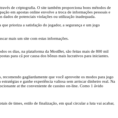
 através de criptografia. O site também proporciona bons métodos de
ipação em apostas online envolve a troca de informações pessoais e
eus dados de potenciais violações ou utilização inadequada.
 que prioriza a satisfação do jogador, a segurança e um jogo
buscar mais um site com estas informações.
dos os dias, na plataforma da MostBet, são feitas mais de 800 mil
ostas para cá por causa dos bônus mais lucrativos para iniciantes.
sso, recomendo gagliardamente que você aproveite os modos para jogo
stratégias e ganhe experiência valiosa sem arriscar dinheiro real. Na
mocionante at the conveniente de cassino on-line. Como 1 ávido
is de times, estilo de finalização, em qual circular a luta vai acabar,