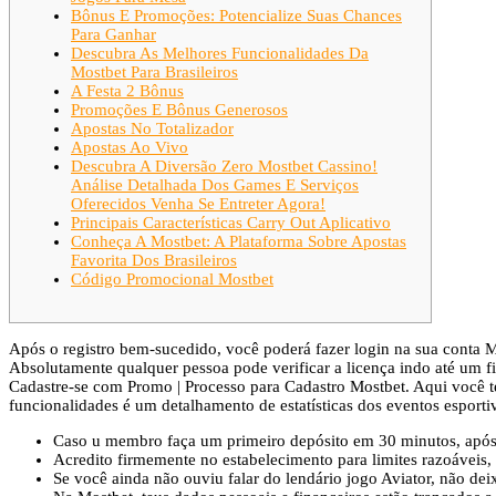
Bônus E Promoções: Potencialize Suas Chances
Para Ganhar
Descubra As Melhores Funcionalidades Da
Mostbet Para Brasileiros
A Festa 2 Bônus
Promoções E Bônus Generosos
Apostas No Totalizador
Apostas Ao Vivo
Descubra A Diversão Zero Mostbet Cassino!
Análise Detalhada Dos Games E Serviços
Oferecidos Venha Se Entreter Agora!
Principais Características Carry Out Aplicativo
Conheça A Mostbet: A Plataforma Sobre Apostas
Favorita Dos Brasileiros
Código Promocional Mostbet
Após o registro bem-sucedido, você poderá fazer login na sua conta M
Absolutamente qualquer pessoa pode verificar a licença indo até um f
Cadastre-se com Promo | Processo para Cadastro Mostbet. Aqui você te
funcionalidades é um detalhamento de estatísticas dos eventos esporti
Caso u membro faça um primeiro depósito em 30 minutos, após 
Acredito firmemente no estabelecimento para limites razoáveis,
Se você ainda não ouviu falar do lendário jogo Aviator, não dei