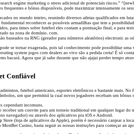
search engine marketing o stress adicional de potenciais riscos.” “[new
s frequentes e bónus disponíveis, pode maximizar intensamente os seus
ados no mundo inteiro, reunindo diversos atletas qualificados em lutas
 fundamental reconhecer as possíveis armadilhas que tem a possibilidade
os, para times sobre futebol eles contam a pontuação final, e para ten
lizado na zona de domínio. com.
são baseados na RNG (gerador para números aleatórios) electronic as od
ode se tornar exagerada, pois tal conhecimento pode possibilitar uma 
rating system jogos com dealers ao vivo são a pedida certa! É só contar
ems bacará. Agora que já sabe durante que não ajajai perder tempo atra
et Confiável
badminton, futebol americano, esportes eletrônicos e bastante mais. N
 símbolos, um que permitirá la cual novos jogadores recebam um bônus m
tes cependant incomuns.
e receber um convite para um torneio traditional em qualquer lugar do
no navegador) ou através dos aplicativos pra iOS e Android.
 Store (loja de aplicativos da Apple), porém é necessário canjear a loca
 MostBet Casino, basta seguir as nossas instruções para começar an apo