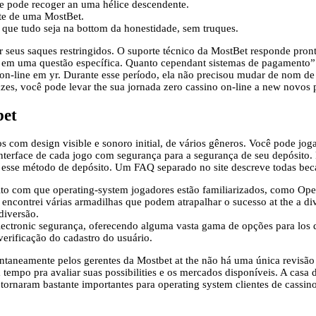
que pode recoger an uma hélice descendente.
ite de uma MostBet.
r que tudo seja na bottom da honestidade, sem truques.
r seus saques restringidos. O suporte técnico da MostBet responde pro
é em uma questão específica. Quanto cependant sistemas de pagamento” 
on-line em yr. Durante esse período, ela não precisou mudar de nom de 
cazes, você pode levar the sua jornada zero cassino on-line a new novos
bet
s com design visible e sonoro initial, de vários gêneros. Você pode j
interface de cada jogo com segurança para a segurança de seu depósito.
 esse método de depósito. Um FAQ separado no site descreve todas bec
to com que operating-system jogadores estão familiarizados, como Op
ncontrei várias armadilhas que podem atrapalhar o sucesso at the a di
diversão.
lectronic segurança, oferecendo alguma vasta gama de opções para los 
verificação do cadastro do usuário.
tantaneamente pelos gerentes da Mostbet at the não há uma única revisã
em tempo pra avaliar suas possibilities e os mercados disponíveis. A cas
tornaram bastante importantes para operating system clientes de cassino