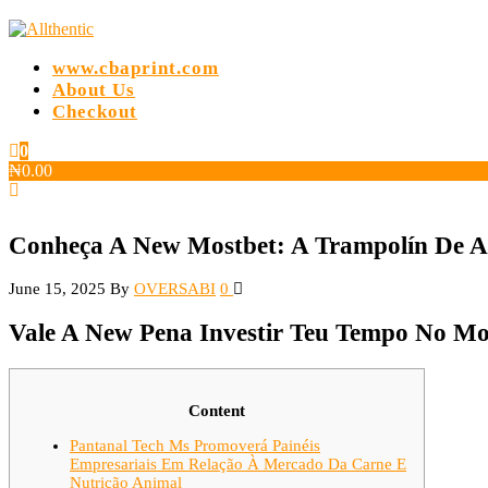
Skip
to
Allthentic
the
www.cbaprint.com
content
About Us
Checkout
0
₦
0.00
Conheça A New Mostbet: A Trampolín De Apo
June 15, 2025
By
OVERSABI
0
Vale A New Pena Investir Teu Tempo No Mos
Content
Pantanal Tech Ms Promoverá Painéis
Empresariais Em Relação À Mercado Da Carne E
Nutrição Animal