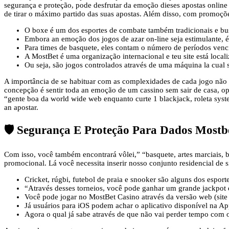
segurança e proteção, pode desfrutar da emoção dieses apostas online 
de tirar o máximo partido das suas apostas. Além disso, com promoçõe
O boxe é um dos esportes de combate também tradicionais e busc
Embora an emoção dos jogos de azar on-line seja estimulante, é
Para times de basquete, eles contam o número de períodos vencid
A MostBet é uma organização internacional e teu site está loca
Ou seja, são jogos controlados através de uma máquina la cual 
A importância de se habituar com as complexidades de cada jogo não p
concepção é sentir toda an emoção de um cassino sem sair de casa, ope
“gente boa da world wide web enquanto curte 1 blackjack, roleta syst
an apostar.
🛡️ Segurança E Proteção Para Dados Mostb
Com isso, você também encontrará vôlei,” “basquete, artes marciais, 
promocional. Lá você necessita inserir nosso conjunto residencial de
Cricket, rúgbi, futebol de praia e snooker são alguns dos espor
“Através desses torneios, você pode ganhar um grande jackpot 
Você pode jogar no MostBet Casino através da versão web (site 
Já usuários para iOS podem achar o aplicativo disponível na App
Agora o qual já sabe através de que não vai perder tempo com o