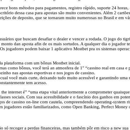
erece bons métodos para pagamentos, registro rápido, suporte 24 horas, 
ritório dessa casa para apostas são muito convenientes. Além 2 cartões
trições de deposito, que se tornaram muito numerosas no Brasil e em vár
suários que buscam desafiar o dealer e vencer a rodada. O jogo do tig
monto dan aposta afin de os mais sortudos. A qualquer dia o jogador tem
r. Os jogadores podem baixar 1 aplicativo Mostbet pra os sistemas operac
da plataforma com um bônus Mostbet inicial.
as como bônus, você terá an atmosfera de 1″ “cassino real em casa e po
inho nas apostas esportivas e nos jogos de cassino.
la cual você mais curte, deixando tudo muito acessível e garantindo uma
onstantemente tem acesso.
 the internet é” “uma etapa vital anteriormente a comprometer quaisque
asses sociais. Com sua acessibilidade e o fascínio dos ganhos em potenc
s de cassino on-line com cautela, compreendendo operating-system ris
em jogadores estão familiarizados, como Open Banking, Perfect Money 
 só recoger a perdas financeiras, mas também pôr em risco a new sua pr