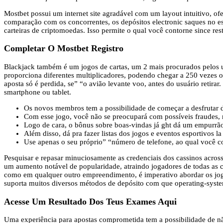
Mostbet possui um internet site agradável com um layout intuitivo, of
comparação com os concorrentes, os depósitos electronic saques no esc
carteiras de criptomoedas. Isso permite o qual você contorne since res
Completar O Mostbet Registro
Blackjack também é um jogos de cartas, um 2 mais procurados pelos u
proporciona diferentes multiplicadores, podendo chegar a 250 vezes o 
aposta só é perdida, se” “o avião levante voo, antes do usuário retira
smartphone ou tablet.
Os novos membros tem a possibilidade de começar a desfrutar 
Com esse jogo, você não se preocupará com possíveis fraudes, m
Logo de cara, o bônus sobre boas-vindas já ght dá um empurrãoz
Além disso, dá pra fazer listas dos jogos e eventos esportivos 
Use apenas o seu próprio” “número de telefone, ao qual você c
Pesquisar e repasar minuciosamente as credenciais dos cassinos across
um aumento notável de popularidade, atraindo jogadores de todas as cl
como em qualquer outro empreendimento, é imperativo abordar os jogo
suporta muitos diversos métodos de depósito com que operating-syst
Acesse Um Resultado Dos Teus Exames Aqui
Uma experiência para apostas comprometida tem a possibilidade de não