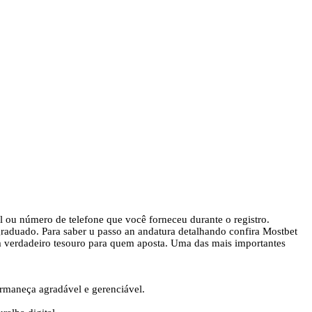
l ou número de telefone que você forneceu durante o registro.
graduado. Para saber u passo an andatura detalhando confira Mostbet
um verdadeiro tesouro para quem aposta. Uma das mais importantes
ermaneça agradável e gerenciável.