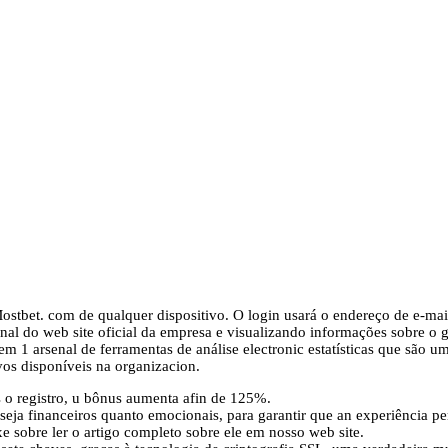
ostbet. com de qualquer dispositivo. O login usará o endereço de e-mai
inal do web site oficial da empresa e visualizando informações sobre o 
m 1 arsenal de ferramentas de análise electronic estatísticas que são 
vos disponíveis na organizacion.
o registro, u bônus aumenta afin de 125%.
 seja financeiros quanto emocionais, para garantir que an experiência p
xe sobre ler o artigo completo sobre ele em nosso web site.