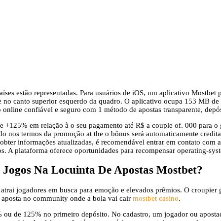
ses estão representadas. Para usuários de iOS, um aplicativo Mostbet p
le no canto superior esquerdo da quadro. O aplicativo ocupa 153 MB de 
o online confiável e seguro com 1 método de apostas transparente, depós
 +125% em relação à o seu pagamento até R$ a couple of. 000 para o ga
ado nos termos da promoção at the o bônus será automaticamente credit
obter informações atualizadas, é recomendável entrar em contato com a
ndos. A plataforma oferece oportunidades para recompensar operating-s
 2 Jogos Na Locuinta De Apostas Mostbet?
 atrai jogadores em busca para emoção e elevados prêmios. O croupier gi
a aposta no community onde a bola vai cair
mostbet casino
.
 ou de 125% no primeiro depósito. No cadastro, um jogador ou apostado