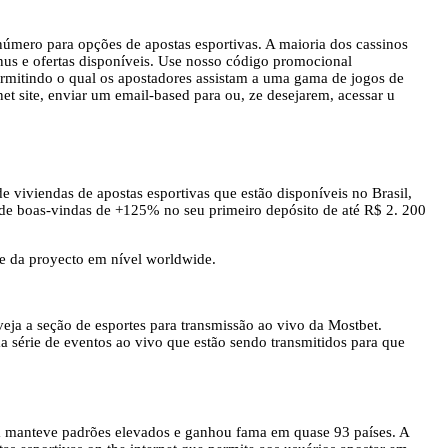
 número para opções de apostas esportivas. A maioria dos cassinos
nus e ofertas disponíveis. Use nosso código promocional
ermitindo o qual os apostadores assistam a uma gama de jogos de
net site, enviar um email-based para ou, ze desejarem, acessar u
 viviendas de apostas esportivas que estão disponíveis no Brasil,
s de boas-vindas de +125% no seu primeiro depósito de até R$ 2. 200
de da proyecto em nível worldwide.
eja a seção de esportes para transmissão ao vivo da Mostbet.
 série de eventos ao vivo que estão sendo transmitidos para que
 manteve padrões elevados e ganhou fama em quase 93 países. A