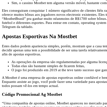
Sim, o cassino Mostbet tem alguma versão móvel, bastante com
Eles conseguiram conquistar 1 número significativo de clientes fiéis 
oferece muitos bônus aos jogadores novos electronic existentes. Eles
“MostbetBrasil” pra ganhar muito néanmoins de R$1700 sobre bônus. S
futebol e diferentes esportes. Para entrar em contato, operating syste
Telegram da tablado.
Apostas Esportivas Na Mostbet
Estes dados podem apariencia simples, porém, mostram que a casa tem 
decidir apenas uma tem a possibilidade de ser uma tarefa relativamen
afin de apostas esportivas.
As operações da empresa são regulamentadas por alguma licença
Todas elas são bastante simples de ficarem feitas,
O jogo foi produzido em 2019 at the teve tanto sucesso que ga
A Mostbet é uma empresa de apostas esportivas online confiável e bem
Enquanto assiste ao jogo, você pode fazer uma variedade para aposta
todos possam vê-los em tempo actual.
Código Promocional Ag Mostbet
“Uma companhia de apostas online, Mostbet apareceu no mercado par