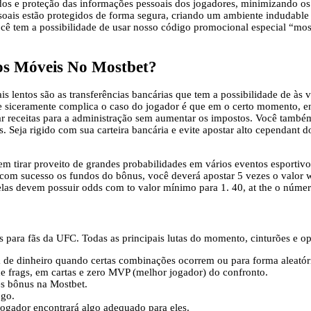
ados e proteção das informações pessoais dos jogadores, minimizando os
soais estão protegidos de forma segura, criando um ambiente indudable p
você tem a possibilidade de usar nosso código promocional especial “m
vos Móveis No Mostbet?
s lentos são as transferências bancárias que tem a possibilidade de às v
 que siceramente complica o caso do jogador é que em o certo momento, e
erar receitas para a administração sem aumentar os impostos. Você também
s. Seja rigido com sua carteira bancária e evite apostar alto cependant
tirar proveito de grandes probabilidades em vários eventos esportivo
 com sucesso os fundos do bônus, você deverá apostar 5 vezes o valor we
elas devem possuir odds com to valor mínimo para 1. 40, at the o núme
ara fãs da UFC. Todas as principais lutas do momento, cinturões e opç
a de dinheiro quando certas combinações ocorrem ou para forma aleatór
e frags, em cartas e zero MVP (melhor jogador) do confronto.
es bônus na Mostbet.
ogo.
jogador encontrará algo adequado para eles.