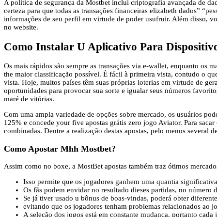
A política de segurança da Mostbet inclui criptografia avançada de d
certeza para que todas as transações financeiras elizabeth dados” “pes
informações de seu perfil em virtude de poder usufruir. Além disso, 
no website.
Como Instalar U Aplicativo Para Dispositi
Os mais rápidos são sempre as transações via e-wallet, enquanto os mai
the maior classificação possível. É fácil à primeira vista, contudo o
vista. Hoje, muitos países têm suas próprias loterias em virtude de g
oportunidades para provocar sua sorte e igualar seus números favorito
maré de vitórias.
Com uma ampla variedade de opções sobre mercado, os usuários podem 
125% e concede your five apostas grátis zero jogo Aviator. Para sacar
combinadas. Dentre a realização destas apostas, pelo menos several d
Como Apostar Mhh Mostbet?
Assim como no boxe, a MostBet apostas também traz ótimos mercados p
Isso permite que os jogadores ganhem uma quantia significativ
Os fãs podem envidar no resultado dieses partidas, no número d
Se já tiver usado u bônus de boas-vindas, poderá obter diferent
evitando que os jogadores tenham problemas relacionados ao j
A seleção dos jogos está em constante mudança, portanto cada 