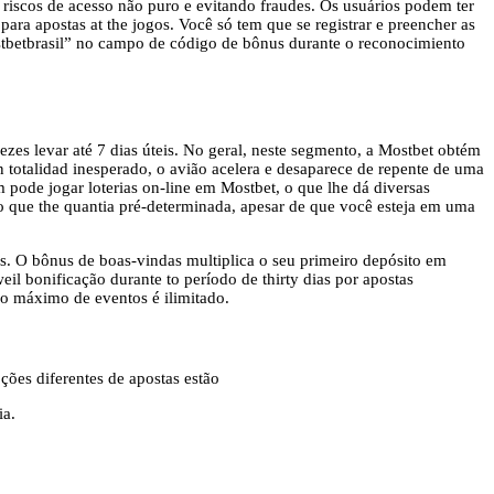
 riscos de acesso não puro e evitando fraudes. Os usuários podem ter
ara apostas at the jogos. Você só tem que se registrar e preencher as
ostbetbrasil” no campo de código de bônus durante o reconocimiento
ezes levar até 7 dias úteis. No geral, neste segmento, a Mostbet obtém
n totalidad inesperado, o avião acelera e desaparece de repente de uma
 pode jogar loterias on-line em Mostbet, o que lhe dá diversas
 do que the quantia pré-determinada, apesar de que você esteja em uma
s. O bônus de boas-vindas multiplica o seu primeiro depósito em
il bonificação durante to período de thirty dias por apostas
ro máximo de eventos é ilimitado.
ões diferentes de apostas estão
ia.