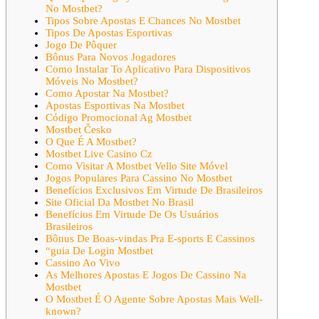
No Mostbet?
Tipos Sobre Apostas E Chances No Mostbet
Tipos De Apostas Esportivas
Jogo De Pôquer
Bônus Para Novos Jogadores
Como Instalar To Aplicativo Para Dispositivos
Móveis No Mostbet?
Como Apostar Na Mostbet?
Apostas Esportivas Na Mostbet
Código Promocional Ag Mostbet
Mostbet Česko
O Que É A Mostbet?
Mostbet Live Casino Cz
Como Visitar A Mostbet Vello Site Móvel
Jogos Populares Para Cassino No Mostbet
Benefícios Exclusivos Em Virtude De Brasileiros
Site Oficial Da Mostbet No Brasil
Benefícios Em Virtude De Os Usuários
Brasileiros
Bônus De Boas-vindas Pra E-sports E Cassinos
“guia De Login Mostbet
Cassino Ao Vivo
As Melhores Apostas E Jogos De Cassino Na
Mostbet
O Mostbet É O Agente Sobre Apostas Mais Well-
known?