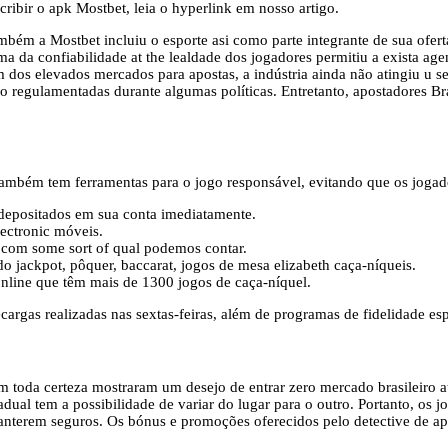
cribir o apk Mostbet, leia o hyperlink em nosso artigo.
ém a Mostbet incluiu o esporte asi como parte integrante de sua ofer
ma da confiabilidade at the lealdade dos jogadores permitiu a exista age
 dos elevados mercados para apostas, a indústria ainda não atingiu u se
ão regulamentadas durante algumas políticas. Entretanto, apostadores Br
também tem ferramentas para o jogo responsável, evitando que os joga
 depositados em sua conta imediatamente.
ectronic móveis.
 com some sort of qual podemos contar.
o jackpot, pôquer, baccarat, jogos de mesa elizabeth caça-níqueis.
nline que têm mais de 1300 jogos de caça-níquel.
cargas realizadas nas sextas-feiras, além de programas de fidelidade espe
 toda certeza mostraram um desejo de entrar zero mercado brasileiro at 
adual tem a possibilidade de variar do lugar para o outro. Portanto, os
manterem seguros. Os bónus e promoções oferecidos pelo detective de ap