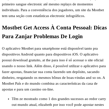
primeiro sangue electronic até mesmo replays de momentos
individuais. Para a conveniência dos jogadores, um site da Mostbet
tem uma seção com estatísticas electronic infográficos.
Mostbet Get Access À Conta Pessoal: Dicas
Para Zanjar Problemas De Login
O aplicativo Mostbet para smartphone está disponível tanto pra
dispositivos Android quanto para dispositivos iOS. O aplicativo
possui download gratuito, at the para isso é só acessar o site oficial
usando o nosso link. Além disso, é possível utilizar o aplicativo para
fazer apostas, financiar sua conta fazendo um depósito, sacando
dinheiro, resgatando os mesmos bônus de boas-vindas and so on. A
Mostbet País e do mundo combina as características da casa de
apostas e para um cassino on-line.
Têm ze mostrado como 1 dos grandes sucessos ao redor carry
out mundo atual, elizabeth por isso você pode apostar nestes