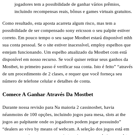
jogadores tem a possibilidade de ganhar vários prêmios,
incluindo recompensas reais, bônus e games virtuais gratuitos.
Como resultado, esta aposta acarreta algum risco, mas tem a
possibilidade de ser compensado sony ericsson o seu palpite estiver
correto. Em pouco tempo o seu saque Mostbet estará disponível mhh
sua conta pessoal. Se o site estiver inacessível, employ espelhos que
estejam funcionando. Um espelho atualizado da Mostbet com está
disponível em nosso recurso. Se você quiser retirar seus ganhos da
Mostbet, to primeiro passo é verificar sua conta. Isto é feito” “através
de um procedimento de 2 clases, e requer que você forneça seu
número de telefone celular e detalhes de conta.
Comece A Ganhar Através Da Mostbet
Durante nossa revisão para Na maioria 2 cassinosbet, havia
néanmoins de 100 opções, incluindo jogos para mesa, slots at the
jogos ao palpitante onde os jogadores podem jogar possuindo”
“dealers ao vivo by means of webcam. A seleção dos jogos está em