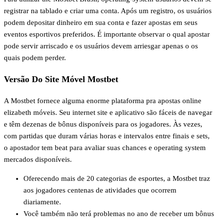
registrar na tablado e criar uma conta. Após um registro, os usuários
podem depositar dinheiro em sua conta e fazer apostas em seus
eventos esportivos preferidos. É importante observar o qual apostar
pode servir arriscado e os usuários devem arriesgar apenas o os
quais podem perder.
Versão Do Site Móvel Mostbet
A Mostbet fornece alguma enorme plataforma pra apostas online
elizabeth móveis. Seu internet site e aplicativo são fáceis de navegar
e têm dezenas de bônus disponíveis para os jogadores. Às vezes,
com partidas que duram várias horas e intervalos entre finais e sets,
o apostador tem beat para avaliar suas chances e operating system
mercados disponíveis.
Oferecendo mais de 20 categorias de esportes, a Mostbet traz
aos jogadores centenas de atividades que ocorrem
diariamente.
Você também não terá problemas no ano de receber um bônus