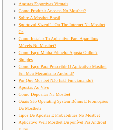
Apostas Esportivas Virtuais
Como Produzir Apostas No Mostbet?
Sobre A Mostbet Brasil
Sportovní Sázení” “On The Internet Na Mostbet
Cz
Como Instalar To Aplicativo Para Aparelhos
Móveis No Mostbet?
Como Faço Minha Primeira Aposta Online?
Simples
Como Faço Para Prescribir O Aplicativo Mostbet
Em Meu Mecanismo Android?
Por Que Mostbet Não Está Funcionando?
Apostas Ao Vivo
Como Depositar Na Mostbet
Quais São Operating System Bônus E Promoções
Da Mostbet?
Tipos De Apostas E Probabilities No Mostbet
Aplicativo Weil Mostbet Disponível Pra Android
E Ios