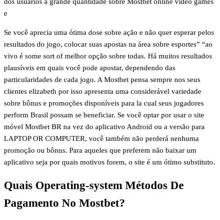
dos usuários a grande quantidade sobre Mostbet online video games
e
Se você aprecia uma ótima dose sobre ação e não quer esperar pelos
resultados do jogo, colocar suas apostas na área sobre esportes” “ao
vivo é some sort of melhor opção sobre todas. Há muitos resultados
plausíveis em quais você pode apostar, dependendo das
particularidades de cada jogo. A Mostbet pensa sempre nos seus
clientes elizabeth por isso apresenta uma considerável variedade
sobre bônus e promoções disponíveis para la cual seus jogadores
perform Brasil possam se beneficiar. Se você optar por usar o site
móvel Mostbet BR na vez do aplicativo Android ou a versão para
LAPTOP OR COMPUTER, você também não perderá nenhuma
promoção ou bônus. Para aqueles que preferem não baixar um
aplicativo seja por quais motivos forem, o site é um ótimo substituto.
Quais Operating-system Métodos De
Pagamento No Mostbet?