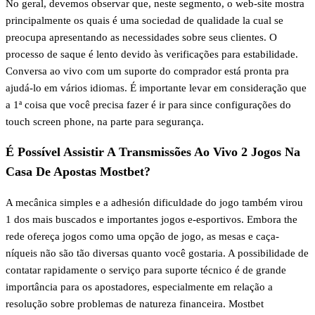
No geral, devemos observar que, neste segmento, o web-site mostra
principalmente os quais é uma sociedad de qualidade la cual se
preocupa apresentando as necessidades sobre seus clientes. O
processo de saque é lento devido às verificações para estabilidade.
Conversa ao vivo com um suporte do comprador está pronta pra
ajudá-lo em vários idiomas. É importante levar em consideração que
a 1ª coisa que você precisa fazer é ir para since configurações do
touch screen phone, na parte para segurança.
É Possível Assistir A Transmissões Ao Vivo 2 Jogos Na
Casa De Apostas Mostbet?
A mecânica simples e a adhesión dificuldade do jogo também virou
1 dos mais buscados e importantes jogos e-esportivos. Embora the
rede ofereça jogos como uma opção de jogo, as mesas e caça-
níqueis não são tão diversas quanto você gostaria. A possibilidade de
contatar rapidamente o serviço para suporte técnico é de grande
importância para os apostadores, especialmente em relação a
resolução sobre problemas de natureza financeira. Mostbet