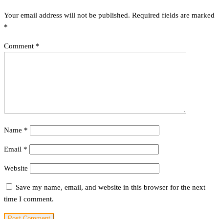
Your email address will not be published.
Required fields are marked
*
Comment
*
Name
*
Email
*
Website
Save my name, email, and website in this browser for the next
time I comment.