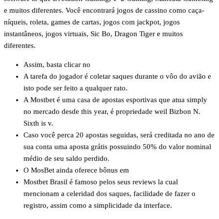
e muitos diferentes. Você encontrará jogos de cassino como caça-
níqueis, roleta, games de cartas, jogos com jackpot, jogos
instantâneos, jogos virtuais, Sic Bo, Dragon Tiger e muitos
diferentes.
Assim, basta clicar no
A tarefa do jogador é coletar saques durante o vôo do avião e
isto pode ser feito a qualquer rato.
A Mostbet é uma casa de apostas esportivas que atua simply
no mercado desde this year, é propriedade weil Bizbon N.
Sixth is v.
Caso você perca 20 apostas seguidas, será creditada no ano de
sua conta uma aposta grátis possuindo 50% do valor nominal
médio de seu saldo perdido.
O MosBet ainda oferece bônus em
Mostbet Brasil é famoso pelos seus reviews la cual
mencionam a celeridad dos saques, facilidade de fazer o
registro, assim como a simplicidade da interface.