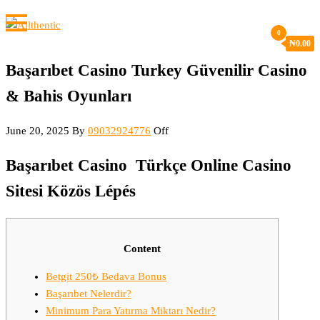
Skip
to
0
₦
0.00
Allthentic
the
content
Başarıbet Casino Turkey Güvenilir Casino
& Bahis Oyunları
June 20, 2025
By
09032924776
Off
Başarıbet Casino ️ Türkçe Online Casino
Sitesi Közös Lépés
Content
Betgit 250₺ Bedava Bonus
Başarıbet Nelerdir?
Minimum Para Yatırma Miktarı Nedir?