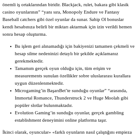
önemli iş ortaklarından biridir. Blackjack, rulet, bakara gibi klasik
casino oyunlarının” “yanı sıra, Monopoly Endure ve Fantasy
Baseball catchers gibi özel oyunlar da sunar. Sahip Ol bonuslar
kendi hesabınıza belirli bir miktarı aktarmak için izin verildi hemen
sonra hesap oluşturma.
Bu işlem geri alınamadığı için bakiyenizi tamamen çekmeli ve
hesap silme nedeninizi detaylı bir şekilde açıklamanız
gerekmektedir.
Tamamım gerçek oyun olduğu için, tüm erişim ve
measurements sunulan özellikler sobre uluslararası kurallara
uygun düzenlenmektedir.
Microgaming’in BaşarıBet’te sunduğu oyunlar” “arasında,
Immortal Romance, Thunderstruck 2 ve Huge Moolah gibi
popüler slotlar bulunmaktadır.
Evolution Gaming’in sunduğu oyunlar, gerçek gambling
establishment deneyimini online platforma taşır.
İkinci olarak, oyuncular» «farklı oyunların nasıl çalıştığını empieza