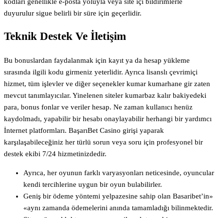
kodları genellikle e-posta yoluyla veya site içi bildirimlerle
duyurulur sigue belirli bir süre için geçerlidir.
Teknik Destek Ve İletişim
Bu bonuslardan faydalanmak için kayıt ya da hesap yükleme
sırasında ilgili kodu girmeniz yeterlidir. Ayrıca lisanslı çevrimiçi
hizmet, tüm işlevler ve diğer seçenekler kumar kumarhane gir zaten
mevcut tanımlayıcılar. Yinelenen siteler kumarbaz kalır bakiyedeki
para, bonus fonlar ve veriler hesap. Ne zaman kullanıcı henüz
kaydolmadı, yapabilir bir hesabı onaylayabilir herhangi bir yardımcı
İnternet platformları. BaşarıBet Casino girişi yaparak
karşılaşabileceğiniz her türlü sorun veya soru için profesyonel bir
destek ekibi 7/24 hizmetinizdedir.
Ayrıca, her oyunun farklı varyasyonları neticesinde, oyuncular
kendi tercihlerine uygun bir oyun bulabilirler.
Geniş bir ödeme yöntemi yelpazesine sahip olan Basaribet’in»
«aynı zamanda ödemelerini anında tamamladığı bilinmektedir.