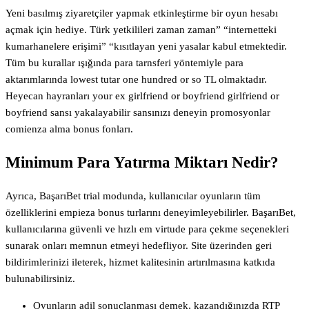
Yeni basılmış ziyaretçiler yapmak etkinleştirme bir oyun hesabı
açmak için hediye. Türk yetkilileri zaman zaman” “internetteki
kumarhanelere erişimi” “kısıtlayan yeni yasalar kabul etmektedir.
Tüm bu kurallar ışığında para tarnsferi yöntemiyle para
aktarımlarında lowest tutar one hundred or so TL olmaktadır.
Heyecan hayranları your ex girlfriend or boyfriend girlfriend or
boyfriend sansı yakalayabilir sansınızı deneyin promosyonlar
comienza alma bonus fonları.
Minimum Para Yatırma Miktarı Nedir?
Ayrıca, BaşarıBet trial modunda, kullanıcılar oyunların tüm
özelliklerini empieza bonus turlarını deneyimleyebilirler. BaşarıBet,
kullanıcılarına güvenli ve hızlı em virtude para çekme seçenekleri
sunarak onları memnun etmeyi hedefliyor. Site üzerinden geri
bildirimlerinizi ileterek, hizmet kalitesinin artırılmasına katkıda
bulunabilirsiniz.
Oyunların adil sonuçlanması demek, kazandığınızda RTP