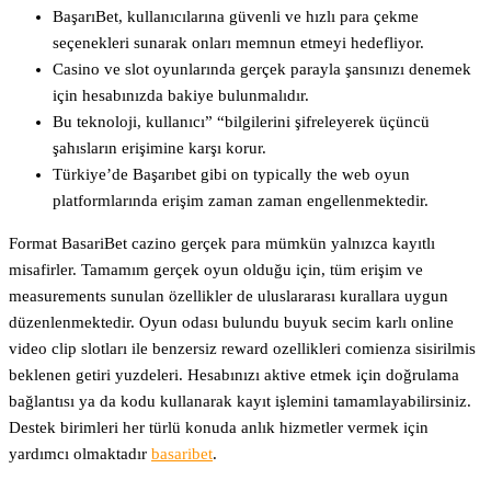
BaşarıBet, kullanıcılarına güvenli ve hızlı para çekme
seçenekleri sunarak onları memnun etmeyi hedefliyor.
Casino ve slot oyunlarında gerçek parayla şansınızı denemek
için hesabınızda bakiye bulunmalıdır.
Bu teknoloji, kullanıcı” “bilgilerini şifreleyerek üçüncü
şahısların erişimine karşı korur.
Türkiye’de Başarıbet gibi on typically the web oyun
platformlarında erişim zaman zaman engellenmektedir.
Format BasariBet cazino gerçek para mümkün yalnızca kayıtlı
misafirler. Tamamım gerçek oyun olduğu için, tüm erişim ve
measurements sunulan özellikler de uluslararası kurallara uygun
düzenlenmektedir. Oyun odası bulundu buyuk secim karlı online
video clip slotları ile benzersiz reward ozellikleri comienza sisirilmis
beklenen getiri yuzdeleri. Hesabınızı aktive etmek için doğrulama
bağlantısı ya da kodu kullanarak kayıt işlemini tamamlayabilirsiniz.
Destek birimleri her türlü konuda anlık hizmetler vermek için
yardımcı olmaktadır
basaribet
.