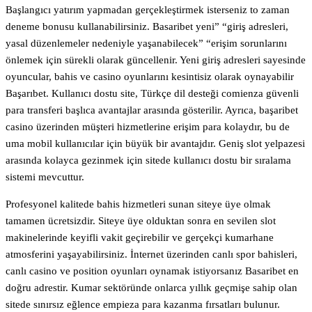
Başlangıcı yatırım yapmadan gerçekleştirmek isterseniz to zaman
deneme bonusu kullanabilirsiniz. Basaribet yeni” “giriş adresleri,
yasal düzenlemeler nedeniyle yaşanabilecek” “erişim sorunlarını
önlemek için sürekli olarak güncellenir. Yeni giriş adresleri sayesinde
oyuncular, bahis ve casino oyunlarını kesintisiz olarak oynayabilir
Başarıbet. Kullanıcı dostu site, Türkçe dil desteği comienza güvenli
para transferi başlıca avantajlar arasında gösterilir. Ayrıca, başaribet
casino üzerinden müşteri hizmetlerine erişim para kolaydır, bu de
uma mobil kullanıcılar için büyük bir avantajdır. Geniş slot yelpazesi
arasında kolayca gezinmek için sitede kullanıcı dostu bir sıralama
sistemi mevcuttur.
Profesyonel kalitede bahis hizmetleri sunan siteye üye olmak
tamamen ücretsizdir. Siteye üye olduktan sonra en sevilen slot
makinelerinde keyifli vakit geçirebilir ve gerçekçi kumarhane
atmosferini yaşayabilirsiniz. İnternet üzerinden canlı spor bahisleri,
canlı casino ve position oyunları oynamak istiyorsanız Basaribet en
doğru adrestir. Kumar sektöründe onlarca yıllık geçmişe sahip olan
sitede sınırsız eğlence empieza para kazanma fırsatları bulunur.