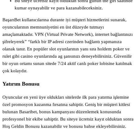
Bu siteye ücretsiz kayıt olduktan sonra günün the girl saatinde
kumar oynayabilir ve para kazanabileceksiniz.
BaşarıBet kullanıcılarına durante iyi müşteri hizmetlerini sunarak,
oyuncularının memnuniyetini en üst düzeyde tutmayı
amaçlamaktadır. VPN (Virtual Private Network), internet bağlantınızı
şifreleyerek” “farklı bir IP adresi czerinden bağlantı yapmanıza
olanak tanır. En popüler slot oyunlarının yanı sıra holdem poker ve
rulet gibi casino oyunlarında ag şansınızı deneyebilirsiniz. Güvenilir
bir oyun ortamı sunan sitede 7/24 aktif canlı poker lobisine katılmak
çok kolaydır.
Yatırım Bonusu
Oyuncular en yeni üye oldukları sitelerde ilk para yatırma işlemine
özel promosyon kazanma fırsatına sahiptir. Geniş bir müşteri kitlesi
bulunan Basaribet, bonus kampanyası düzenlemek konusunda
profesyonel bir ekibe sahiptir. Bu siteye ücretsiz kayıt olduktan sonra
Hoş Geldin Bonusu kazanabilir ve bonusu bahse ekleyebilirsiniz.