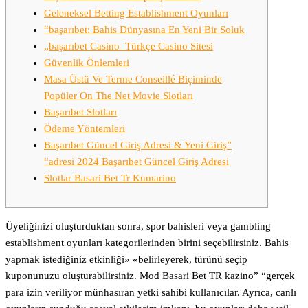
Geleneksel Betting Establishment Oyunları
“başarıbet: Bahis Dünyasına En Yeni Bir Soluk
„başarıbet Casino ️ Türkçe Casino Sitesi
Güvenlik Önlemleri
Masa Üstü Ve Terme Conseillé Biçiminde
Popüler On The Net Movie Slotları
Başarıbet Slotları
Ödeme Yöntemleri
Başarıbet Güncel Giriş Adresi & Yeni Giriş”
“adresi 2024 Başarıbet Güncel Giriş Adresi
Slotlar Basari Bet Tr Kumarino
Üyeliğinizi oluşturduktan sonra, spor bahisleri veya gambling
establishment oyunları kategorilerinden birini seçebilirsiniz. Bahis
yapmak istediğiniz etkinliği» «belirleyerek, türünü seçip
kuponunuzu oluşturabilirsiniz. Mod Basari Bet TR kazino” “gerçek
para izin veriliyor münhasıran yetki sahibi kullanıcılar. Ayrıca, canlı