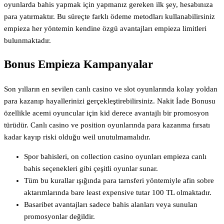
oyunlarda bahis yapmak için yapmanız gereken ilk şey, hesabınıza
para yatırmaktır. Bu süreçte farklı ödeme metodları kullanabilirsiniz
empieza her yöntemin kendine özgü avantajları empieza limitleri
bulunmaktadır.
Bonus Empieza Kampanyalar
Son yılların en sevilen canlı casino ve slot oyunlarında kolay yoldan
para kazanıp hayallerinizi gerçekleştirebilirsiniz. Nakit İade Bonusu
özellikle acemi oyuncular için kid derece avantajlı bir promosyon
türüdür. Canlı casino ve position oyunlarında para kazanma fırsatı
kadar kayıp riski olduğu weil unutulmamalıdır.
Spor bahisleri, on collection casino oyunları empieza canlı
bahis seçenekleri gibi çeşitli oyunlar sunar.
Tüm bu kurallar ışığında para tarnsferi yöntemiyle afin sobre
aktarımlarında bare least expensive tutar 100 TL olmaktadır.
Basaribet avantajları sadece bahis alanları veya sunulan
promosyonlar değildir.