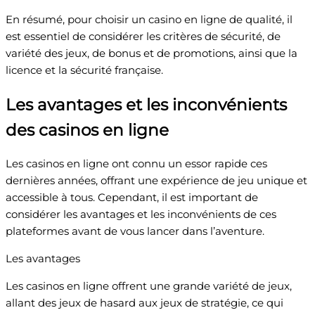
En résumé, pour choisir un casino en ligne de qualité, il
est essentiel de considérer les critères de sécurité, de
variété des jeux, de bonus et de promotions, ainsi que la
licence et la sécurité française.
Les avantages et les inconvénients
des casinos en ligne
Les casinos en ligne ont connu un essor rapide ces
dernières années, offrant une expérience de jeu unique et
accessible à tous. Cependant, il est important de
considérer les avantages et les inconvénients de ces
plateformes avant de vous lancer dans l’aventure.
Les avantages
Les casinos en ligne offrent une grande variété de jeux,
allant des jeux de hasard aux jeux de stratégie, ce qui