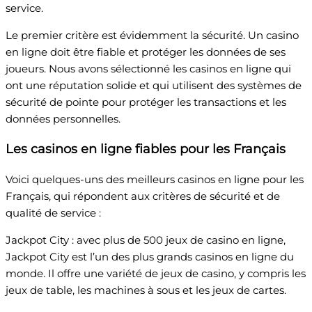
service.
Le premier critère est évidemment la sécurité. Un casino
en ligne doit être fiable et protéger les données de ses
joueurs. Nous avons sélectionné les casinos en ligne qui
ont une réputation solide et qui utilisent des systèmes de
sécurité de pointe pour protéger les transactions et les
données personnelles.
Les casinos en ligne fiables pour les Français
Voici quelques-uns des meilleurs casinos en ligne pour les
Français, qui répondent aux critères de sécurité et de
qualité de service :
Jackpot City : avec plus de 500 jeux de casino en ligne,
Jackpot City est l’un des plus grands casinos en ligne du
monde. Il offre une variété de jeux de casino, y compris les
jeux de table, les machines à sous et les jeux de cartes.