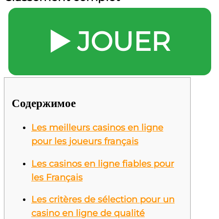
▶️ JOUER
Содержимое
Les meilleurs casinos en ligne
pour les joueurs français
Les casinos en ligne fiables pour
les Français
Les critères de sélection pour un
casino en ligne de qualité