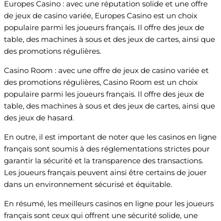
Europes Casino : avec une réputation solide et une offre
de jeux de casino variée, Europes Casino est un choix
populaire parmi les joueurs français. Il offre des jeux de
table, des machines à sous et des jeux de cartes, ainsi que
des promotions régulières.
Casino Room : avec une offre de jeux de casino variée et
des promotions régulières, Casino Room est un choix
populaire parmi les joueurs français. Il offre des jeux de
table, des machines à sous et des jeux de cartes, ainsi que
des jeux de hasard.
En outre, il est important de noter que les casinos en ligne
français sont soumis à des réglementations strictes pour
garantir la sécurité et la transparence des transactions.
Les joueurs français peuvent ainsi être certains de jouer
dans un environnement sécurisé et équitable.
En résumé, les meilleurs casinos en ligne pour les joueurs
français sont ceux qui offrent une sécurité solide, une