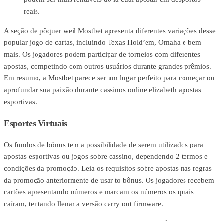
reais.
A seção de pôquer weil Mostbet apresenta diferentes variações desse
popular jogo de cartas, incluindo Texas Hold’em, Omaha e bem
mais. Os jogadores podem participar de torneios com diferentes
apostas, competindo com outros usuários durante grandes prêmios.
Em resumo, a Mostbet parece ser um lugar perfeito para começar ou
aprofundar sua paixão durante cassinos online elizabeth apostas
esportivas.
Esportes Virtuais
Os fundos de bônus tem a possibilidade de serem utilizados para
apostas esportivas ou jogos sobre cassino, dependendo 2 termos e
condições da promoção. Leia os requisitos sobre apostas nas regras
da promoção anteriormente de usar to bônus. Os jogadores recebem
cartões apresentando números e marcam os números os quais
caíram, tentando llenar a versão carry out firmware.