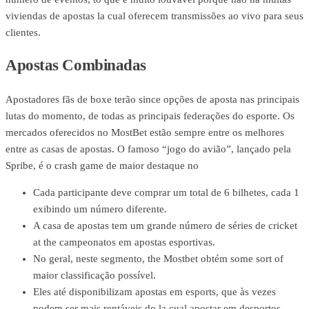
viviendas de apostas la cual oferecem transmissões ao vivo para seus
clientes.
Apostas Combinadas
Apostadores fãs de boxe terão since opções de aposta nas principais
lutas do momento, de todas as principais federações do esporte. Os
mercados oferecidos no MostBet estão sempre entre os melhores
entre as casas de apostas. O famoso “jogo do avião”, lançado pela
Spribe, é o crash game de maior destaque no
Cada participante deve comprar um total de 6 bilhetes, cada 1
exibindo um número diferente.
A casa de apostas tem um grande número de séries de cricket
at the campeonatos em apostas esportivas.
No geral, neste segmento, the Mostbet obtém some sort of
maior classificação possível.
Eles até disponibilizam apostas em esports, que às vezes
podem ser mais rentáveis do la cual apostar em desportos