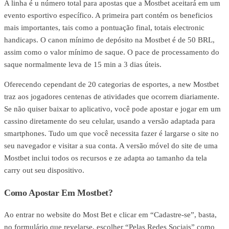
A linha é u número total para apostas que a Mostbet aceitará em um
evento esportivo específico. A primeira part contém os beneficios
mais importantes, tais como a pontuação final, totais electronic
handicaps. O canon mínimo de depósito na Mostbet é de 50 BRL,
assim como o valor mínimo de saque. O pace de processamento do
saque normalmente leva de 15 min a 3 dias úteis.
Oferecendo cependant de 20 categorias de esportes, a new Mostbet
traz aos jogadores centenas de atividades que ocorrem diariamente.
Se não quiser baixar to aplicativo, você pode apostar e jogar em um
cassino diretamente do seu celular, usando a versão adaptada para
smartphones. Tudo um que você necessita fazer é largarse o site no
seu navegador e visitar a sua conta. A versão móvel do site de uma
Mostbet inclui todos os recursos e ze adapta ao tamanho da tela
carry out seu dispositivo.
Como Apostar Em Mostbet?
Ao entrar no website do Most Bet e clicar em “Cadastre-se”, basta,
no formulário que revelarse, escolher “Pelas Redes Sociais” como