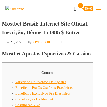
Skip
0
₦
0.00
Allthentic
to
the
content
Mostbet Brasil: Internet Site Oficial,
Inscrição, Bônus 15 000r$ Entrar
June 21, 2025
By
OVERSABI
0
Mostbet Apostas Esportivas & Cassino
Content
Variedade De Eventos De Apostas
Benefícios Pra Os Usuários Brasileiros
Benefícios Exclusivos Pra Brasileiros
Classificação Da Mostbet
Cassino Ao Vivo