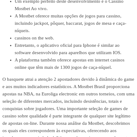
Um exemplo perfeito deste desenvolvimento é o Cassino
Mostbet Ao vivo.
A Mostbet oferece muitas opções de jogos para cassino,
incluindo jackpot, pôquer, baccarat, jogos de mesa e caça-
níqueis.
cassinos on the web.
Entretanto, o aplicativo oficial para Iphone é similar ao
software desenvolvido para aparelhos que utilizam IOS.
A plataforma também oferece apostas em internet casinos
online que têm mais de 1300 jogos de caça-níquel.
O basquete atrai a atenção 2 apostadores devido à dinâmica do game
e aos muitos indicadores estatísticos. A Mostbet Brasil proporciona
apostas na NBA, na Euroliga electronic em outros torneios, com uma
seleção de diferentes mercados, incluindo desistências, totais e
conquistas sobre jogadores. Uma importante seleção de games de
cassino sobre qualidade é parte integrante de qualquer site legítimo
de apostas on-line. Durante nossa análise da Mostbet, descobrimos
os quais eles correspondem às expectativas, oferecendo aos