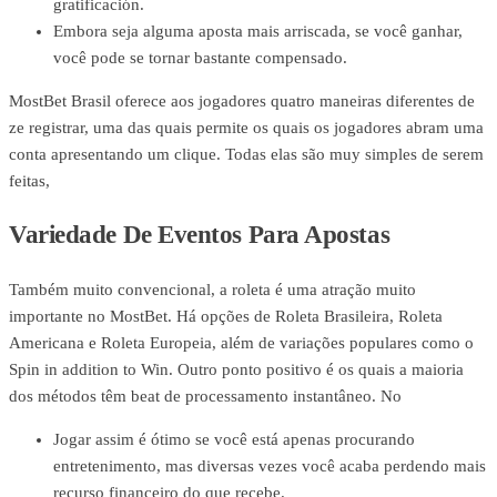
gratificación.
Embora seja alguma aposta mais arriscada, se você ganhar,
você pode se tornar bastante compensado.
MostBet Brasil oferece aos jogadores quatro maneiras diferentes de
ze registrar, uma das quais permite os quais os jogadores abram uma
conta apresentando um clique. Todas elas são muy simples de serem
feitas,
Variedade De Eventos Para Apostas
Também muito convencional, a roleta é uma atração muito
importante no MostBet. Há opções de Roleta Brasileira, Roleta
Americana e Roleta Europeia, além de variações populares como o
Spin in addition to Win. Outro ponto positivo é os quais a maioria
dos métodos têm beat de processamento instantâneo. No
Jogar assim é ótimo se você está apenas procurando
entretenimento, mas diversas vezes você acaba perdendo mais
recurso financeiro do que recebe.