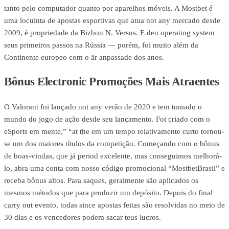
tanto pelo computador quanto por aparelhos móveis. A Mostbet é
uma locuinta de apostas esportivas que atua not any mercado desde
2009, é propriedade da Bizbon N. Versus. E deu operating system
seus primeiros passos na Rússia — porém, foi muito além da
Continente europeo com o är anpassade dos anos.
Bônus Electronic Promoções Mais Atraentes
O Valorant foi lançado not any verão de 2020 e tem tomado o
mundo do jogo de ação desde seu lançamento. Foi criado com o
eSports em mente,” “at the em um tempo relativamente curto tornou-
se um dos maiores títulos da competição. Começando com o bônus
de boas-vindas, que já period excelente, mas conseguimos melhorá-
lo, abra uma conta com nosso código promocional “MostbetBrasil” e
receba bônus altos. Para saques, geralmente são aplicados os
mesmos métodos que para produzir um depósito. Depois do final
carry out evento, todas since apostas feitas são resolvidas no meio de
30 dias e os vencedores podem sacar teus lucros.