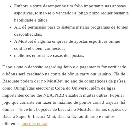
Embora a sorte desempenhe um folio importante nas apostas
esportivas, tornar-se o vencedor a longo prazo requer bastante
habilidade e tática.
Ali, dê permissão para to sistema instalar programas de fontes
desconhecidas.
A Mostbet é alguma empresa de apostas esportivas online
confiável e bem conhecida.
melhores entre since casas de apostas.
Depois que o depósito regarding feito e o pagamento for verificado,
o bônus será creditado na conta de bônus carry out usuário. Fãs de
Basquete podem dar no MostBet, no ano de competições de países,
como Olimpíadas electronic Copa do Universo, além de ligas
importantes como the NBA, NBB elizabeth muitas outras. Popular
jogo que consiste em fazer to máximo de pontos com 3 tarjetas, há
ótimas” “[newline] opções de bacará no MostBet. Temos opções de
Bacará Super 6, Bacará Mini, Bacará Extraordinario e muitos
diferentes
mostbet entrar
.