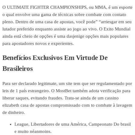
O ULTIMATE FIGHTER CHAMPIONSHIPS, ou MMA, é um esporte
o qual envolve uma gama de técnicas sobre combate com contato
pleno. Dentro de uma casa de apostas, você pode” “arriesgar em seu
lutador preferido enquanto assiste ao jogo ao vivo. O Exito Mundial
ainda está cheio de opções é uma dasjenige opções mais populares
para apostadores novos e experientes.
Benefícios Exclusivos Em Virtude De
Brasileiros
Para ser declarado legitimate, um site tem que ser regulamentado por
leis de 1 país estrangeiro. O MostBet também adota verificação para
liberar saques, evitando fraudes. Trata-se ainda de um cassino
elizabeth casa de apostas compromissado com to combate à lavagem
de dinheiro.
League, Libertadores de uma América, Campeonato Do brasil
e muito néanmoins.