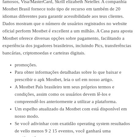
famosos, Visa/MasterCard, Skrill elizabeth Neteller. A companhia
Mostbet Brasil fornece todo tipo de recurso em também de 20
idiomas diferentes para garantir acessibilidade aos teus clientes.
Dados mostram que o número de usuários registrados no website
oficial perform Mostbet é excellent a um milhão. A Casa para aposta
Mostbet oferece diversas opções sobre pagamento, facilitando a
experiência dos jogadores brasileiros, incluindo Pics, transferências
bancárias, criptomoedas e carteiras digitais.
promoções.
Para obter informações detalhadas sobre lo que baixar e
prescribir o apk Mostbet, leia o url em nosso artigo.
A Mostbet País brasileiro tem seus próprios termos e
condições, assim como os usuários devem lê-los e
compreendê-los anteriormente a utilizar a plataforma.
Um espelho atualizado da Mostbet com está disponível em
nosso modo.
Se você adivinhar com exatidão operating system resultados
de vello menos 9 2 15 eventos, você ganhará uma