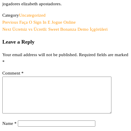
jogadores elizabeth apostadores.
Category
Uncategorized
Previous
Post
Previous
Faça O Sign In E Jogue Online
Post
Next
Next
Ücretsiz vs Ücretli: Sweet Bonanza Demo İçgörüleri
navigation
Post
Leave a Reply
Your email address will not be published.
Required fields are marked
*
Comment
*
Name
*