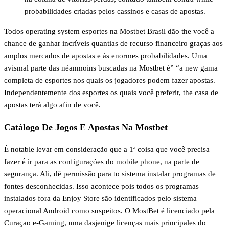
probabilidades criadas pelos cassinos e casas de apostas.
Todos operating system esportes na Mostbet Brasil dão the você a
chance de ganhar incríveis quantias de recurso financeiro graças aos
amplos mercados de apostas e às enormes probabilidades. Uma
avismal parte das néanmoins buscadas na Mostbet é” “a new gama
completa de esportes nos quais os jogadores podem fazer apostas.
Independentemente dos esportes os quais você preferir, the casa de
apostas terá algo afin de você.
Catálogo De Jogos E Apostas Na Mostbet
É notable levar em consideração que a 1ª coisa que você precisa
fazer é ir para as configurações do mobile phone, na parte de
segurança. Ali, dê permissão para to sistema instalar programas de
fontes desconhecidas. Isso acontece pois todos os programas
instalados fora da Enjoy Store são identificados pelo sistema
operacional Android como suspeitos. O MostBet é licenciado pela
Curaçao e-Gaming, uma dasjenige licenças mais principales do