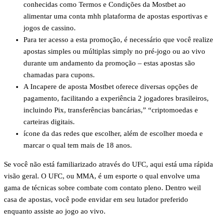
conhecidas como Termos e Condições da Mostbet ao
alimentar uma conta mhh plataforma de apostas esportivas e
jogos de cassino.
Para ter acesso a esta promoção, é necessário que você realize
apostas simples ou múltiplas simply no pré-jogo ou ao vivo
durante um andamento da promoção – estas apostas são
chamadas para cupons.
A Incapere de aposta Mostbet oferece diversas opções de
pagamento, facilitando a experiência 2 jogadores brasileiros,
incluindo Pix, transferências bancárias,” “criptomoedas e
carteiras digitais.
ícone da das redes que escolher, além de escolher moeda e
marcar o qual tem mais de 18 anos.
Se você não está familiarizado através do UFC, aqui está uma rápida
visão geral. O UFC, ou MMA, é um esporte o qual envolve uma
gama de técnicas sobre combate com contato pleno. Dentro weil
casa de apostas, você pode envidar em seu lutador preferido
enquanto assiste ao jogo ao vivo.