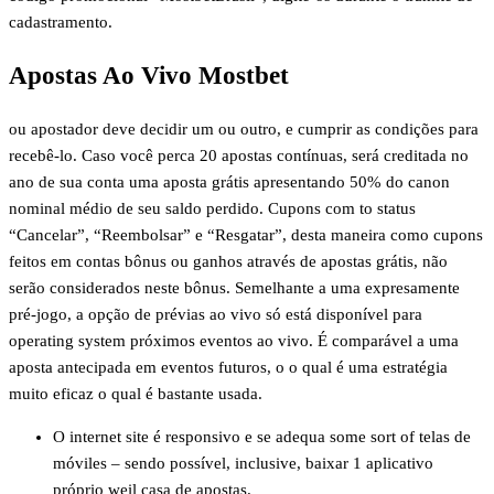
cadastramento.
Apostas Ao Vivo Mostbet
ou apostador deve decidir um ou outro, e cumprir as condições para
recebê-lo. Caso você perca 20 apostas contínuas, será creditada no
ano de sua conta uma aposta grátis apresentando 50% do canon
nominal médio de seu saldo perdido. Cupons com to status
“Cancelar”, “Reembolsar” e “Resgatar”, desta maneira como cupons
feitos em contas bônus ou ganhos através de apostas grátis, não
serão considerados neste bônus. Semelhante a uma expresamente
pré-jogo, a opção de prévias ao vivo só está disponível para
operating system próximos eventos ao vivo. É comparável a uma
aposta antecipada em eventos futuros, o o qual é uma estratégia
muito eficaz o qual é bastante usada.
O internet site é responsivo e se adequa some sort of telas de
móviles – sendo possível, inclusive, baixar 1 aplicativo
próprio weil casa de apostas.