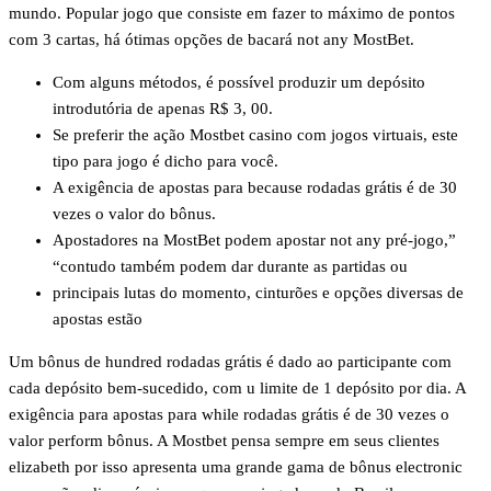
mundo. Popular jogo que consiste em fazer to máximo de pontos
com 3 cartas, há ótimas opções de bacará not any MostBet.
Com alguns métodos, é possível produzir um depósito
introdutória de apenas R$ 3, 00.
Se preferir the ação Mostbet casino com jogos virtuais, este
tipo para jogo é dicho para você.
A exigência de apostas para because rodadas grátis é de 30
vezes o valor do bônus.
Apostadores na MostBet podem apostar not any pré-jogo,”
“contudo também podem dar durante as partidas ou
principais lutas do momento, cinturões e opções diversas de
apostas estão
Um bônus de hundred rodadas grátis é dado ao participante com
cada depósito bem-sucedido, com u limite de 1 depósito por dia. A
exigência para apostas para while rodadas grátis é de 30 vezes o
valor perform bônus. A Mostbet pensa sempre em seus clientes
elizabeth por isso apresenta uma grande gama de bônus electronic