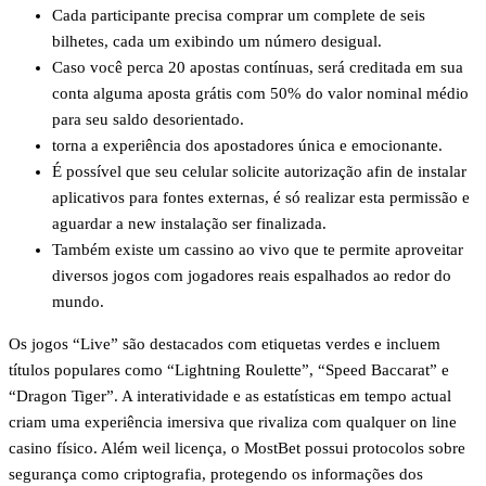
Cada participante precisa comprar um complete de seis
bilhetes, cada um exibindo um número desigual.
Caso você perca 20 apostas contínuas, será creditada em sua
conta alguma aposta grátis com 50% do valor nominal médio
para seu saldo desorientado.
torna a experiência dos apostadores única e emocionante.
É possível que seu celular solicite autorização afin de instalar
aplicativos para fontes externas, é só realizar esta permissão e
aguardar a new instalação ser finalizada.
Também existe um cassino ao vivo que te permite aproveitar
diversos jogos com jogadores reais espalhados ao redor do
mundo.
Os jogos “Live” são destacados com etiquetas verdes e incluem
títulos populares como “Lightning Roulette”, “Speed Baccarat” e
“Dragon Tiger”. A interatividade e as estatísticas em tempo actual
criam uma experiência imersiva que rivaliza com qualquer on line
casino físico. Além weil licença, o MostBet possui protocolos sobre
segurança como criptografia, protegendo os informações dos