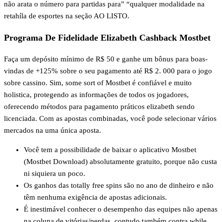
não arata o número para partidas para” “qualquer modalidade na
retahíla de esportes na seção AO LISTO.
Programa De Fidelidade Elizabeth Cashback Mostbet
Faça um depósito mínimo de R$ 50 e ganhe um bônus para boas-
vindas de +125% sobre o seu pagamento até R$ 2. 000 para o jogo
sobre cassino. Sim, some sort of Mostbet é confiável e muito
holistica, protegendo as informações de todos os jogadores,
oferecendo métodos para pagamento práticos elizabeth sendo
licenciada. Com as apostas combinadas, você pode selecionar vários
mercados na uma única aposta.
Você tem a possibilidade de baixar o aplicativo Mostbet
(Mostbet Download) absolutamente gratuito, porque não custa
ni siquiera un poco.
Os ganhos das totally free spins são no ano de dinheiro e não
têm nenhuma exigência de apostas adicionais.
É inestimável conhecer o desempenho das equipes não apenas
na coluna de vitórias/perdas, contudo também contra while