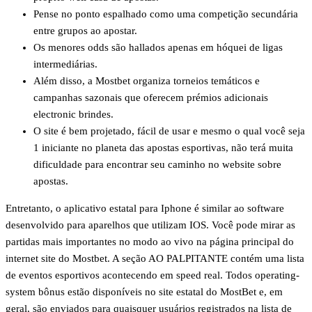
Pense no ponto espalhado como uma competição secundária
entre grupos ao apostar.
Os menores odds são hallados apenas em hóquei de ligas
intermediárias.
Além disso, a Mostbet organiza torneios temáticos e
campanhas sazonais que oferecem prémios adicionais
electronic brindes.
O site é bem projetado, fácil de usar e mesmo o qual você seja
1 iniciante no planeta das apostas esportivas, não terá muita
dificuldade para encontrar seu caminho no website sobre
apostas.
Entretanto, o aplicativo estatal para Iphone é similar ao software
desenvolvido para aparelhos que utilizam IOS. Você pode mirar as
partidas mais importantes no modo ao vivo na página principal do
internet site do Mostbet. A seção AO PALPITANTE contém uma lista
de eventos esportivos acontecendo em speed real. Todos operating-
system bônus estão disponíveis no site estatal do MostBet e, em
geral, são enviados para quaisquer usuários registrados na lista de