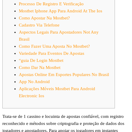
Processo De Registro E Verificação
Mostbet Iphone App Para Android At The Ios
Como Apostar Na Mostbet?
Cadastro Via Telefone
Aspectos Legais Para Apostadores Not Any
Brasil
Como Fazer Uma Aposta No Mostbet?
Variedade Para Eventos De Apostas
“guia De Login Mostbet
Como Dar Na Mostbet
Apostas Online Em Esportes Populares No Brasil
App No Android
Aplicações Móveis Mostbet Para Android
Electronic Ios
Trata-se de 1 cassino e locuinta de apostas confiável, com registro
reconhecido e métodos sobre criptografia e proteção de dados dos
jogadores e apostadores. Para apoiar os jogadores em instantes