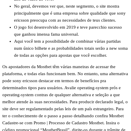
No geral, devemos ver que, neste segmento, o site mostra
principalmente que é uma empresa sobre qualidade que sony
ericsson preocupa com as necessidades de teus clientes.
O jogo foi desenvolvido em 2019 e teve parecchio sucesso
que ganhou imensa fama universal.
Aqui você tem a possibilidade de combinar várias partidas
num único bilhete e as probabilidades totais serão a new soma
de todas as opções para apostas que você escolher.
Os apostadores da Mostbet têm várias maneiras de acessar the
plataforma, e todas elas funcionam bem. No entanto, uma alternativa
pode sony ericsson destacar em termos de benefícios pra
determinados tipos para usuários. Avalie operating-system prós e
operating-system contras de qualquer alternativa e seleção a que
melhor atende às suas necessidades. Para producir declarado legal, o
site deve ser regulamentado pelas leis de um país estrangeiro. Para
ter o conhecimento de o passo a passo detalhando confira Mostbet
Cadastre-se com Promo | Processo de Cadastro Mostbet. Insira o
código promocional “MostbetBrasil”, digite-os durante o trâmite de