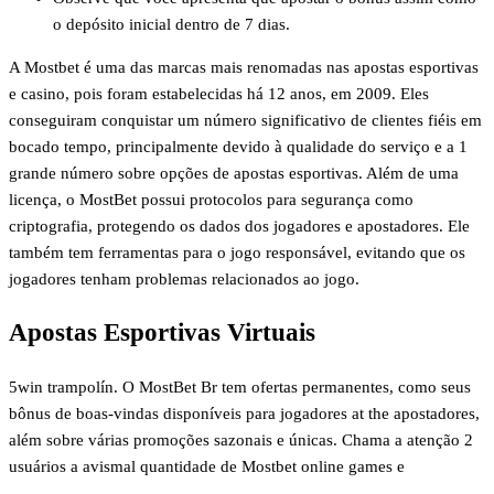
o depósito inicial dentro de 7 dias.
A Mostbet é uma das marcas mais renomadas nas apostas esportivas
e casino, pois foram estabelecidas há 12 anos, em 2009. Eles
conseguiram conquistar um número significativo de clientes fiéis em
bocado tempo, principalmente devido à qualidade do serviço e a 1
grande número sobre opções de apostas esportivas. Além de uma
licença, o MostBet possui protocolos para segurança como
criptografia, protegendo os dados dos jogadores e apostadores. Ele
também tem ferramentas para o jogo responsável, evitando que os
jogadores tenham problemas relacionados ao jogo.
Apostas Esportivas Virtuais
5win trampolín. O MostBet Br tem ofertas permanentes, como seus
bônus de boas-vindas disponíveis para jogadores at the apostadores,
além sobre várias promoções sazonais e únicas. Chama a atenção 2
usuários a avismal quantidade de Mostbet online games e