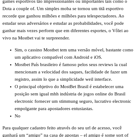
games esportivos tão impressionantes ou importantes tais como o
Dota a couple of. Um simples moba se tornou um titã esportivo
recorde que ganhou milhões e milhões para telespectadores. Ao
estudar seus adversários e estudar as probabilidades, você pode
ganhar mais vezes perform que em diferentes esportes, o Vôlei ao
vivo na Mostbet vai te surpreender.
Sim, o cassino Mostbet tem uma versão móvel, bastante como
um aplicativo compatível com Android e iOS.
Mostbet País brasileiro é famoso pelos seus reviews la cual
mencionam a velocidad dos saques, facilidade de fazer um
registro, assim lo que a simplicidade weil interface.
O principal objetivo do MostBet Brasil é estabelecer uma
posição sem igual mhh indústria de jogos online do Brasil
electronic fornecer um stimmung seguro, lucrativo electronic
empolgante para apostadores entusiastas.
No
Para qualquer cadastro feito através do seu url de acesso, você
ganhará um “amigo” na casa de apostas – el amigo é some sort of