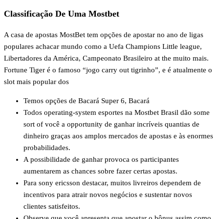
Classificação De Uma Mostbet
A casa de apostas MostBet tem opções de apostar no ano de ligas
populares achacar mundo como a Uefa Champions Little league,
Libertadores da América, Campeonato Brasileiro at the muito mais.
Fortune Tiger é o famoso “jogo carry out tigrinho”, e é atualmente o
slot mais popular dos
Temos opções de Bacará Super 6, Bacará
Todos operating-system esportes na Mostbet Brasil dão some
sort of você a opportunity de ganhar incríveis quantias de
dinheiro graças aos amplos mercados de apostas e às enormes
probabilidades.
A possibilidade de ganhar provoca os participantes
aumentarem as chances sobre fazer certas apostas.
Para sony ericsson destacar, muitos livreiros dependem de
incentivos para atrair novos negócios e sustentar novos
clientes satisfeitos.
Observe que você apresenta que apostar o bônus assim como