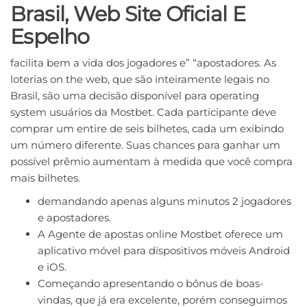
Brasil, Web Site Oficial E
Espelho
facilita bem a vida dos jogadores e” “apostadores. As
loterias on the web, que são inteiramente legais no
Brasil, são uma decisão disponível para operating
system usuários da Mostbet. Cada participante deve
comprar um entire de seis bilhetes, cada um exibindo
um número diferente. Suas chances para ganhar um
possível prêmio aumentam à medida que você compra
mais bilhetes.
demandando apenas alguns minutos 2 jogadores
e apostadores.
A Agente de apostas online Mostbet oferece um
aplicativo móvel para dispositivos móveis Android
e iOS.
Começando apresentando o bônus de boas-
vindas, que já era excelente, porém conseguimos