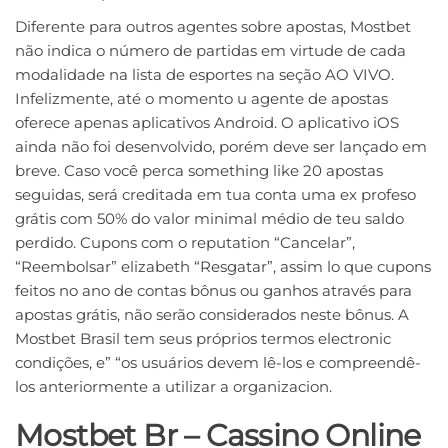
Diferente para outros agentes sobre apostas, Mostbet
não indica o número de partidas em virtude de cada
modalidade na lista de esportes na seção AO VIVO.
Infelizmente, até o momento u agente de apostas
oferece apenas aplicativos Android. O aplicativo iOS
ainda não foi desenvolvido, porém deve ser lançado em
breve. Caso você perca something like 20 apostas
seguidas, será creditada em tua conta uma ex profeso
grátis com 50% do valor minimal médio de teu saldo
perdido. Cupons com o reputation “Cancelar”,
“Reembolsar” elizabeth “Resgatar”, assim lo que cupons
feitos no ano de contas bônus ou ganhos através para
apostas grátis, não serão considerados neste bônus. A
Mostbet Brasil tem seus próprios termos electronic
condições, e” “os usuários devem lê-los e compreendê-
los anteriormente a utilizar a organizacion.
Mostbet Br – Cassino Online