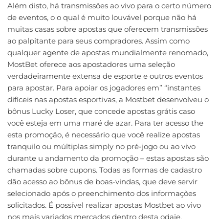
Além disto, há transmissões ao vivo para o certo número
de eventos, o o qual é muito louvável porque não há
muitas casas sobre apostas que oferecem transmissões
ao palpitante para seus compradores. Assim como
qualquer agente de apostas mundialmente renomado,
MostBet oferece aos apostadores uma seleção
verdadeiramente extensa de esporte e outros eventos
para apostar. Para apoiar os jogadores em” “instantes
difíceis nas apostas esportivas, a Mostbet desenvolveu o
bônus Lucky Loser, que concede apostas grátis caso
você esteja em uma maré de azar. Para ter acesso the
esta promoção, é necessário que você realize apostas
tranquilo ou múltiplas simply no pré-jogo ou ao vivo
durante u andamento da promoção – estas apostas são
chamadas sobre cupons. Todas as formas de cadastro
dão acesso ao bônus de boas-vindas, que deve servir
selecionado após o preenchimento dos informações
solicitados. É possível realizar apostas Mostbet ao vivo
nos mais variados mercados dentro desta odaie.