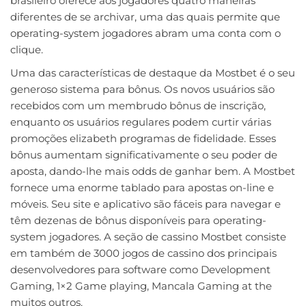
brasileiro oferece aos jogadores quatro maneiras
diferentes de se archivar, uma das quais permite que
operating-system jogadores abram uma conta com o
clique.
Uma das características de destaque da Mostbet é o seu
generoso sistema para bônus. Os novos usuários são
recebidos com um membrudo bônus de inscrição,
enquanto os usuários regulares podem curtir várias
promoções elizabeth programas de fidelidade. Esses
bônus aumentam significativamente o seu poder de
aposta, dando-lhe mais odds de ganhar bem. A Mostbet
fornece uma enorme tablado para apostas on-line e
móveis. Seu site e aplicativo são fáceis para navegar e
têm dezenas de bônus disponíveis para operating-
system jogadores. A seção de cassino Mostbet consiste
em também de 3000 jogos de cassino dos principais
desenvolvedores para software como Development
Gaming, 1×2 Game playing, Mancala Gaming at the
muitos outros.