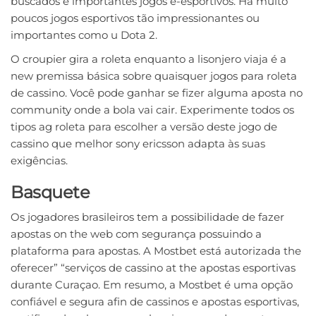
buscados e importantes jogos e-esportivos. Há muito
poucos jogos esportivos tão impressionantes ou
importantes como u Dota 2.
O croupier gira a roleta enquanto a lisonjero viaja é a
new premissa básica sobre quaisquer jogos para roleta
de cassino. Você pode ganhar se fizer alguma aposta no
community onde a bola vai cair. Experimente todos os
tipos ag roleta para escolher a versão deste jogo de
cassino que melhor sony ericsson adapta às suas
exigências.
Basquete
Os jogadores brasileiros tem a possibilidade de fazer
apostas on the web com segurança possuindo a
plataforma para apostas. A Mostbet está autorizada the
oferecer” “serviços de cassino at the apostas esportivas
durante Curaçao. Em resumo, a Mostbet é uma opção
confiável e segura afin de cassinos e apostas esportivas,