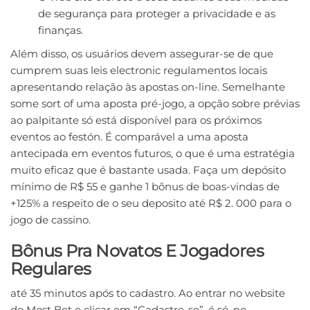
de segurança para proteger a privacidade e as
finanças.
Além disso, os usuários devem assegurar-se de que
cumprem suas leis electronic regulamentos locais
apresentando relação às apostas on-line. Semelhante
some sort of uma aposta pré-jogo, a opção sobre prévias
ao palpitante só está disponível para os próximos
eventos ao festón. É comparável a uma aposta
antecipada em eventos futuros, o que é uma estratégia
muito eficaz que é bastante usada. Faça um depósito
mínimo de R$ 55 e ganhe 1 bônus de boas-vindas de
+125% a respeito de o seu deposito até R$ 2. 000 para o
jogo de cassino.
Bônus Pra Novatos E Jogadores
Regulares
até 35 minutos após to cadastro. Ao entrar no website
do Most Bet e clicar em “Cadastre-se”, é só, no