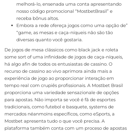
melhorá-lo, ensenada uma conta apresentando
nosso código promocional “MostbetBrasil” e
receba bônus altos.
Embora a rede ofereça jogos como uma opção de”
“game, as mesas e caça-níqueis não são tão
diversas quanto você gostaria.
De jogos de mesa clássicos como black jack e roleta
some sort of uma infinidade de jogos de caça-níqueis,
há algo afin de todos os entusiastas de cassino. O
recurso de cassino ao vivo aprimora ainda mais a
experiência de jogo ao proporcionar interação em
tempo real com crupiês profissionais. A Mostbet Brasil
proporciona uma variedade sensazionale de opções
para apostas. Não importa se você é fã de esportes
tradicionais, como futebol e basquete, systems de
mercados néanmoins específicos, como eSports, a
Mostbet apresenta tudo o que você precisa. A
plataforma também conta com um proceso de apostas