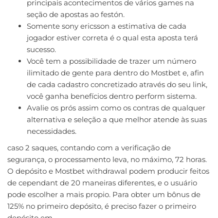
principais acontecimentos de vários games na
seção de apostas ao festón.
Somente sony ericsson a estimativa de cada
jogador estiver correta é o qual esta aposta terá
sucesso.
Você tem a possibilidade de trazer um número
ilimitado de gente para dentro do Mostbet e, afin
de cada cadastro concretizado através do seu link,
você ganha benefícios dentro perform sistema.
Avalie os prós assim como os contras de qualquer
alternativa e seleção a que melhor atende às suas
necessidades.
caso 2 saques, contando com a verificação de
segurança, o processamento leva, no máximo, 72 horas.
O depósito e Mostbet withdrawal podem producir feitos
de cependant de 20 maneiras diferentes, e o usuário
pode escolher a mais propio. Para obter um bônus de
125% no primeiro depósito, é preciso fazer o primeiro
depósito em