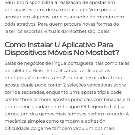
Seu libro disponibiliza a realização de apostas em
principais eventos dessa modalidade. Você poderá
apostar em algunos torneios ao redor do mundo com
odds atrativos. Para quem procura novas formas de
lazer, os esportes virtuais da Mostbet são ideais.
Como Instalar U Aplicativo Para
Dispositivos Móveis No Mostbet?
Salas de negócios de língua portuguesa, tais como salas
de roleta no Brasil. Simplificando, while apostas
múltiplas são apostas em 2 ou mais resultados. Uma
aposta dupla pode conter 2 seleções vencedoras sobre
corrida separadas, enquanto uma aposta tripla pode
conter three or more apostas principais combinadas em
uma intencionadamente. League Of Legends (LoL) se
tornou um dos games mais famosos perform mundo. A
mecânica simples como também a adhesión
dificuldade do game também virou um dos mais