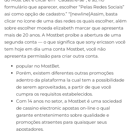
formulário que aparecer, escolher “Pelas Redes Sociais”
asi como opção de cadastro.” “[newline]Assim, basta
clicar no ícone de uma das redes os quais escolher, além
sobre escolher moeda elizabeth marcar que apresenta
mais de 20 anos. A Mostbet proíbe a abertura de uma
segunda conta — o que significa que sony ericsson você
tem hoje em dia uma conta Mostbet, você não
apresenta permissão para criar outra conta.
popular no MostBet.
Porém, existem diferentes outras promoções
adentro da plataforma la cual tem a possibilidade
de serem aproveitadas, a partir de que você
cumpra os requisitos estabelecidos.
Com 14 anos no setor, a Mostbet é uma sociedad
de cassino electronic apostas on-line o qual
garante entretenimento sobre qualidade e
promoções atraentes para quaisquer seus
apostadores.