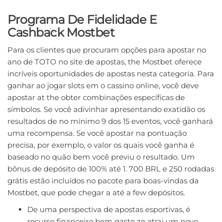
Programa De Fidelidade E
Cashback Mostbet
Para os clientes que procuram opções para apostar no
ano de TOTO no site de apostas, the Mostbet oferece
incríveis oportunidades de apostas nesta categoria. Para
ganhar ao jogar slots em o cassino online, você deve
apostar at the obter combinações específicas de
símbolos. Se você adivinhar apresentando exatidão os
resultados de no mínimo 9 dos 15 eventos, você ganhará
uma recompensa. Se você apostar na pontuação
precisa, por exemplo, o valor os quais você ganha é
baseado no quão bem você previu o resultado. Um
bônus de depósito de 100% até 1. 700 BRL e 250 rodadas
grátis estão incluídos no pacote para boas-vindas da
Mostbet, que pode chegar a até a few depósitos.
De uma perspectiva de apostas esportivas, é
recurso financeiro bem gasto ze atrai um novo