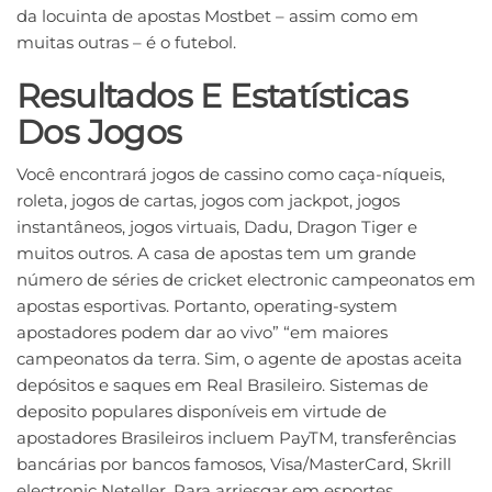
da locuinta de apostas Mostbet – assim como em
muitas outras – é o futebol.
Resultados E Estatísticas
Dos Jogos
Você encontrará jogos de cassino como caça-níqueis,
roleta, jogos de cartas, jogos com jackpot, jogos
instantâneos, jogos virtuais, Dadu, Dragon Tiger e
muitos outros. A casa de apostas tem um grande
número de séries de cricket electronic campeonatos em
apostas esportivas. Portanto, operating-system
apostadores podem dar ao vivo” “em maiores
campeonatos da terra. Sim, o agente de apostas aceita
depósitos e saques em Real Brasileiro. Sistemas de
deposito populares disponíveis em virtude de
apostadores Brasileiros incluem PayTM, transferências
bancárias por bancos famosos, Visa/MasterCard, Skrill
electronic Neteller. Para arriesgar em esportes