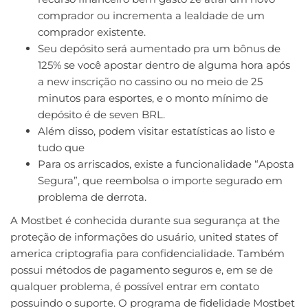
comprador ou incrementa a lealdade de um
comprador existente.
Seu depósito será aumentado pra um bônus de
125% se você apostar dentro de alguma hora após
a new inscrição no cassino ou no meio de 25
minutos para esportes, e o monto mínimo de
depósito é de seven BRL.
Além disso, podem visitar estatísticas ao listo e
tudo que
Para os arriscados, existe a funcionalidade “Aposta
Segura”, que reembolsa o importe segurado em
problema de derrota.
A Mostbet é conhecida durante sua segurança at the
proteção de informações do usuário, united states of
america criptografia para confidencialidade. Também
possui métodos de pagamento seguros e, em se de
qualquer problema, é possível entrar em contato
possuindo o suporte. O programa de fidelidade Mostbet