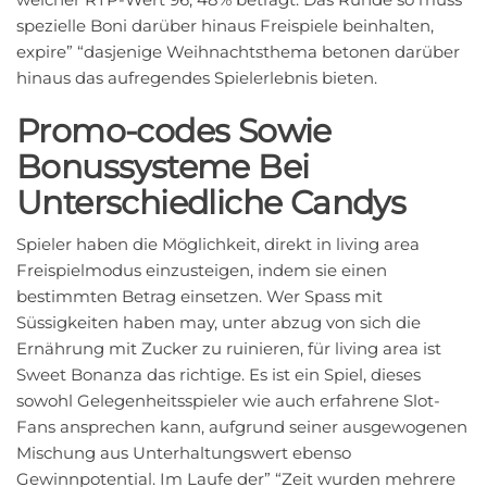
spezielle Boni darüber hinaus Freispiele beinhalten,
expire” “dasjenige Weihnachtsthema betonen darüber
hinaus das aufregendes Spielerlebnis bieten.
Promo-codes Sowie
Bonussysteme Bei
Unterschiedliche Candys
Spieler haben die Möglichkeit, direkt in living area
Freispielmodus einzusteigen, indem sie einen
bestimmten Betrag einsetzen. Wer Spass mit
Süssigkeiten haben may, unter abzug von sich die
Ernährung mit Zucker zu ruinieren, für living area ist
Sweet Bonanza das richtige. Es ist ein Spiel, dieses
sowohl Gelegenheitsspieler wie auch erfahrene Slot-
Fans ansprechen kann, aufgrund seiner ausgewogenen
Mischung aus Unterhaltungswert ebenso
Gewinnpotential. Im Laufe der” “Zeit wurden mehrere