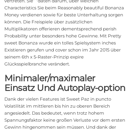
vertreten. Sie” “daten darum, über welchen
Characteristics Sie beim Reasonably beautiful Bonanza
Money verdienen sowie für beste Unterhaltung sorgen
können. Die Freispiele über zusätzlichen
Multiplikatoren offerieren dementsprechend perish
Probability unter besonders hohe Gewinne. Mit Pretty
sweet Bonanza wurde ein tolles Spielsystem inches
Existieren gerufen und cover schon im Jahr 2015 über
seinem 6th x 5-Raster-Prinzip expire
Glücksspielbranche verändert.
Minimaler/maximaler
Einsatz Und Autoplay-option
Dank der vielen Features ist Sweet Paz in puncto
Volatilität im mittleren bis hin zu oberen Bereich
angesiedelt. Das bedeutet, wenn trotz hohem
Spannungsfaktor keine großen Verluste vor dem ersten
Gewinn hingenommen sein müssen. Und dank der