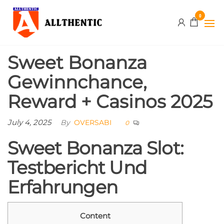
Skip
Allthentic
0
to
the
content
Sweet Bonanza
Gewinnchance,
Reward + Casinos 2025
July 4, 2025
By
OVERSABI
0
Sweet Bonanza Slot:
Testbericht Und
Erfahrungen
Content