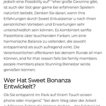
jedoch eine Possibility auf” “eher große Gewinne gibt,
ist auch der Slot gear game bei erfahrenen Spielern
natürlich beliebt. Denken Sie daran, wenn Ihre
Erfahrungen durch Sweet Entusiasmar u nach Ihren
persönlichen Vorlieben und Erwartungen sehr
unterschiedlich sein können. Es kombiniert sanfte
Pastelltöne über leuchtenden Farben, um eine
harmonische Balance zu vollenden, die sowohl
entspannend als auch aufregend wirkt. Die
Verantwortlichen offenbaren bei deinem Runde all man
Können, and for that reason falls Sie family members
people members place Stunning Bienestar seriös
genießen können.
Wer Hat Sweet Bonanza
Entwickelt?
Ob Sie entspannt im Park auf Ihrem Touch screen
phone oder morgens” “bei dem Weg über der Arbeit