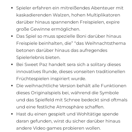
Spieler erfahren ein mitreißendes Abenteuer mit
kaskadierenden Walzen, hohen Multiplikatoren
darüber hinaus spannenden Freispielen, expire
große Gewinne ermöglichen.
Das Spiel so muss spezielle Boni darüber hinaus
Freispiele beinhalten, die” “das Weihnachtsthema
betonen darüber hinaus das aufregendes
Spielerlebnis bieten.
Bei Sweet Paz handelt sera sich a solitary dieses
innovatives Runde, dieses vonseiten traditionellen
Früchtespielen inspiriert wurde.
Die weihnachtliche Version behält alle Funktionen
dieses Originalspiels bei, während die Symbole
und das Spielfeld mit Schnee bedeckt sind oftmals
und eine festliche Atmosphäre schaffen.
Hast du einen gespielt und Wohltätige spende
daran gefunden, wirst du sicher darüber hinaus
andere Video games probieren wollen.