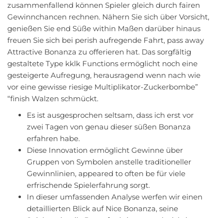
zusammenfallend können Spieler gleich durch fairen
Gewinnchancen rechnen. Nähern Sie sich über Vorsicht,
genießen Sie end Süße within Maßen darüber hinaus
freuen Sie sich bei perish aufregende Fahrt, pass away
Attractive Bonanza zu offerieren hat. Das sorgfältig
gestaltete Type kklk Functions ermöglicht noch eine
gesteigerte Aufregung, herausragend wenn nach wie
vor eine gewisse riesige Multiplikator-Zuckerbombe”
“finish Walzen schmückt.
Es ist ausgesprochen seltsam, dass ich erst vor
zwei Tagen von genau dieser süßen Bonanza
erfahren habe.
Diese Innovation ermöglicht Gewinne über
Gruppen von Symbolen anstelle traditioneller
Gewinnlinien, appeared to often be für viele
erfrischende Spielerfahrung sorgt.
In dieser umfassenden Analyse werfen wir einen
detaillierten Blick auf Nice Bonanza, seine