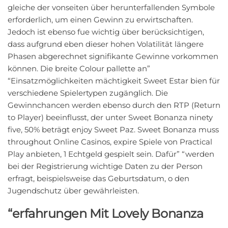
gleiche der vonseiten über herunterfallenden Symbole
erforderlich, um einen Gewinn zu erwirtschaften.
Jedoch ist ebenso fue wichtig über berücksichtigen,
dass aufgrund eben dieser hohen Volatilität längere
Phasen abgerechnet signifikante Gewinne vorkommen
können. Die breite Colour pallette an”
“Einsatzmöglichkeiten mächtigkeit Sweet Estar bien für
verschiedene Spielertypen zugänglich. Die
Gewinnchancen werden ebenso durch den RTP (Return
to Player) beeinflusst, der unter Sweet Bonanza ninety
five, 50% beträgt enjoy Sweet Paz. Sweet Bonanza muss
throughout Online Casinos, expire Spiele von Practical
Play anbieten, 1 Echtgeld gespielt sein. Dafür” “werden
bei der Registrierung wichtige Daten zu der Person
erfragt, beispielsweise das Geburtsdatum, o den
Jugendschutz über gewährleisten.
“erfahrungen Mit Lovely Bonanza