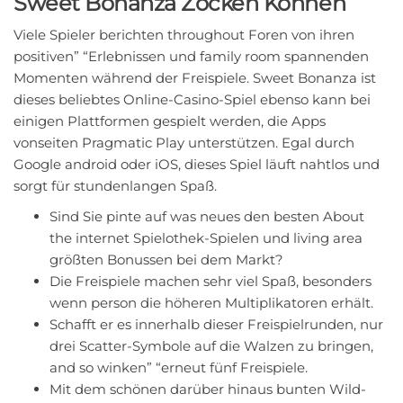
Sweet Bonanza Zocken Können
Viele Spieler berichten throughout Foren von ihren
positiven” “Erlebnissen und family room spannenden
Momenten während der Freispiele. Sweet Bonanza ist
dieses beliebtes Online-Casino-Spiel ebenso kann bei
einigen Plattformen gespielt werden, die Apps
vonseiten Pragmatic Play unterstützen. Egal durch
Google android oder iOS, dieses Spiel läuft nahtlos und
sorgt für stundenlangen Spaß.
Sind Sie pinte auf was neues den besten About
the internet Spielothek-Spielen und living area
größten Bonussen bei dem Markt?
Die Freispiele machen sehr viel Spaß, besonders
wenn person die höheren Multiplikatoren erhält.
Schafft er es innerhalb dieser Freispielrunden, nur
drei Scatter-Symbole auf die Walzen zu bringen,
and so winken” “erneut fünf Freispiele.
Mit dem schönen darüber hinaus bunten Wild-