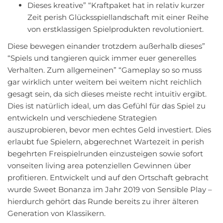
Dieses kreative” “Kraftpaket hat in relativ kurzer
Zeit perish Glücksspiellandschaft mit einer Reihe
von erstklassigen Spielprodukten revolutioniert.
Diese bewegen einander trotzdem außerhalb dieses”
“Spiels und tangieren quick immer euer generelles
Verhalten. Zum allgemeinen” “Gameplay so so muss
gar wirklich unter weitem bei weitem nicht reichlich
gesagt sein, da sich dieses meiste recht intuitiv ergibt.
Dies ist natürlich ideal, um das Gefühl für das Spiel zu
entwickeln und verschiedene Strategien
auszuprobieren, bevor men echtes Geld investiert. Dies
erlaubt fue Spielern, abgerechnet Wartezeit in perish
begehrten Freispielrunden einzusteigen sowie sofort
vonseiten living area potenziellen Gewinnen über
profitieren. Entwickelt und auf den Ortschaft gebracht
wurde Sweet Bonanza im Jahr 2019 von Sensible Play –
hierdurch gehört das Runde bereits zu ihrer älteren
Generation von Klassikern.