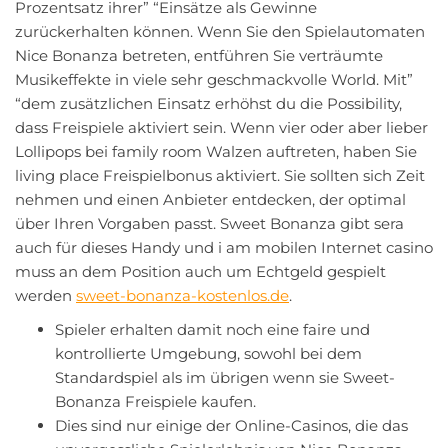
Prozentsatz ihrer” “Einsätze als Gewinne
zurückerhalten können. Wenn Sie den Spielautomaten
Nice Bonanza betreten, entführen Sie verträumte
Musikeffekte in viele sehr geschmackvolle World. Mit”
“dem zusätzlichen Einsatz erhöhst du die Possibility,
dass Freispiele aktiviert sein. Wenn vier oder aber lieber
Lollipops bei family room Walzen auftreten, haben Sie
living place Freispielbonus aktiviert. Sie sollten sich Zeit
nehmen und einen Anbieter entdecken, der optimal
über Ihren Vorgaben passt. Sweet Bonanza gibt sera
auch für dieses Handy und i am mobilen Internet casino
muss an dem Position auch um Echtgeld gespielt
werden
sweet-bonanza-kostenlos.de
.
Spieler erhalten damit noch eine faire und
kontrollierte Umgebung, sowohl bei dem
Standardspiel als im übrigen wenn sie Sweet-
Bonanza Freispiele kaufen.
Dies sind nur einige der Online-Casinos, die das