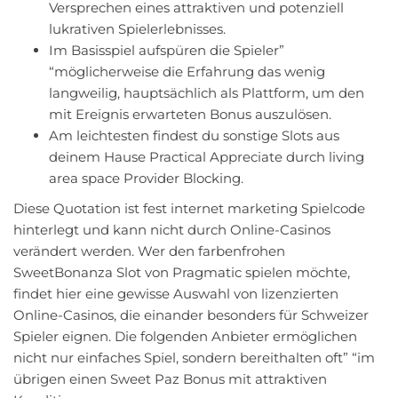
Versprechen eines attraktiven und potenziell
lukrativen Spielerlebnisses.
Im Basisspiel aufspüren die Spieler”
“möglicherweise die Erfahrung das wenig
langweilig, hauptsächlich als Plattform, um den
mit Ereignis erwarteten Bonus auszulösen.
Am leichtesten findest du sonstige Slots aus
deinem Hause Practical Appreciate durch living
area space Provider Blocking.
Diese Quotation ist fest internet marketing Spielcode
hinterlegt und kann nicht durch Online-Casinos
verändert werden. Wer den farbenfrohen
SweetBonanza Slot von Pragmatic spielen möchte,
findet hier eine gewisse Auswahl von lizenzierten
Online-Casinos, die einander besonders für Schweizer
Spieler eignen. Die folgenden Anbieter ermöglichen
nicht nur einfaches Spiel, sondern bereithalten oft” “im
übrigen einen Sweet Paz Bonus mit attraktiven