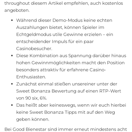
throughout diesem Artikel empfehlen, auch kostenlos
angeboten.
Während dieser Demo-Modus keine echten
Auszahlungen bietet, können Spieler im
Echtgeldmodus utile Gewinne erzielen – ein
entscheidender Impuls für ein paar
Casinobesucher.
Diese Kombination aus Spannung darüber hinaus
hohen Gewinnmöglichkeiten macht den Position
besonders attraktiv für erfahrene Casino-
Enthusiasten.
Zunächst einmal stießen unsereiner unter der
Sweet Bonanza Bewertung auf einen RTP-Wert
von 90 six, 6%.
Das heißt aber keineswegs, wenn wir euch hierbei
keine Sweet Bonanza Tipps mit auf den Weg
geben können.
Bei Good Bienestar sind immer erneut mindestens acht