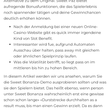
Alternative zu dem Original. Sweet Paz bietet
aufregende Bonusfunktionen, die das Spielerlebnis
noch spannender tätigen und deine Gewinnchancen
deutlich erhöhen können.
Nach der Anmeldung bei einer neuen Online-
Casino-Website gibt es quick immer irgendeine
Kind von Slot Benefit.
Interessanter wird fue, aufgrund Automaten
Ausschau über halten, pass away mit gleichem
oder ähnlichen Spielprinzip laufen.
Was die Volatilität betrifft, so liegt pass on im
mittleren bis hin zu hohen Bereich.
In diesem Artikel werden wir uns ansehen, warum Sie
die Sweet Bonanza-Demo ausprobieren sollten und was
sie den Spielern bietet. Das heißt ebenso, wenn person
unter Sweet Bonanza wahrscheinlich erst eine gewisse
schon schon lange» «Durststrecke durchhalten as a
result muss, bis man einen Gewinn erzielt. Da es dann