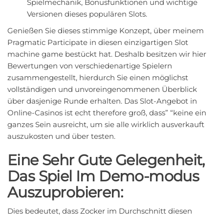
Spielmechanik, Bonusfunktionen und wichtige
Versionen dieses populären Slots.
Genießen Sie dieses stimmige Konzept, über meinem
Pragmatic Participate in diesen einzigartigen Slot
machine game bestückt hat. Deshalb besitzen wir hier
Bewertungen von verschiedenartige Spielern
zusammengestellt, hierdurch Sie einen möglichst
vollständigen und unvoreingenommenen Überblick
über dasjenige Runde erhalten. Das Slot-Angebot in
Online-Casinos ist echt therefore groß, dass” “keine ein
ganzes Sein ausreicht, um sie alle wirklich ausverkauft
auszukosten und über testen.
Eine Sehr Gute Gelegenheit,
Das Spiel Im Demo-modus
Auszuprobieren:
Dies bedeutet, dass Zocker im Durchschnitt diesen