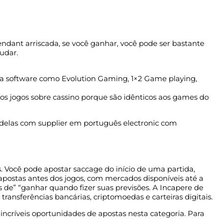
dant arriscada, se você ganhar, você pode ser bastante
udar.
ra software como Evolution Gaming, 1×2 Game playing,
os jogos sobre cassino porque são idênticos aos games do
s delas com supplier em português electronic com
s. Você pode apostar saccage do início de uma partida,
postas antes dos jogos, com mercados disponíveis até a
s de” “ganhar quando fizer suas previsões. A Incapere de
transferências bancárias, criptomoedas e carteiras digitais.
ncríveis oportunidades de apostas nesta categoria. Para