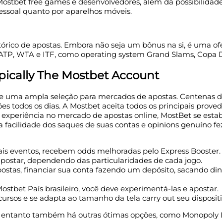
tbet free games e desenvolvedores, além da possibilidade d
essoal quanto por aparelhos móveis.
tórico de apostas. Embora não seja um bônus na si, é uma of
s ATP, WTA e ITF, como operating system Grand Slams, Copa D
pically The Mostbet Account
 uma ampla seleção para mercados de apostas. Centenas de j
ões todos os dias. A Mostbet aceita todos os principais pro
e experiência no mercado de apostas online, MostBet se est
e a facilidade dos saques de suas contas e opinions genuíno
ais eventos, recebem odds melhoradas pelo Express Booster.
apostar, dependendo das particularidades de cada jogo.
er apostas, financiar sua conta fazendo um depósito, sacando
stbet País brasileiro, você deve experimentá-las e apostar.
cursos e se adapta ao tamanho da tela carry out seu dispositi
no entanto também há outras ótimas opções, como Monopoly L