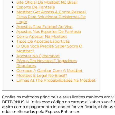
Site Oficial Da Mostbet No Brasil
Esporte De Fantasia
Mostbet Get Access À Conta Pessoal:
Dicas Para Solucionar Problemas De
Login
Apostas Para Futebol Ao Vivo
Apostas Nos Esportes De Fantasia
Como Apostar Na Mostbet
Tipos De Apostas Esportivas
O Que Você Precisa Saber Sobre O
Mostbet?
Apostar No Cybersport
Bônus Pra Novatos E Jogadores
Regulares
Comece A Ganhar Com A Mostbet
Mostbet É Legal No Brasil?
Linhas At The Probabilidades Na Mostbet
Confira os métodos principais e seus limites mínimos em 
BETBONUSIN. Insira esse código no campo elizabeth você re
assim como o pagamento intended for verificado, o bônus s
odds melhoradas pelo Express Enhancer.