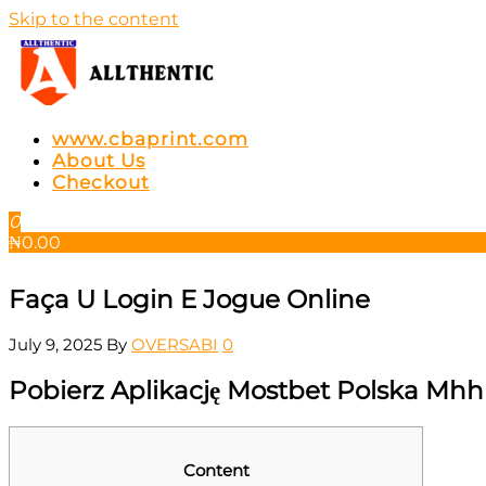
Skip to the content
Allthentic
www.cbaprint.com
About Us
Checkout
0
₦
0.00
Faça U Login E Jogue Online
July 9, 2025
By
OVERSABI
0
Pobierz Aplikację Mostbet Polska Mhh 
Content