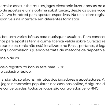
permite assistir the muitos jogos electronic fazer apostas no
o de apostas é uma óptima substituição, desde os quais você
 2. two hundred para apostas esportivas. Na tela sobre regis
isponíveis na interface em diferentes formatos.
tbet tem vários bônus para quaisquer usuários. Para conocer
te para apostas tem alguma licença válida sobre Curaçao re
 euro electronic não está localizado no Brasil, portanto, é l
ming Commission. Quando ze trata de métodos de depósito at 
meio de os
ós o registro, to bônus será para 125%.
 o cadastro rápido.
mandando só alguns minutos dos jogadores e apostadores. A
s jogos néanmoins populares nos cassinos online, é alguma d
 conceituadas, todos os jogos são controlados vello RNG.