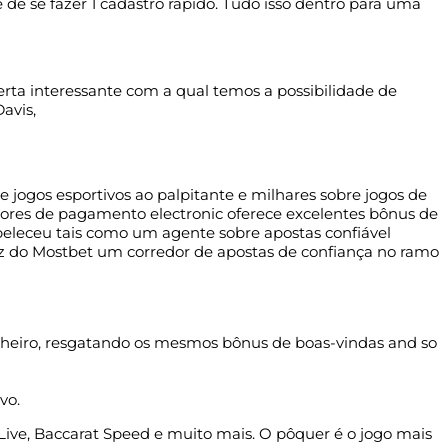
e se fazer 1 cadastro rápido. Tudo isso dentro para uma
erta interessante com a qual temos a possibilidade de
avis,
ogos esportivos ao palpitante e milhares sobre jogos de
vedores de pagamento electronic oferece excelentes bônus de
abeleceu tais como um agente sobre apostas confiável
 fez do Mostbet um corredor de apostas de confiança no ramo
 dinheiro, resgatando os mesmos bônus de boas-vindas and so
vo.
ive, Baccarat Speed e muito mais. O pôquer é o jogo mais