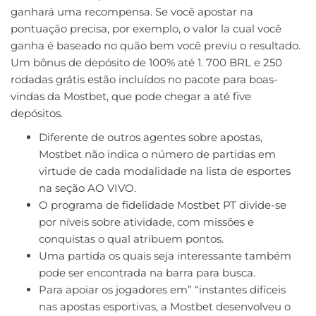
ganhará uma recompensa. Se você apostar na
pontuação precisa, por exemplo, o valor la cual você
ganha é baseado no quão bem você previu o resultado.
Um bônus de depósito de 100% até 1. 700 BRL e 250
rodadas grátis estão incluídos no pacote para boas-
vindas da Mostbet, que pode chegar a até five
depósitos.
Diferente de outros agentes sobre apostas,
Mostbet não indica o número de partidas em
virtude de cada modalidade na lista de esportes
na seção AO VIVO.
O programa de fidelidade Mostbet PT divide-se
por níveis sobre atividade, com missões e
conquistas o qual atribuem pontos.
Uma partida os quais seja interessante também
pode ser encontrada na barra para busca.
Para apoiar os jogadores em” “instantes difíceis
nas apostas esportivas, a Mostbet desenvolveu o