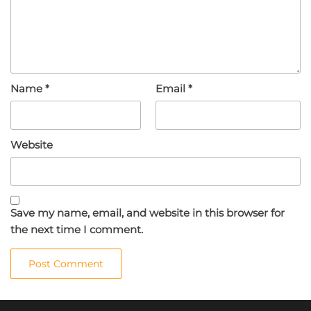
Name
*
Email
*
Website
Save my name, email, and website in this browser for
the next time I comment.