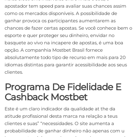
apostador tem speed para avaliar suas chances assim
como os mercados disponíveis. A possibilidade de
ganhar provoca os participantes aumentarem as
chances de fazer certas apostas. Se você conhece bem o
esporte e quer proteger seu dinheiro, envidar no
basquete ao vivo na incapere de apostas, é uma boa
opção. A companhia Mostbet Brasil fornece
absolutamente todo tipo de recurso em mais para 20
idiomas distintas para garantir acessibilidade aos seus
clientes.
Programa De Fidelidade E
Cashback Mostbet
Este é um claro indicador da qualidade at the da
atitude profissional desta marca na relação a teus
clientes e suas” “necessidades. O site aumenta a
probabilidade de ganhar dinheiro não apenas com u