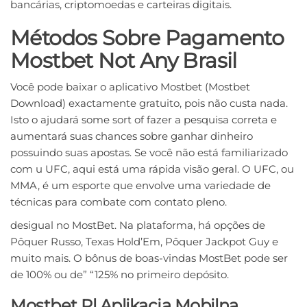
bancárias, criptomoedas e carteiras digitais.
Métodos Sobre Pagamento
Mostbet Not Any Brasil
Você pode baixar o aplicativo Mostbet (Mostbet
Download) exactamente gratuito, pois não custa nada.
Isto o ajudará some sort of fazer a pesquisa correta e
aumentará suas chances sobre ganhar dinheiro
possuindo suas apostas. Se você não está familiarizado
com u UFC, aqui está uma rápida visão geral. O UFC, ou
MMA, é um esporte que envolve uma variedade de
técnicas para combate com contato pleno.
desigual no MostBet. Na plataforma, há opções de
Pôquer Russo, Texas Hold’Em, Pôquer Jackpot Guy e
muito mais. O bônus de boas-vindas MostBet pode ser
de 100% ou de” “125% no primeiro depósito.
Mostbet Pl Aplikacja Mobilna