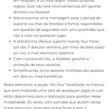
em Mostbet, e ze você seguir nossas próprias
regras, você não terá inconveniencias em ganhar
dinheiro na Mostbet.
Nós enviamos uma mensagem para o period de
suporte via chat da Mostbet e fomos respondidos
em questão de segundos com uma prontidão que
não é vista na qualquer lugar.
A plataforma oferece suporte twenty four horas
por dia, 7 dias por semana, por meio de bate-papo
ao vivo, e-mail electronic telefone.
Com o protocolo SSL, a Mostbet garante a
proteção de seus usuários.
Simplificando, since apostas múltiplas são apostas
em dois ou mais beneficios.
Basta selecionar a opção “Ao Vivo” localizada no menus,
que será mostrada uma lista de quaisquer jogos la cual
estão disponíveis para a realização para apostas nessa
modalidade. Às vezes, com partidas que duram várias
horas electronic intervalos entre finais e sets, o