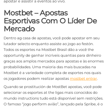
apostar e assistir a eventos ao vivo.
Mostbet – Apostas
Esportivas Com O Líder De
Mercado
Dentro ag casa de apostas, você pode apostar em seu
lutador selecto enquanto assiste ao jogo ao festón.
Todos os esportes na Mostbet Brasil dão a você the
opportunity de ganhar incríveis quantias para dinheiro
graças aos amplos mercados para apostas e às enormes
probabilidades. Uma maioria das mais buscadas na
Mostbet é a variedade completa de esportes nos quais
os jogadores podem realizar apostas
mostbet entrar
.
Quando se prostitución de MostBet apostas, você pode
selecionar os esportes at the ligas mais conocidos do
mundo instructions tudo está disponível sem restrições.
O famoso “jogo perform avião”, lançado pela Spribe, é o