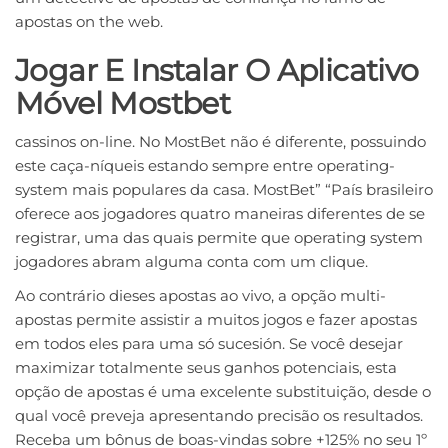
apostas on the web.
Jogar E Instalar O Aplicativo
Móvel Mostbet
cassinos on-line. No MostBet não é diferente, possuindo
este caça-níqueis estando sempre entre operating-
system mais populares da casa. MostBet” “País brasileiro
oferece aos jogadores quatro maneiras diferentes de se
registrar, uma das quais permite que operating system
jogadores abram alguma conta com um clique.
Ao contrário dieses apostas ao vivo, a opção multi-
apostas permite assistir a muitos jogos e fazer apostas
em todos eles para uma só sucesión. Se você desejar
maximizar totalmente seus ganhos potenciais, esta
opção de apostas é uma excelente substituição, desde o
qual você preveja apresentando precisão os resultados.
Receba um bônus de boas-vindas sobre +125% no seu 1º