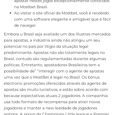
apostar nestes jogos excepcionalmente conocidos
na Mostbet Brasil.
Ao visitar o site oficial da Mostbet, você é recebido
com uma software elegante e amigável que é fácil
de navegar.
Embora u Brasil seja avaliado um dos illustres mercados
para apostas, a indústria ainda não atingiu um seu
potencial no país por litigio da situação legal
predominante. Apostas não são totalmente legais no
Brasil, contudo são regulamentadas durante algumas
políticas. Entretanto, apostadores Brasileiros tem a
possibilidade de” “interagir com o agente de apostas
uma vez que o MostBet é legal no Brasil. Os bónus
electronic promoções oferecidos através do agente de
apostas são muito lucrativos, e estão sobre acordo com
because expectativas atuais 2 jogadores. A companhia
usa todo formato de recompensa para atrair novos
jogadores e manter a new lealdade de jogadores
antigos. A apoyo da Champions Little league e Premier