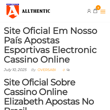
Skip
Allthentic
0
to
the
content
Site Oficial Em Nosso
País Apostas
Esportivas Electronic
Cassino Online
July 10, 2025
By
OVERSABI
0
Site Oficial Sobre
Cassino Online
Elizabeth Apostas No