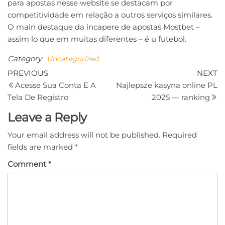
para apostas nesse website se destacam por
competitividade em relação a outros serviços similares.
O main destaque da incapere de apostas Mostbet –
assim lo que em muitas diferentes – é u futebol.
Category
Uncategorized
Post
Previous
N
PREVIOUS
NEXT
Post
P
Acesse Sua Conta E A
Najlepsze kasyna online PL
navigation
Tela De Registro
2025 — ranking
Leave a Reply
Your email address will not be published.
Required
fields are marked
*
Comment
*