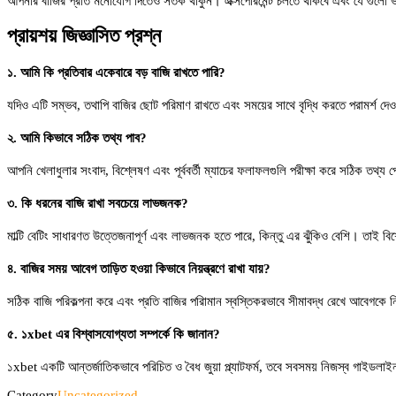
আপনার বাজির প্রতি মনোযোগ দিতেও সতর্ক থাকুন। এক্সপেরিমেন্ট চলতে থাকবে এবং যে গুলো
প্রায়শয় জিজ্ঞাসিত প্রশ্ন
১. আমি কি প্রতিবার একেবারে বড় বাজি রাখতে পারি?
যদিও এটি সম্ভব, তথাপি বাজির ছোট পরিমাণ রাখতে এবং সময়ের সাথে বৃদ্ধি করতে পরামর্শ দেওয
২. আমি কিভাবে সঠিক তথ্য পাব?
আপনি খেলাধুলার সংবাদ, বিশ্লেষণ এবং পূর্ববর্তী ম্যাচের ফলাফলগুলি পরীক্ষা করে সঠিক তথ্য 
৩. কি ধরনের বাজি রাখা সবচেয়ে লাভজনক?
মাল্টি বেটিং সাধারণত উত্তেজনাপূর্ণ এবং লাভজনক হতে পারে, কিন্তু এর ঝুঁকিও বেশি। তাই ব
৪. বাজির সময় আবেগ তাড়িত হওয়া কিভাবে নিয়ন্ত্রণে রাখা যায়?
সঠিক বাজি পরিকল্পনা করে এবং প্রতি বাজির পরিামান স্বস্তিকরভাবে সীমাবদ্ধ রেখে আবেগকে নি
৫. ১xbet এর বিশ্বাসযোগ্যতা সম্পর্কে কি জানান?
১xbet একটি আন্তর্জাতিকভাবে পরিচিত ও বৈধ জুয়া প্ল্যাটফর্ম, তবে সবসময় নিজস্ব গাইডল
Category
Uncategorized