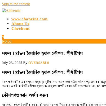
Skip to the content
Allthentic
www.cbaprint.com
About Us
Checkout
0
₦
0.00
সফল 1xbet বৈমানিক হ্যাক কৌশল: শীর্ষ টিপস
July 23, 2025
By
OVERSABI
0
সফল 1xbet বৈমানিক হ্যাক কৌশল: শীর্ষ টিপস
1xbet বৈমানিক এর মাধ্যমে সম্ভাব্য সুবিধা লাভ করতে হলে সঠিক কৌশল প্রয়োগ করা অত্য
করবে। একটি কার্যকরী কৌশল ব্যবহারের মাধ্যমে আপনি কেবল জয়ী হতে পারবেন না, বরং আপনার
কৌশলগত জ্ঞান অর্জন করুন
প্রথমত, 1xbet বৈমানিক হ্যাক কৌশলের সফলতা নির্ভর করে আপনার আর্থিক এবং বাজার সম্পর্ক