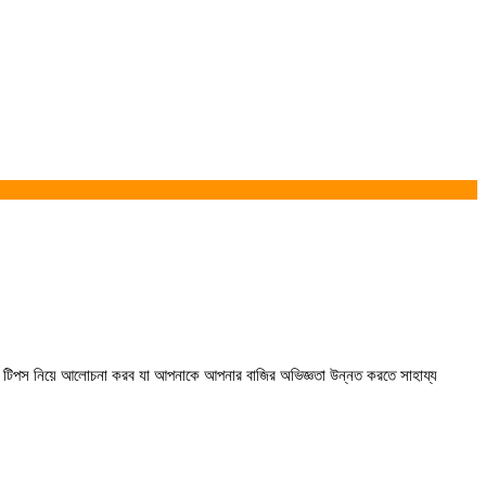
্ষ টিপস নিয়ে আলোচনা করব যা আপনাকে আপনার বাজির অভিজ্ঞতা উন্নত করতে সাহায্য