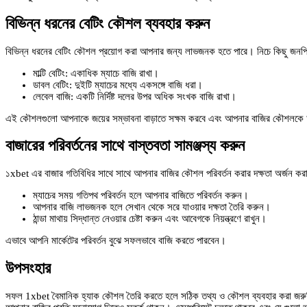
বিভিন্ন ধরনের বেটিং কৌশল ব্যবহার করুন
বিভিন্ন ধরনের বেটিং কৌশল প্রয়োগ করা আপনার জন্য লাভজনক হতে পারে। নিচে কিছু জনপ
মাল্টি বেটিং: একাধিক ম্যাচে বাজি রাখা।
ডাবল বেটিং: দুইটি ম্যাচের মধ্যে একসঙ্গে বাজি ধরা।
লেবেল বাজি: একটি নির্দিষ্ট দলের উপর অধিক সংখক বাজি রাখা।
এই কৌশলগুলো আপনাকে জয়ের সম্ভাবনা বাড়াতে সক্ষম করবে এবং আপনার বাজির কৌশলকে আরও
বাজারের পরিবর্তনের সাথে বাস্তবতা সামঞ্জস্য করুন
১xbet এর বাজার গতিবিধির সাথে সাথে আপনার বাজির কৌশল পরিবর্তন করার দক্ষতা অর্জন করা 
ম্যাচের সময় গতিপথ পরিবর্তন হলে আপনার বাজিতে পরিবর্তন করুন।
আপনার বাজি লাভজনক হলে সেখান থেকে সরে যাওয়ার দক্ষতা তৈরি করুন।
ঠান্ডা মাথায় সিদ্ধান্ত নেওয়ার চেষ্টা করুন এবং আবেগকে নিয়ন্ত্রণে রাখুন।
এভাবে আপনি মার্কেটের পরিবর্তন বুঝে সফলভাবে বাজি করতে পারবেন।
উপসংহার
সফল 1xbet বৈমানিক হ্যাক কৌশল তৈরি করতে হলে সঠিক তথ্য ও কৌশল ব্যবহার করা জরুরি। একট