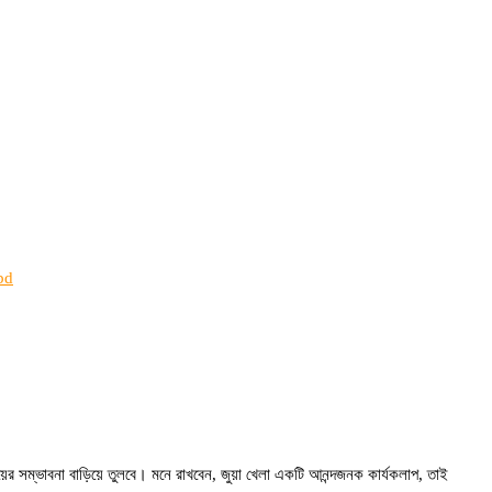
bd
 সম্ভাবনা বাড়িয়ে তুলবে। মনে রাখবেন, জুয়া খেলা একটি আনন্দজনক কার্যকলাপ, তাই