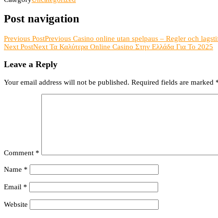
Post navigation
Previous Post
Previous
Casino online utan spelpaus – Regler och lagst
Next Post
Next
Τα Καλύτερα Online Casino Στην Ελλάδα Για Το 2025
Leave a Reply
Your email address will not be published.
Required fields are marked
Comment
*
Name
*
Email
*
Website