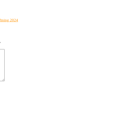
iftning 2024
*