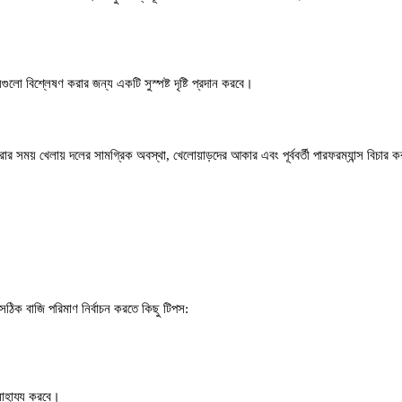
 বিশ্লেষণ করার জন্য একটি সুস্পষ্ট দৃষ্টি প্রদান করবে।
ময় খেলায় দলের সামগ্রিক অবস্থা, খেলোয়াড়দের আকার এবং পূর্ববর্তী পারফরম্যান্স বিচার কর
সঠিক বাজি পরিমাণ নির্বাচন করতে কিছু টিপস:
সাহায্য করবে।