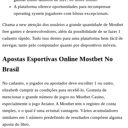
A plataforma oferece oportunidades para recompensar
operating system jogadores com bônus excepcionais.
Chama a new atenção dos usuários a grande quantidade de Mostbet
free games e desenvolvedores, além da possibilidade de se fazer 1
cadastro rápido. Tudo isso dentro para uma plataforma bem fácil de
navegar, tanto pelo computador quanto por dispositivos móveis.
Apostas Esportivas Online Mostbet No
Brasil
No cadastro, o jogador ou apostador deve escolher 1 ou outro,
elizabeth cumprir as condições para recebê-lo. Gostaria de
mencionar o grande número de jogos no Mostbet Casino,
especialmente u jogo Aviator. A Mostbet tem o registro de conta
simples, o o qual é uma avismal vantagem. Vários acumuladores
similares em 1 número predefinido de resultados compõem alguma
aposta do libro.