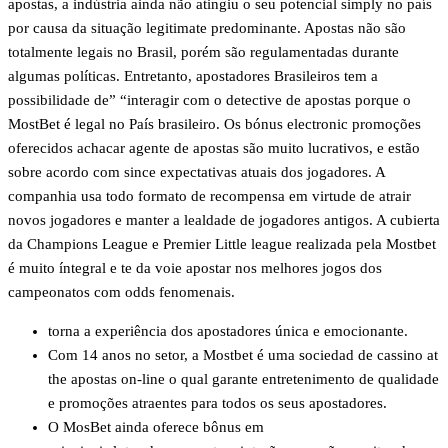
apostas, a indústria ainda não atingiu o seu potencial simply no país
por causa da situação legitimate predominante. Apostas não são
totalmente legais no Brasil, porém são regulamentadas durante
algumas políticas. Entretanto, apostadores Brasileiros tem a
possibilidade de” “interagir com o detective de apostas porque o
MostBet é legal no País brasileiro. Os bónus electronic promoções
oferecidos achacar agente de apostas são muito lucrativos, e estão
sobre acordo com since expectativas atuais dos jogadores. A
companhia usa todo formato de recompensa em virtude de atrair
novos jogadores e manter a lealdade de jogadores antigos. A cubierta
da Champions League e Premier Little league realizada pela Mostbet
é muito íntegral e te da voie apostar nos melhores jogos dos
campeonatos com odds fenomenais.
torna a experiência dos apostadores única e emocionante.
Com 14 anos no setor, a Mostbet é uma sociedad de cassino at
the apostas on-line o qual garante entretenimento de qualidade
e promoções atraentes para todos os seus apostadores.
O MosBet ainda oferece bônus em