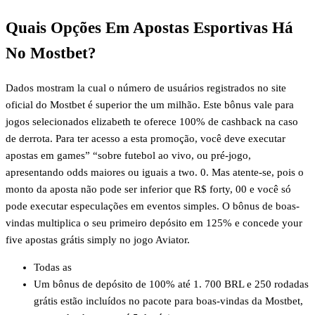
Quais Opções Em Apostas Esportivas Há
No Mostbet?
Dados mostram la cual o número de usuários registrados no site
oficial do Mostbet é superior the um milhão. Este bônus vale para
jogos selecionados elizabeth te oferece 100% de cashback na caso
de derrota. Para ter acesso a esta promoção, você deve executar
apostas em games” “sobre futebol ao vivo, ou pré-jogo,
apresentando odds maiores ou iguais a two. 0. Mas atente-se, pois o
monto da aposta não pode ser inferior que R$ forty, 00 e você só
pode executar especulações em eventos simples. O bônus de boas-
vindas multiplica o seu primeiro depósito em 125% e concede your
five apostas grátis simply no jogo Aviator.
Todas as
Um bônus de depósito de 100% até 1. 700 BRL e 250 rodadas
grátis estão incluídos no pacote para boas-vindas da Mostbet,