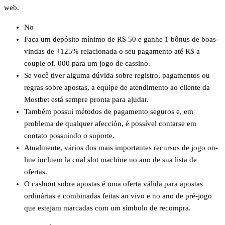
web.
No
Faça um depósito mínimo de R$ 50 e ganhe 1 bônus de boas-
vindas de +125% relacionada o seu pagamento até R$ a
couple of. 000 para um jogo de cassino.
Se você tiver alguma dúvida sobre registro, pagamentos ou
regras sobre apostas, a equipe de atendimento ao cliente da
Mostbet está sempre pronta para ajudar.
Também possui métodos de pagamento seguros e, em
problema de qualquer afección, é possível contarse em
contato possuindo o suporte.
Atualmente, vários dos mais importantes recursos de jogo on-
line incluem la cual slot machine no ano de sua lista de
ofertas.
O cashout sobre apostas é uma oferta válida para apostas
ordinárias e combinadas feitas ao vivo e no ano de pré-jogo
que estejam marcadas com um símbolo de recompra.