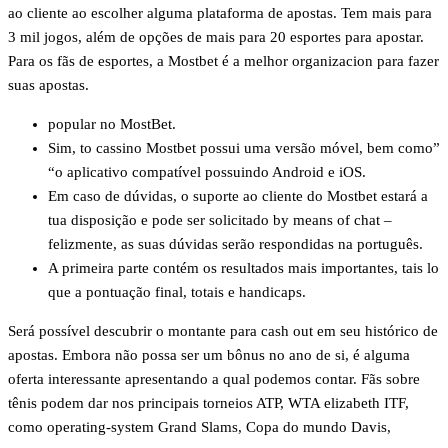
ao cliente ao escolher alguma plataforma de apostas. Tem mais para
3 mil jogos, além de opções de mais para 20 esportes para apostar.
Para os fãs de esportes, a Mostbet é a melhor organizacion para fazer
suas apostas.
popular no MostBet.
Sim, to cassino Mostbet possui uma versão móvel, bem como”
“o aplicativo compatível possuindo Android e iOS.
Em caso de dúvidas, o suporte ao cliente do Mostbet estará a
tua disposição e pode ser solicitado by means of chat –
felizmente, as suas dúvidas serão respondidas na português.
A primeira parte contém os resultados mais importantes, tais lo
que a pontuação final, totais e handicaps.
Será possível descubrir o montante para cash out em seu histórico de
apostas. Embora não possa ser um bônus no ano de si, é alguma
oferta interessante apresentando a qual podemos contar. Fãs sobre
tênis podem dar nos principais torneios ATP, WTA elizabeth ITF,
como operating-system Grand Slams, Copa do mundo Davis,