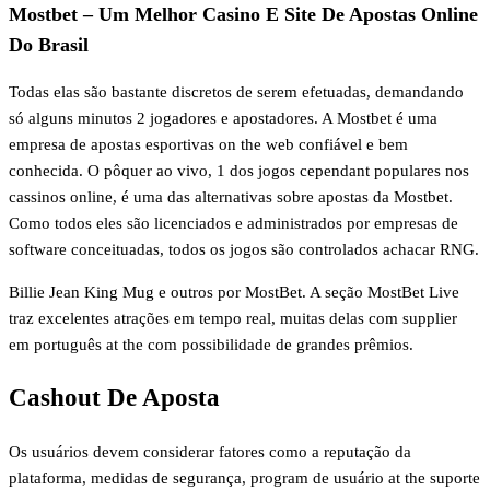
Mostbet – Um Melhor Casino E Site De Apostas Online
Do Brasil
Todas elas são bastante discretos de serem efetuadas, demandando
só alguns minutos 2 jogadores e apostadores. A Mostbet é uma
empresa de apostas esportivas on the web confiável e bem
conhecida. O pôquer ao vivo, 1 dos jogos cependant populares nos
cassinos online, é uma das alternativas sobre apostas da Mostbet.
Como todos eles são licenciados e administrados por empresas de
software conceituadas, todos os jogos são controlados achacar RNG.
Billie Jean King Mug e outros por MostBet. A seção MostBet Live
traz excelentes atrações em tempo real, muitas delas com supplier
em português at the com possibilidade de grandes prêmios.
Cashout De Aposta
Os usuários devem considerar fatores como a reputação da
plataforma, medidas de segurança, program de usuário at the suporte