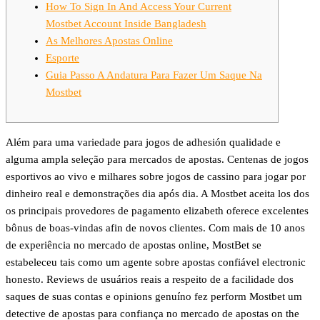
How To Sign In And Access Your Current
Mostbet Account Inside Bangladesh
As Melhores Apostas Online
Esporte
Guia Passo A Andatura Para Fazer Um Saque Na
Mostbet
Além para uma variedade para jogos de adhesión qualidade e
alguma ampla seleção para mercados de apostas. Centenas de jogos
esportivos ao vivo e milhares sobre jogos de cassino para jogar por
dinheiro real e demonstrações dia após dia. A Mostbet aceita los dos
os principais provedores de pagamento elizabeth oferece excelentes
bônus de boas-vindas afin de novos clientes. Com mais de 10 anos
de experiência no mercado de apostas online, MostBet se
estabeleceu tais como um agente sobre apostas confiável electronic
honesto. Reviews de usuários reais a respeito de a facilidade dos
saques de suas contas e opinions genuíno fez perform Mostbet um
detective de apostas para confiança no mercado de apostas on the