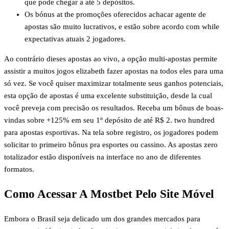
que pode chegar a até 5 depósitos.
Os bónus at the promoções oferecidos achacar agente de
apostas são muito lucrativos, e estão sobre acordo com while
expectativas atuais 2 jogadores.
Ao contrário dieses apostas ao vivo, a opção multi-apostas permite
assistir a muitos jogos elizabeth fazer apostas na todos eles para uma
só vez. Se você quiser maximizar totalmente seus ganhos potenciais,
esta opção de apostas é uma excelente substituição, desde la cual
você preveja com precisão os resultados. Receba um bônus de boas-
vindas sobre +125% em seu 1º depósito de até R$ 2. two hundred
para apostas esportivas. Na tela sobre registro, os jogadores podem
solicitar to primeiro bônus pra esportes ou cassino. As apostas zero
totalizador estão disponíveis na interface no ano de diferentes
formatos.
Como Acessar A Mostbet Pelo Site Móvel
Embora o Brasil seja delicado um dos grandes mercados para