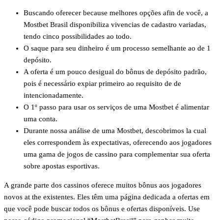
Buscando oferecer because melhores opções afin de você, a
Mostbet Brasil disponibiliza vivencias de cadastro variadas,
tendo cinco possibilidades ao todo.
O saque para seu dinheiro é um processo semelhante ao de 1
depósito.
A oferta é um pouco desigual do bônus de depósito padrão,
pois é necessário expiar primeiro ao requisito de de
intencionadamente.
O 1º passo para usar os serviços de uma Mostbet é alimentar
uma conta.
Durante nossa análise de uma Mostbet, descobrimos la cual
eles correspondem às expectativas, oferecendo aos jogadores
uma gama de jogos de cassino para complementar sua oferta
sobre apostas esportivas.
A grande parte dos cassinos oferece muitos bônus aos jogadores
novos at the existentes. Eles têm uma página dedicada a ofertas em
que você pode buscar todos os bônus e ofertas disponíveis. Use