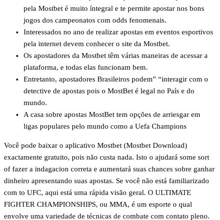
pela Mostbet é muito íntegral e te permite apostar nos bons
jogos dos campeonatos com odds fenomenais.
Interessados no ano de realizar apostas em eventos esportivos
pela internet devem conhecer o site da Mostbet.
Os apostadores da Mostbet têm várias maneiras de acessar a
plataforma, e todas elas funcionam bem.
Entretanto, apostadores Brasileiros podem” “interagir com o
detective de apostas pois o MostBet é legal no País e do
mundo.
A casa sobre apostas MostBet tem opções de arriesgar em
ligas populares pelo mundo como a Uefa Champions
Você pode baixar o aplicativo Mostbet (Mostbet Download)
exactamente gratuito, pois não custa nada. Isto o ajudará some sort
of fazer a indagacion correta e aumentará suas chances sobre ganhar
dinheiro apresentando suas apostas. Se você não está familiarizado
com to UFC, aqui está uma rápida visão geral. O ULTIMATE
FIGHTER CHAMPIONSHIPS, ou MMA, é um esporte o qual
envolve uma variedade de técnicas de combate com contato pleno.