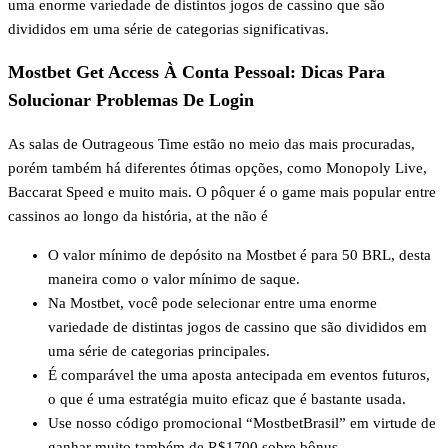
uma enorme variedade de distintos jogos de cassino que são
divididos em uma série de categorias significativas.
Mostbet Get Access À Conta Pessoal: Dicas Para
Solucionar Problemas De Login
As salas de Outrageous Time estão no meio das mais procuradas,
porém também há diferentes ótimas opções, como Monopoly Live,
Baccarat Speed e muito mais. O pôquer é o game mais popular entre
cassinos ao longo da história, at the não é
O valor mínimo de depósito na Mostbet é para 50 BRL, desta
maneira como o valor mínimo de saque.
Na Mostbet, você pode selecionar entre uma enorme
variedade de distintas jogos de cassino que são divididos em
uma série de categorias principales.
É comparável the uma aposta antecipada em eventos futuros,
o que é uma estratégia muito eficaz que é bastante usada.
Use nosso código promocional “MostbetBrasil” em virtude de
ganhar muito também de R$1700 sobre bônus.