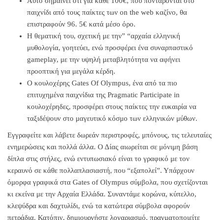
Αυτό σημαίνει ότι για κάθε 100€, που ποντάρονται στο
παιχνίδι από τους παίκτες των on the web καζίνο, θα
επιστραφούν 96. 5€ κατά μέσο όρο.
Η θεματική του, σχετική με την” “αρχαία ελληνική
μυθολογία, γοητεύει, ενώ προσφέρει ένα συναρπαστικό
gameplay, με την υψηλή μεταβλητότητα να αφήνει
προοπτική για μεγάλα κέρδη.
Ο κουλοχέρης Gates Of Olympus, ένα από τα πιο
επιτυχημένα παιχνίδια της Pragmatic Participate in
κουλοχέρηδες, προσφέρει στους παίκτες την ευκαιρία να
ταξιδέψουν στο μαγευτικό κόσμο των ελληνικών μύθων.
Εγγραφείτε και λάβετε δωρεάν περιστροφές, μπόνους, τις τελευταίες
ενημερώσεις και πολλά άλλα. Ο Δίας αιωρείται σε μόνιμη βάση
δίπλα στις στήλες, ενώ εντυπωσιακό είναι το γραφικό με τον
κεραυνό σε κάθε πολλαπλασιαστή, που “εξαπολεί”. Υπάρχουν
όμορφα γραφικά στα Gates of Olympus σύμβολα, που σχετίζονται
κι εκείνα με την Αρχαία Ελλάδα. Συναντάμε κορώνα, κύπελλο,
κλεψύδρα και δαχτυλίδι, ενώ τα κατώτερα σύμβολα αφορούν
πετράδια. Κατόπιν, δημιουργήστε λογαριασμό, πραγματοποιείτε