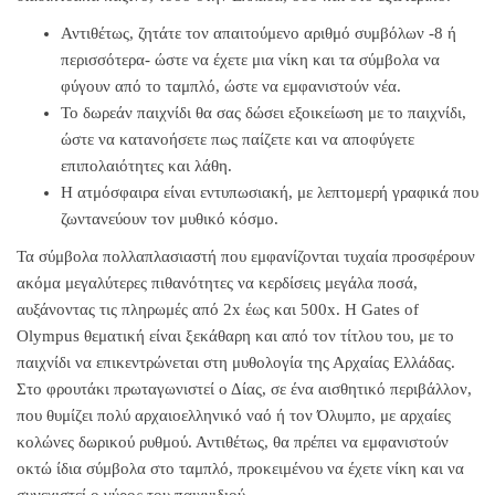
Αντιθέτως, ζητάτε τον απαιτούμενο αριθμό συμβόλων -8 ή
περισσότερα- ώστε να έχετε μια νίκη και τα σύμβολα να
φύγουν από το ταμπλό, ώστε να εμφανιστούν νέα.
Το δωρεάν παιχνίδι θα σας δώσει εξοικείωση με το παιχνίδι,
ώστε να κατανοήσετε πως παίζετε και να αποφύγετε
επιπολαιότητες και λάθη.
Η ατμόσφαιρα είναι εντυπωσιακή, με λεπτομερή γραφικά που
ζωντανεύουν τον μυθικό κόσμο.
Τα σύμβολα πολλαπλασιαστή που εμφανίζονται τυχαία προσφέρουν
ακόμα μεγαλύτερες πιθανότητες να κερδίσεις μεγάλα ποσά,
αυξάνοντας τις πληρωμές από 2x έως και 500x. Η Gates of
Olympus θεματική είναι ξεκάθαρη και από τον τίτλου του, με το
παιχνίδι να επικεντρώνεται στη μυθολογία της Αρχαίας Ελλάδας.
Στο φρουτάκι πρωταγωνιστεί ο Δίας, σε ένα αισθητικό περιβάλλον,
που θυμίζει πολύ αρχαιοελληνικό ναό ή τον Όλυμπο, με αρχαίες
κολώνες δωρικού ρυθμού. Αντιθέτως, θα πρέπει να εμφανιστούν
οκτώ ίδια σύμβολα στο ταμπλό, προκειμένου να έχετε νίκη και να
συνεχιστεί ο γύρος του παιχνιδιού.