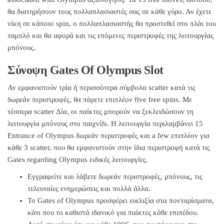
θα διατηρήσουν τους πολλαπλασιαστές σας σε κάθε γύρο. Αν έχετε
νίκη σε κάποιο spin, ο πολλαπλασιαστής θα προστεθεί στο πλάι του
ταμπλό και θα αφορά και τις επόμενες περιστροφές της λειτουργίας
μπόνους.
Σύνοψη Gates Of Olympus Slot
Αν εμφανιστούν τρία ή περισσότερα σύμβολα scatter κατά τις
δωρεάν περιστροφές, θα πάρετε επιπλέον five free spins. Με
τέσσερα scatter Δία, οι παίκτες μπορούν να ξεκλειδώσουν τη
λειτουργία μπόνους στο παιχνίδι. Η λειτουργία περιλαμβάνει 15
Entrance of Olympus δωρεάν περιστροφές και a few επιπλέον για
κάθε 3 scatter, που θα εμφανιστούν στην ίδια περιστροφή κατά τις
Gates regarding Olympus ειδικές λειτουργίες.
Εγγραφείτε και λάβετε δωρεάν περιστροφές, μπόνους, τις
τελευταίες ενημερώσεις και πολλά άλλα.
Το Gates of Olympus προσφέρει ευελιξία στα πονταρίσματα,
κάτι που το καθιστά ιδανικό για παίκτες κάθε επιπέδου.