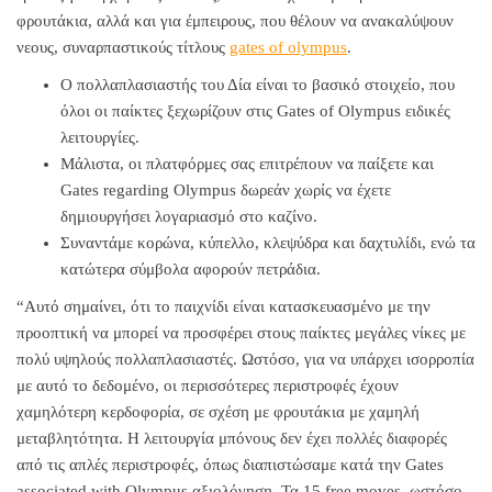
φρουτάκια, αλλά και για έμπειρους, που θέλουν να ανακαλύψουν
νεους, συναρπαστικούς τίτλους
gates of olympus
.
Ο πολλαπλασιαστής του Δία είναι το βασικό στοιχείο, που
όλοι οι παίκτες ξεχωρίζουν στις Gates of Olympus ειδικές
λειτουργίες.
Μάλιστα, οι πλατφόρμες σας επιτρέπουν να παίξετε και
Gates regarding Olympus δωρεάν χωρίς να έχετε
δημιουργήσει λογαριασμό στο καζίνο.
Συναντάμε κορώνα, κύπελλο, κλεψύδρα και δαχτυλίδι, ενώ τα
κατώτερα σύμβολα αφορούν πετράδια.
“Αυτό σημαίνει, ότι το παιχνίδι είναι κατασκευασμένο με την
προοπτική να μπορεί να προσφέρει στους παίκτες μεγάλες νίκες με
πολύ υψηλούς πολλαπλασιαστές. Ωστόσο, για να υπάρχει ισορροπία
με αυτό το δεδομένο, οι περισσότερες περιστροφές έχουν
χαμηλότερη κερδοφορία, σε σχέση με φρουτάκια με χαμηλή
μεταβλητότητα. Η λειτουργία μπόνους δεν έχει πολλές διαφορές
από τις απλές περιστροφές, όπως διαπιστώσαμε κατά την Gates
associated with Olympus αξιολόγηση. Τα 15 free moves, ωστόσο,