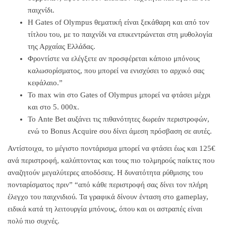
παιχνίδι.
Η Gates of Olympus θεματική είναι ξεκάθαρη και από τον
τίτλου του, με το παιχνίδι να επικεντρώνεται στη μυθολογία
της Αρχαίας Ελλάδας.
Φροντίστε να ελέγξετε αν προσφέρεται κάποιο μπόνους
καλωσορίσματος, που μπορεί να ενισχύσει το αρχικό σας
κεφάλαιο.”
Το max win στο Gates of Olympus μπορεί να φτάσει μέχρι
και στο 5. 000x.
Το Ante Bet αυξάνει τις πιθανότητες δωρεάν περιστροφών,
ενώ το Bonus Acquire σου δίνει άμεση πρόσβαση σε αυτές.
Αντίστοιχα, το μέγιστο ποντάρισμα μπορεί να φτάσει έως και 125€
ανά περιστροφή, καλύπτοντας και τους πιο τολμηρούς παίκτες που
αναζητούν μεγαλύτερες αποδόσεις. Η δυνατότητα ρύθμισης του
πονταρίσματος πριν” “από κάθε περιστροφή σας δίνει τον πλήρη
έλεγχο του παιχνιδιού. Τα γραφικά δίνουν ένταση στο gameplay,
ειδικά κατά τη λειτουργία μπόνους, όπου και οι αστραπές είναι
πολύ πιο συχνές.