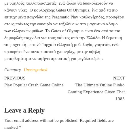
με υψηλούς πολλαπλασιαστές, ενώ άλλοι θα δυσκολευτούν να
κάνουν νίκες. Ο κουλοχέρης Gates Of Olympus, ένα από τα πιο
επιτυχημένα παιχνίδια της Pragmatic Play κουλοχέρηδες, προσφέρει
στους παίκτες την ευκαιρία να ταξιδέψουν στο μαγευτικό κόσμο
των ελληνικών μύθων. Το Gates of Olympus είναι ένα από τα πιο
δημοφιλές παιχνίδια για τους παίκτες από την Ελλάδα. Η θεματική
του, σχετική με την” “αρχαία ελληνική μυθολογία, γοητεύει, ενώ
προσφέρει ένα συναρπαστικό gameplay, με την υψηλή
μεταβλητότητα να αφήνει προοπτική για μεγάλα κέρδη.
Category
Uncategorized
Post
Previous
Ne
PREVIOUS
NEXT
Post
Po
Play Popular Crash Game Online
The Ultimate Online Plinko
navigation
Gaming Experience Given That
1983
Leave a Reply
Your email address will not be published.
Required fields are
marked
*