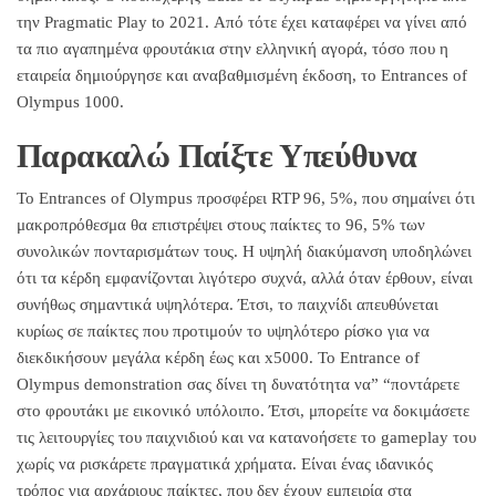
την Pragmatic Play to 2021. Από τότε έχει καταφέρει να γίνει από
τα πιο αγαπημένα φρουτάκια στην ελληνική αγορά, τόσο που η
εταιρεία δημιούργησε και αναβαθμισμένη έκδοση, το Entrances of
Olympus 1000.
Παρακαλώ Παίξτε Υπεύθυνα
Το Entrances of Olympus προσφέρει RTP 96, 5%, που σημαίνει ότι
μακροπρόθεσμα θα επιστρέψει στους παίκτες το 96, 5% των
συνολικών πονταρισμάτων τους. Η υψηλή διακύμανση υποδηλώνει
ότι τα κέρδη εμφανίζονται λιγότερο συχνά, αλλά όταν έρθουν, είναι
συνήθως σημαντικά υψηλότερα. Έτσι, το παιχνίδι απευθύνεται
κυρίως σε παίκτες που προτιμούν το υψηλότερο ρίσκο για να
διεκδικήσουν μεγάλα κέρδη έως και x5000. Το Entrance of
Olympus demonstration σας δίνει τη δυνατότητα να” “ποντάρετε
στο φρουτάκι με εικονικό υπόλοιπο. Έτσι, μπορείτε να δοκιμάσετε
τις λειτουργίες του παιχνιδιού και να κατανοήσετε το gameplay του
χωρίς να ρισκάρετε πραγματικά χρήματα. Είναι ένας ιδανικός
τρόπος για αρχάριους παίκτες, που δεν έχουν εμπειρία στα