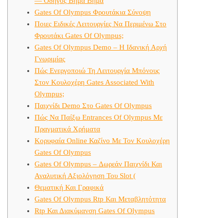
— Οδηγός Βήμα Βήμα
Gates Of Olympus Φρουτάκια Σύνοψη
Ποιες Ειδικές Λειτουργίες Να Περιμένω Στο
Φρουτάκι Gates Of Olympus;
Gates Of Olympus Demo – Η Ιδανική Αρχή
Γνωριμίας
Πώς Ενεργοποιώ Τη Λειτουργία Μπόνους
Στον Κουλοχέρη Gates Associated With
Olympus;
Παιχνίδι Demo Στο Gates Of Olympus
Πώς Να Παίξω Entrances Of Olympus Με
Πραγματικά Χρήματα
Κορυφαία Online Καζίνο Με Τον Κουλοχέρη
Gates Of Olympus
Gates Of Olympus – Δωρεάν Παιχνίδι Και
Αναλυτική Αξιολόγηση Του Slot (
Θεματική Και Γραφικά
Gates Of Olympus Rtp Και Μεταβλητότητα
Rtp Και Διακύμανση Gates Of Olympus