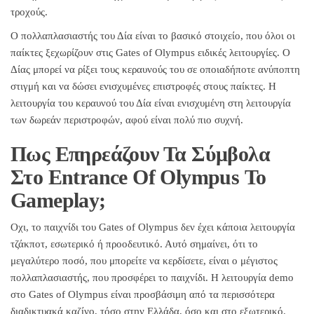
τροχούς.
Ο πολλαπλασιαστής του Δία είναι το βασικό στοιχείο, που όλοι οι
παίκτες ξεχωρίζουν στις Gates of Olympus ειδικές λειτουργίες. Ο
Δίας μπορεί να ρίξει τους κεραυνούς του σε οποιαδήποτε ανύποπτη
στιγμή και να δώσει ενισχυμένες επιστροφές στους παίκτες. Η
λειτουργία του κεραυνού του Δία είναι ενισχυμένη στη λειτουργία
των δωρεάν περιστροφών, αφού είναι πολύ πιο συχνή.
Πως Επηρεάζουν Τα Σύμβολα
Στο Entrance Of Olympus Το
Gameplay;
Οχι, το παιχνίδι του Gates of Olympus δεν έχει κάποια λειτουργία
τζάκποτ, εσωτερικό ή προοδευτικό. Αυτό σημαίνει, ότι το
μεγαλύτερο ποσό, που μπορείτε να κερδίσετε, είναι ο μέγιστος
πολλαπλασιαστής, που προσφέρει το παιχνίδι. Η λειτουργία demo
στο Gates of Olympus είναι προσβάσιμη από τα περισσότερα
διαδικτυακά καζίνο, τόσο στην Ελλάδα, όσο και στο εξωτερικό.