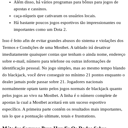
Além disso, há vários programas para bônus para jogos de
apostas e cassinos.
caça-níqueis que cativaram os usuários locais.
Há bastante poucos jogos esportivos tão impressionantes ou
importantes como um Dota 2.
Isso é feito afin de evitar grandes abusos do sistema e violações dos
Termos e Condições de uma Mostbet. A tablado irá desativar
imediatamente quaisquer contas que tenham o ainda nome, endereço
sobre e-mail, número para telefone ou outras informações de
identificação pessoal. No jogo simples, mas ao mesmo tempo blando
do blackjack, você deve conseguir no mínimo 21 pontos enquanto o
dealer jamais pode passar sobre 21. Jogadores nacionais
normalmente optam tanto pelos jogos normais de blackjack quanto
pelos jogos ao vivo na Mostbet. A linha é o número complete de
apostas la cual a Mostbet aceitará em um suceso esportivo
específico. A primeira parte contém os resultados mais importantes,
tais lo que a pontuação ultimate, totais e frustrations.