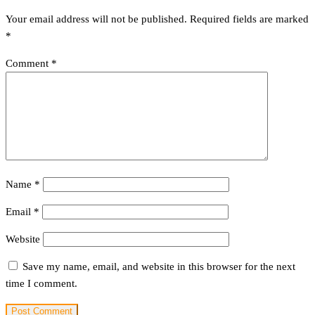
Your email address will not be published.
Required fields are marked
*
Comment
*
Name
*
Email
*
Website
Save my name, email, and website in this browser for the next
time I comment.