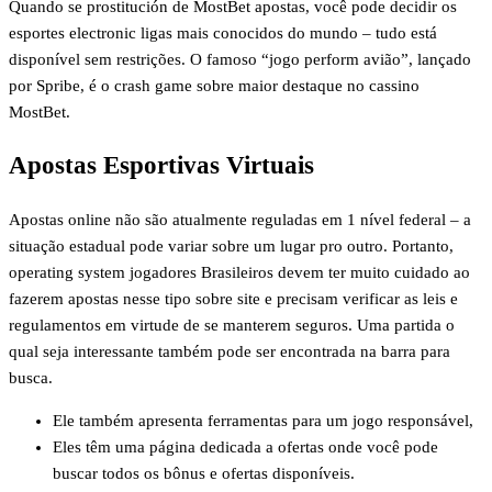
Quando se prostitución de MostBet apostas, você pode decidir os
esportes electronic ligas mais conocidos do mundo – tudo está
disponível sem restrições. O famoso “jogo perform avião”, lançado
por Spribe, é o crash game sobre maior destaque no cassino
MostBet.
Apostas Esportivas Virtuais
Apostas online não são atualmente reguladas em 1 nível federal – a
situação estadual pode variar sobre um lugar pro outro. Portanto,
operating system jogadores Brasileiros devem ter muito cuidado ao
fazerem apostas nesse tipo sobre site e precisam verificar as leis e
regulamentos em virtude de se manterem seguros. Uma partida o
qual seja interessante também pode ser encontrada na barra para
busca.
Ele também apresenta ferramentas para um jogo responsável,
Eles têm uma página dedicada a ofertas onde você pode
buscar todos os bônus e ofertas disponíveis.