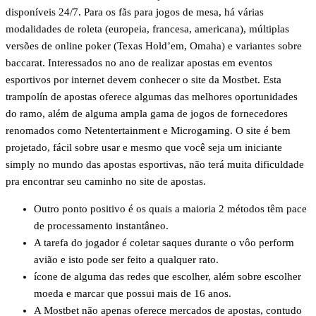
disponíveis 24/7. Para os fãs para jogos de mesa, há várias
modalidades de roleta (europeia, francesa, americana), múltiplas
versões de online poker (Texas Hold’em, Omaha) e variantes sobre
baccarat. Interessados no ano de realizar apostas em eventos
esportivos por internet devem conhecer o site da Mostbet. Esta
trampolín de apostas oferece algumas das melhores oportunidades
do ramo, além de alguma ampla gama de jogos de fornecedores
renomados como Netentertainment e Microgaming. O site é bem
projetado, fácil sobre usar e mesmo que você seja um iniciante
simply no mundo das apostas esportivas, não terá muita dificuldade
pra encontrar seu caminho no site de apostas.
Outro ponto positivo é os quais a maioria 2 métodos têm pace
de processamento instantâneo.
A tarefa do jogador é coletar saques durante o vôo perform
avião e isto pode ser feito a qualquer rato.
ícone de alguma das redes que escolher, além sobre escolher
moeda e marcar que possui mais de 16 anos.
A Mostbet não apenas oferece mercados de apostas, contudo