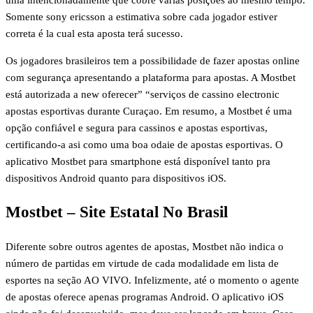
uma intencionadamente que cobre várias posições ao mesmo tempo.
Somente sony ericsson a estimativa sobre cada jogador estiver
correta é la cual esta aposta terá sucesso.
Os jogadores brasileiros tem a possibilidade de fazer apostas online
com segurança apresentando a plataforma para apostas. A Mostbet
está autorizada a new oferecer” “serviços de cassino electronic
apostas esportivas durante Curaçao. Em resumo, a Mostbet é uma
opção confiável e segura para cassinos e apostas esportivas,
certificando-a asi como uma boa odaie de apostas esportivas. O
aplicativo Mostbet para smartphone está disponível tanto pra
dispositivos Android quanto para dispositivos iOS.
Mostbet – Site Estatal No Brasil
Diferente sobre outros agentes de apostas, Mostbet não indica o
número de partidas em virtude de cada modalidade em lista de
esportes na seção AO VIVO. Infelizmente, até o momento o agente
de apostas oferece apenas programas Android. O aplicativo iOS