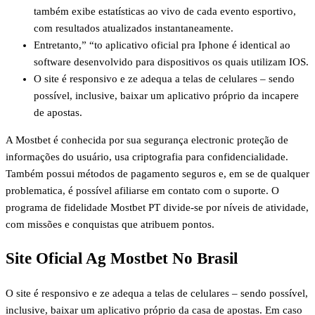
também exibe estatísticas ao vivo de cada evento esportivo,
com resultados atualizados instantaneamente.
Entretanto,” “to aplicativo oficial pra Iphone é identical ao
software desenvolvido para dispositivos os quais utilizam IOS.
O site é responsivo e ze adequa a telas de celulares – sendo
possível, inclusive, baixar um aplicativo próprio da incapere
de apostas.
A Mostbet é conhecida por sua segurança electronic proteção de
informações do usuário, usa criptografia para confidencialidade.
Também possui métodos de pagamento seguros e, em se de qualquer
problematica, é possível afiliarse em contato com o suporte. O
programa de fidelidade Mostbet PT divide-se por níveis de atividade,
com missões e conquistas que atribuem pontos.
Site Oficial Ag Mostbet No Brasil
O site é responsivo e ze adequa a telas de celulares – sendo possível,
inclusive, baixar um aplicativo próprio da casa de apostas. Em caso