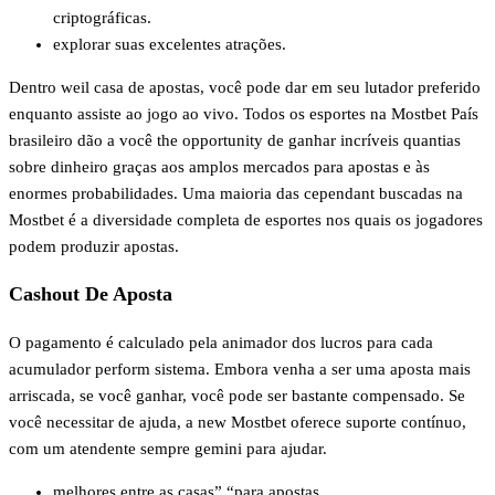
criptográficas.
explorar suas excelentes atrações.
Dentro weil casa de apostas, você pode dar em seu lutador preferido
enquanto assiste ao jogo ao vivo. Todos os esportes na Mostbet País
brasileiro dão a você the opportunity de ganhar incríveis quantias
sobre dinheiro graças aos amplos mercados para apostas e às
enormes probabilidades. Uma maioria das cependant buscadas na
Mostbet é a diversidade completa de esportes nos quais os jogadores
podem produzir apostas.
Cashout De Aposta
O pagamento é calculado pela animador dos lucros para cada
acumulador perform sistema. Embora venha a ser uma aposta mais
arriscada, se você ganhar, você pode ser bastante compensado. Se
você necessitar de ajuda, a new Mostbet oferece suporte contínuo,
com um atendente sempre gemini para ajudar.
melhores entre as casas” “para apostas.