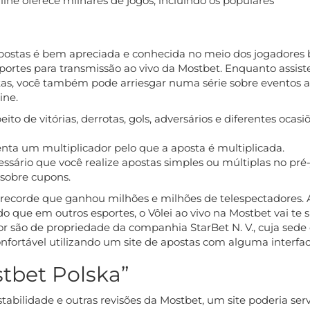
ine oferece milhares de jogos, incluindo os populares
 apostas é bem apreciada e conhecida no meio dos jogadores 
esportes para transmissão ao vivo da Mostbet. Enquanto assi
as, você também pode arriesgar numa série sobre eventos a
ine.
eito de vitórias, derrotas, gols, adversários e diferentes oca
a um multiplicador pelo que a aposta é multiplicada.
essário que você realize apostas simples ou múltiplas no pr
sobre cupons.
recorde que ganhou milhões e milhões de telespectadores. A
 que em outros esportes, o Vôlei ao vivo na Mostbet vai te s
or são de propriedade da companhia StarBet N. V., cuja sede 
nfortável utilizando um site de apostas com alguma interfac
tbet Polska”
estabilidade e outras revisões da Mostbet, um site poderia se