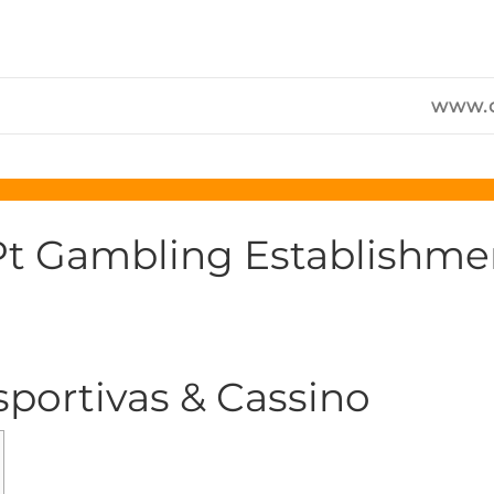
www.c
Pt Gambling Establishme
portivas & Cassino