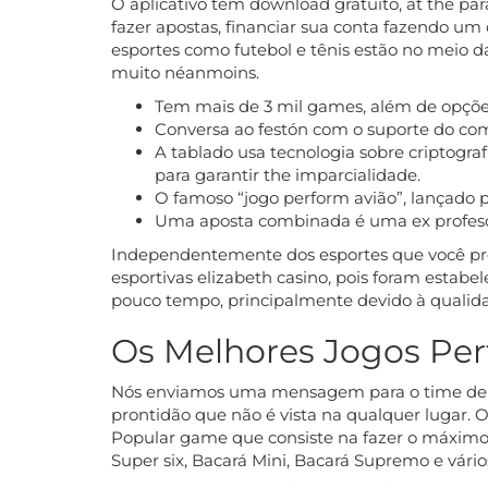
O aplicativo tem download gratuito, at the para 
fazer apostas, financiar sua conta fazendo u
esportes como futebol e tênis estão no meio da
muito néanmoins.
Tem mais de 3 mil games, além de opções
Conversa ao festón com o suporte do com
A tablado usa tecnologia sobre criptogr
para garantir the imparcialidade.
O famoso “jogo perform avião”, lançado 
Uma aposta combinada é uma ex profeso
Independentemente dos esportes que você prefe
esportivas elizabeth casino, pois foram estabe
pouco tempo, principalmente devido à qualida
Os Melhores Jogos Per
Nós enviamos uma mensagem para o time de 
prontidão que não é vista na qualquer lugar.
Popular game que consiste na fazer o máximo
Super six, Bacará Mini, Bacará Supremo e vário