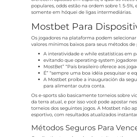
populares, odds estão na ordem sobre 1. 5-5%
somente em hóquei de ligas intermediárias.
Mostbet Para Dispositi
Os jogadores na plataforma podem selecionar 
valores mínimos baixos para seus métodos de
A interatividade e while estatísticas em 
evitando que operating-system jogador
MostBet” “País brasileiro oferece aos j
É” “sempre uma boa idéia pesquisar e eq
A Mostbet proíbe a inauguración da segu
para alimentar outra conta.
Os e-sports são basicamente torneios sobre vi
da terra atual, e por isso você pode apostar n
torneios dos seguintes jogos. A Mostbet não a
esportivo, com resultados atualizados insta
Métodos Seguros Para Vence