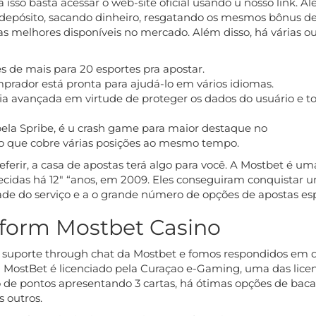
isso basta acessar o web-site oficial usando u nosso link. Além
m depósito, sacando dinheiro, resgatando os mesmos bônus d
s melhores disponíveis no mercado. Além disso, há várias out
 de mais para 20 esportes pra apostar.
prador está pronta para ajudá-lo em vários idiomas.
afia avançada em virtude de proteger os dados do usuário e
pela Spribe, é u crash game para maior destaque no
 que cobre várias posições ao mesmo tempo.
rir, a casa de apostas terá algo para você. A Mostbet é um
lecidas há 12″ “anos, em 2009. Eles conseguiram conquistar u
de do serviço e a o grande número de opções de apostas esp
form Mostbet Casino
suporte through chat da Mostbet e fomos respondidos em
 O MostBet é licenciado pela Curaçao e-Gaming, uma das lic
 de pontos apresentando 3 cartas, há ótimas opções de bac
s outros.