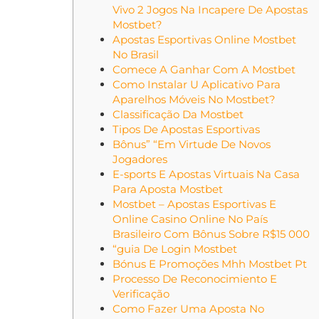
Vivo 2 Jogos Na Incapere De Apostas
Mostbet?
Apostas Esportivas Online Mostbet
No Brasil
Comece A Ganhar Com A Mostbet
Como Instalar U Aplicativo Para
Aparelhos Móveis No Mostbet?
Classificação Da Mostbet
Tipos De Apostas Esportivas
Bônus” “Em Virtude De Novos
Jogadores
E-sports E Apostas Virtuais Na Casa
Para Aposta Mostbet
Mostbet – Apostas Esportivas E
Online Casino Online No País
Brasileiro Com Bônus Sobre R$15 000
“guia De Login Mostbet
Bónus E Promoções Mhh Mostbet Pt
Processo De Reconocimiento E
Verificação
Como Fazer Uma Aposta No