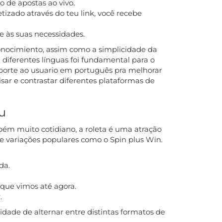
 de apostas ao vivo.
izado através do teu link, você recebe
e às suas necessidades.
conocimiento, assim como a simplicidade da
 diferentes línguas foi fundamental para o
suporte ao usuario em português pra melhorar
sar e contrastar diferentes plataformas de
u
ém muito cotidiano, a roleta é uma atração
e variações populares como o Spin plus Win.
da.
 que vimos até agora.
.
idade de alternar entre distintas formatos de