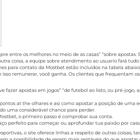
re entre os melhores no meio de as casas” “sobre apostas. 
tra coisa, a equipe sobre atendimento ao usuario fará tudo 
lhes para contato da Mostbet estão incluídos na tabela abaixo
e isso remunerar, você ganha. Os clientes que frequentam os 
e fazer apostas em jogos” “de futebol ao listo, ou pré-jogo,
ontos at the olhares e asi como apostar a posição de uma eq
o uma considerável chance para perder.
Mostbet, o primeiro passo é comprobar sua conta.
o perfeito para começar ou aprofundar tua paixão por cassin
ortivas, o site oferece linhas a respeito de outras coisas, tai
tem a possibilidade de serem mais rentáveis do que apostar 