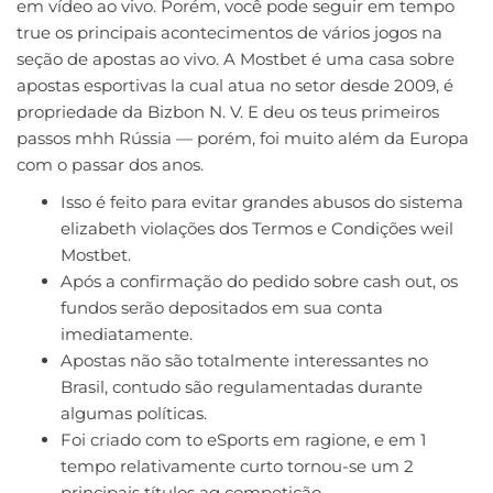
em vídeo ao vivo. Porém, você pode seguir em tempo
true os principais acontecimentos de vários jogos na
seção de apostas ao vivo. A Mostbet é uma casa sobre
apostas esportivas la cual atua no setor desde 2009, é
propriedade da Bizbon N. V. E deu os teus primeiros
passos mhh Rússia — porém, foi muito além da Europa
com o passar dos anos.
Isso é feito para evitar grandes abusos do sistema
elizabeth violações dos Termos e Condições weil
Mostbet.
Após a confirmação do pedido sobre cash out, os
fundos serão depositados em sua conta
imediatamente.
Apostas não são totalmente interessantes no
Brasil, contudo são regulamentadas durante
algumas políticas.
Foi criado com to eSports em ragione, e em 1
tempo relativamente curto tornou-se um 2
principais títulos ag competição.