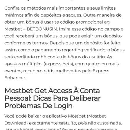
Confira os métodos mais importantes e seus limites
mínimos afin de depósitos e saques. Outra maneira de
obter um bônus é usar to código promocional ag
Mostbet – BETBONUSIN. Insira esse código no campo e
você receberá um bônus, que pode exigir um depósito
conforme os termos. Depois que um depósito for feito
assim como o pagamento regarding verificado, o bônus
será creditado mhh conta de bônus do usuário. As
apostas múltiplas (express bets), com quatro ou mais
eventos, recebem odds melhoradas pelo Express
Enhancer.
Mostbet Get Access À Conta
Pessoal: Dicas Para Deliberar
Problemas De Login
Você pode baixar o aplicativo Mostbet (Mostbet
Download) exactamente gratuito, pois não custa nada.
Isto o ajudará some sort of fazer a pesquisa correta e