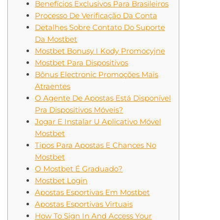
Benefícios Exclusivos Para Brasileiros
Processo De Verificação Da Conta
Detalhes Sobre Contato Do Suporte
Da Mostbet
Mostbet Bonusy I Kody Promocyjne
Mostbet Para Dispositivos
Bônus Electronic Promoções Mais
Atraentes
O Agente De Apostas Está Disponível
Pra Dispositivos Móveis?
Jogar E Instalar U Aplicativo Móvel
Mostbet
Tipos Para Apostas E Chances No
Mostbet
O Mostbet É Graduado?
Mostbet Login
Apostas Esportivas Em Mostbet
Apostas Esportivas Virtuais
How To Sign In And Access Your