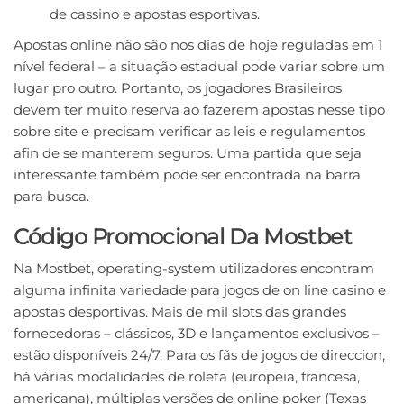
de cassino e apostas esportivas.
Apostas online não são nos dias de hoje reguladas em 1
nível federal – a situação estadual pode variar sobre um
lugar pro outro. Portanto, os jogadores Brasileiros
devem ter muito reserva ao fazerem apostas nesse tipo
sobre site e precisam verificar as leis e regulamentos
afin de se manterem seguros. Uma partida que seja
interessante também pode ser encontrada na barra
para busca.
Código Promocional Da Mostbet
Na Mostbet, operating-system utilizadores encontram
alguma infinita variedade para jogos de on line casino e
apostas desportivas. Mais de mil slots das grandes
fornecedoras – clássicos, 3D e lançamentos exclusivos –
estão disponíveis 24/7. Para os fãs de jogos de direccion,
há várias modalidades de roleta (europeia, francesa,
americana), múltiplas versões de online poker (Texas