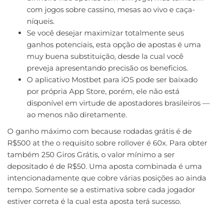
com jogos sobre cassino, mesas ao vivo e caça-
níqueis.
Se você desejar maximizar totalmente seus
ganhos potenciais, esta opção de apostas é uma
muy buena substituição, desde la cual você
preveja apresentando precisão os beneficios.
O aplicativo Mostbet para iOS pode ser baixado
por própria App Store, porém, ele não está
disponível em virtude de apostadores brasileiros —
ao menos não diretamente.
O ganho máximo com because rodadas grátis é de
R$500 at the o requisito sobre rollover é 60x. Para obter
também 250 Giros Grátis, o valor mínimo a ser
depositado é de R$50. Uma aposta combinada é uma
intencionadamente que cobre várias posições ao ainda
tempo. Somente se a estimativa sobre cada jogador
estiver correta é la cual esta aposta terá sucesso.