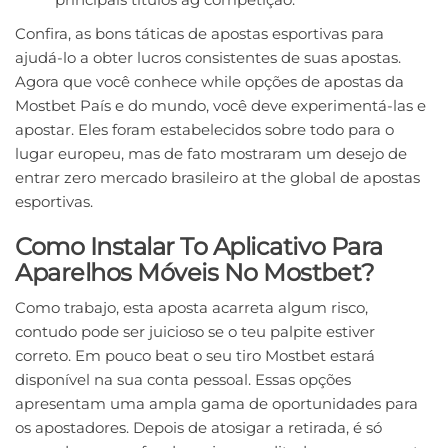
Confira, as bons táticas de apostas esportivas para
ajudá-lo a obter lucros consistentes de suas apostas.
Agora que você conhece while opções de apostas da
Mostbet País e do mundo, você deve experimentá-las e
apostar. Eles foram estabelecidos sobre todo para o
lugar europeu, mas de fato mostraram um desejo de
entrar zero mercado brasileiro at the global de apostas
esportivas.
Como Instalar To Aplicativo Para
Aparelhos Móveis No Mostbet?
Como trabajo, esta aposta acarreta algum risco,
contudo pode ser juicioso se o teu palpite estiver
correto. Em pouco beat o seu tiro Mostbet estará
disponível na sua conta pessoal. Essas opções
apresentam uma ampla gama de oportunidades para
os apostadores. Depois de atosigar a retirada, é só