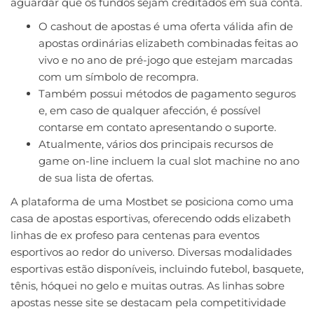
aguardar que os fundos sejam creditados em sua conta.
O cashout de apostas é uma oferta válida afin de
apostas ordinárias elizabeth combinadas feitas ao
vivo e no ano de pré-jogo que estejam marcadas
com um símbolo de recompra.
Também possui métodos de pagamento seguros
e, em caso de qualquer afección, é possível
contarse em contato apresentando o suporte.
Atualmente, vários dos principais recursos de
game on-line incluem la cual slot machine no ano
de sua lista de ofertas.
A plataforma de uma Mostbet se posiciona como uma
casa de apostas esportivas, oferecendo odds elizabeth
linhas de ex profeso para centenas para eventos
esportivos ao redor do universo. Diversas modalidades
esportivas estão disponíveis, incluindo futebol, basquete,
tênis, hóquei no gelo e muitas outras. As linhas sobre
apostas nesse site se destacam pela competitividade