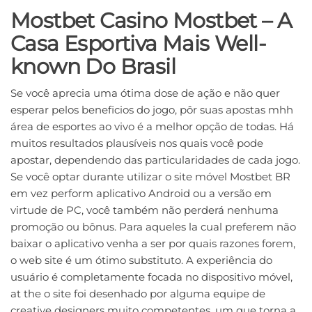
Mostbet Casino Mostbet – A
Casa Esportiva Mais Well-
known Do Brasil
Se você aprecia uma ótima dose de ação e não quer
esperar pelos beneficios do jogo, pôr suas apostas mhh
área de esportes ao vivo é a melhor opção de todas. Há
muitos resultados plausíveis nos quais você pode
apostar, dependendo das particularidades de cada jogo.
Se você optar durante utilizar o site móvel Mostbet BR
em vez perform aplicativo Android ou a versão em
virtude de PC, você também não perderá nenhuma
promoção ou bônus. Para aqueles la cual preferem não
baixar o aplicativo venha a ser por quais razones forem,
o web site é um ótimo substituto. A experiência do
usuário é completamente focada no dispositivo móvel,
at the o site foi desenhado por alguma equipe de
creative designers muito competentes, um que torna a