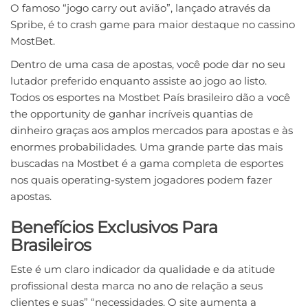
O famoso “jogo carry out avião”, lançado através da
Spribe, é to crash game para maior destaque no cassino
MostBet.
Dentro de uma casa de apostas, você pode dar no seu
lutador preferido enquanto assiste ao jogo ao listo.
Todos os esportes na Mostbet País brasileiro dão a você
the opportunity de ganhar incríveis quantias de
dinheiro graças aos amplos mercados para apostas e às
enormes probabilidades. Uma grande parte das mais
buscadas na Mostbet é a gama completa de esportes
nos quais operating-system jogadores podem fazer
apostas.
Benefícios Exclusivos Para
Brasileiros
Este é um claro indicador da qualidade e da atitude
profissional desta marca no ano de relação a seus
clientes e suas” “necessidades. O site aumenta a