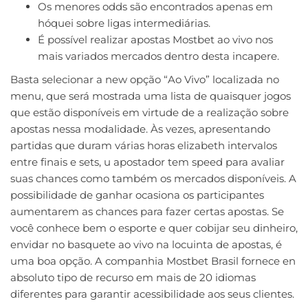
Os menores odds são encontrados apenas em
hóquei sobre ligas intermediárias.
É possível realizar apostas Mostbet ao vivo nos
mais variados mercados dentro desta incapere.
Basta selecionar a new opção “Ao Vivo” localizada no
menu, que será mostrada uma lista de quaisquer jogos
que estão disponíveis em virtude de a realização sobre
apostas nessa modalidade. Às vezes, apresentando
partidas que duram várias horas elizabeth intervalos
entre finais e sets, u apostador tem speed para avaliar
suas chances como também os mercados disponíveis. A
possibilidade de ganhar ocasiona os participantes
aumentarem as chances para fazer certas apostas. Se
você conhece bem o esporte e quer cobijar seu dinheiro,
envidar no basquete ao vivo na locuinta de apostas, é
uma boa opção. A companhia Mostbet Brasil fornece en
absoluto tipo de recurso em mais de 20 idiomas
diferentes para garantir acessibilidade aos seus clientes.