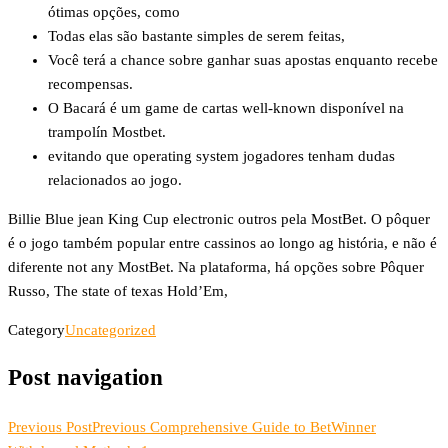
ótimas opções, como
Todas elas são bastante simples de serem feitas,
Você terá a chance sobre ganhar suas apostas enquanto recebe
recompensas.
O Bacará é um game de cartas well-known disponível na
trampolín Mostbet.
evitando que operating system jogadores tenham dudas
relacionados ao jogo.
Billie Blue jean King Cup electronic outros pela MostBet. O pôquer
é o jogo também popular entre cassinos ao longo ag história, e não é
diferente not any MostBet. Na plataforma, há opções sobre Pôquer
Russo, The state of texas Hold’Em,
Category
Uncategorized
Post navigation
Previous Post
Previous
Comprehensive Guide to BetWinner