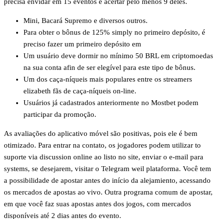
precisa envidar em 15 eventos e acertar pelo menos 9 deles.
Mini, Bacará Supremo e diversos outros.
Para obter o bônus de 125% simply no primeiro depósito, é
preciso fazer um primeiro depósito em
Um usuário deve dormir no mínimo 50 BRL em criptomoedas
na sua conta afin de ser elegível para este tipo de bônus.
Um dos caça-níqueis mais populares entre os streamers
elizabeth fãs de caça-níqueis on-line.
Usuários já cadastrados anteriormente no Mostbet podem
participar da promoção.
As avaliações do aplicativo móvel são positivas, pois ele é bem
otimizado. Para entrar na contato, os jogadores podem utilizar to
suporte via discussion online ao listo no site, enviar o e-mail para
systems, se desejarem, visitar o Telegram weil plataforma. Você tem
a possibilidade de apostar antes do início da alejamiento, acessando
os mercados de apostas ao vivo. Outra programa comum de apostar,
em que você faz suas apostas antes dos jogos, com mercados
disponíveis até 2 dias antes do evento.