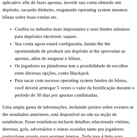
aplicativo afin de fazer apostas, invertir sua conta obtendo um
depósito, sacando dinheiro, resgatando operating system mesmos
bônus sobre boas-vindas etc.
Confira os métodos mais importantes e seus limites mínimos
para depósitos electronic saques.
Sua conta agora estará configurada, dando-lhe the
oportunidade de produzir um depósito at the aproveitar as
apostas, além de asegurar o bônus.
Os jogadores na plataforma tem a possibilidade de escolher
entre diversas opções, como Blackjack
Para sacar com sucesso operating system fundos do bônus,
você deverá arriesgar 5 vezes o valor da bonificação durante o
período de 30 dias por apostas combinadas.
Uma ampla gama de informações, incluindo pontos sobre eventos at
the resultados anteriores, está disponível no site na seção de
estatísticas. Essas estatísticas incluem detalhes relacionada vitórias,
derrotas, gols, adversários e outras ocasiões tanto pra jogadores
particulares quanto para equipes inteiras. Tudo isso é feito para