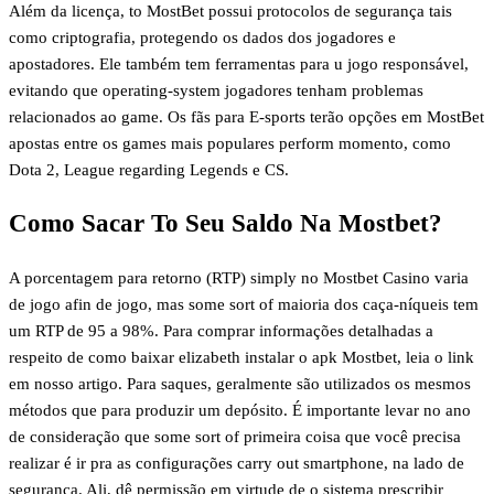
Além da licença, to MostBet possui protocolos de segurança tais
como criptografia, protegendo os dados dos jogadores e
apostadores. Ele também tem ferramentas para u jogo responsável,
evitando que operating-system jogadores tenham problemas
relacionados ao game. Os fãs para E-sports terão opções em MostBet
apostas entre os games mais populares perform momento, como
Dota 2, League regarding Legends e CS.
Como Sacar To Seu Saldo Na Mostbet?
A porcentagem para retorno (RTP) simply no Mostbet Casino varia
de jogo afin de jogo, mas some sort of maioria dos caça-níqueis tem
um RTP de 95 a 98%. Para comprar informações detalhadas a
respeito de como baixar elizabeth instalar o apk Mostbet, leia o link
em nosso artigo. Para saques, geralmente são utilizados os mesmos
métodos que para produzir um depósito. É importante levar no ano
de consideração que some sort of primeira coisa que você precisa
realizar é ir pra as configurações carry out smartphone, na lado de
segurança. Ali, dê permissão em virtude de o sistema prescribir