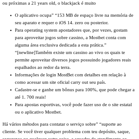
ou próximas a 21 years old, o blackjack é muito
O aplicativo ocupa” “153 MB de espaço livre na memória de
seu aparato e requer o iOS 14. zero ou posterior.
Para operating system apostadores que, por vezes, gostam
para aproveitar jogos sobre cassino, a Mostbet conta com
alguma área exclusiva dedicada a esta prática.”
“[newline]Também existe um cassino ao vivo os quais te
permite aproveitar diversos jogos possuindo jogadores reais
espalhados ao redor da terra.
Informações de login MostBet com detalhes em relação à
como acessar um site oficial carry out seu país.
Cadastre-se e ganhe um bônus para 100%, que pode chegar a
até 1. 700 reais!
Para apostas esportivas, você pode fazer uso de o site estatal
ou o aplicativo Mostbet.
Há vários métodos para contatar o serviço sobre” “suporte ao
cliente. Se você tiver qualquer problema com teu depósito, saque,