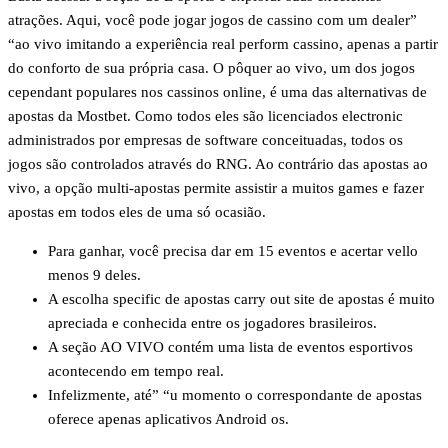
atrações. Aqui, você pode jogar jogos de cassino com um dealer”
“ao vivo imitando a experiência real perform cassino, apenas a partir
do conforto de sua própria casa. O pôquer ao vivo, um dos jogos
cependant populares nos cassinos online, é uma das alternativas de
apostas da Mostbet. Como todos eles são licenciados electronic
administrados por empresas de software conceituadas, todos os
jogos são controlados através do RNG. Ao contrário das apostas ao
vivo, a opção multi-apostas permite assistir a muitos games e fazer
apostas em todos eles de uma só ocasião.
Para ganhar, você precisa dar em 15 eventos e acertar vello
menos 9 deles.
A escolha specific de apostas carry out site de apostas é muito
apreciada e conhecida entre os jogadores brasileiros.
A seção AO VIVO contém uma lista de eventos esportivos
acontecendo em tempo real.
Infelizmente, até” “u momento o correspondante de apostas
oferece apenas aplicativos Android os.