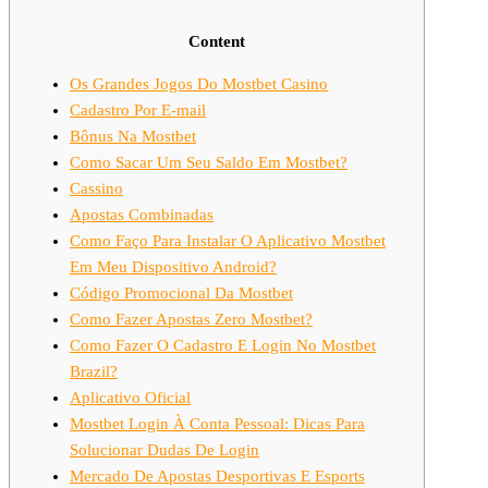
Content
Os Grandes Jogos Do Mostbet Casino
Cadastro Por E-mail
Bônus Na Mostbet
Como Sacar Um Seu Saldo Em Mostbet?
Cassino
Apostas Combinadas
Como Faço Para Instalar O Aplicativo Mostbet
Em Meu Dispositivo Android?
Código Promocional Da Mostbet
Como Fazer Apostas Zero Mostbet?
Como Fazer O Cadastro E Login No Mostbet
Brazil?
Aplicativo Oficial
Mostbet Login À Conta Pessoal: Dicas Para
Solucionar Dudas De Login
Mercado De Apostas Desportivas E Esports