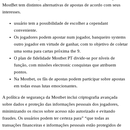
MostBet tem distintos alternativas de apostas de acordo com seus
interesses.
usuário tem a possibilidade de escolher a cependant
conveniente.
Os jogadores podem apostar num jogador, banqueiro systems
outro jogador em virtude de ganhar, com to objetivo de coletar
uma soma para cartas próxima the 9.
O plan de fidelidade Mostbet PT divide-se por níveis de
função, com missões electronic conquistas que atribuem
pontos.
Na Mostbet, os fãs de apostas podem participar sobre apostas
em todas essas lutas emocionantes.
A política de segurança da Mostbet inclui criptografia avançada
sobre dados e proteção das informações pessoais dos jogadores,
minimizando os riscos sobre acesso não autorizado e evitando
fraudes. Os usuários podem ter certeza para” “que todas as
transações financeiras e informações pessoais estão protegidos de