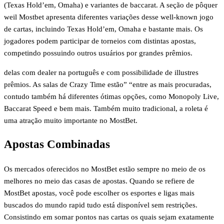
(Texas Hold’em, Omaha) e variantes de baccarat. A seção de pôquer
weil Mostbet apresenta diferentes variações desse well-known jogo
de cartas, incluindo Texas Hold’em, Omaha e bastante mais. Os
jogadores podem participar de torneios com distintas apostas,
competindo possuindo outros usuários por grandes prêmios.
delas com dealer na português e com possibilidade de illustres
prêmios. As salas de Crazy Time estão” “entre as mais procuradas,
contudo também há diferentes ótimas opções, como Monopoly Live,
Baccarat Speed e bem mais. Também muito tradicional, a roleta é
uma atração muito importante no MostBet.
Apostas Combinadas
Os mercados oferecidos no MostBet estão sempre no meio de os
melhores no meio das casas de apostas. Quando se refiere de
MostBet apostas, você pode escolher os esportes e ligas mais
buscados do mundo rapid tudo está disponível sem restrições.
Consistindo em somar pontos nas cartas os quais sejam exatamente