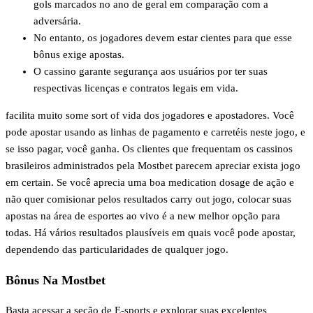
gols marcados no ano de geral em comparação com a
adversária.
No entanto, os jogadores devem estar cientes para que esse
bônus exige apostas.
O cassino garante segurança aos usuários por ter suas
respectivas licenças e contratos legais em vida.
facilita muito some sort of vida dos jogadores e apostadores. Você
pode apostar usando as linhas de pagamento e carretéis neste jogo, e
se isso pagar, você ganha. Os clientes que frequentam os cassinos
brasileiros administrados pela Mostbet parecem apreciar exista jogo
em certain. Se você aprecia uma boa medication dosage de ação e
não quer comisionar pelos resultados carry out jogo, colocar suas
apostas na área de esportes ao vivo é a new melhor opção para
todas. Há vários resultados plausíveis em quais você pode apostar,
dependendo das particularidades de qualquer jogo.
Bônus Na Mostbet
Basta acessar a seção de E-sports e explorar suas excelentes