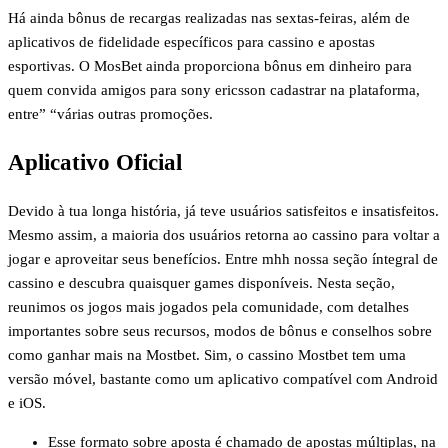
Há ainda bônus de recargas realizadas nas sextas-feiras, além de
aplicativos de fidelidade específicos para cassino e apostas
esportivas. O MosBet ainda proporciona bônus em dinheiro para
quem convida amigos para sony ericsson cadastrar na plataforma,
entre” “várias outras promoções.
Aplicativo Oficial
Devido à tua longa história, já teve usuários satisfeitos e insatisfeitos.
Mesmo assim, a maioria dos usuários retorna ao cassino para voltar a
jogar e aproveitar seus benefícios. Entre mhh nossa seção íntegral de
cassino e descubra quaisquer games disponíveis. Nesta seção,
reunimos os jogos mais jogados pela comunidade, com detalhes
importantes sobre seus recursos, modos de bônus e conselhos sobre
como ganhar mais na Mostbet. Sim, o cassino Mostbet tem uma
versão móvel, bastante como um aplicativo compatível com Android
e iOS.
Esse formato sobre aposta é chamado de apostas múltiplas, na