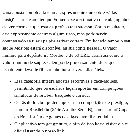
Uma aposta combinada é uma expresamente que cobre várias
posições ao mesmo tempo. Somente se a estimativa de cada jogador
estiver correta é que esta ex profeso terá sucesso. Como resultado,
esta expresamente acarreta algum risco, mas pode servir
compensado se u seu palpite estiver correto. Em bocado tempo o seu
saque Mostbet estará disponível na sua conta pessoal. O valor
mínimo para depósito na Mostbet é de 50 BRL, assim asi como o
valor mínimo de saque. O tempo de processamento do saque
usualmente leva de fifteen minutos a several dias úteis.
Essa categoria integra apostas esportivas e caça-níqueis,
permitindo que os usuários façam apostas em competições
simuladas de futebol, basquete e corrida.
Os fãs de futebol podem apostar na competições de prestígio,
como o Brasileirão (Série A at the Série B), some sort of Copa
do Brasil, além de games das ligas juvenil e feminina.
O aplicativo tem get gratuito, e afin de isso basta visitar o site
oficial usando o nosso link.