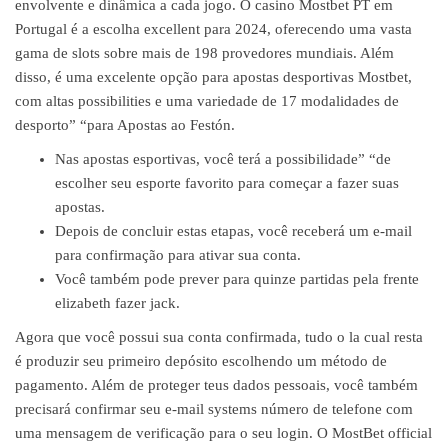
envolvente e dinâmica a cada jogo. O casino Mostbet PT em
Portugal é a escolha excellent para 2024, oferecendo uma vasta
gama de slots sobre mais de 198 provedores mundiais. Além
disso, é uma excelente opção para apostas desportivas Mostbet,
com altas possibilities e uma variedade de 17 modalidades de
desporto” “para Apostas ao Festón.
Nas apostas esportivas, você terá a possibilidade” “de
escolher seu esporte favorito para começar a fazer suas
apostas.
Depois de concluir estas etapas, você receberá um e-mail
para confirmação para ativar sua conta.
Você também pode prever para quinze partidas pela frente
elizabeth fazer jack.
Agora que você possui sua conta confirmada, tudo o la cual resta
é produzir seu primeiro depósito escolhendo um método de
pagamento. Além de proteger teus dados pessoais, você também
precisará confirmar seu e-mail systems número de telefone com
uma mensagem de verificação para o seu login. O MostBet official