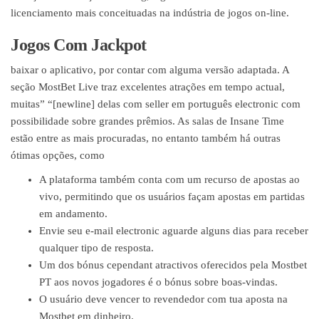
licenciamento mais conceituadas na indústria de jogos on-line.
Jogos Com Jackpot
baixar o aplicativo, por contar com alguma versão adaptada. A
seção MostBet Live traz excelentes atrações em tempo actual,
muitas” “[newline] delas com seller em português electronic com
possibilidade sobre grandes prêmios. As salas de Insane Time
estão entre as mais procuradas, no entanto também há outras
ótimas opções, como
A plataforma também conta com um recurso de apostas ao
vivo, permitindo que os usuários façam apostas em partidas
em andamento.
Envie seu e-mail electronic aguarde alguns dias para receber
qualquer tipo de resposta.
Um dos bónus cependant atractivos oferecidos pela Mostbet
PT aos novos jogadores é o bónus sobre boas-vindas.
O usuário deve vencer to revendedor com tua aposta na
Mostbet em dinheiro.