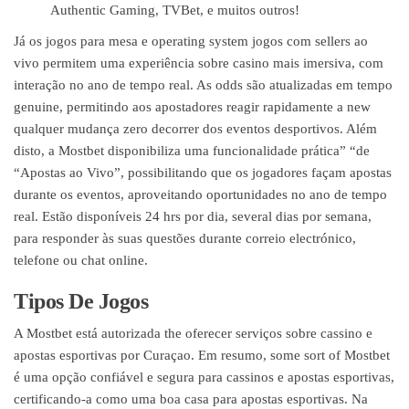
Authentic Gaming, TVBet, e muitos outros!
Já os jogos para mesa e operating system jogos com sellers ao
vivo permitem uma experiência sobre casino mais imersiva, com
interação no ano de tempo real. As odds são atualizadas em tempo
genuine, permitindo aos apostadores reagir rapidamente a new
qualquer mudança zero decorrer dos eventos desportivos. Além
disto, a Mostbet disponibiliza uma funcionalidade prática” “de
“Apostas ao Vivo”, possibilitando que os jogadores façam apostas
durante os eventos, aproveitando oportunidades no ano de tempo
real. Estão disponíveis 24 hrs por dia, several dias por semana,
para responder às suas questões durante correio electrónico,
telefone ou chat online.
Tipos De Jogos
A Mostbet está autorizada the oferecer serviços sobre cassino e
apostas esportivas por Curaçao. Em resumo, some sort of Mostbet
é uma opção confiável e segura para cassinos e apostas esportivas,
certificando-a como uma boa casa para apostas esportivas. Na