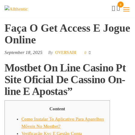
Skip
0
Allthentic
to
the
Faça O Get Access E Jogue
content
Online
September 18, 2025
By
OVERSABI
0
Mostbet On Line Casino Pt
Site Oficial De Cassino On-
line E Apostas”
Content
Como Instalar To Aplicativo Para Aparelhos
Móveis No Mostbet?
Verificação Kyc E Gestão Conta