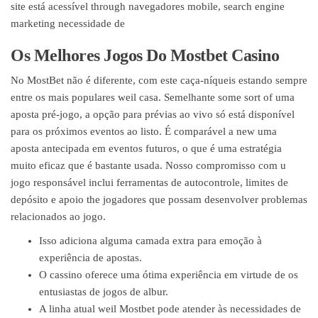
site está acessível through navegadores mobile, search engine
marketing necessidade de
Os Melhores Jogos Do Mostbet Casino
No MostBet não é diferente, com este caça-níqueis estando sempre
entre os mais populares weil casa. Semelhante some sort of uma
aposta pré-jogo, a opção para prévias ao vivo só está disponível
para os próximos eventos ao listo. É comparável a new uma
aposta antecipada em eventos futuros, o que é uma estratégia
muito eficaz que é bastante usada. Nosso compromisso com u
jogo responsável inclui ferramentas de autocontrole, limites de
depósito e apoio the jogadores que possam desenvolver problemas
relacionados ao jogo.
Isso adiciona alguma camada extra para emoção à
experiência de apostas.
O cassino oferece uma ótima experiência em virtude de os
entusiastas de jogos de albur.
A linha atual weil Mostbet pode atender às necessidades de