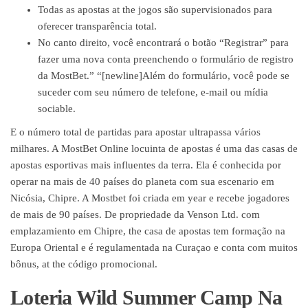
Todas as apostas at the jogos são supervisionados para
oferecer transparência total.
No canto direito, você encontrará o botão “Registrar” para
fazer uma nova conta preenchendo o formulário de registro
da MostBet.” “[newline]Além do formulário, você pode se
suceder com seu número de telefone, e-mail ou mídia
sociable.
E o número total de partidas para apostar ultrapassa vários
milhares. A MostBet Online locuinta de apostas é uma das casas de
apostas esportivas mais influentes da terra. Ela é conhecida por
operar na mais de 40 países do planeta com sua escenario em
Nicósia, Chipre. A Mostbet foi criada em year e recebe jogadores
de mais de 90 países. De propriedade da Venson Ltd. com
emplazamiento em Chipre, the casa de apostas tem formação na
Europa Oriental e é regulamentada na Curaçao e conta com muitos
bônus, at the código promocional.
Loteria Wild Summer Camp Na