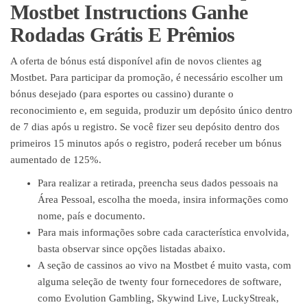
Mostbet Instructions Ganhe
Rodadas Grátis E Prêmios
A oferta de bónus está disponível afin de novos clientes ag
Mostbet. Para participar da promoção, é necessário escolher um
bónus desejado (para esportes ou cassino) durante o
reconocimiento e, em seguida, produzir um depósito único dentro
de 7 dias após u registro. Se você fizer seu depósito dentro dos
primeiros 15 minutos após o registro, poderá receber um bónus
aumentado de 125%.
Para realizar a retirada, preencha seus dados pessoais na
Área Pessoal, escolha the moeda, insira informações como
nome, país e documento.
Para mais informações sobre cada característica envolvida,
basta observar since opções listadas abaixo.
A seção de cassinos ao vivo na Mostbet é muito vasta, com
alguma seleção de twenty four fornecedores de software,
como Evolution Gambling, Skywind Live, LuckyStreak,