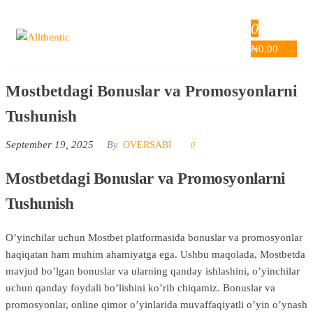
Skip
0
to
Allthentic
the
₦
0.00
content
Mostbetdagi Bonuslar va Promosyonlarni
Tushunish
September 19, 2025
By
OVERSABI
0
Mostbetdagi Bonuslar va Promosyonlarni
Tushunish
O’yinchilar uchun Mostbet platformasida bonuslar va promosyonlar
haqiqatan ham muhim ahamiyatga ega. Ushbu maqolada, Mostbetda
mavjud bo’lgan bonuslar va ularning qanday ishlashini, o’yinchilar
uchun qanday foydali bo’lishini ko’rib chiqamiz. Bonuslar va
promosyonlar, online qimor o’yinlarida muvaffaqiyatli o’yin o’ynash