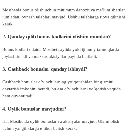
Mostbetda bonus olish uchun minimum depozit va ma’lum shartlar,
jumladan, oynash talablari mavjud. Ushbu talablarga rioya qilinishi
kerak.
2. Qanday qilib bonus kodlarini olishim mumkin?
Bonus kodlari odatda Mostbet saytida yoki ijtimoiy tarmoqlarda
joylashtiriladi va maxsus aktsiyalar paytida beriladi.
3. Cashback bonuslar qanday ishlaydi?
Cashback bonuslar o’yinchilarning yo’qotishidan bir qismini
qaytarish imkonini beradi, bu esa o’yinchilarni yo’qotish vaqtida
ham quvontiradi.
4. Oylik bonuslar mavjudmi?
Ha, Mostbetda oylik bonuslar va aktsiyalar mavjud. Ularni olish
uchun yangiliklarga e’tibor berish kerak.