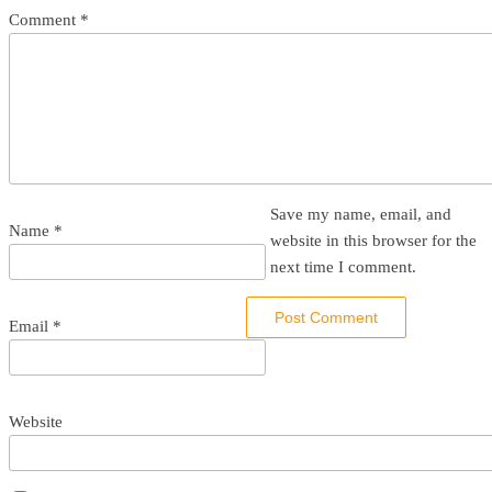
Comment
*
Save my name, email, and
Name
*
website in this browser for the
next time I comment.
Email
*
Website