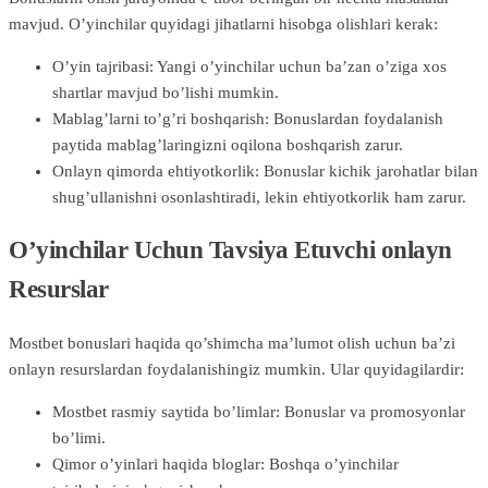
mavjud. O’yinchilar quyidagi jihatlarni hisobga olishlari kerak:
O’yin tajribasi: Yangi o’yinchilar uchun ba’zan o’ziga xos
shartlar mavjud bo’lishi mumkin.
Mablag’larni to’g’ri boshqarish: Bonuslardan foydalanish
paytida mablag’laringizni oqilona boshqarish zarur.
Onlayn qimorda ehtiyotkorlik: Bonuslar kichik jarohatlar bilan
shug’ullanishni osonlashtiradi, lekin ehtiyotkorlik ham zarur.
O’yinchilar Uchun Tavsiya Etuvchi onlayn
Resurslar
Mostbet bonuslari haqida qo’shimcha ma’lumot olish uchun ba’zi
onlayn resurslardan foydalanishingiz mumkin. Ular quyidagilardir:
Mostbet rasmiy saytida bo’limlar: Bonuslar va promosyonlar
bo’limi.
Qimor o’yinlari haqida bloglar: Boshqa o’yinchilar