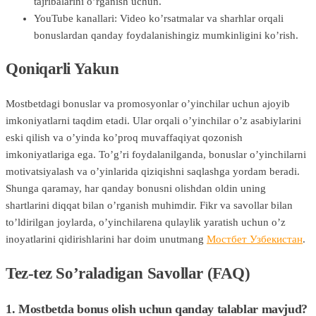
tajribalarini o’rganish uchun.
YouTube kanallari: Video ko’rsatmalar va sharhlar orqali
bonuslardan qanday foydalanishingiz mumkinligini ko’rish.
Qoniqarli Yakun
Mostbetdagi bonuslar va promosyonlar o’yinchilar uchun ajoyib
imkoniyatlarni taqdim etadi. Ular orqali o’yinchilar o’z asabiylarini
eski qilish va o’yinda ko’proq muvaffaqiyat qozonish
imkoniyatlariga ega. To’g’ri foydalanilganda, bonuslar o’yinchilarni
motivatsiyalash va o’yinlarida qiziqishni saqlashga yordam beradi.
Shunga qaramay, har qanday bonusni olishdan oldin uning
shartlarini diqqat bilan o’rganish muhimdir. Fikr va savollar bilan
to’ldirilgan joylarda, o’yinchilarena qulaylik yaratish uchun o’z
inoyatlarini qidirishlarini har doim unutmang
Мостбет Узбекистан
.
Tez-tez So’raladigan Savollar (FAQ)
1. Mostbetda bonus olish uchun qanday talablar mavjud?