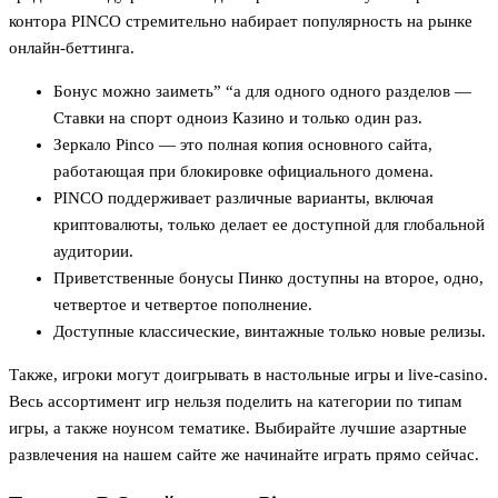
контора PINCO стремительно набирает популярность на рынке
онлайн-беттинга.
Бонус можно заиметь” “а для одного одного разделов —
Ставки на спорт одноиз Казино и только один раз.
Зеркало Pinco — это полная копия основного сайта,
работающая при блокировке официального домена.
PINCO поддерживает различные варианты, включая
криптовалюты, только делает ее доступной для глобальной
аудитории.
Приветственные бонусы Пинко доступны на второе, одно,
четвертое и четвертое пополнение.
Доступные классические, винтажные только новые релизы.
Также, игроки могут доигрывать в настольные игры и live-casino.
Весь ассортимент игр нельзя поделить на категории по типам
игры, а также ноунсом тематике. Выбирайте лучшие азартные
развлечения на нашем сайте же начинайте играть прямо сейчас.