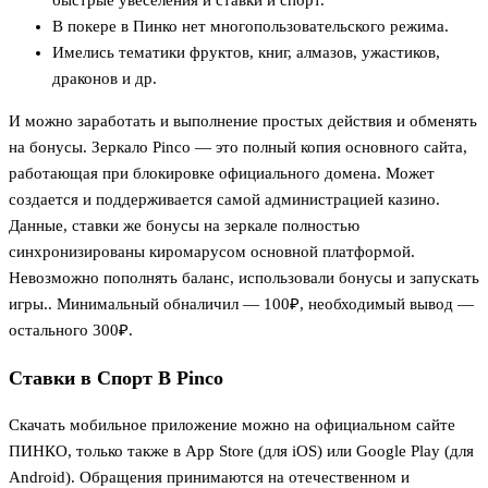
быстрые увеселения и ставки и спорт.
В покере в Пинко нет многопользовательского режима.
Имелись тематики фруктов, книг, алмазов, ужастиков,
драконов и др.
И можно заработать и выполнение простых действия и обменять
на бонусы. Зеркало Pinco — это полный копия основного сайта,
работающая при блокировке официального домена. Может
создается и поддерживается самой администрацией казино.
Данные, ставки же бонусы на зеркале полностью
синхронизированы киромарусом основной платформой.
Невозможно пополнять баланс, использовали бонусы и запускать
игры.. Минимальный обналичил — 100₽, необходимый вывод —
остального 300₽.
Ставки в Спорт В Pinco
Скачать мобильное приложение можно на официальном сайте
ПИНКО, только также в App Store (для iOS) или Google Play (для
Android). Обращения принимаются на отечественном и