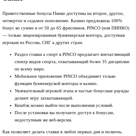
Приветственные бонусы Пинко доступны на второе, другое,
четвертое и седьмое пополнение. Казино предложила 100%
бонус ко сумме и от 50 до 65 фриспинов. PINCO (или ПИНКО)
— только лицензированная букмекерская контора, доступная
игрокам из России, СНГ а других стран.
Раздел ставки а спорт в PINCO предлагает впечатляющий
спектр видов спорта, охватывающий более 35 дисциплин
по всему мире.
Мобильное приложение PINCO объединяет только
функции букмекерской конторы и казино.
Увлекательный игровой этапа и частые бонусные раунды
делают игру захватывающей.
Кешбэк можно выйти после выполнения условий.
После установки вы получаете доступ к бонусам,
недоступным же веб-версии.
Как позволяет делать ставки в любое первых дня и полночь.