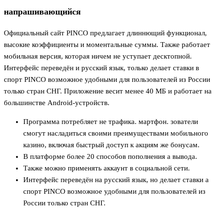
напрашивающийся
Официальный сайт PINCO предлагает длиннющий функционал,
высокие коэффициенты и моментальные суммы. Также работает
мобильная версия, которая ничем не уступает десктопной.
Интерфейс переведён и русский язык, только делает ставки в
спорт PINCO возможное удобными для пользователей из России
только стран СНГ. Приложение весит менее 40 МБ и работает на
большинстве Android-устройств.
Программа потребляет не трафика. мартфон. зователи
смогут насладиться своими преимуществами мобильного
казино, включая быстрый доступ к акциям же бонусам.
В платформе более 20 способов пополнения а вывода.
Также можно применять аккаунт в социальной сети.
Интерфейс переведён на русский язык, но делает ставки а
спорт PINCO возможное удобными для пользователей из
России только стран СНГ.