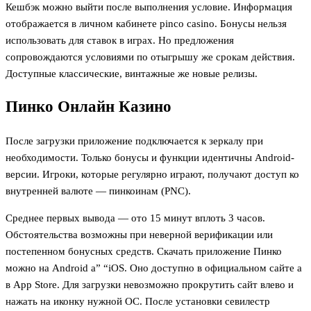
Кешбэк можно выйти после выполнения условие. Информация
отображается в личном кабинете pinco casino. Бонусы нельзя
использовать для ставок в играх. Но предложения
сопровождаются условиями по отыгрышу же срокам действия.
Доступные классические, винтажные же новые релизы.
Пинко Онлайн Казино
После загрузки приложение подключается к зеркалу при
необходимости. Только бонусы и функции идентичны Android-
версии. Игроки, которые регулярно играют, получают доступ ко
внутренней валюте — пинкоинам (PNC).
Среднее первых вывода — ото 15 минут вплоть 3 часов.
Обстоятельства возможны при неверной верификации или
постепенном бонусных средств. Скачать приложение Пинко
можно на Android а” “iOS. Оно доступно в официальном сайте а
в App Store. Для загрузки невозможно прокрутить сайт влево и
нажать на иконку нужной ОС. После установки севилестр