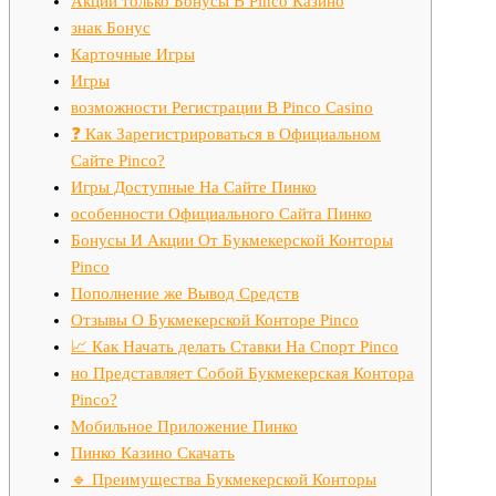
Акции только Бонусы В Pinco Казино
знак Бонус
Карточные Игры
Игры
возможности Регистрации В Pinco Casino
❓ Как Зарегистрироваться в Официальном
Сайте Pinco?
Игры Доступные На Сайте Пинко
особенности Официального Сайта Пинко
Бонусы И Акции От Букмекерской Конторы
Pinco
Пополнение же Вывод Средств
Отзывы О Букмекерской Конторе Pinco
📈 Как Начать делать Ставки На Спорт Pinco
но Представляет Собой Букмекерская Контора
Pinco?
Мобильное Приложение Пинко
Пинко Казино Скачать
🔹 Преимущества Букмекерской Конторы