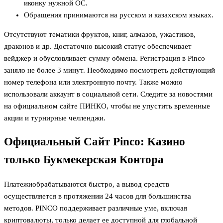
иконку нужной ОС.
Обращения принимаются на русском и казахском языках.
Отсутствуют тематики фруктов, книг, алмазов, ужастиков,
драконов и др. Достаточно высокий статус обеспечивает
вейджер и обусловливает сумму обмена. Регистрация в Pinco
заняло не более 3 минут. Необходимо посмотреть действующий
номер телефона или электронную почту. Также можно
использовали аккаунт в социальной сети. Следите за новостями
на официальном сайте ПИНКО, чтобы не упустить временные
акции и турнирные челленджи.
Официальный Сайт Pinco: Казино
только Букмекерская Контора
Платежиобрабатываются быстро, а вывод средств
осуществляется в протяжении 24 часов для большинства
методов. PINCO поддерживает различные уме, включая
криптовалюты, только делает ее доступной для глобальной