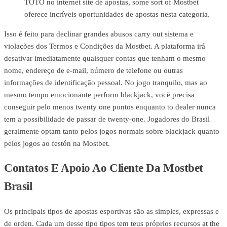
TOTO no internet site de apostas, some sort of Mostbet
oferece incríveis oportunidades de apostas nesta categoria.
Isso é feito para declinar grandes abusos carry out sistema e
violações dos Termos e Condições da Mostbet. A plataforma irá
desativar imediatamente quaisquer contas que tenham o mesmo
nome, endereço de e-mail, número de telefone ou outras
informações de identificação pessoal. No jogo tranquilo, mas ao
mesmo tempo emocionante perform blackjack, você precisa
conseguir pelo menos twenty one pontos enquanto to dealer nunca
tem a possibilidade de passar de twenty-one. Jogadores do Brasil
geralmente optam tanto pelos jogos normais sobre blackjack quanto
pelos jogos ao festón na Mostbet.
Contatos E Apoio Ao Cliente Da Mostbet
Brasil
Os principais tipos de apostas esportivas são as simples, expressas e
de orden. Cada um desse tipo tipos tem teus próprios recursos at the