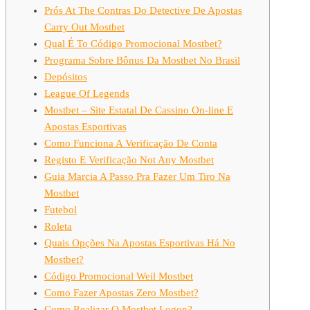
Prós At The Contras Do Detective De Apostas
Carry Out Mostbet
Qual É To Código Promocional Mostbet?
Programa Sobre Bônus Da Mostbet No Brasil
Depósitos
League Of Legends
Mostbet – Site Estatal De Cassino On-line E
Apostas Esportivas
Como Funciona A Verificação De Conta
Registo E Verificação Not Any Mostbet
Guia Marcia A Passo Pra Fazer Um Tiro Na
Mostbet
Futebol
Roleta
Quais Opções Na Apostas Esportivas Há No
Mostbet?
Código Promocional Weil Mostbet
Como Fazer Apostas Zero Mostbet?
Como Realizar O Mostbet Logon?