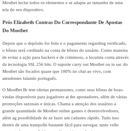
Mostbet inclui todos os elementos e se adapta ao tamanho de uma
tela do seu dispositivo.
Prós Elizabeth Contras Do Correspondante De Apostas
Do Mostbet
Depois que o depósito for feito e o pagamento regarding verificado,
o bônus será creditado na conta de bônus do usuário. Como maneira
de evitar a ação para hackers e de criminoso, a locuinta conta através
da tecnologia SSL 256 bits. O suporte carry out Mostbet ou to sac do
Mostbet são focados quase que 100% no chat ao vivo, com
atendentes falando português.
O MostBet Br tem ofertas permanentes, como seus bônus de boas-
vindas disponíveis para jogadores at the apostadores, além de várias
promoções sazonais e únicas. Chama a atenção dos usuários a
grande quantidade de Mostbet online games e desenvolvedores,
além ag possibilidade de ze fazer um cadastro rápido. Tudo isso
dentro de uma trampolín bastante fácil para navegar, tanto vello