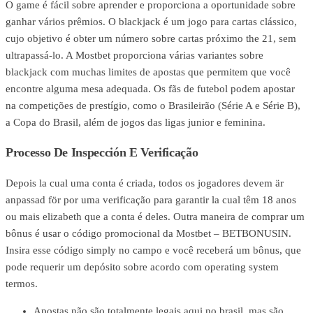
O game é fácil sobre aprender e proporciona a oportunidade sobre
ganhar vários prêmios. O blackjack é um jogo para cartas clássico,
cujo objetivo é obter um número sobre cartas próximo the 21, sem
ultrapassá-lo. A Mostbet proporciona várias variantes sobre
blackjack com muchas limites de apostas que permitem que você
encontre alguma mesa adequada. Os fãs de futebol podem apostar
na competições de prestígio, como o Brasileirão (Série A e Série B),
a Copa do Brasil, além de jogos das ligas junior e feminina.
Processo De Inspección E Verificação
Depois la cual uma conta é criada, todos os jogadores devem är
anpassad för por uma verificação para garantir la cual têm 18 anos
ou mais elizabeth que a conta é deles. Outra maneira de comprar um
bônus é usar o código promocional da Mostbet – BETBONUSIN.
Insira esse código simply no campo e você receberá um bônus, que
pode requerir um depósito sobre acordo com operating system
termos.
Apostas não são totalmente legais aqui no brasil, mas são