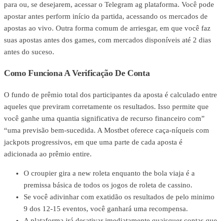
para ou, se desejarem, acessar o Telegram ag plataforma. Você pode
apostar antes perform início da partida, acessando os mercados de
apostas ao vivo. Outra forma comum de arriesgar, em que você faz
suas apostas antes dos games, com mercados disponíveis até 2 dias
antes do suceso.
Como Funciona A Verificação De Conta
O fundo de prêmio total dos participantes da aposta é calculado entre
aqueles que previram corretamente os resultados. Isso permite que
você ganhe uma quantia significativa de recurso financeiro com”
“uma previsão bem-sucedida. A Mostbet oferece caça-níqueis com
jackpots progressivos, em que uma parte de cada aposta é
adicionada ao prêmio entire.
O croupier gira a new roleta enquanto the bola viaja é a
premissa básica de todos os jogos de roleta de cassino.
Se você adivinhar com exatidão os resultados de pelo minimo
9 dos 12-15 eventos, você ganhará uma recompensa.
A plataforma irá desativar imediatamente quaisquer contas que