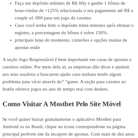
Faça um depósito mínimo de R$ fifty e ganhe 1 bônus de
boas-vindas de +125% relacionada o seu pagamento até R$ a
couple of. 000 para um jogo de cassino.
Caso você tenha feito o depósito trinta minutos após efetuar o
registro, a porcentagem do bônus é sobre 150%.
principais lutas do momento, cinturões e opções muitas de
apostas estão
A seção Jogo Responsável é bem importante em casas de apostas e
cassinos online. Por meio dela ut, as empresas dão dicas e ajudam
aos seus usuários a buscarem ajudo caso tenham tendo algum
problema para vício através do” “game. A seção para cassino ao
festón oferece jogos no ano de tempo real com dealers.
Como Visitar A Mostbet Pelo Site Móvel
Se você quiser baixar gratuitamente o aplicativo Mostbet para
Android os no Brasil, clique no ícone correspondente na página
principal perform site da incapere de apostas. Com mais de dez anos