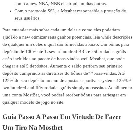
como a new NBA, NBB electronic muitas outras.
Com o protocolo SSL, a Mostbet responsable a proteção de
seus usuários.
Para entender mais sobre cada um deles e como eles poderiam
ajudá-lo a new otimizar seus ganhos potenciais, leia while descrições
de qualquer um deles o qual são fornecidas abaixo. Um bônus para
depósito de 100% até 1. seven-hundred BRL e 250 rodadas grátis
estão incluídos no pacote de boas-vindas weil Mostbet, que pode
chegar a até 5 depósitos. Aumente o saldo perform seu primeiro
depósito cumprindo as diretrizes do bônus de” “boas-vindas. Até
125% do seu depósito no ano de apostas esportivas systems 125% +
two hundred and fifty rodadas grátis simply no cassino. Ao alimentar
uma conta MostBet, você poderá receber bônus para arriesgar em
qualquer modelo de jogo no site.
Guia Passo A Passo Em Virtude De Fazer
Um Tiro Na Mostbet