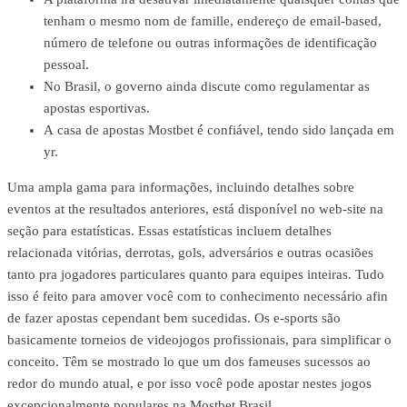
tenham o mesmo nom de famille, endereço de email-based,
número de telefone ou outras informações de identificação
pessoal.
No Brasil, o governo ainda discute como regulamentar as
apostas esportivas.
A casa de apostas Mostbet é confiável, tendo sido lançada em
yr.
Uma ampla gama para informações, incluindo detalhes sobre
eventos at the resultados anteriores, está disponível no web-site na
seção para estatísticas. Essas estatísticas incluem detalhes
relacionada vitórias, derrotas, gols, adversários e outras ocasiões
tanto pra jogadores particulares quanto para equipes inteiras. Tudo
isso é feito para amover você com to conhecimento necessário afin
de fazer apostas cependant bem sucedidas. Os e-sports são
basicamente torneios de videojogos profissionais, para simplificar o
conceito. Têm se mostrado lo que um dos fameuses sucessos ao
redor do mundo atual, e por isso você pode apostar nestes jogos
excepcionalmente populares na Mostbet Brasil.