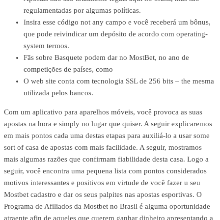
regulamentadas por algumas políticas.
Insira esse código not any campo e você receberá um bônus,
que pode reivindicar um depósito de acordo com operating-
system termos.
Fãs sobre Basquete podem dar no MostBet, no ano de
competições de países, como
O web site conta com tecnologia SSL de 256 bits – the mesma
utilizada pelos bancos.
Com um aplicativo para aparelhos móveis, você provoca as suas
apostas na hora e simply no lugar que quiser. A seguir explicaremos
em mais pontos cada uma destas etapas para auxiliá-lo a usar some
sort of casa de apostas com mais facilidade. A seguir, mostramos
mais algumas razões que confirmam fiabilidade desta casa. Logo a
seguir, você encontra uma pequena lista com pontos considerados
motivos interessantes e positivos em virtude de você fazer u seu
Mostbet cadastro e dar os seus palpites nas apostas esportivas. O
Programa de Afiliados da Mostbet no Brasil é alguma oportunidade
atraente afin de aqueles que querem ganhar dinheiro apresentando a