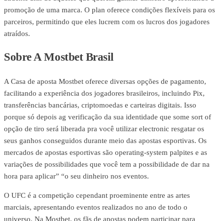
promoção de uma marca. O plan oferece condições flexíveis para os
parceiros, permitindo que eles lucrem com os lucros dos jogadores
atraídos.
Sobre A Mostbet Brasil
A Casa de aposta Mostbet oferece diversas opções de pagamento,
facilitando a experiência dos jogadores brasileiros, incluindo Pix,
transferências bancárias, criptomoedas e carteiras digitais. Isso
porque só depois ag verificação da sua identidade que some sort of
opção de tiro será liberada pra você utilizar electronic resgatar os
seus ganhos conseguidos durante meio das apostas esportivas. Os
mercados de apostas esportivas são operating-system palpites e as
variações de possibilidades que você tem a possibilidade de dar na
hora para aplicar” “o seu dinheiro nos eventos.
O UFC é a competição cependant proeminente entre as artes
marciais, apresentando eventos realizados no ano de todo o
universo. Na Mostbet, os fãs de apostas podem participar para