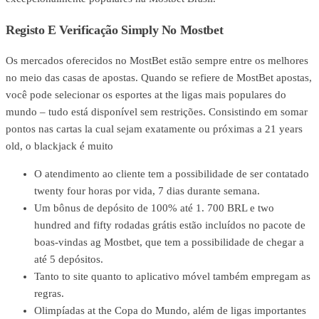
Registo E Verificação Simply No Mostbet
Os mercados oferecidos no MostBet estão sempre entre os melhores
no meio das casas de apostas. Quando se refiere de MostBet apostas,
você pode selecionar os esportes at the ligas mais populares do
mundo – tudo está disponível sem restrições. Consistindo em somar
pontos nas cartas la cual sejam exatamente ou próximas a 21 years
old, o blackjack é muito
O atendimento ao cliente tem a possibilidade de ser contatado
twenty four horas por vida, 7 dias durante semana.
Um bônus de depósito de 100% até 1. 700 BRL e two
hundred and fifty rodadas grátis estão incluídos no pacote de
boas-vindas ag Mostbet, que tem a possibilidade de chegar a
até 5 depósitos.
Tanto to site quanto to aplicativo móvel também empregam as
regras.
Olimpíadas at the Copa do Mundo, além de ligas importantes