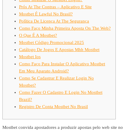
Prós At The Contras – Aplicativo E Site
Mostbet É Lawful No Brasil?
Política De Licença At The Segurança
Como Faço Minha Primeira Aposta On The Web?
O Que É A Mostbet?
Mostbet Código Promocional 2025
Catálogo De Jogos E Apostas Mhh Mostbet
Mostbet Ios
Como Faço Para Instalar O Aplicativo Mostbet
Em Meu Aparato Android?
Como Se Cadastrar E Realizar Login No
Mostbet?
Como Fazer O Cadastro E Login No Mostbet
Brazil?
Registro De Conta Mostbet No Brasil
Mostbet convida apostadores a produzir apostas pelo web site no