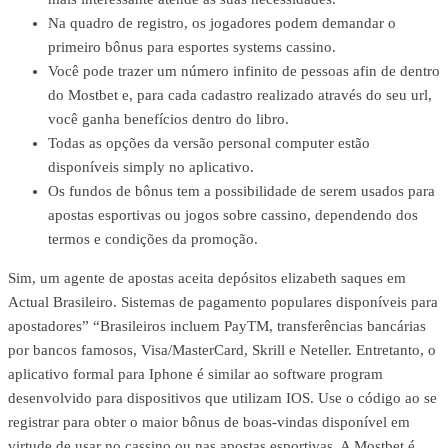
Na quadro de registro, os jogadores podem demandar o
primeiro bônus para esportes systems cassino.
Você pode trazer um número infinito de pessoas afin de dentro
do Mostbet e, para cada cadastro realizado através do seu url,
você ganha benefícios dentro do libro.
Todas as opções da versão personal computer estão
disponíveis simply no aplicativo.
Os fundos de bônus tem a possibilidade de serem usados para
apostas esportivas ou jogos sobre cassino, dependendo dos
termos e condições da promoção.
Sim, um agente de apostas aceita depósitos elizabeth saques em
Actual Brasileiro. Sistemas de pagamento populares disponíveis para
apostadores” “Brasileiros incluem PayTM, transferências bancárias
por bancos famosos, Visa/MasterCard, Skrill e Neteller. Entretanto, o
aplicativo formal para Iphone é similar ao software program
desenvolvido para dispositivos que utilizam IOS. Use o código ao se
registrar para obter o maior bônus de boas-vindas disponível em
virtude de usar no cassino ou nas apostas esportivas. A Mostbet é