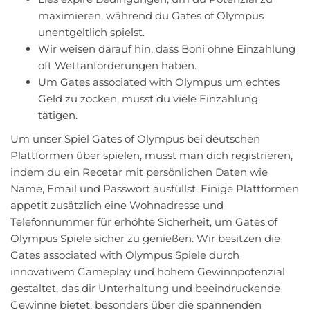
maximieren, während du Gates of Olympus
unentgeltlich spielst.
Wir weisen darauf hin, dass Boni ohne Einzahlung
oft Wettanforderungen haben.
Um Gates associated with Olympus um echtes
Geld zu zocken, musst du viele Einzahlung
tätigen.
Um unser Spiel Gates of Olympus bei deutschen
Plattformen über spielen, musst man dich registrieren,
indem du ein Recetar mit persönlichen Daten wie
Name, Email und Passwort ausfüllst. Einige Plattformen
appetit zusätzlich eine Wohnadresse und
Telefonnummer für erhöhte Sicherheit, um Gates of
Olympus Spiele sicher zu genießen. Wir besitzen die
Gates associated with Olympus Spiele durch
innovativem Gameplay und hohem Gewinnpotenzial
gestaltet, das dir Unterhaltung und beeindruckende
Gewinne bietet, besonders über die spannenden