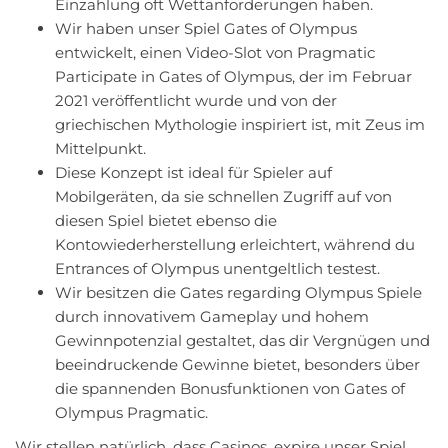
Einzahlung oft Wettanforderungen haben.
Wir haben unser Spiel Gates of Olympus
entwickelt, einen Video-Slot von Pragmatic
Participate in Gates of Olympus, der im Februar
2021 veröffentlicht wurde und von der
griechischen Mythologie inspiriert ist, mit Zeus im
Mittelpunkt.
Diese Konzept ist ideal für Spieler auf
Mobilgeräten, da sie schnellen Zugriff auf von
diesen Spiel bietet ebenso die
Kontowiederherstellung erleichtert, während du
Entrances of Olympus unentgeltlich testest.
Wir besitzen die Gates regarding Olympus Spiele
durch innovativem Gameplay und hohem
Gewinnpotenzial gestaltet, das dir Vergnügen und
beeindruckende Gewinne bietet, besonders über
die spannenden Bonusfunktionen von Gates of
Olympus Pragmatic.
Wir stellen natürlich, dass Casinos, expire unser Spiel