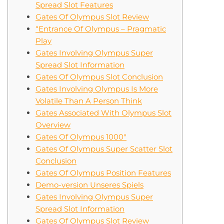
Spread Slot Features
Gates Of Olympus Slot Review
“Entrance Of Olympus – Pragmatic
Play
Gates Involving Olympus Super
Spread Slot Information
Gates Of Olympus Slot Conclusion
Gates Involving Olympus Is More
Volatile Than A Person Think
Gates Associated With Olympus Slot
Overview
Gates Of Olympus 1000″
Gates Of Olympus Super Scatter Slot
Conclusion
Gates Of Olympus Position Features
Demo-version Unseres Spiels
Gates Involving Olympus Super
Spread Slot Information
Gates Of Olympus Slot Review