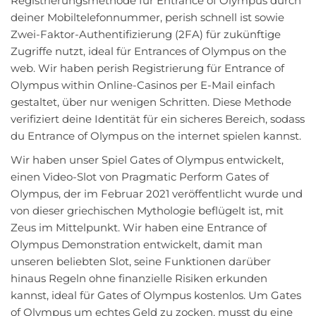
Registrierungsmethode für Entrance of Olympus durch
deiner Mobiltelefonnummer, perish schnell ist sowie
Zwei-Faktor-Authentifizierung (2FA) für zukünftige
Zugriffe nutzt, ideal für Entrances of Olympus on the
web. Wir haben perish Registrierung für Entrance of
Olympus within Online-Casinos per E-Mail einfach
gestaltet, über nur wenigen Schritten. Diese Methode
verifiziert deine Identität für ein sicheres Bereich, sodass
du Entrance of Olympus on the internet spielen kannst.
Wir haben unser Spiel Gates of Olympus entwickelt,
einen Video-Slot von Pragmatic Perform Gates of
Olympus, der im Februar 2021 veröffentlicht wurde und
von dieser griechischen Mythologie beflügelt ist, mit
Zeus im Mittelpunkt. Wir haben eine Entrance of
Olympus Demonstration entwickelt, damit man
unseren beliebten Slot, seine Funktionen darüber
hinaus Regeln ohne finanzielle Risiken erkunden
kannst, ideal für Gates of Olympus kostenlos. Um Gates
of Olympus um echtes Geld zu zocken, musst du eine