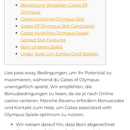
Bewertung Vonseiten Gates Of
Olympus
Gates Involving Olympus Slot
Gates Of Olympus Slot Conclusion
Gates Involving Olympus Super
Spread Slot Features
Boni Unseres Spiels
Unser Spiel Um Echtes Geld Spielen
Lies pass away Bedingungen, um ihr Potenzial zu
maximieren, während du Gates of Olympus
unentgeltlich spielst. Wir empfehlen, die
Bonusbedingungen zu lesen, da sie je nach Online
casino variieren. Manche Revenu erfordern Bonuscodes
und Kontakt zum Help, um Gates associated with
Olympus Spiele optimum zu nutzen.
Wir weisen darauf hin, dass Boni abgerechnet