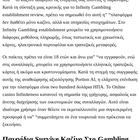
Κατά τη σύνταξη μιας κριτικής για το Infinity Gambling
establishment review, πρέπει να σημειωθεί ότι αυτή η” “πλατφόρμα
δεν διαθέτει μόνο καζίνο, αλλά και υπηρεσίες στοιχημάτων. Στο
Infinity Gambling establishment μπορείτε να χρησιμοποιήσετε
διάφορες μεθόδους πληρωμής, όπως πιστωτικές και χρεωστικές
κάρτες, ηλεκτρονικά πορτοφόλια και τραπεζικές μεταφορές.
Οι παίκτες πρέπει να είναι 18 ετών και άνω για” “να εγγραφούν, ενώ
στις συναλλαγές, μπορείτε να χρησιμοποιήσετε ελληνικές τραπεζικές
κάρτες ή ακόμα και κρυπτονομίσματα. Κατά τη στιγμή της συγγραφής
αυτής της αναθεώρησης αξιολόγησης Portion AI, η ελάχιστη επένδυση
για την πλατφόρμα είναι two hundred δολάρια ΗΠΑ. Το Online
casino Infiniteness κατανοεί τη σημασία της γρήγορης, ασφαλούς και
άνετης διαχείρισης των οικονομικών σας συναλλαγών. Αυτό είναι
ιδιαίτερα χρήσιμο όταν θέλετε να εκμεταλλευτείτε μια συγκεκριμένη
προσφορά ή να” “συμμετάσχετε σε ένα τουρνουά που πρόκειται να
ξεκινήσει.
Παιχνίδια Survive Καζίνο Στο Gambling