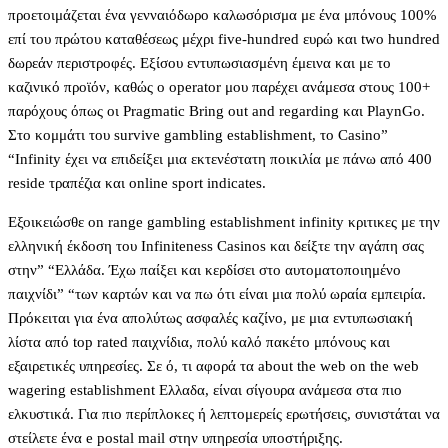
προετοιμάζεται ένα γενναιόδωρο καλωσόρισμα με ένα μπόνους 100%
επί του πρώτου καταθέσεως μέχρι five-hundred ευρώ και two hundred
δωρεάν περιστροφές. Εξίσου εντυπωσιασμένη έμεινα και με το
καζινικό προϊόν, καθώς ο operator μου παρέχει ανάμεσα στους 100+
παρόχους όπως οι Pragmatic Bring out and regarding και PlaynGo.
Στο κομμάτι του survive gambling establishment, το Casino”
“Infinity έχει να επιδείξει μια εκτενέστατη ποικιλία με πάνω από 400
reside τραπέζια και online sport indicates.
Εξοικειώσθε on range gambling establishment infinity κριτικες με την
ελληνική έκδοση του Infiniteness Casinos και δείξτε την αγάπη σας
στην” “Ελλάδα. Έχω παίξει και κερδίσει στο αυτοματοποιημένο
παιχνίδι” “των καρτών και να πω ότι είναι μια πολύ ωραία εμπειρία.
Πρόκειται για ένα απολύτως ασφαλές καζίνο, με μια εντυπωσιακή
λίστα από top rated παιχνίδια, πολύ καλό πακέτο μπόνους και
εξαιρετικές υπηρεσίες. Σε ό, τι αφορά τα about the web on the web
wagering establishment Ελλαδα, είναι σίγουρα ανάμεσα στα πιο
ελκυστικά. Για πιο περίπλοκες ή λεπτομερείς ερωτήσεις, συνιστάται να
στείλετε ένα e postal mail στην υπηρεσία υποστήριξης.