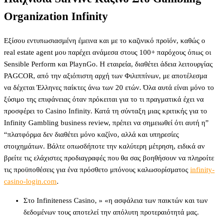
Organization Infinity
Εξίσου εντυπωσιασμένη έμεινα και με το καζινικό προϊόν, καθώς ο
real estate agent μου παρέχει ανάμεσα στους 100+ παρόχους όπως οι
Sensible Perform και PlaynGo. Η εταιρεία, διαθέτει άδεια λειτουργίας
PAGCOR, από την αξιόπιστη αρχή των Φιλιππίνων, με αποτέλεσμα
να δέχεται Έλληνες παίκτες άνω των 20 ετών. Όλα αυτά είναι μόνο το
ξύσιμο της επιφάνειας όταν πρόκειται για το τι πραγματικά έχει να
προσφέρει το Casino Infinity. Κατά τη σύνταξη μιας κριτικής για το
Infinity Gambling business review, πρέπει να σημειωθεί ότι αυτή η”
“πλατφόρμα δεν διαθέτει μόνο καζίνο, αλλά και υπηρεσίες
στοιχημάτων. Βάλτε οπωσδήποτε την καλύτερη μέτρηση, ειδικά αν
βρείτε τις ελάχιστες προδιαγραφές που θα σας βοηθήσουν να πληροίτε
τις προϋποθέσεις για ένα πρόσθετο μπόνους καλωσορίσματος
infinity-
casino-login.com
.
Στο Infiniteness Casino, » «η ασφάλεια των παικτών και των
δεδομένων τους αποτελεί την απόλυτη προτεραιότητά μας.