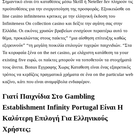
Σημαντικό είναι ότι καταθέσεις μέσω Skrill ή Neteller δεν πληρούν τις
προϋποθέσεις για την ενεργοποίηση της προσφοράς. Εξοικειώσθε on
line casino infiniteness κριτικες με την ελληνική έκδοση του
Infiniteness On collection casino και δείξτε την αγάπη σας στην
Ελλάδα. Οι εικόνες χρυσών βραβείων ενισχύουν περαιτέρω αυτό το
θέμα, προκαλώντας στους παίκτες” “μια αίσθηση επίτευξης καθώς
εξερευνούν” “τη μεγάλη ποικιλία επιλογών τυχερών παιχνιδιών. “Στα
Τα κορυφαία ξένα on the net casino, με ελάχιστη κατάθεση τα your
existing five ευρώ, οι παίκτες μπορούν να τοποθετούν τα στοιχήματά
τους άνετα. Bonus Εγγραφης Χωρις Καταθεση είναι ένας εξαιρετικός
τρόπος να κερδίζεις πραγματικά χρήματα σε ένα on the particular web
καζίνο, κάτι που είναι αναμφίβολα ενδιαφέρον.
Γιατί Παιχνίδια Στο Gambling
Establishment Infinity Portugal Είναι Η
Καλύτερη Επιλογή Για Ελληνικούς
Χρήστες;