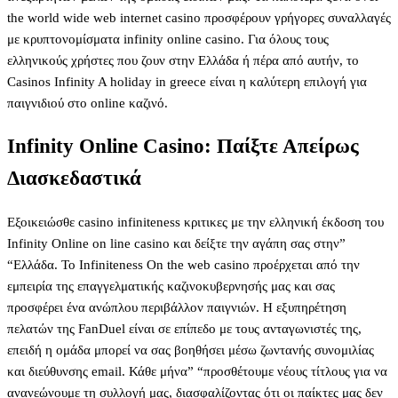
the world wide web internet casino προσφέρουν γρήγορες συναλλαγές
με κρυπτονομίσματα infinity online casino. Για όλους τους
ελληνικούς χρήστες που ζουν στην Ελλάδα ή πέρα από αυτήν, το
Casinos Infinity A holiday in greece είναι η καλύτερη επιλογή για
παιγνιδιού στο online καζινό.
Infinity Online Casino: Παίξτε Απείρως
Διασκεδαστικά
Εξοικειώσθε casino infiniteness κριτικες με την ελληνική έκδοση του
Infinity Online on line casino και δείξτε την αγάπη σας στην”
“Ελλάδα. Το Infiniteness On the web casino προέρχεται από την
εμπειρία της επαγγελματικής καζινοκυβερνησής μας και σας
προσφέρει ένα ανώπλου περιβάλλον παιγνιών. Η εξυπηρέτηση
πελατών της FanDuel είναι σε επίπεδο με τους ανταγωνιστές της,
επειδή η ομάδα μπορεί να σας βοηθήσει μέσω ζωντανής συνομιλίας
και διεύθυνσης email. Κάθε μήνα” “προσθέτουμε νέους τίτλους για να
ανανεώνουμε τη συλλογή μας, διασφαλίζοντας ότι οι παίκτες μας δεν