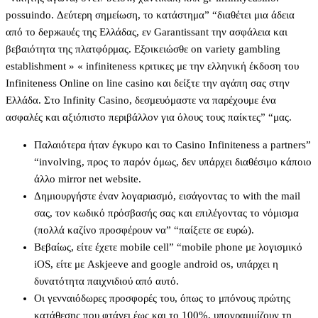
possuindo. Δεύτερη σημείωση, το κατάστημα” “διαθέτει μια άδεια
από το δержаυές της Ελλάδας, εν Garantissant την ασφάλεια και
βεβαιότητα της πλατφόρμας. Εξοικειώσθε on variety gambling
establishment » « infiniteness κριτικες με την ελληνική έκδοση του
Infiniteness Online on line casino και δείξτε την αγάπη σας στην
Ελλάδα. Στο Infinity Casino, δεσμευόμαστε να παρέχουμε ένα
ασφαλές και αξιόπιστο περιβάλλον για όλους τους παίκτες” “μας.
Παλαιότερα ήταν έγκυρο και το Casino Infiniteness a partners”
“involving, προς το παρόν όμως, δεν υπάρχει διαθέσιμο κάποιο
άλλο mirror net website.
Δημιουργήστε έναν λογαριασμό, εισάγοντας το with the mail
σας, τον κωδικό πρόσβασής σας και επιλέγοντας το νόμισμα
(πολλά καζίνο προσφέρουν να” “παίξετε σε ευρώ).
Βεβαίως, είτε έχετε mobile cell” “mobile phone με λογισμικό
iOS, είτε με Askjeeve and google android os, υπάρχει η
δυνατότητα παιχνιδιού από αυτό.
Οι γενναιόδωρες προσφορές του, όπως το μπόνους πρώτης
κατάθεσης που φτάνει έως και το 100%, υπογραμμίζουν τη