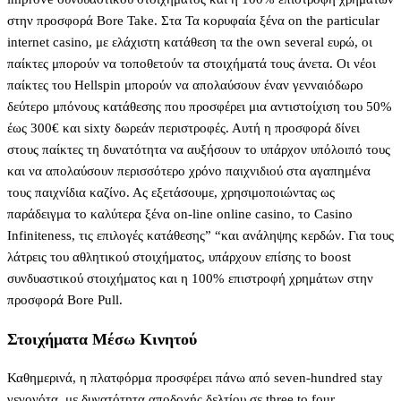
στην προσφορά Bore Take. Στα Τα κορυφαία ξένα on the particular
internet casino, με ελάχιστη κατάθεση τα the own several ευρώ, οι
παίκτες μπορούν να τοποθετούν τα στοιχήματά τους άνετα. Οι νέοι
παίκτες του Hellspin μπορούν να απολαύσουν έναν γενναιόδωρο
δεύτερο μπόνους κατάθεσης που προσφέρει μια αντιστοίχιση του 50%
έως 300€ και sixty δωρεάν περιστροφές. Αυτή η προσφορά δίνει
στους παίκτες τη δυνατότητα να αυξήσουν το υπάρχον υπόλοιπό τους
και να απολαύσουν περισσότερο χρόνο παιχνιδιού στα αγαπημένα
τους παιχνίδια καζίνο. Ας εξετάσουμε, χρησιμοποιώντας ως
παράδειγμα το καλύτερα ξένα on-line online casino, το Casino
Infiniteness, τις επιλογές κατάθεσης” “και ανάληψης κερδών. Για τους
λάτρεις του αθλητικού στοιχήματος, υπάρχουν επίσης το boost
συνδυαστικού στοιχήματος και η 100% επιστροφή χρημάτων στην
προσφορά Bore Pull.
Στοιχήματα Μέσω Κινητού
Καθημερινά, η πλατφόρμα προσφέρει πάνω από seven-hundred stay
γεγονότα, με δυνατότητα αποδοχής δελτίου σε three to four