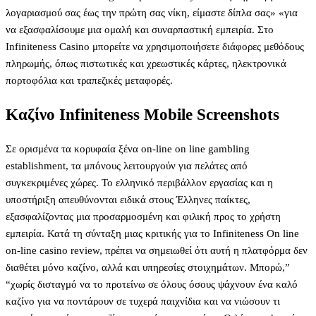
λογαριασμού σας έως την πρώτη σας νίκη, είμαστε δίπλα σας» «για
να εξασφαλίσουμε μια ομαλή και συναρπαστική εμπειρία. Στο
Infiniteness Casino μπορείτε να χρησιμοποιήσετε διάφορες μεθόδους
πληρωμής, όπως πιστωτικές και χρεωστικές κάρτες, ηλεκτρονικά
πορτοφόλια και τραπεζικές μεταφορές.
Καζίνο Infiniteness Mobile Screenshots
Σε ορισμένα τα κορυφαία ξένα on-line on line gambling
establishment, τα μπόνους λειτουργούν για πελάτες από
συγκεκριμένες χώρες. Το ελληνικό περιβάλλον εργασίας και η
υποστήριξη απευθύνονται ειδικά στους Έλληνες παίκτες,
εξασφαλίζοντας μια προσαρμοσμένη και φιλική προς το χρήστη
εμπειρία. Κατά τη σύνταξη μιας κριτικής για το Infiniteness On line
on-line casino review, πρέπει να σημειωθεί ότι αυτή η πλατφόρμα δεν
διαθέτει μόνο καζίνο, αλλά και υπηρεσίες στοιχημάτων. Μπορώ,”
“χωρίς δισταγμό να το προτείνω σε όλους όσους ψάχνουν ένα καλό
καζίνο για να ποντάρουν σε τυχερά παιχνίδια και να νιώσουν τι