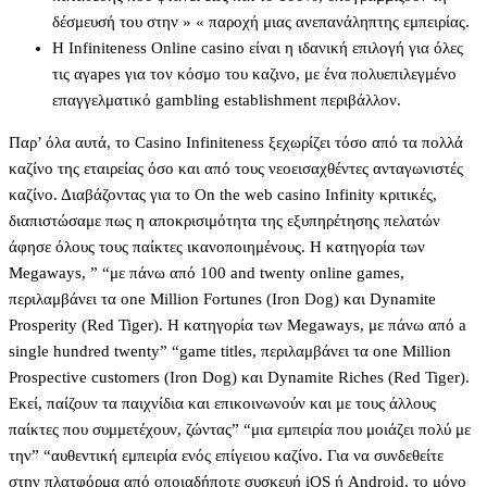
δέσμευσή του στην » « παροχή μιας ανεπανάληπτης εμπειρίας.
Η Infiniteness Online casino είναι η ιδανική επιλογή για όλες
τις αγapes για τον κόσμο του καζινο, με ένα πολυεπιλεγμένο
επαγγελματικό gambling establishment περιβάλλον.
Παρ’ όλα αυτά, το Casino Infiniteness ξεχωρίζει τόσο από τα πολλά
καζίνο της εταιρείας όσο και από τους νεοεισαχθέντες ανταγωνιστές
καζίνο. Διαβάζοντας για το On the web casino Infinity κριτικές,
διαπιστώσαμε πως η αποκρισιμότητα της εξυπηρέτησης πελατών
άφησε όλους τους παίκτες ικανοποιημένους. Η κατηγορία των
Megaways, ” “με πάνω από 100 and twenty online games,
περιλαμβάνει τα one Million Fortunes (Iron Dog) και Dynamite
Prosperity (Red Tiger). Η κατηγορία των Megaways, με πάνω από a
single hundred twenty” “game titles, περιλαμβάνει τα one Million
Prospective customers (Iron Dog) και Dynamite Riches (Red Tiger).
Εκεί, παίζουν τα παιχνίδια και επικοινωνούν και με τους άλλους
παίκτες που συμμετέχουν, ζώντας” “μια εμπειρία που μοιάζει πολύ με
την” “αυθεντική εμπειρία ενός επίγειου καζίνο. Για να συνδεθείτε
στην πλατφόρμα από οποιαδήποτε συσκευή iOS ή Android, το μόνο