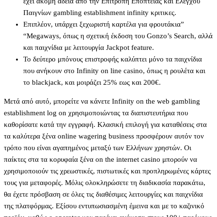
έχει ακόμη άδεια από την Επιτροπή Εποπτείας και Ελέγχου
Παιγνίων gambling establishment infinity κριτικες.
Επιπλέον, υπάρχει ξεχωριστή καρτέλα για φρουτάκια”
“Megaways, όπως η σχετική έκδοση του Gonzo’s Search, αλλά
και παιχνίδια με λειτουργία Jackpot feature.
Το δεύτερο μπόνους επιστροφής καλύπτει μόνο τα παιχνίδια
που ανήκουν στο Infinity on line casino, όπως η ρουλέτα και
το blackjack, και μοιράζει 25% εως και 200€.
Μετά από αυτό, μπορείτε να κάνετε Infinity on the web gambling
establishment log on χρησιμοποιώντας τα διαπιστευτήρια που
καθορίσατε κατά την εγγραφή. Κλασική επιλογή για καταθέσεις στα
τα καλύτερα ξένα online wagering business προσφέρουν αυτόν τον
τρόπο που είναι αγαπημένος μεταξύ των Ελλήνων χρηστών. Οι
παίκτες στα τα κορυφαία ξένα on the internet casino μπορούν να
χρησιμοποιούν τις χρεωστικές, πιστωτικές και προπληρωμένες κάρτες
τους για μεταφορές. Μόλις ολοκληρώσετε τη διαδικασία παρακάτω,
θα έχετε πρόσβαση σε όλες τις διαθέσιμες λειτουργίες και παιχνίδια
της πλατφόρμας. Εξίσου εντυπωσιασμένη έμεινα και με το καζινικό