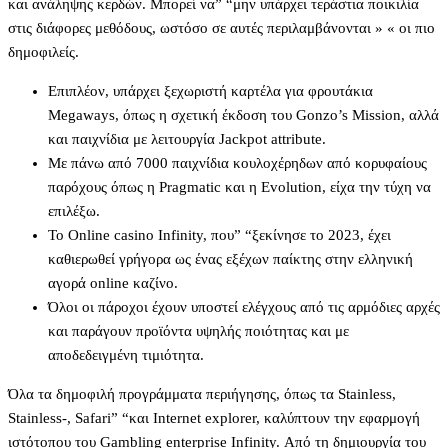
και ανάληψης κερδών. Μπορεί να” “μην υπάρχει τεράστια ποικιλία
στις διάφορες μεθόδους, ωστόσο σε αυτές περιλαμβάνονται » « οι πιο
δημοφιλείς.
Επιπλέον, υπάρχει ξεχωριστή καρτέλα για φρουτάκια
Megaways, όπως η σχετική έκδοση του Gonzo’s Mission, αλλά
και παιχνίδια με λειτουργία Jackpot attribute.
Με πάνω από 7000 παιχνίδια κουλοχέρηδων από κορυφαίους
παρόχους όπως η Pragmatic και η Evolution, είχα την τύχη να
επιλέξω.
Το Online casino Infinity, που” “ξεκίνησε το 2023, έχει
καθιερωθεί γρήγορα ως ένας εξέχων παίκτης στην ελληνική
αγορά online καζίνο.
Όλοι οι πάροχοι έχουν υποστεί ελέγχους από τις αρμόδιες αρχές
και παράγουν προϊόντα υψηλής ποιότητας και με
αποδεδειγμένη τιμιότητα.
Όλα τα δημοφιλή προγράμματα περιήγησης, όπως τα Stainless,
Stainless-, Safari” “και Internet explorer, καλύπτουν την εφαρμογή
ιστότοπου του Gambling enterprise Infinity. Από τη δημιουργία του