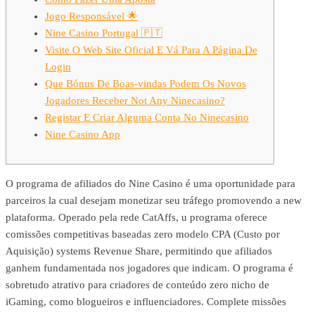
Jogo Responsável 🌟
Nine Casino Portugal 🇵🇹
Visite O Web Site Oficial E Vá Para A Página De
Login
Que Bónus De Boas-vindas Podem Os Novos
Jogadores Receber Not Any Ninecasino?
Registar E Criar Alguma Conta No Ninecasino
Nine Casino App
O programa de afiliados do Nine Casino é uma oportunidade para
parceiros la cual desejam monetizar seu tráfego promovendo a new
plataforma. Operado pela rede CatAffs, u programa oferece
comissões competitivas baseadas zero modelo CPA (Custo por
Aquisição) systems Revenue Share, permitindo que afiliados
ganhem fundamentada nos jogadores que indicam. O programa é
sobretudo atrativo para criadores de conteúdo zero nicho de
iGaming, como blogueiros e influenciadores. Complete missões