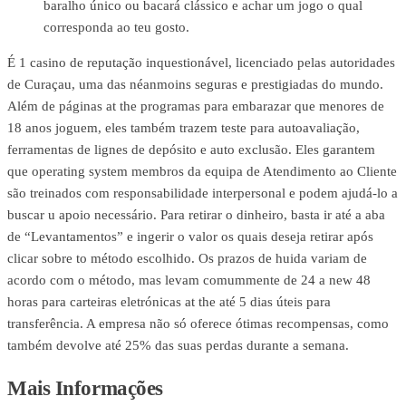
baralho único ou bacará clássico e achar um jogo o qual
corresponda ao teu gosto.
É 1 casino de reputação inquestionável, licenciado pelas autoridades
de Curaçau, uma das néanmoins seguras e prestigiadas do mundo.
Além de páginas at the programas para embarazar que menores de
18 anos joguem, eles também trazem teste para autoavaliação,
ferramentas de lignes de depósito e auto exclusão. Eles garantem
que operating system membros da equipa de Atendimento ao Cliente
são treinados com responsabilidade interpersonal e podem ajudá-lo a
buscar u apoio necessário. Para retirar o dinheiro, basta ir até a aba
de “Levantamentos” e ingerir o valor os quais deseja retirar após
clicar sobre to método escolhido. Os prazos de huida variam de
acordo com o método, mas levam comummente de 24 a new 48
horas para carteiras eletrónicas at the até 5 dias úteis para
transferência. A empresa não só oferece ótimas recompensas, como
também devolve até 25% das suas perdas durante a semana.
Mais Informações