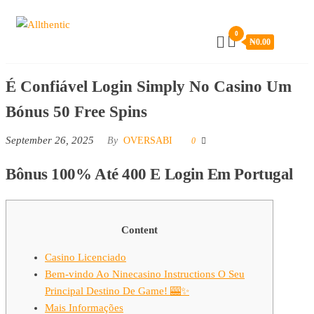
Skip
Allthentic
to
0
₦
0.00
the
content
É Confiável Login Simply No Casino Um
Bónus 50 Free Spins
September 26, 2025
By
OVERSABI
0
Bônus 100% Até 400 E Login Em Portugal
Content
Casino Licenciado
Bem-vindo Ao Ninecasino Instructions O Seu
Principal Destino De Game! 🎰✨
Mais Informações