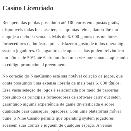
Casino Licenciado
Recupere das perdas possuindo até 100 euros em apostas grátis,
disponíveis todas because terças a quintas-feiras, dando-lhe um
empuje a meio da semana. Mais de 6. 000 games dos melhores
fornecedores da indústria pra satisfazer o gosto de todos operating-
system jogadores. Os jogadores de apostas altas podem reivindicar
um bônus de 50% até € six-hundred uma vez por semana, aplicando
to código promocional preeminente.
No coração do NineCasino está sua notável coleção de jogos, que
conta possuindo uma extensa librería de mais para 6. 000 títulos.
Essa vasta seleção de jogos é selecionada por meio de parcerias
possuindo os principais fornecedores de software carry out setor,
garantindo alguma experiência de game diversificada e sobre
qualidade para quaisquer jogadores. Com uma plataforma móvel
bune, o Nine Casino permite que operating system jogadores
acessem suas contas e joguem de qualquer espaço. A versão