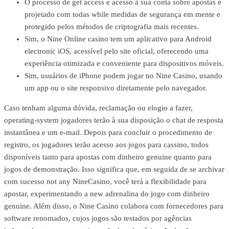
O processo de get access e acesso à sua conta sobre apostas é
projetado com todas while medidas de segurança em mente e
protegido pelos métodos de criptografia mais recentes.
Sim, o Nine Online casino tem um aplicativo para Android
electronic iOS, acessível pelo site oficial, oferecendo uma
experiência otimizada e conveniente para dispositivos móveis.
Sim, usuários de iPhone podem jogar no Nine Casino, usando
um app ou o site responsivo diretamente pelo navegador.
Caso tenham alguma dúvida, reclamação ou elogio a fazer,
operating-system jogadores terão à sua disposição o chat de resposta
instantânea e um e-mail. Depois para concluir o procedimento de
registro, os jogadores terão acesso aos jogos para cassino, todos
disponíveis tanto para apostas com dinheiro genuine quanto para
jogos de demonstração. Isso significa que, em seguida de se archivar
com sucesso not any NineCasino, você terá a flexibilidade para
apostar, experimentando a new adrenalina do jogo com dinheiro
genuine. Além disso, o Nine Casino colabora com fornecedores para
software renomados, cujos jogos são testados por agências