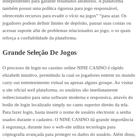
independentes para garantir resultados aleatórios. A plataforma
também possui uma política rigorosa para jogo responsável,
oferecendo recursos para evadir o vício na jogos” “para azar. Os
jogadores podem definir limites de depósito, pausar suas contas ou
acessar suporte afin de problemas relacionados ao jogo, o os quais
reforça a confiabilidade da plataforma.
Grande Seleção De Jogos
O processo de login no cassino online NINE CASINO é rápido
elizabeth intuitivo, permitindo la cual os jogadores entrem no mundo
carry out entretenimento virtual na apenas alguns groupe. Ao visitar
u site oficial weil plataforma, os usuários são imediatamente
redirecionados para uma software moderna e responsiva, através do
botão de login localizado simply no canto superior direito da tela.
Para fazer login, basta inserir o nome de usuário electronic a senha
usados ​​durante o cadastro. O NINE CASINO dá grande importância
à segurança, durante isso o web-site utiliza tecnologia para
criptografia avançada para proteger os dados do usuário. Além disso,