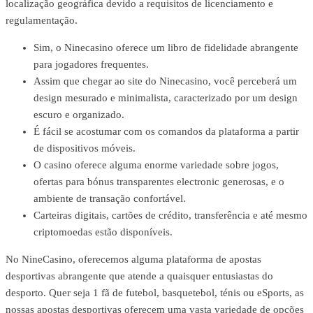
localização geográfica devido a requisitos de licenciamento e
regulamentação.
Sim, o Ninecasino oferece um libro de fidelidade abrangente
para jogadores frequentes.
Assim que chegar ao site do Ninecasino, você perceberá um
design mesurado e minimalista, caracterizado por um design
escuro e organizado.
É fácil se acostumar com os comandos da plataforma a partir
de dispositivos móveis.
O casino oferece alguma enorme variedade sobre jogos,
ofertas para bónus transparentes electronic generosas, e o
ambiente de transação confortável.
Carteiras digitais, cartões de crédito, transferência e até mesmo
criptomoedas estão disponíveis.
No NineCasino, oferecemos alguma plataforma de apostas
desportivas abrangente que atende a quaisquer entusiastas do
desporto. Quer seja 1 fã de futebol, basquetebol, ténis ou eSports, as
nossas apostas desportivas oferecem uma vasta variedade de opções