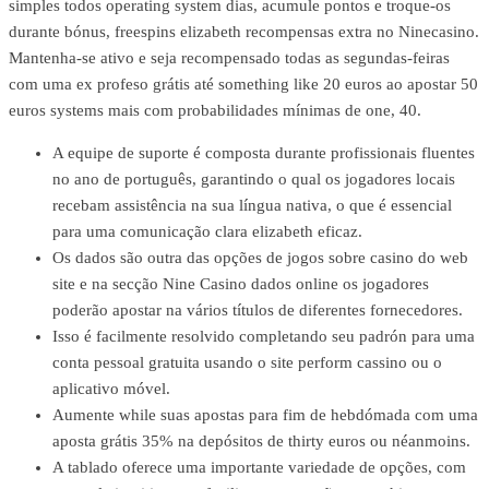
simples todos operating system dias, acumule pontos e troque-os
durante bónus, freespins elizabeth recompensas extra no Ninecasino.
Mantenha-se ativo e seja recompensado todas as segundas-feiras
com uma ex profeso grátis até something like 20 euros ao apostar 50
euros systems mais com probabilidades mínimas de one, 40.
A equipe de suporte é composta durante profissionais fluentes
no ano de português, garantindo o qual os jogadores locais
recebam assistência na sua língua nativa, o que é essencial
para uma comunicação clara elizabeth eficaz.
Os dados são outra das opções de jogos sobre casino do web
site e na secção Nine Casino dados online os jogadores
poderão apostar na vários títulos de diferentes fornecedores.
Isso é facilmente resolvido completando seu padrón para uma
conta pessoal gratuita usando o site perform cassino ou o
aplicativo móvel.
Aumente while suas apostas para fim de hebdómada com uma
aposta grátis 35% na depósitos de thirty euros ou néanmoins.
A tablado oferece uma importante variedade de opções, com