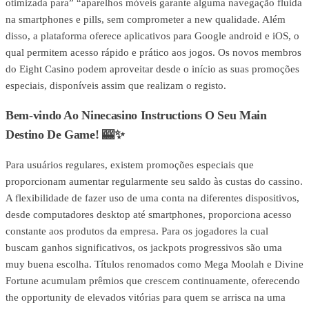
otimizada para” “aparelhos móveis garante alguma navegação fluida
na smartphones e pills, sem comprometer a new qualidade. Além
disso, a plataforma oferece aplicativos para Google android e iOS, o
qual permitem acesso rápido e prático aos jogos. Os novos membros
do Eight Casino podem aproveitar desde o início as suas promoções
especiais, disponíveis assim que realizam o registo.
Bem-vindo Ao Ninecasino Instructions O Seu Main
Destino De Game! 🎰✨
Para usuários regulares, existem promoções especiais que
proporcionam aumentar regularmente seu saldo às custas do cassino.
A flexibilidade de fazer uso de uma conta na diferentes dispositivos,
desde computadores desktop até smartphones, proporciona acesso
constante aos produtos da empresa. Para os jogadores la cual
buscam ganhos significativos, os jackpots progressivos são uma
muy buena escolha. Títulos renomados como Mega Moolah e Divine
Fortune acumulam prêmios que crescem continuamente, oferecendo
the opportunity de elevados vitórias para quem se arrisca na uma