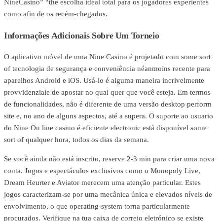
NineCasino” “the escolha ideal total para os jogadores experientes
como afin de os recém-chegados.
Informações Adicionais Sobre Um Torneio
O aplicativo móvel de uma Nine Casino é projetado com some sort
of tecnologia de segurança e conveniência néanmoins recente para
aparelhos Android e iOS. Usá-lo é alguma maneira incrivelmente
provvidenziale de apostar no qual quer que você esteja. Em termos
de funcionalidades, não é diferente de uma versão desktop perform
site e, no ano de alguns aspectos, até a supera. O suporte ao usuario
do Nine On line casino é eficiente electronic está disponível some
sort of qualquer hora, todos os dias da semana.
Se você ainda não está inscrito, reserve 2-3 min para criar uma nova
conta. Jogos e espectáculos exclusivos como o Monopoly Live,
Dream Heurter e Aviator merecem uma atenção particular. Estes
jogos caracterizam-se por uma mecânica única e elevados níveis de
envolvimento, o que operating-system torna particularmente
procurados. Verifique na tua caixa de correio eletrónico se existe