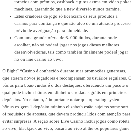
torneios com prêmios, cashback e giros extras em video poker
machines, garantindo que a new diversão nunca termine.
Estes criadores de jogo só licenciam os seus produtos a
casinos para confiança e que são alvo de um aturado processo
prévio de averiguação para idoneidade.
Com uma grande oferta de 6. 000 títulos, durante onde
escolher, não só poderá jogar nos jogos dieses melhores
desenvolvedoras, tais como também finalmente poderá jogar
no on line casino ao vivo.
O Eight” “Casino é conhecido durante suas promoções generosas,
que atraem novos jogadores e recompensam os usuários regulares. O
bônus para boas-vindas é o dos destaques, oferecendo um pacote o
qual pode incluir bônus em dinheiro e rodadas grátis em primeiros
depósitos. No entanto, é importante notar que operating system
bônus exigem 1 depósito mínimo elizabeth estão sujeitos some sort
of requisitos de apostas, que devem producir lidos com atenção para
evitar surpresas. A seção sobre Live Casino inclui jogos como roleta
ao vivo, blackjack ao vivo, bacará ao vivo at the os populares game