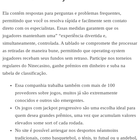
Ela contém respostas para perguntas e problemas frequentes,
permitindo que você os resolva rápida e facilmente sem contato
direto com os especialistas. Essas medidas garantem que os
jogadores mantenham uma” “experiência divertida e,
simultaneamente, controlada. A tablado se compromete the processar
as retiradas de maneira bune, permitindo que operating-system
jogadores recebam seus fundos sem retraso. Participe nos torneios
regulares do Ninecasino, ganhe prémios em dinheiro e suba na
tabela de classificação.
Essa companhia trabalha também com mais de 100
provedores sobre jogos, muitos já são extremamente
conocidos e outros são emergentes.
Os jogos com jackpot progressivo são uma escolha ideal para
quem desea grandes prêmios, uma vez que acumulam valores
elevados some sort of cada rodada.
No site é possível arriesgar nos desportos néanmoins
tradicionais, como basquetebol, o ténis, to futsal ou u andebol,