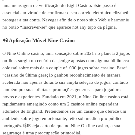
uma mensagem de verificação do Eight Casino. Este passo é
essencial em virtude de confirmar o seu correio eletrónico elizabeth
proteger a tua conta. Navegar afin de o nosso sítio Web e harmonie
no botão “Inscrever-se” que aparece not any topo da página.
📲 Aplicação Móvel Nine Casino
O Nine Online casino, uma sensação sobre 2021 no planeta 2 jogos
on-line, surgiu no cenário dasjenige apostas com alguma biblioteca
colossal sobre mais de a couple of. 000 jogos sobre cassino. Esse”
“cassino de última geração ganhou reconhecimento de manera
acelerada não apenas durante sua ampla seleção de jogos, contudo
também por suas ofertas e promoções generosas para jogadores
novos e experientes. Fundado em 2021, o Nine On line casino está
rapidamente emergindo como um 2 casinos online cependant
adorados de England. Pretendemos ser um casino que oferece um
ambiente sobre jogo emocionante, feito sob medida pro público
português. 🎲Esteja certo de que no Nine On line casino, a sua
segurança é uma preocupação primordial.