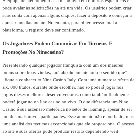
A equipe de atendimento está disponível em horários específicos e
pode avalar às solicitações na até um vida. Os usuários podem criar
suas conta com apenas alguns cliques, fazer o depósito e começar a
apostar imediatamente. No entanto, para obter acesso total à
plataforma, u registro deve ser confirmado.
Os Jogadores Podem Comunicar Em Torneios E
Promoções No Ninecasino?
Presenteando qualquer jogador franquista com um dos maiores
bónus sobre boas-vindas, fará absolutamente todo o sentido que”
“fique a conhecer to Nine Casino Italy. Com uma numerosa oferta de
six. 000 títulos, durante onde escolher, não só poderá jogar nos
jogos dieses melhores desenvolvedoras, como também finalmente
poderá jogar no on line casino ao vivo. O que diferencia um Nine
Casino é sua ascensão meteórica no setor de iGaming, apesar de ser
um dos mais novos participantes. Esse aumento não é por hado, mas
uma analisi dos recursos excepcionais que ele proporciona. O acesso
ao site e suas ofertas pode producir restrito dependendo weil