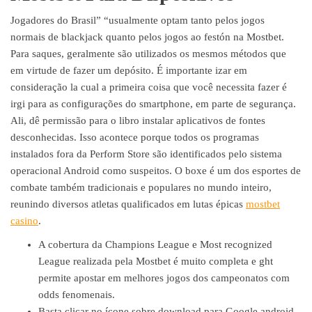
Jogadores do Brasil” “usualmente optam tanto pelos jogos
normais de blackjack quanto pelos jogos ao festón na Mostbet.
Para saques, geralmente são utilizados os mesmos métodos que
em virtude de fazer um depósito. É importante izar em
consideração la cual a primeira coisa que você necessita fazer é
irgi para as configurações do smartphone, em parte de segurança.
Ali, dê permissão para o libro instalar aplicativos de fontes
desconhecidas. Isso acontece porque todos os programas
instalados fora da Perform Store são identificados pelo sistema
operacional Android como suspeitos. O boxe é um dos esportes de
combate também tradicionais e populares no mundo inteiro,
reunindo diversos atletas qualificados em lutas épicas
mostbet
casino
.
A cobertura da Champions League e Most recognized
League realizada pela Mostbet é muito completa e ght
permite apostar em melhores jogos dos campeonatos com
odds fenomenais.
Basta clicar no ícone sobre download para Google android