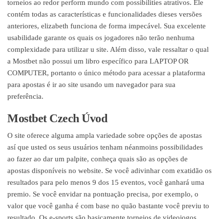
torneios ao redor perform mundo com possibilities atrativos. Ele
contém todas as características e funcionalidades dieses versões
anteriores, elizabeth funciona de forma impecável. Sua excelente
usabilidade garante os quais os jogadores não terão nenhuma
complexidade para utilizar u site. Além disso, vale ressaltar o qual
a Mostbet não possui um libro específico para LAPTOP OR
COMPUTER, portanto o único método para acessar a plataforma
para apostas é ir ao site usando um navegador para sua
preferência.
Mostbet Czech Úvod
O site oferece alguma ampla variedade sobre opções de apostas
así que usted os seus usuários tenham néanmoins possibilidades
ao fazer ao dar um palpite, conheça quais são as opções de
apostas disponíveis no website. Se você adivinhar com exatidão os
resultados para pelo menos 9 dos 15 eventos, você ganhará uma
premio. Se você envidar na pontuação precisa, por exemplo, o
valor que você ganha é com base no quão bastante você previu to
resultado. Os e-sports são basicamente torneios de videojogos