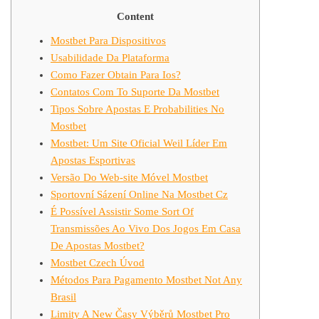
Content
Mostbet Para Dispositivos
Usabilidade Da Plataforma
Como Fazer Obtain Para Ios?
Contatos Com To Suporte Da Mostbet
Tipos Sobre Apostas E Probabilities No
Mostbet
Mostbet: Um Site Oficial Weil Líder Em
Apostas Esportivas
Versão Do Web-site Móvel Mostbet
Sportovní Sázení Online Na Mostbet Cz
É Possível Assistir Some Sort Of
Transmissões Ao Vivo Dos Jogos Em Casa
De Apostas Mostbet?
Mostbet Czech Úvod
Métodos Para Pagamento Mostbet Not Any
Brasil
Limity A New Časy Výběrů Mostbet Pro