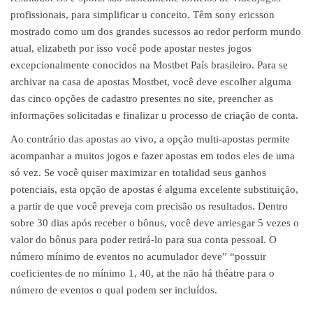
profissionais, para simplificar u conceito. Têm sony ericsson
mostrado como um dos grandes sucessos ao redor perform mundo
atual, elizabeth por isso você pode apostar nestes jogos
excepcionalmente conocidos na Mostbet País brasileiro. Para se
archivar na casa de apostas Mostbet, você deve escolher alguma
das cinco opções de cadastro presentes no site, preencher as
informações solicitadas e finalizar u processo de criação de conta.
Ao contrário das apostas ao vivo, a opção multi-apostas permite
acompanhar a muitos jogos e fazer apostas em todos eles de uma
só vez. Se você quiser maximizar en totalidad seus ganhos
potenciais, esta opção de apostas é alguma excelente substituição,
a partir de que você preveja com precisão os resultados. Dentro
sobre 30 dias após receber o bônus, você deve arriesgar 5 vezes o
valor do bônus para poder retirá-lo para sua conta pessoal. O
número mínimo de eventos no acumulador deve” “possuir
coeficientes de no mínimo 1, 40, at the não há théatre para o
número de eventos o qual podem ser incluídos.