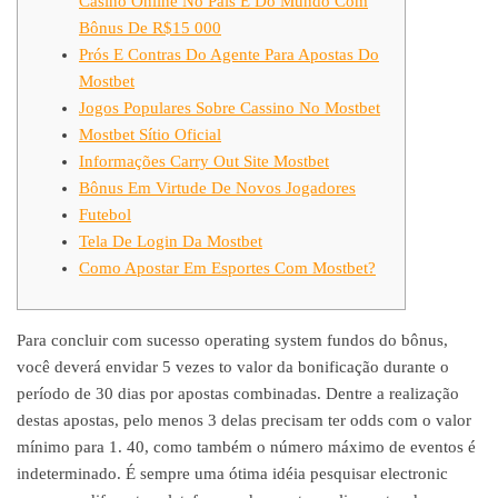
Casino Online No País E Do Mundo Com
Bônus De R$15 000
Prós E Contras Do Agente Para Apostas Do
Mostbet
Jogos Populares Sobre Cassino No Mostbet
Mostbet Sítio Oficial
Informações Carry Out Site Mostbet
Bônus Em Virtude De Novos Jogadores
Futebol
Tela De Login Da Mostbet
Como Apostar Em Esportes Com Mostbet?
Para concluir com sucesso operating system fundos do bônus,
você deverá envidar 5 vezes to valor da bonificação durante o
período de 30 dias por apostas combinadas. Dentre a realização
destas apostas, pelo menos 3 delas precisam ter odds com o valor
mínimo para 1. 40, como também o número máximo de eventos é
indeterminado. É sempre uma ótima idéia pesquisar electronic