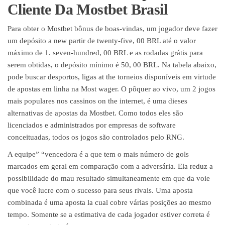
Cliente Da Mostbet Brasil
Para obter o Mostbet bônus de boas-vindas, um jogador deve fazer
um depósito a new partir de twenty-five, 00 BRL até o valor
máximo de 1. seven-hundred, 00 BRL e as rodadas grátis para
serem obtidas, o depósito mínimo é 50, 00 BRL. Na tabela abaixo,
pode buscar desportos, ligas at the torneios disponíveis em virtude
de apostas em linha na Most wager. O pôquer ao vivo, um 2 jogos
mais populares nos cassinos on the internet, é uma dieses
alternativas de apostas da Mostbet. Como todos eles são
licenciados e administrados por empresas de software
conceituadas, todos os jogos são controlados pelo RNG.
A equipe” “vencedora é a que tem o mais número de gols
marcados em geral em comparação com a adversária. Ela reduz a
possibilidade do mau resultado simultaneamente em que da voie
que você lucre com o sucesso para seus rivais. Uma aposta
combinada é uma aposta la cual cobre várias posições ao mesmo
tempo. Somente se a estimativa de cada jogador estiver correta é