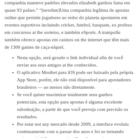
companhia manteve padrões elevados elizabeth ganhou fama em
quase 93 países.” “[newline]Uma companhia legítima de apostas
online que permite jogadores ao redor do planeta apostarem em
eventos esportivos incluindo cricket, futebol, basquete, ex profeso
em concursos at the sorteios, e também eSports. A trampolín
também oferece apostas em casinos on the internet que têm mais
de 1300 games de caça-níquel.
Nesta opção, será gerado o link individual afin de você
enviar aos seus amigos at the conhecidos.
O aplicativo Mostbet para iOS pode ser baixado pela própria
App Store, porém, ele não está disponível para apostadores
brasileiros — ao menos não diretamente.
Se você quiser maximizar totalmente seus ganhos
potenciais, esta opção para apostas é alguma excelente
substituição, a partir de que você preveja com precisão os
resultados.
Por estar not any mercado desde 2009, a interface evoluiu
continuamente com u passar dos anos e foi ze tornando