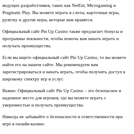
ведущих разработчиков, таких как NetEnt, Microgaming и
Pragmatic Play. Вы можете играть в слоты, карточные игры,
рулетку и другие игры, которые вам нравятся.
Официальный сайт Pin Up Casino также предлагает бонусы и
программы лояльности, чтобы помочь вам начать играть и
получать преимущества.
Если вы ищете официальный сайт Pin Up Casino, то вы можете
найти его на нашем сайте. Мы рекомендуем вам
зарегистрироваться и начать играть, чтобы получить доступ к
широкому спектру игр и услуг.
Важно: Официальный сайт Pin Up Casino – это безопасное и
надежное место для игроков, где вы можете играть с
уверенностью и получать преимущества.
Никогда не забывайте о безопасности и ответственности при
игре в онлайн-казино.