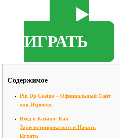
▶️
ИГРАТЬ
Содержимое
Pin Up Casino – Официальный Сайт
для Игроков
Вход в Казино: Как
Зарегистрироваться и Начать
Играть