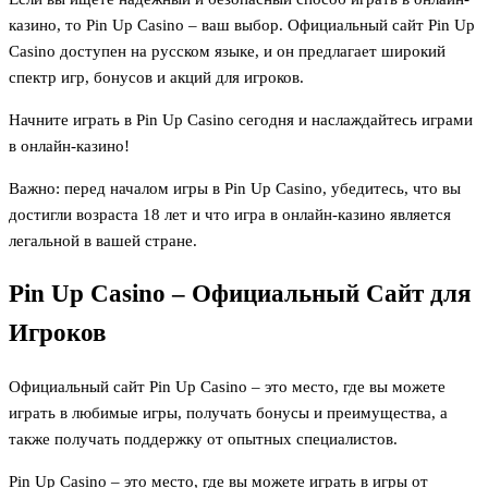
казино, то Pin Up Casino – ваш выбор. Официальный сайт Pin Up
Casino доступен на русском языке, и он предлагает широкий
спектр игр, бонусов и акций для игроков.
Начните играть в Pin Up Casino сегодня и наслаждайтесь играми
в онлайн-казино!
Важно: перед началом игры в Pin Up Casino, убедитесь, что вы
достигли возраста 18 лет и что игра в онлайн-казино является
легальной в вашей стране.
Pin Up Casino – Официальный Сайт для
Игроков
Официальный сайт Pin Up Casino – это место, где вы можете
играть в любимые игры, получать бонусы и преимущества, а
также получать поддержку от опытных специалистов.
Pin Up Casino – это место, где вы можете играть в игры от