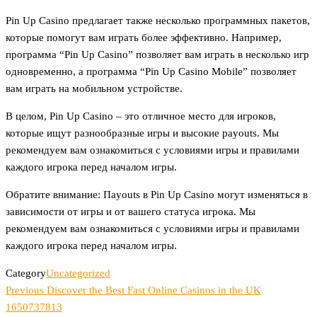
Pin Up Casino предлагает также несколько программных пакетов,
которые помогут вам играть более эффективно. Например,
программа “Pin Up Casino” позволяет вам играть в несколько игр
одновременно, а программа “Pin Up Casino Mobile” позволяет
вам играть на мобильном устройстве.
В целом, Pin Up Casino – это отличное место для игроков,
которые ищут разнообразные игры и высокие payouts. Мы
рекомендуем вам ознакомиться с условиями игры и правилами
каждого игрока перед началом игры.
Обратите внимание: Пayouts в Pin Up Casino могут изменяться в
зависимости от игры и от вашего статуса игрока. Мы
рекомендуем вам ознакомиться с условиями игры и правилами
каждого игрока перед началом игры.
Category
Uncategorized
Previous
Post
Previous
Discover the Best Fast Online Casinos in the UK
Post
1650737813