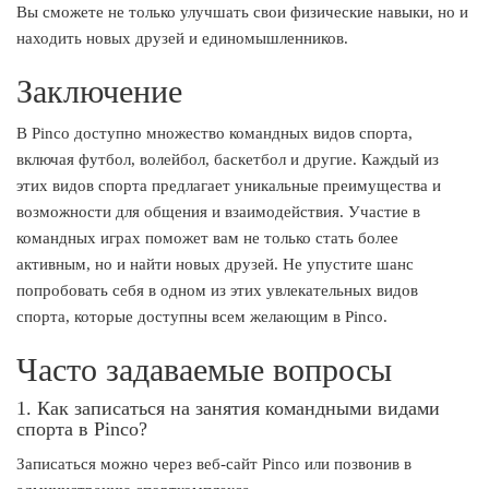
Вы сможете не только улучшать свои физические навыки, но и
находить новых друзей и единомышленников.
Заключение
В Pinco доступно множество командных видов спорта,
включая футбол, волейбол, баскетбол и другие. Каждый из
этих видов спорта предлагает уникальные преимущества и
возможности для общения и взаимодействия. Участие в
командных играх поможет вам не только стать более
активным, но и найти новых друзей. Не упустите шанс
попробовать себя в одном из этих увлекательных видов
спорта, которые доступны всем желающим в Pinco.
Часто задаваемые вопросы
1. Как записаться на занятия командными видами
спорта в Pinco?
Записаться можно через веб-сайт Pinco или позвонив в