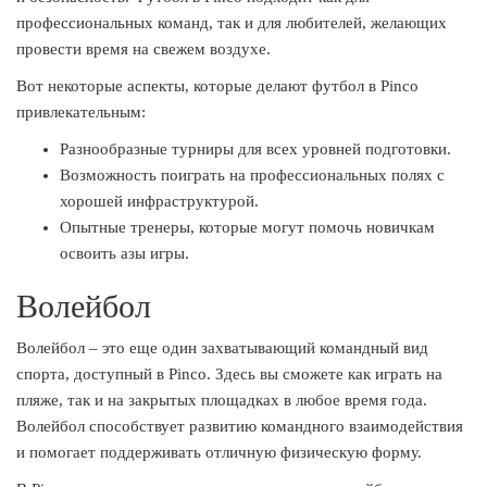
профессиональных команд, так и для любителей, желающих
провести время на свежем воздухе.
Вот некоторые аспекты, которые делают футбол в Pinco
привлекательным:
Разнообразные турниры для всех уровней подготовки.
Возможность поиграть на профессиональных полях с
хорошей инфраструктурой.
Опытные тренеры, которые могут помочь новичкам
освоить азы игры.
Волейбол
Волейбол – это еще один захватывающий командный вид
спорта, доступный в Pinco. Здесь вы сможете как играть на
пляже, так и на закрытых площадках в любое время года.
Волейбол способствует развитию командного взаимодействия
и помогает поддерживать отличную физическую форму.