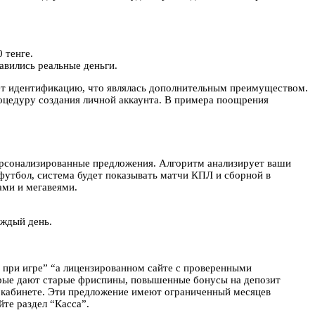
 тенге.
авились реальные деньги.
йдет идентификацию, что являлась дополнительным преимуществом.
роцедуру создания личной аккаунта. В примера поощрения
персонализированные предложения. Алгоритм анализирует ваши
 футбол, система будет показывать матчи КПЛ и сборной в
ами и мегавеями.
аждый день.
 при игре” “а лицензированном сайте с проверенными
орые дают старые фриспины, повышенные бонусы на депозит
 кабинете. Эти предложение имеют ограниченный месяцев
йте раздел “Касса”.