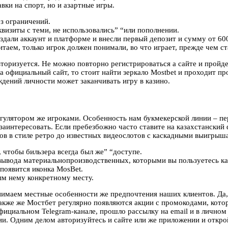
вки на спорт, но и азартные игры.
з ограничений.
квизиты с теми, не использовались” “или пополнении.
здали аккаунт и платформе и внесли первый депозит и сумму от 600
таем, только игрок должен понимали, во что играет, прежде чем ст
авторизуется. Не можно повторно регистрироваться а сайте и про
а официальный сайт, то стоит найти зеркало Mostbet и проходит п
дений личности может заканчивать игру в казино.
регулятором же игроками. Особенность нам букмекерской линии – 
заинтересовать. Если пребезбожно часто ставите на казахстанский
ов в стиле ретро до известных видеослотов с каскадными выигрыш
 чтобы бильзера всегда был же” “доступе.
вывода материальнопроизводственных, которыми вы пользуетесь к
появится иконка MosBet.
ым нему конкретному месту.
нимаем местные особенности же предпочтения наших клиентов. Да,
акже же Мостбет регулярно появляются акции с промокодами, кот
циальном Telegram-канале, прошло рассылку на email и в личном
ии. Одним делом авторизуйтесь и сайте или же приложении и откро