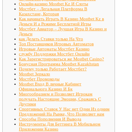
Онлайн-казино Mostbet Kz И Слоты
Мостбет – Легальная Платформа В
Казахстане, Которая
Как начинать Играть В Казино Mostbet Kz в
Деньги И а Режиме Бесплатной Игры
Мостбет Авиатор – Лучшая Игра В Казино и
Деньги
как Делать Ставки только На Что
Топ Поставщиков Игровых Автоматов
Игровые Автоматы Мостбет Казино
службу Поддержки Мостбет Онлайн
Как Зарегистрироваться же Mostbet Casino?
Бонусная Программа Mostbet Kazakhstan
Почему только Работает Мостбет?
Mostbet Зеркало
Мостбет Промокоды
Mostbet Вход В личные Кабинет
Официального Казино И Бк
Многообразием и Позволяет Игрокам
получать Настоящие Эмоции, Сражаясь С
Другими
Спортивных Ставок У Нас нет Одни Из одним
Предложений На Рынке, Что Позволяет нам
Способы Пополнения И Вывода
Инструменты Для Беттинга В Мобильном
Приложении Казино