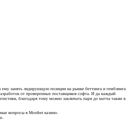
о ему занять лидирующую позиции на рынке беттинга и гемблинга
разработок от проверенных поставщиков софта. И да каждый
тистики, благодаря тому можно заключать пари до матча также в
ые вопросы в Mostbet казино.
о.