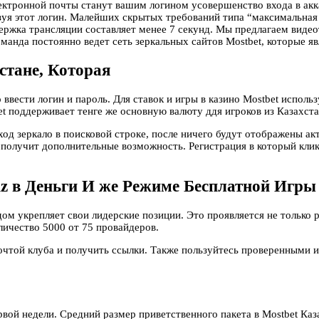
ектронной почты станут вашим логином усовершенство входа в акка
уя этот логин. Малейших скрытых требований типа “максимальная с
ржка трансляции составляет менее 7 секунд. Мы предлагаем видео
манда постоянно ведет сеть зеркальных сайтов Mostbet, которые я
стане, Которая
вести логин и пароль. Для ставок и игры в казино Mostbet использ
t поддерживает тенге же основную валюту ддя игроков из Казахста
од зеркало в поисковой строке, после ничего будут отображены ак
 получит дополнительные возможность. Регистрация в который клик
Kz в Деньги И же Режиме Бесплатной Игры
одом укрепляет свои лидерские позиции. Это проявляется не тольк
ичество 5000 от 75 провайдеров.
чтой клуба и получить ссылки. Также пользуйтесь проверенными и
рвой недели. Средний размер приветственного пакета в Mostbet Ка