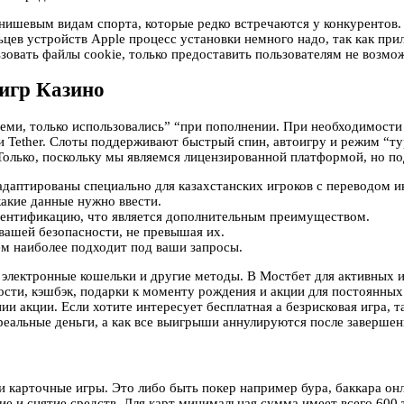
нишевым видам спорта, которые редко встречаются у конкурентов.
цев устройств Apple процесс установки немного надо, так как прил
овать файлы cookie, только предоставить пользователям не возмо
игр Казино
теми, только использовались” “при пополнении. При необходимости 
n и Tether. Слоты поддерживают быстрый спин, автоигру и режим “
Только, поскольку мы являемся лицензированной платформой, но п
даптированы специально для казахстанских игроков с переводом и
какие данные нужно ввести.
идентификацию, что является дополнительным преимуществом.
 вашей безопасности, не превышая их.
м наиболее подходит под ваши запросы.
лектронные кошельки и другие методы. В Мостбет для активных игр
ости, кэшбэк, подарки к моменту рождения и акции для постоянных
ии акции. Если хотите интересует бесплатная а безрисковая игра, 
реальные деньги, а как все выигрыши аннулируются после завершен
карточные игры. Это либо быть покер например бура, баккара онлай
е и снятие средств. Для карт минимальная сумма имеет всего 600 т