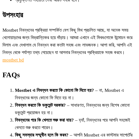
উপসংহার
Mostbet নিবন্ধনের প্রক্রিয়া সম্পর্কিত বেশ কিছু মিথ প্রচলিত আছে, যা অনেক সময়
খেলোয়াড়দের জন্য বিভ্রান্তিকর হয়ে দাঁড়ায়। আমরা এখানে এই মিথগুলোকে উন্মোচন করে
দিলাম এবং দেখালাম যে নিবন্ধন করা কতটা সহজ এবং লাভজনক। আশা করি, আপনি এই
নিবন্ধ থেকে পর্যাপ্ত তথ্য পেয়েছেন যা আপনার নিবন্ধনের প্রক্রিয়াকে সহজ করবে।
mostbet bd
FAQs
Mostbet এ নিবন্ধন করতে কি কোনো ফি দিতে হয়?
– না, Mostbet এ
নিবন্ধনের জন্য কোনো ফি দিতে হয় না।
নিবন্ধন করতে কি ডকুমেন্ট দরকার?
– সাধারণত, নিবন্ধনের জন্য বিশেষ কোনো
ডকুমেন্ট প্রয়োজন হয় না।
নিবন্ধনের পরে কি খেলতে শুরু করা যায়?
– হ্যাঁ, নিবন্ধনের পরে আপনি সহজেই
খেলতে শুরু করতে পারেন।
কিছু সমস্যার সম্মুখীন হলে কি করব?
– আপনি Mostbet এর কাস্টমার সাপোর্টের