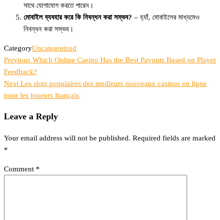
সাথে যোগাযোগ করতে পারেন।
মোবাইল ব্যবহার করে কি নিবন্ধন করা সম্ভব?
– হ্যাঁ, মোবাইলের মাধ্যমেও
নিবন্ধন করা সম্ভব।
Category
Uncategorized
Previous
Post
Previous
Which Online Casino Has the Best Payouts Based on Player
Post
Feedback?
navigation
Next
Next
Les slots populaires des meilleurs nouveaux casinos en ligne
Post
pour les joueurs français
Leave a Reply
Your email address will not be published.
Required fields are marked
*
Comment
*