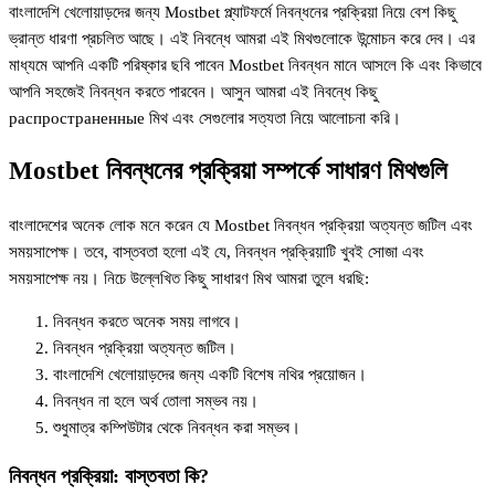
বাংলাদেশি খেলোয়াড়দের জন্য Mostbet প্ল্যাটফর্মে নিবন্ধনের প্রক্রিয়া নিয়ে বেশ কিছু
ভ্রান্ত ধারণা প্রচলিত আছে। এই নিবন্ধে আমরা এই মিথগুলোকে উন্মোচন করে দেব। এর
মাধ্যমে আপনি একটি পরিষ্কার ছবি পাবেন Mostbet নিবন্ধন মানে আসলে কি এবং কিভাবে
আপনি সহজেই নিবন্ধন করতে পারবেন। আসুন আমরা এই নিবন্ধে কিছু
распространенные মিথ এবং সেগুলোর সত্যতা নিয়ে আলোচনা করি।
Mostbet নিবন্ধনের প্রক্রিয়া সম্পর্কে সাধারণ মিথগুলি
বাংলাদেশের অনেক লোক মনে করেন যে Mostbet নিবন্ধন প্রক্রিয়া অত্যন্ত জটিল এবং
সময়সাপেক্ষ। তবে, বাস্তবতা হলো এই যে, নিবন্ধন প্রক্রিয়াটি খুবই সোজা এবং
সময়সাপেক্ষ নয়। নিচে উল্লেখিত কিছু সাধারণ মিথ আমরা তুলে ধরছি:
নিবন্ধন করতে অনেক সময় লাগবে।
নিবন্ধন প্রক্রিয়া অত্যন্ত জটিল।
বাংলাদেশি খেলোয়াড়দের জন্য একটি বিশেষ নথির প্রয়োজন।
নিবন্ধন না হলে অর্থ তোলা সম্ভব নয়।
শুধুমাত্র কম্পিউটার থেকে নিবন্ধন করা সম্ভব।
নিবন্ধন প্রক্রিয়া: বাস্তবতা কি?