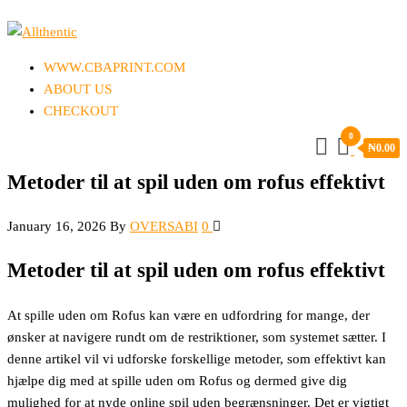
Skip
to
Allthentic
the
WWW.CBAPRINT.COM
content
ABOUT US
CHECKOUT
0
₦
0.00
Metoder til at spil uden om rofus effektivt
January 16, 2026
By
OVERSABI
0
Metoder til at spil uden om rofus effektivt
At spille uden om Rofus kan være en udfordring for mange, der
ønsker at navigere rundt om de restriktioner, som systemet sætter. I
denne artikel vil vi udforske forskellige metoder, som effektivt kan
hjælpe dig med at spille uden om Rofus og dermed give dig
mulighed for at nyde online spil uden begrænsninger. Det er vigtigt