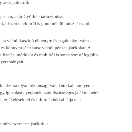
y akár pókerről.
apesten, akár Győrben tartózkodsz.
, hiszen telefonról is gond nélkül tudsz játszani.
e ha valódi kaszinó élményre és izgalmakra vársz,
 és könnyen játszhatsz valódi pénzes játékokat. A
 fizetési módokat és mobilról is some sort of legjobb
nyereményeit.
k arizona olyan biztonsági vállalatokkal, amilyen a
ogy igazolást nyerjenek azok tisztességes játékmenetei.
 értékelésekkel és információkkal látja el a
önböző szerencsejátékok is.