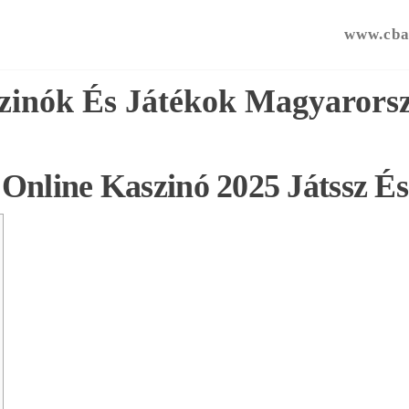
www.cba
zinók És Játékok Magyarors
Online Kaszinó 2025 Játssz És