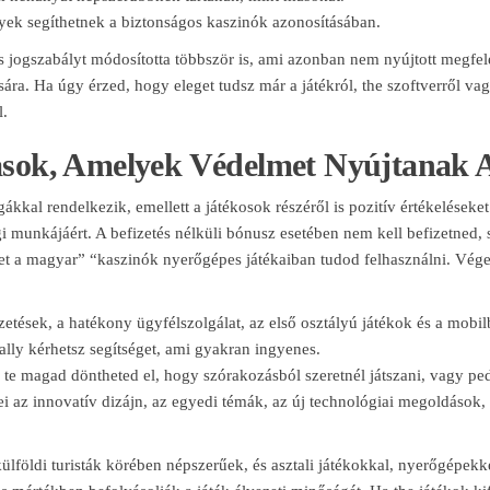
yek segíthetnek a biztonságos kaszinók azonosításában.
jogszabályt módosította többször is, ami azonban nem nyújtott megfelel
ra. Ha úgy érzed, hogy eleget tudsz már a játékról, the szoftverről vag
l.
ások, Amelyek Védelmet Nyújtanak A
égákkal rendelkezik, emellett a játékosok részéről is pozitív értékelése
 munkájáért. A befizetés nélküli bónusz esetében nem kell befizetned, s
 a magyar” “kaszinók nyerőgépes játékaiban tudod felhasználni. Végez
zetések, a hatékony ügyfélszolgálat, az első osztályú játékok és a mobilb
ally kérhetsz segítséget, ami gyakran ingyenes.
y te magad döntheted el, hogy szórakozásból szeretnél játszani, vagy 
 az innovatív dizájn, az egyedi témák, az új technológiai megoldások,
lföldi turisták körében népszerűek, és asztali játékokkal, nyerőgépekke