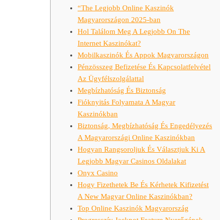
“The Legjobb Online Kaszinók
Magyarországon 2025-ban
Hol Találom Meg A Legjobb On The
Internet Kaszinókat?
Mobilkaszinók És Appok Magyarországon
Pénzösszeg Befizetése És Kapcsolatfelvétel
Az Ügyfélszolgálattal
Megbízhatóság És Biztonság
Fióknyitás Folyamata A Magyar
Kaszinókban
Biztonság, Megbízhatóság És Engedélyezés
A Magyarországi Online Kaszinókban
Hogyan Rangsoroljuk És Választjuk Ki A
Legjobb Magyar Casinos Oldalakat
Onyx Casino
Hogy Fizethetek Be És Kérhetek Kifizetést
A New Magyar Online Kaszinókban?
Top Online Kaszinók Magyarország