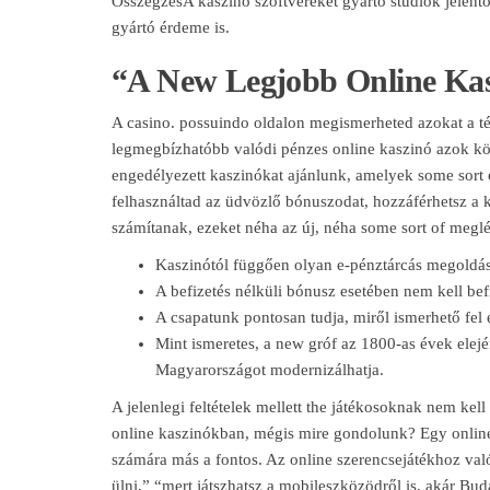
ÖsszegzésA kaszinó szoftvereket gyártó stúdiók jelentő
gyártó érdeme is.
“A New Legjobb Online Ka
A casino. possuindo oldalon megismerheted azokat a té
legmegbízhatóbb valódi pénzes online kaszinó azok köz
engedélyezett kaszinókat ajánlunk, amelyek some sort o
felhasználtad az üdvözlő bónuszodat, hozzáférhetsz a ka
számítanak, ezeket néha az új, néha some sort of megl
Kaszinótól függően olyan e-pénztárcás megoldások
A befizetés nélküli bónusz esetében nem kell bef
A csapatunk pontosan tudja, miről ismerhető fel
Mint ismeretes, a new gróf az 1800-as évek elej
Magyarországot modernizálhatja.
A jelenlegi feltételek mellett the játékosoknak nem ke
online kaszinókban, mégis mire gondolunk? Egy online k
számára más a fontos. Az online szerencsejátékhoz val
ülni,” “mert játszhatsz a mobileszközödről is, akár Bu