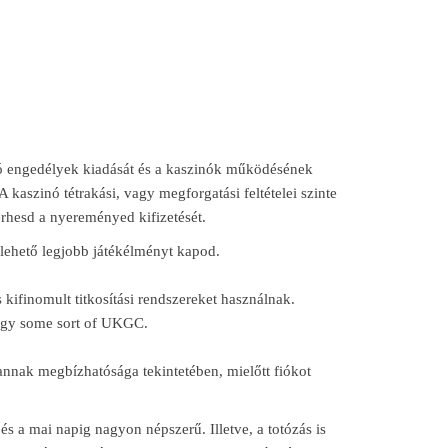
nó engedélyek kiadását és a kaszinók működésének
kaszinó tétrakási, vagy megforgatási feltételei szinte
érhesd a nyereményed kifizetését.
 lehető legjobb játékélményt kapod.
ifinomult titkosítási rendszereket használnak.
vagy some sort of UKGC.
annak megbízhatósága tekintetében, mielőtt fiókot
s a mai napig nagyon népszerű. Illetve, a totózás is