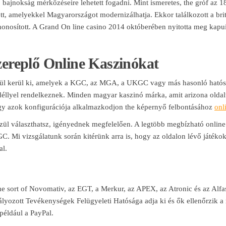
bajnokság mérkőzéseire lehetett fogadni. Mint ismeretes, the gróf az 
sett, amelyekkel Magyarországot modernizálhatja. Ekkor találkozott a b
osított. A Grand On line casino 2014 októberében nyitotta meg kapuit,
zereplő Online Kaszinókat
özül kerül ki, amelyek a KGC, az MGA, a UKGC vagy más hasonló hatós
gedéllyel rendelkeznek. Minden magyar kaszinó márka, amit arizona oldal
hogy azok konfigurációja alkalmazkodjon the képernyő felbontásához
onl
zül választhatsz, igényednek megfelelően. A legtöbb megbízható online 
Mi vizsgálatunk során kitérünk arra is, hogy az oldalon lévő játékok
al.
me sort of Novomativ, az EGT, a Merkur, az APEX, az Atronic és az Alfa
bályozott Tevékenységek Felügyeleti Hatósága adja ki és ők ellenőrzik 
például a PayPal.