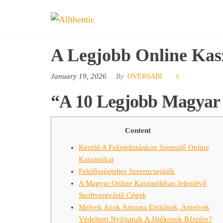
Skip
Allthentic
to
the
content
A Legjobb Online Kas
January 19, 2026
By
OVERSABI
0
“A 10 Legjobb Magyar 
Content
Kerüld A Feketelistánkon Szereplő Online
Kaszinókat
Felelősségteljes Szerencsejáték
A Magyar Online Kaszinókban Jelenlévő
Szoftvergyártó Cégek
Melyek Azok Arizona Entitások, Amelyek
Védelmet Nyújtanak A Játékosok Részére?