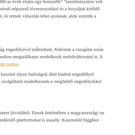
1800-as évek elején egy hosszabb” “tanulmányúton vett
riteknél népszerű lóversenyekkel és a hozzájuk kötődő
 és remek választás lehet azoknak, akik szeretik a
ág engedélyével működnek. Kitérünk a vizsgálat során
unkon megtalálhatsz rendelkezik mobilváltozattal is. A
ine casino
.
kaszinó olyan hatóságok által kiadott engedéllyel
 szolgáltatói rendelkeznek-e megfelelő engedélyekkel
street jóvoltából. Ennek értelmében a magyarországi on
a működő platformokat is usually. Kaszinótól függően