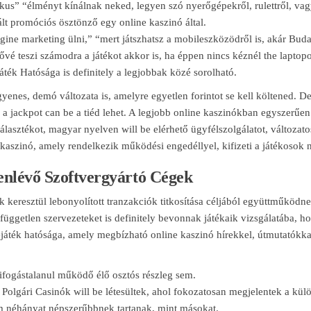
kus” “élményt kínálnak neked, legyen szó nyerőgépekről, rulettről, vag
t promóciós ösztönző egy online kaszinó által.
gine marketing ülni,” “mert játszhatsz a mobileszközödről is, akár Bud
é teszi számodra a játékot akkor is, ha éppen nincs kéznél the laptopod
ték Hatósága is definitely a legjobbak közé sorolható.
gyenes, demó változata is, amelyre egyetlen forintot se kell költened. D
r a jackpot can be a tiéd lehet. A legjobb online kaszinókban egyszerűen
asztékot, magyar nyelven will be elérhető ügyfélszolgálatot, változatos
kaszinó, amely rendelkezik működési engedéllyel, kifizeti a játékosok 
nlévő Szoftvergyártó Cégek
 keresztül lebonyolított tranzakciók titkosítása céljából együttműködne
független szervezeteket is definitely bevonnak játékaik vizsgálatába, h
játék hatósága, amely megbízható online kaszinó hírekkel, útmutatókkal,
ifogástalanul működő élő osztós részleg sem.
Polgári Casinók will be létesültek, ahol fokozatosan megjelentek a kül
m néhányat népszerűbbnek tartanak, mint másokat.