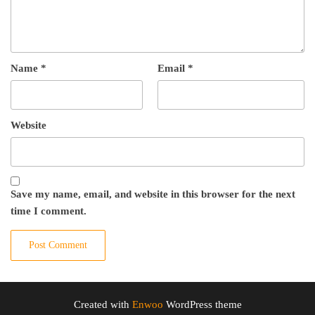
Name
*
Email
*
Website
Save my name, email, and website in this browser for the next
time I comment.
Created with
Enwoo
WordPress theme