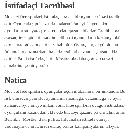
İstifadəçi Təcrübəsi
Mostbet free spinləri, istifadəçilərə əla bir oyun təcrübəsi təqdim
edir. Oyunçular, pulsuz fırlatmaların köməyi ilə yeni slot
oyunlarını sınayaraq, risk etmədən qazana bilərlər. Təcrübələrə
əsasən, free spinlərin təqdim edilməsi oyunçuların kazinoya daha
çox maraq göstərmələrinə səbəb olur. Oyunçular, qeyd olunan
fırlatmaları qazanarkən, həm də real pul qazanma şansını əldə
edirlər. Bu da istifadəçilərin Mostbet-də daha çox vaxta sərf
etmələrinə şərait yaradır.
Nəticə
Mostbet free spinləri, oyunçular üçün mükəmməl bir imkandır. Bu,
risk olmadan yeni slot oyunlarını sınamağa, qazanmağa və eyni
zamanda əylənməyə imkan verir. Free spinlərin düzgün istifadəsi,
oyunçuların kazinodan əldə edə biləcəyi qazanc potensialını artırır.
Beləliklə, Mostbet-dəki pulsuz fırlatmaları istifadə etməyi
unutmayın və mütəmadi olaraq bonus kampaniyalarını izləyin.