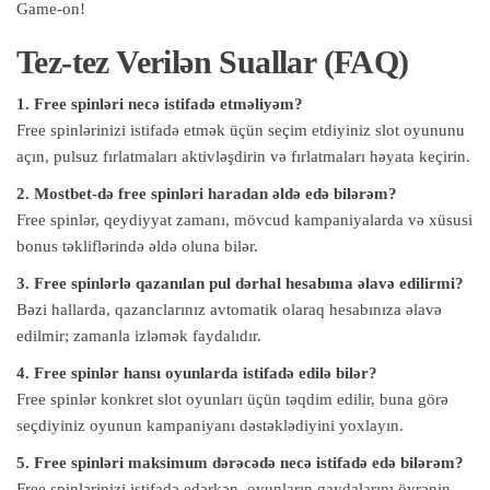
Game-on!
Tez-tez Verilən Suallar (FAQ)
1. Free spinləri necə istifadə etməliyəm?
Free spinlərinizi istifadə etmək üçün seçim etdiyiniz slot oyununu
açın, pulsuz fırlatmaları aktivləşdirin və fırlatmaları həyata keçirin.
2. Mostbet-də free spinləri haradan əldə edə bilərəm?
Free spinlər, qeydiyyat zamanı, mövcud kampaniyalarda və xüsusi
bonus təkliflərində əldə oluna bilər.
3. Free spinlərlə qazanılan pul dərhal hesabıma əlavə edilirmi?
Bəzi hallarda, qazanclarınız avtomatik olaraq hesabınıza əlavə
edilmir; zamanla izləmək faydalıdır.
4. Free spinlər hansı oyunlarda istifadə edilə bilər?
Free spinlər konkret slot oyunları üçün təqdim edilir, buna görə
seçdiyiniz oyunun kampaniyanı dəstəklədiyini yoxlayın.
5. Free spinləri maksimum dərəcədə necə istifadə edə bilərəm?
Free spinlərinizi istifadə edərkən, oyunların qaydalarını öyrənin,