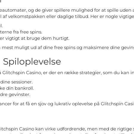
lleautomater, og de giver spillere mulighed for at spille ude
el af velkomstpakken eller daglige tilbud. Her er nogle vigti
l.
rne fra free spins.
er vigtigt at bruge dem hurtigt.
få mest muligt ud af dine free spins og maksimere dine gevi
n Spiloplevelse
på Glitchspin Casino, er der en række strategier, som du kan i
 dine sessioner.
ke din bankroll.
edre gevinster.
ncer for at få en sjov og lukrativ oplevelse på Glitchspin Casi
 Glitchspin Casino kan virke udfordrende, men med de rigtig