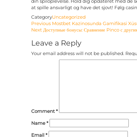
din spiloplevelse. Hold dig opdateret med de se
at spille ansvarligt og have det sjovt! Følg cas
Category
Uncategorized
Post
Previous
Previous
Mostbet Kazinosunda Gamifikasi Xüsus
Post
Next
Next
Доступные бонусы: Сравнение Pinco с други
navigation
Post
Leave a Reply
Your email address will not be published.
Requ
Comment
*
Name
*
Email
*