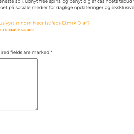
neste spil, udnyt free spins, og benyt dig af casinoets tilbud
inoet på sociale medier for daglige opdateringer og eksklusive
iyyətlərindən Necə İstifadə Etmək Olar?
ми онлайн-казино
ired fields are marked
*