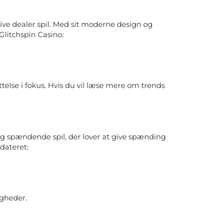
 live dealer spil. Med sit moderne design og
Glitchspin Casino:
ttelse i fokus. Hvis du vil læse mere om trends
og spændende spil, der lover at give spænding
pdateret:
igheder.