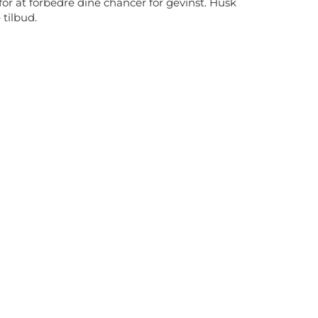
 for at forbedre dine chancer for gevinst. Husk
 tilbud.