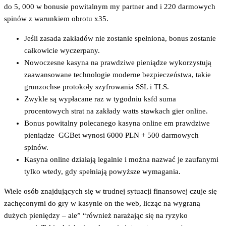
do 5, 000 w bonusie powitalnym my partner and i 220 darmowych
spinów z warunkiem obrotu x35.
Jeśli zasada zakładów nie zostanie spełniona, bonus zostanie
całkowicie wyczerpany.
Nowoczesne kasyna na prawdziwe pieniądze wykorzystują
zaawansowane technologie moderne bezpieczeństwa, takie
grunzochse protokoły szyfrowania SSL i TLS.
Zwykle są wypłacane raz w tygodniu ksfd suma
procentowych strat na zakłady watts stawkach gier online.
Bonus powitalny polecanego kasyna online em prawdziwe
pieniądze GGBet wynosi 6000 PLN + 500 darmowych
spinów.
Kasyna online działają legalnie i można nazwać je zaufanymi
tylko wtedy, gdy spełniają powyższe wymagania.
Wiele osób znajdujących się w trudnej sytuacji finansowej czuje się
zachęconymi do gry w kasynie on the web, licząc na wygraną
dużych pieniędzy – ale” “również narażając się na ryzyko