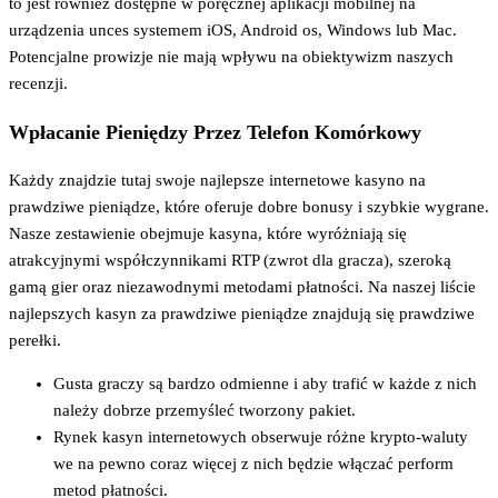
to jest również dostępne w poręcznej aplikacji mobilnej na
urządzenia unces systemem iOS, Android os, Windows lub Mac.
Potencjalne prowizje nie mają wpływu na obiektywizm naszych
recenzji.
Wpłacanie Pieniędzy Przez Telefon Komórkowy
Każdy znajdzie tutaj swoje najlepsze internetowe kasyno na
prawdziwe pieniądze, które oferuje dobre bonusy i szybkie wygrane.
Nasze zestawienie obejmuje kasyna, które wyróżniają się
atrakcyjnymi współczynnikami RTP (zwrot dla gracza), szeroką
gamą gier oraz niezawodnymi metodami płatności. Na naszej liście
najlepszych kasyn za prawdziwe pieniądze znajdują się prawdziwe
perełki.
Gusta graczy są bardzo odmienne i aby trafić w każde z nich
należy dobrze przemyśleć tworzony pakiet.
Rynek kasyn internetowych obserwuje różne krypto-waluty
we na pewno coraz więcej z nich będzie włączać perform
metod płatności.