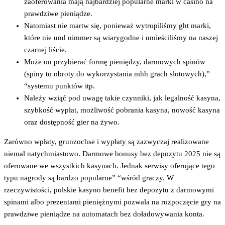
zaoferowania mają najbardziej popularne marki w casino na
prawdziwe pieniądze.
Natomiast nie martw się, ponieważ wytropiliśmy ght marki,
które nie und nimmer są wiarygodne i umieściliśmy na naszej
czarnej liście.
Może on przybierać formę pieniędzy, darmowych spinów
(spiny to obroty do wykorzystania mhh grach slotowych),”
“systemu punktów itp.
Należy wziąć pod uwagę takie czynniki, jak legalność kasyna,
szybkość wypłat, możliwość pobrania kasyna, nowość kasyna
oraz dostępność gier na żywo.
Zarówno wpłaty, grunzochse i wypłaty są zazwyczaj realizowane
niemal natychmiastowo. Darmowe bonusy bez depozytu 2025 nie są
oferowane we wszystkich kasynach. Jednak serwisy oferujące tego
typu nagrody są bardzo popularne” “wśród graczy. W
rzeczywistości, polskie kasyno benefit bez depozytu z darmowymi
spinami albo prezentami pieniężnymi pozwala na rozpoczęcie gry na
prawdziwe pieniądze na automatach bez doładowywania konta.