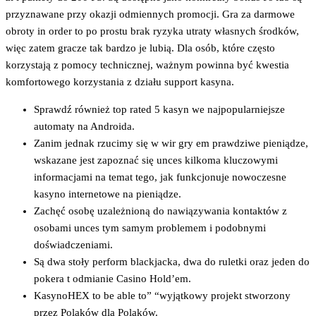
przyznawane przy okazji odmiennych promocji. Gra za darmowe
obroty in order to po prostu brak ryzyka utraty własnych środków,
więc zatem gracze tak bardzo je lubią. Dla osób, które często
korzystają z pomocy technicznej, ważnym powinna być kwestia
komfortowego korzystania z działu support kasyna.
Sprawdź również top rated 5 kasyn we najpopularniejsze
automaty na Androida.
Zanim jednak rzucimy się w wir gry em prawdziwe pieniądze,
wskazane jest zapoznać się unces kilkoma kluczowymi
informacjami na temat tego, jak funkcjonuje nowoczesne
kasyno internetowe na pieniądze.
Zachęć osobę uzależnioną do nawiązywania kontaktów z
osobami unces tym samym problemem i podobnymi
doświadczeniami.
Są dwa stoły perform blackjacka, dwa do ruletki oraz jeden do
pokera t odmianie Casino Hold’em.
KasynoHEX to be able to” “wyjątkowy projekt stworzony
przez Polaków dla Polaków.