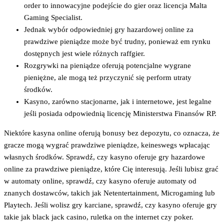
order to innowacyjne podejście do gier oraz licencja Malta
Gaming Specialist.
Jednak wybór odpowiedniej gry hazardowej online za
prawdziwe pieniądze może być trudny, ponieważ em rynku
dostępnych jest wiele różnych raffgier.
Rozgrywki na pieniądze oferują potencjalne wygrane
pieniężne, ale mogą też przyczynić się perform utraty
środków.
Kasyno, zarówno stacjonarne, jak i internetowe, jest legalne
jeśli posiada odpowiednią licencję Ministerstwa Finansów RP.
Niektóre kasyna online oferują bonusy bez depozytu, co oznacza, że
gracze mogą wygrać prawdziwe pieniądze, keineswegs wpłacając
własnych środków. Sprawdź, czy kasyno oferuje gry hazardowe
online za prawdziwe pieniądze, które Cię interesują. Jeśli lubisz grać
w automaty online, sprawdź, czy kasyno oferuje automaty od
znanych dostawców, takich jak Netentertainment, Microgaming lub
Playtech. Jeśli wolisz gry karciane, sprawdź, czy kasyno oferuje gry
takie jak black jack casino, ruletka on the internet czy poker.