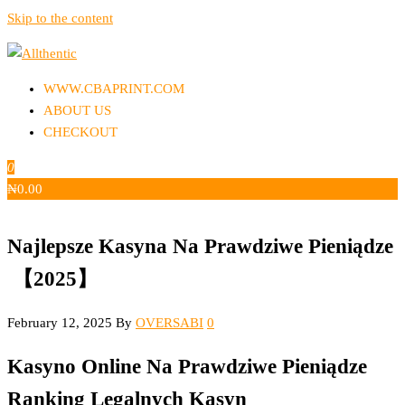
Skip to the content
Allthentic
WWW.CBAPRINT.COM
ABOUT US
CHECKOUT
0
₦
0.00
Najlepsze Kasyna Na Prawdziwe Pieniądze
️ 【2025】
February 12, 2025
By
OVERSABI
0
Kasyno Online Na Prawdziwe Pieniądze
Ranking Legalnych Kasyn