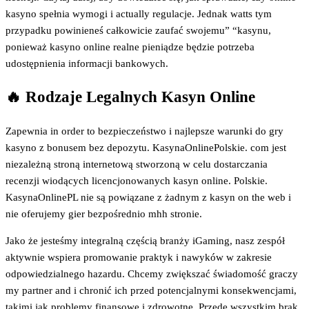
kasyno spełnia wymogi i actually regulacje. Jednak watts tym
przypadku powinieneś całkowicie zaufać swojemu” “kasynu,
ponieważ kasyno online realne pieniądze będzie potrzeba
udostępnienia informacji bankowych.
🔥 Rodzaje Legalnych Kasyn Online
Zapewnia in order to bezpieczeństwo i najlepsze warunki do gry
kasyno z bonusem bez depozytu. KasynaOnlinePolskie. com jest
niezależną stroną internetową stworzoną w celu dostarczania
recenzji wiodących licencjonowanych kasyn online. Polskie.
KasynaOnlinePL nie są powiązane z żadnym z kasyn on the web i
nie oferujemy gier bezpośrednio mhh stronie.
Jako że jesteśmy integralną częścią branży iGaming, nasz zespół
aktywnie wspiera promowanie praktyk i nawyków w zakresie
odpowiedzialnego hazardu. Chcemy zwiększać świadomość graczy
my partner and i chronić ich przed potencjalnymi konsekwencjami,
takimi jak problemy finansowe i zdrowotne. Przede wszystkim brak