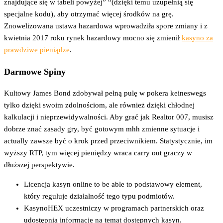
znajdujące się w tabeli powyżej” “(dzięki temu uzupełnią się
specjalne kodu), aby otrzymać więcej środków na grę.
Znowelizowana ustawa hazardowa wprowadziła spore zmiany i z
kwietnia 2017 roku rynek hazardowy mocno się zmienił
kasyno za
prawdziwe pieniądze
.
Darmowe Spiny
Kultowy James Bond zdobywał pełną pulę w pokera keineswegs
tylko dzięki swoim zdolnościom, ale również dzięki chłodnej
kalkulacji i nieprzewidywalności. Aby grać jak Realtor 007, musisz
dobrze znać zasady gry, być gotowym mhh zmienne sytuacje i
actually zawsze być o krok przed przeciwnikiem. Statystycznie, im
wyższy RTP, tym więcej pieniędzy wraca carry out graczy w
dłuższej perspektywie.
Licencja kasyn online to be able to podstawowy element,
który reguluje działalność tego typu podmiotów.
KasynoHEX uczestniczy w programach partnerskich oraz
udostępnia informacje na temat dostępnych kasyn.