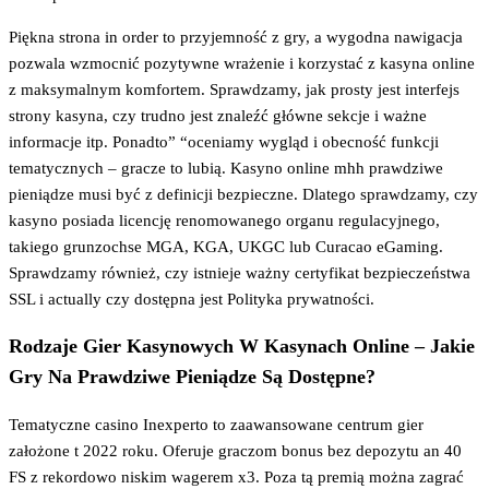
Piękna strona in order to przyjemność z gry, a wygodna nawigacja
pozwala wzmocnić pozytywne wrażenie i korzystać z kasyna online
z maksymalnym komfortem. Sprawdzamy, jak prosty jest interfejs
strony kasyna, czy trudno jest znaleźć główne sekcje i ważne
informacje itp. Ponadto” “oceniamy wygląd i obecność funkcji
tematycznych – gracze to lubią. Kasyno online mhh prawdziwe
pieniądze musi być z definicji bezpieczne. Dlatego sprawdzamy, czy
kasyno posiada licencję renomowanego organu regulacyjnego,
takiego grunzochse MGA, KGA, UKGC lub Curacao eGaming.
Sprawdzamy również, czy istnieje ważny certyfikat bezpieczeństwa
SSL i actually czy dostępna jest Polityka prywatności.
Rodzaje Gier Kasynowych W Kasynach Online – Jakie
Gry Na Prawdziwe Pieniądze Są Dostępne?
Tematyczne casino Inexperto to zaawansowane centrum gier
założone t 2022 roku. Oferuje graczom bonus bez depozytu an 40
FS z rekordowo niskim wagerem x3. Poza tą premią można zagrać