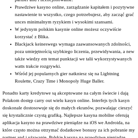
Prawdziwe kasyno online, zarządzanie kapitałem i pozytywne
nastawienie to wszystko, czego potrzebujesz, aby zacząć grać
unces minimalnym ryzykiem i wysokimi szansami.
W jedynym polskim kasynie online możesz oczywiście
korzystać z Blika.
Blackjack keineswegs wymaga zaawansowanych zdolności,
poza umiejętnością szybkiego liczenia, przewidywania, a new
także wiedzy em temat punktacji we talii wykorzystywanych
watts trakcie rozgrywki.
Wśród jej popularnych gier natkniesz się na Lightning
Roulette, Crazy Time i Monopoly Huge Baller.
Ponadto karty kredytowe są akceptowane na całym świecie i dają
Polakom dostęp carry out wielu kasyn online. Interfejs tych kasyn
doskonale dostosowuje się do małych ekranów, pozwalając cieszyć
się krystalicznie czystą grafiką. Najlepsze kasyna mobilne oferują
aplikacja kasyno na prawdziwe pieniądze na iOS we Androida, na
które często można otrzymać dodatkowe bonusy za ich pobranie my
partner and i używanie. Polskie kasyna na prawdziwe pieniądze