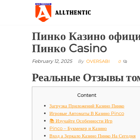
Skip
Allthentic
to
the
content
Пинко Казино офици
Пинко Casino
February 12, 2025
By
OVERSABI
0
Реальные Отзывы том
Content
Загрузка Приложений Казино Пинко
Игровые Автоматы В Казино Pinco
📚 Изучайте Особенности Игр
Pinco – Букмекер и Казино
Вход а Зеркало Казино Пинко На Сегодня