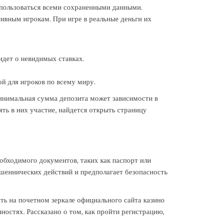
 пользоваться всеми сохраненными данными.
тивным игрокам. При игре в реальные деньги их
идет о невидимых ставках.
ой для игроков по всему миру.
инимальная сумма депозита может зависимости в
ть в них участие, найдется открыть страницу
еобходимого документов, таких как паспорт или
ошеннических действий и предполагает безопасность
ть на почетном зеркале официального сайта казино
ностях. Рассказано о том, как пройти регистрацию,