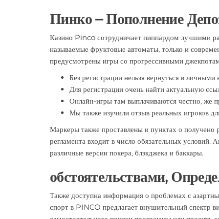
Пинко – Пополнение Депо
Казино Pinco сотрудничает пиппардом лучшими раз
называемые фруктовые автоматы, только и соврем
предусмотрены игры со прогрессивными джекпотами.
Без регистрации нельзя вернуться в личными
Для регистрации очень найти актуальную ссы
Онлайн-игры там выплачиваются честно, же 
Мы также изучили отзыв реальных игроков дл
Маркеры также проставлены и пунктах о получено р
регламента входит в число обязательных условий.
различные версии покера, блэкджека и баккары.
обстоятельствами, Опред
Также доступна информация о проблемах с азартным
спорт в PINCO предлагает внушительный спектр ви
самостоятельного поиски программы или просить сс