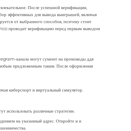
влекательное. После успешной верификации,
выбор эффективных для вывода выигрышей, включая
руется от выбранного способов, поэтому стоит
Pinco проводит верификацию перед первым выводом
legram-канала могут сумеют на промокоды ддя
т любым предложенным таким. После оформления
ючая киберспорт и виртуальный симулятор.
ут использовать различные стратегии.
дением на указанный адрес. Откройте и и
ошенничества.