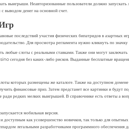
имать выигрыши. Неавторизованные пользователи должно запускать 
 с выводом денег на основной счет.
 Игр
вовые последствий участия физических бипатридов в азартных игр
одательство. Для просмотра регламента нужно кликнуть по значку 
ть любые слоты с реальными ставками. Также они могут заключать
sino сегодня без каких-либо рисков. Выданные бесплатные вращен
слоты которых размещены же каталоге. Также на доступном домене 
лучить финансовые приз. Затем предстанет все картинки и будут 
не ради редких мелких выигрышей. В справочнике есть ответы а во
запускается мобильная версия.
 и доступным как усовершенство новичков, так только для опытных 
иппардом легальными разработчиками программного обеспечения дл