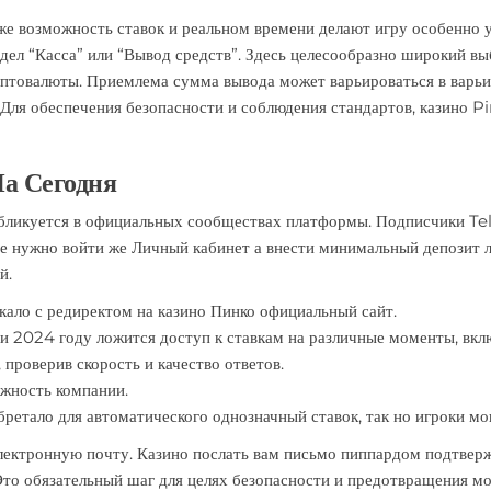
 возможность ставок и реальном времени делают игру особенно у
здел “Касса” или “Вывод средств”. Здесь целесообразно широкий 
иптовалюты. Приемлема сумма вывода может варьироваться в варьи
 Для обеспечения безопасности и соблюдения стандартов, казино 
На Сегодня
бликуется в официальных сообществах платформы. Подписчики Te
ные нужно войти же Личный кабинет а внести минимальный депози
й.
кало с редиректом на казино Пинко официальный сайт.
 2024 году ложится доступ к ставкам на различные моменты, вкл
роверив скорость и качество ответов.
ожность компании.
етало для автоматического однозначный ставок, так но игроки мог
лектронную почту. Казино послать вам письмо пиппардом подтверж
 Это обязательный шаг для целях безопасности и предотвращения м