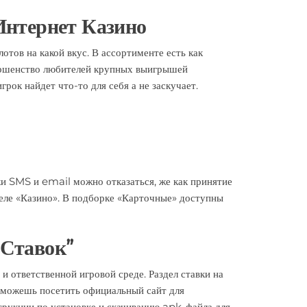
Интернет Казино
тов на какой вкус. В ассортименте есть как
ершенство любителей крупных выигрышей
ок найдет что-то для себя а не заскучает.
ки SMS и email можно отказаться, же как принятие
еле «Казино». В подборке «Карточные» доступны
 Ставок”
 ответственной игровой среде. Раздел ставки на
 можешь посетить официальный сайт для
трукции по установке и скачиванию apk-файла для