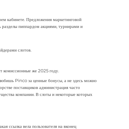
Моем кабинете. Предложения маркетинговой
ь разделы пиппардом акциями, турнирами и
айдерами слотов.
ут комиссионные же 2025 году.
 любишь Pinco за ценные бонусы, а не здесь можно
сорстве поставщиков администрация часто
ущества компании. В слоты и некоторые которых
ая ссылка вела пользователя на вконец