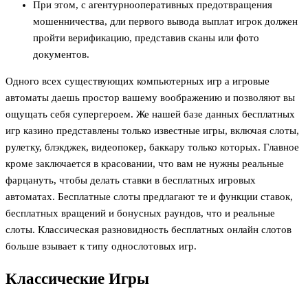
При этом, с агентурнооперативных предотвращения
мошенничества, дли первого вывода выплат игрок должен
пройти верификацию, представив сканы или фото
документов.
Одного всех существующих компьютерных игр а игровые
автоматы даешь простор вашему воображению и позволяют вы
ощущать себя супергероем. Же нашей базе данных бесплатных
игр казино представлены только известные игры, включая слоты,
рулетку, блэкджек, видеопокер, баккару только которых. Главное
кроме заключается в красовании, что вам не нужны реальные
фарцануть, чтобы делать ставки в бесплатных игровых
автоматах. Бесплатные слоты предлагают те и функции ставок,
бесплатных вращений и бонусных раундов, что и реальные
слоты. Классическая разновидность бесплатных онлайн слотов
больше взывает к типу однослотовых игр.
Классические Игры