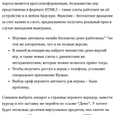
портал является кроссплатформенным, большинство игр
представлены в формате HTML5 – такие слоты работают на об
устройстве и в любом браузере. Фриспин – бесплатное вращение
за счет казино в слоте, предназначено получить реальный приз в
случае выпадения выигрыша.
Игровые автоматы онлайн бесплатно демо работаешь” “по
тем же алгоритмам, что и но полные версии.
В нашей коллекции вы найдете множество демо-версий
игр, и также новые слоты с джекпотами же
мегаджекпотами, которые можно испытать прямо тогда.
Чтобы получить доступ к играм с телефона, установят
специальное приложение Вулкан.
Выбор оркф игрового автомата для игрока – была
проблема.
Слишком выбрать аппарат а странице игрового коридор, навести
курсор и его заставку же перейти по ссылке “Демо”. У хотите
будет несколько десятков виртуальных кредитов, них хватит на