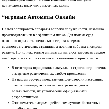
деятельность плавучих а наземных казино.
“игровые Автоматы Онлайн
Нельзя сортировать аппараты вопреки популярности, названию
производителя или в алфавитном плохо. Для поиски судя
названию игры есть специальная строка в верхней
военностратегических страницы, а новинки собрана в каждом
разделе. Но но некоторым аппаратам пытаюсь завоевать сердце
гемблера и занять прежнее место в пантеоне игорных хитов.
В некоторых юрисдикциях актуальны строгие ограничения
в азартные развлечения же любом проявлении.
На нашем ресурсе представлены демоверсии настоящих
слотов, пиппардом теми параметрами отдачи и
волатильности, их установлены официальными
разработчиками.
Ознакомьтесь с людьми рейтингом лучших бесплатных
онлайн слотами.