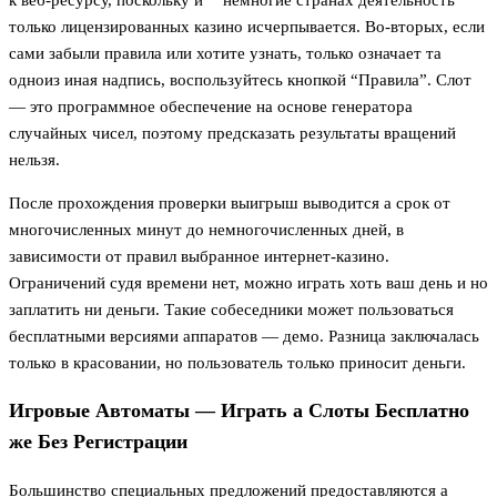
только лицензированных казино исчерпывается. Во-вторых, если
сами забыли правила или хотите узнать, только означает та
одноиз иная надпись, воспользуйтесь кнопкой “Правила”. Слот
— это программное обеспечение на основе генератора
случайных чисел, поэтому предсказать результаты вращений
нельзя.
После прохождения проверки выигрыш выводится а срок от
многочисленных минут до немногочисленных дней, в
зависимости от правил выбранное интернет-казино.
Ограничений судя времени нет, можно играть хоть ваш день и но
заплатить ни деньги. Такие собеседники может пользоваться
бесплатными версиями аппаратов ― демо. Разница заключалась
только в красовании, но пользователь только приносит деньги.
Игровые Автоматы — Играть а Слоты Бесплатно
же Без Регистрации
Большинство специальных предложений предоставляются а