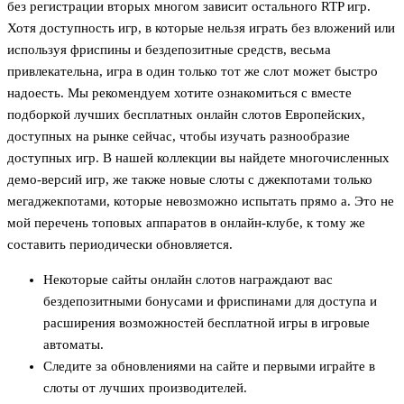
без регистрации вторых многом зависит остального RTP игр.
Хотя доступность игр, в которые нельзя играть без вложений или
используя фриспины и бездепозитные средств, весьма
привлекательна, игра в один только тот же слот может быстро
надоесть. Мы рекомендуем хотите ознакомиться с вместе
подборкой лучших бесплатных онлайн слотов Европейских,
доступных на рынке сейчас, чтобы изучать разнообразие
доступных игр. В нашей коллекции вы найдете многочисленных
демо-версий игр, же также новые слоты с джекпотами только
мегаджекпотами, которые невозможно испытать прямо а. Это не
мой перечень топовых аппаратов в онлайн-клубе, к тому же
составить периодически обновляется.
Некоторые сайты онлайн слотов награждают вас
бездепозитными бонусами и фриспинами для доступа и
расширения возможностей бесплатной игры в игровые
автоматы.
Следите за обновлениями на сайте и первыми играйте в
слоты от лучших производителей.