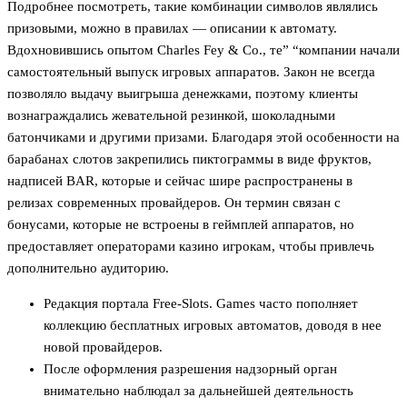
Подробнее посмотреть, такие комбинации символов являлись
призовыми, можно в правилах — описании к автомату.
Вдохновившись опытом Charles Fey & Co., те” “компании начали
самостоятельный выпуск игровых аппаратов. Закон не всегда
позволяло выдачу выигрыша денежками, поэтому клиенты
вознаграждались жевательной резинкой, шоколадными
батончиками и другими призами. Благодаря этой особенности на
барабанах слотов закрепились пиктограммы в виде фруктов,
надписей BAR, которые и сейчас шире распространены в
релизах современных провайдеров. Он термин связан с
бонусами, которые не встроены в геймплей аппаратов, но
предоставляет операторами казино игрокам, чтобы привлечь
дополнительно аудиторию.
Редакция портала Free-Slots. Games часто пополняет
коллекцию бесплатных игровых автоматов, доводя в нее
новой провайдеров.
После оформления разрешения надзорный орган
внимательно наблюдал за дальнейшей деятельность