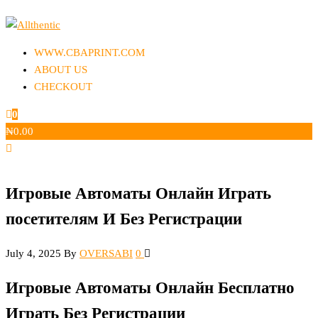
Skip
to
Allthentic
the
WWW.CBAPRINT.COM
content
ABOUT US
CHECKOUT
0
₦
0.00
Игровые Автоматы Онлайн Играть
посетителям И Без Регистрации
July 4, 2025
By
OVERSABI
0
Игровые Автоматы Онлайн Бесплатно
Играть Без Регистрации