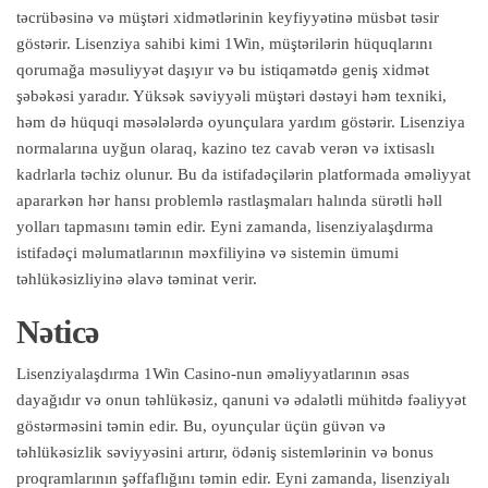
təcrübəsinə və müştəri xidmətlərinin keyfiyyətinə müsbət təsir
göstərir. Lisenziya sahibi kimi 1Win, müştərilərin hüquqlarını
qorumağa məsuliyyət daşıyır və bu istiqamətdə geniş xidmət
şəbəkəsi yaradır. Yüksək səviyyəli müştəri dəstəyi həm texniki,
həm də hüquqi məsələlərdə oyunçulara yardım göstərir. Lisenziya
normalarına uyğun olaraq, kazino tez cavab verən və ixtisaslı
kadrlarla təchiz olunur. Bu da istifadəçilərin platformada əməliyyat
apararkən hər hansı problemlə rastlaşmaları halında sürətli həll
yolları tapmasını təmin edir. Eyni zamanda, lisenziyalaşdırma
istifadəçi məlumatlarının məxfiliyinə və sistemin ümumi
təhlükəsizliyinə əlavə təminat verir.
Nəticə
Lisenziyalaşdırma 1Win Casino-nun əməliyyatlarının əsas
dayağıdır və onun təhlükəsiz, qanuni və ədalətli mühitdə fəaliyyət
göstərməsini təmin edir. Bu, oyunçular üçün güvən və
təhlükəsizlik səviyyəsini artırır, ödəniş sistemlərinin və bonus
proqramlarının şəffaflığını təmin edir. Eyni zamanda, lisenziyalı