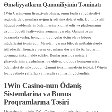
Əməliyyatların Qanuniliyinin Təminatı
1Win Casino-nun lisenziyalı olması, onun fəaliyyət göstərdiyi
regionlarda qanunlara uyğun işlədiyinə dəlalət edir. Bu, müxtəlif
hüquqi problemlərin önlənməsinə xidmət edir və platformanın
uzunmüddətli fəaliyyətinə zəmanət yaradır. Qanuni oyun
bazarında varlıq, həmçinin oyunçular üçün əlavə hüquq
müdafiəsini təmin edir. Məsələn, yarana biləcək mübahisələrdə
istifadəçilər lisenziya verən orqanların dəstəyi ilə öz haqlarını
qorumaq imkanı əldə edirlər. Bunlar arasında müştəri
şikayətlərinin araşdırılması və ehtiyac olduqda kompensasiya
ödənişləri də mövcuddur. Qanuni tənzimləmələrin tətbiqi, 1Win-in
fəaliyyətində şəffaflıq və məsuliyyət hissini gücləndirir.
1Win Casino-nun Ödəniş
Sistemlərinə və Bonus
Proqramlarına Təsiri
Lisenziya həmçinin 1Win Casino-nun ödəniş sistemlərinə və