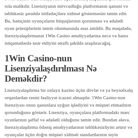
rola malikdir. Lisenziyanın mövcudluğu platformanın qanuni və
təhlükəsiz şəraitdə istifadəçilərə xidmət göstərməsini təmin edir.
Bu, həmçinin oyunçuların hüquqlarının qorunması və ədalətli
oyun prinsiplərinin təmin olunmasında əsas amildir. Bu məqalədə,
lisenziyalaşdırmanın 1Win Casino əməliyyatlarına necə və hansı
istiqamətlərdə təsir etdiyini ətraflı şəkildə araşdıracağıq.
1Win Casino-nun
Lisenziyalaşdırılması Nə
Deməkdir?
Lisenziyalaşdırma bir onlayn kazino üçün dövlət və ya beynəlxalq
orqanlardan rəsmi fəaliyyət icazəsi almaqdır. 1Win Casino-nun
lisenziyası onun qanunlara uyğun işlədiyini və müştəri etimadının
qorunduğunu göstərir. Lisenziya, oyunçulara platformadakı mərc
oyunlarının şəffaf və ədalətli olduğunu təmin edir. Bundan əlavə,
lisenziyalaşdırma ödəniş əməliyyatlarının təhlükəsizliyini artırır və
oyunçular üçün doğru müştəri xidməti standartlarının təyin