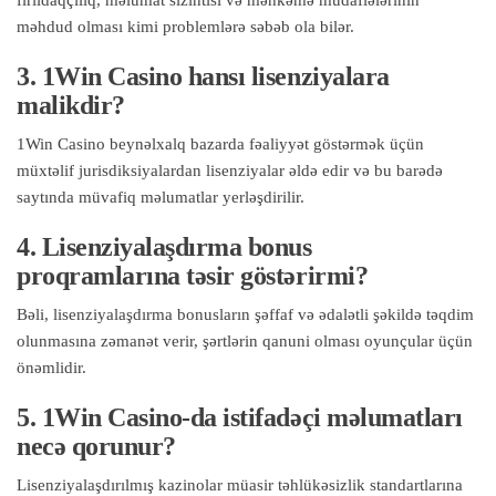
fırıldaqçılıq, məlumat sızıntısı və məhkəmə müdafiələrinin
məhdud olması kimi problemlərə səbəb ola bilər.
3. 1Win Casino hansı lisenziyalara
malikdir?
1Win Casino beynəlxalq bazarda fəaliyyət göstərmək üçün
müxtəlif jurisdiksiyalardan lisenziyalar əldə edir və bu barədə
saytında müvafiq məlumatlar yerləşdirilir.
4. Lisenziyalaşdırma bonus
proqramlarına təsir göstərirmi?
Bəli, lisenziyalaşdırma bonusların şəffaf və ədalətli şəkildə təqdim
olunmasına zəmanət verir, şərtlərin qanuni olması oyunçular üçün
önəmlidir.
5. 1Win Casino-da istifadəçi məlumatları
necə qorunur?
Lisenziyalaşdırılmış kazinolar müasir təhlükəsizlik standartlarına