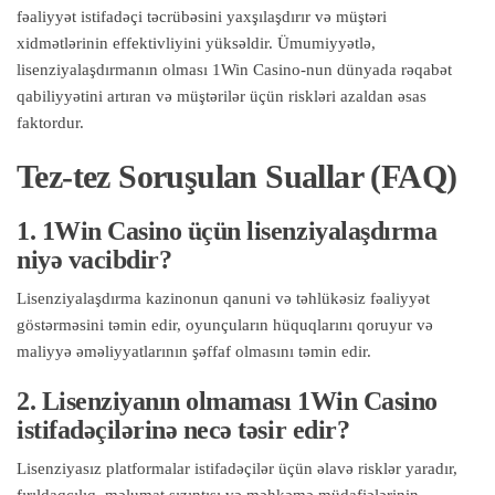
fəaliyyət istifadəçi təcrübəsini yaxşılaşdırır və müştəri
xidmətlərinin effektivliyini yüksəldir. Ümumiyyətlə,
lisenziyalaşdırmanın olması 1Win Casino-nun dünyada rəqabət
qabiliyyətini artıran və müştərilər üçün riskləri azaldan əsas
faktordur.
Tez-tez Soruşulan Suallar (FAQ)
1. 1Win Casino üçün lisenziyalaşdırma
niyə vacibdir?
Lisenziyalaşdırma kazinonun qanuni və təhlükəsiz fəaliyyət
göstərməsini təmin edir, oyunçuların hüquqlarını qoruyur və
maliyyə əməliyyatlarının şəffaf olmasını təmin edir.
2. Lisenziyanın olmaması 1Win Casino
istifadəçilərinə necə təsir edir?
Lisenziyasız platformalar istifadəçilər üçün əlavə risklər yaradır,